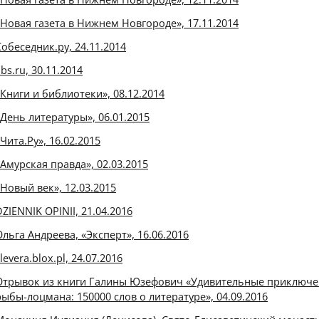
«Новая газета в Нижнем Новгороде», 17.11.2014
Собеседник.ру, 24.11.2014
ibs.ru, 30.11.2014
«Книги и библиотеки», 08.12.2014
«День литературы», 06.01.2015
«Чита.Ру», 16.02.2015
«Амурская правда», 02.03.2015
«Новый век», 12.03.2015
DZIENNIK OPINII, 21.04.2016
Ольга Андреева, «Эксперт», 16.06.2016
levera.blox.pl, 24.07.2016
Отрывок из книги Галины Юзефович «Удивительные приключ
рыбы-лоцмана: 150000 слов о литературе», 04.09.2016