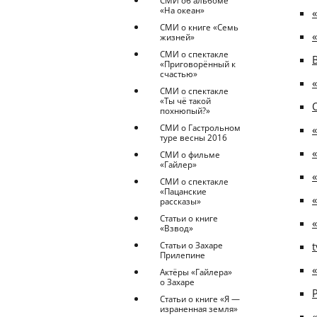
СМИ об альбоме
«На океан»
СМИ о книге «Семь
жизней»
СМИ о спектакле
B
«Приговорённый к
счастью»
СМИ о спектакле
«Ты чё такой
похнюпый?»
СМИ о Гастрольном
туре весны 2016
СМИ о фильме
«Гайлер»
СМИ о спектакле
«Пацанские
рассказы»
Статьи о книге
«Взвод»
t
Статьи о Захаре
Прилепине
Актёры «Гайлера»
о Захаре
P
Статьи о книге «Я —
израненная земля»