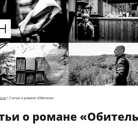
есса
/ Статьи о романе «Обитель»
тьи о романе «Обител