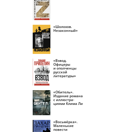
«Шолохов.
Незаконный»
«Взвод.
Офицеры
и ополченцы
русской
литературы»
«Обитель».
Издание романа
с иллюстра­
циями Клима Ли
«Восьмёрка».
Маленькие
повести