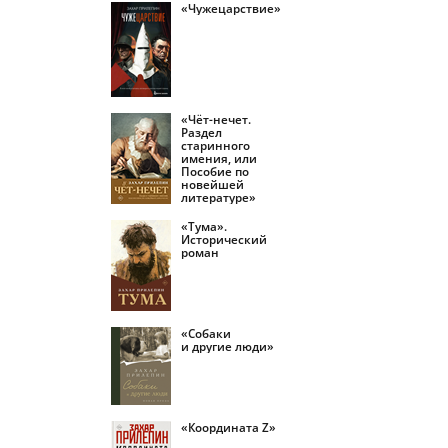
«Чужецарствие»
«Чёт-нечет.
Раздел
старинного
имения, или
Пособие по
новейшей
литературе»
«Тума».
Исторический
роман
«Собаки
и другие люди»
«Координата Z»