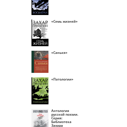
«Семь жизней»
«Санькя»
«Патологии»
Антология
русской поэзии.
Серия:
Библиотека
Захара