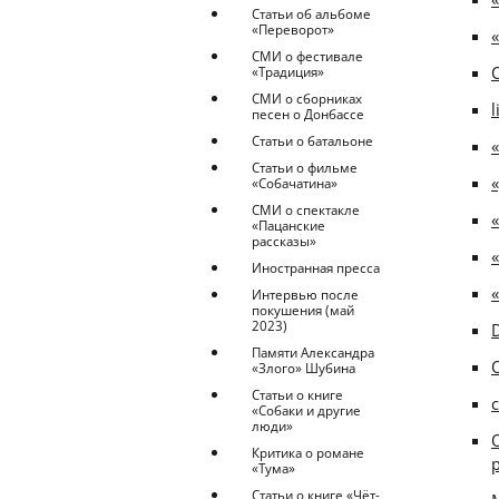
Статьи об альбоме
«Переворот»
СМИ о фестивале
«Традиция»
СМИ о сборниках
l
песен о Донбассе
Статьи о батальоне
Статьи о фильме
«Собачатина»
СМИ о спектакле
«Пацанские
рассказы»
Иностранная пресса
Интервью после
покушения (май
2023)
Памяти Александра
«Злого» Шубина
Статьи о книге
c
«Собаки и другие
люди»
Критика о романе
«Тума»
Статьи о книге «Чёт-