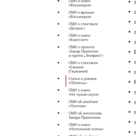
«
СМИ о книге
«Восьмерка»
СМИ о фильме
«Восьмерка»
СМИ о спектакле
«Допрос»
СМИ о книге
«Книгочет»
СМИ о проекте
B
«Захар Прилепин
и группа „Элефанк“»
СМИ о спектакле
«Санькя»
(Германия)
Статьи о романе
«Обитель»
СМИ о книге
«Не чужая смута»
«
СМИ об альбоме
«Охотник»
СМИ об антологиях
Захара Прилепина
СМИ о книге
«Непохожие поэты»