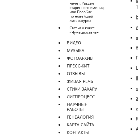
нечет. Раздел
старинного имения,
или Пособие
по новейшей
b
литературе»
w
Статьи о книге
«Чужецарствие»
ВИДЕО
МУЗЫКА
ФОТОАРХИВ
ПРЕСС-КИТ
L
ОТЗЫВЫ
I
ЖИВАЯ РЕЧЬ
СТИХИ ЗАХАРУ
ЛИТПРОЦЕСС
НАУЧНЫЕ
РАБОТЫ
ГЕНЕАЛОГИЯ
R
КАРТА САЙТА
КОНТАКТЫ