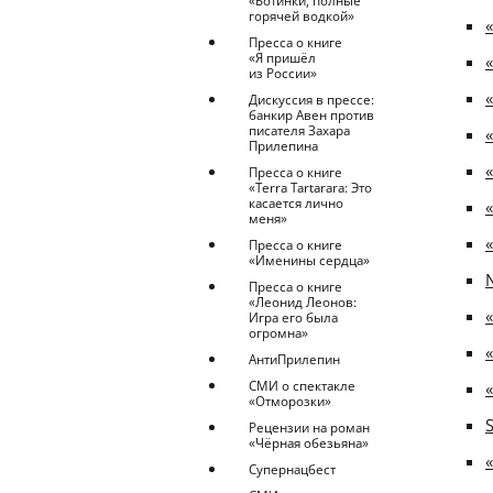
«Ботинки, полные
горячей водкой»
Пресса о книге
«Я пришёл
из России»
Дискуссия в прессе:
банкир Авен против
писателя Захара
Прилепина
Пресса о книге
«Terra Tartarara: Это
касается лично
меня»
Пресса о книге
«Именины сердца»
Пресса о книге
«Леонид Леонов:
Игра его была
огромна»
АнтиПрилепин
СМИ о спектакле
«Отморозки»
S
Рецензии на роман
«Чёрная обезьяна»
Супернацбест