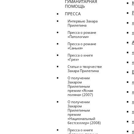
ГУМАНИТАРНАЯ
ПОМОЩЬ
ПРЕССА
Интервью Захара
Прилепина
Пресса о романе
«Патологии»
Пресса о романе
«Санькя»
Пресса о книге
«Грех»
Статьи о творчестве
Захара Прилепина
О получении
Захаром
Прилепиным
премии «Ясная
поляна» (2007)
«
О получении
Захаром
Прилепиным
премии
«Национальный
бестселлер» (2008)
Пресса о книге