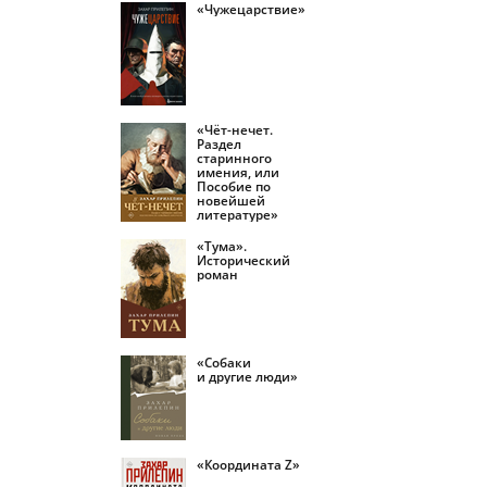
«Чужецарствие»
«Чёт-нечет.
Раздел
старинного
имения, или
Пособие по
новейшей
литературе»
«Тума».
Исторический
роман
«Собаки
и другие люди»
«Координата Z»