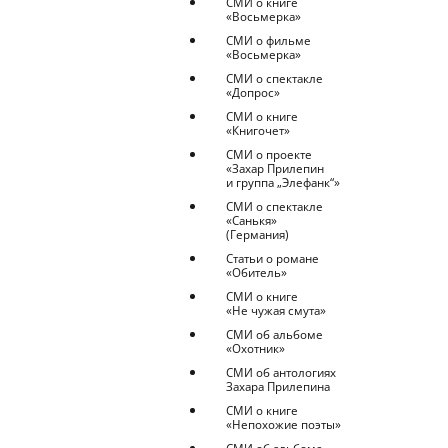
СМИ о книге
«Восьмерка»
СМИ о фильме
«Восьмерка»
СМИ о спектакле
«Допрос»
СМИ о книге
«Книгочет»
СМИ о проекте
«Захар Прилепин
и группа „Элефанк“»
СМИ о спектакле
«Санькя»
(Германия)
Статьи о романе
«Обитель»
СМИ о книге
«Не чужая смута»
СМИ об альбоме
«Охотник»
СМИ об антологиях
Захара Прилепина
СМИ о книге
«Непохожие поэты»