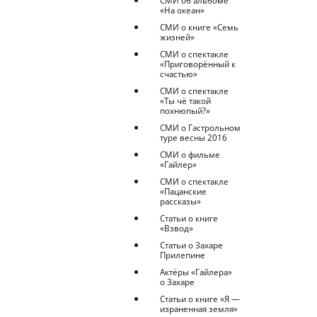
СМИ об альбоме
«На океан»
СМИ о книге «Семь
жизней»
СМИ о спектакле
«Приговорённый к
счастью»
СМИ о спектакле
«Ты чё такой
похнюпый?»
СМИ о Гастрольном
туре весны 2016
СМИ о фильме
«Гайлер»
СМИ о спектакле
«Пацанские
рассказы»
Статьи о книге
«Взвод»
Статьи о Захаре
Прилепине
Актёры «Гайлера»
о Захаре
Статьи о книге «Я —
израненная земля»