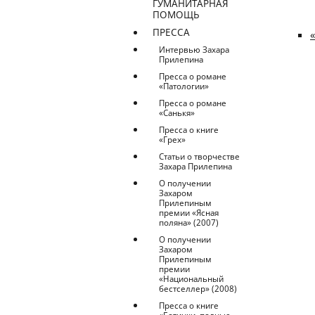
ГУМАНИТАРНАЯ
ПОМОЩЬ
ПРЕССА
Интервью Захара
Прилепина
Пресса о романе
«Патологии»
Пресса о романе
«Санькя»
Пресса о книге
«Грех»
Статьи о творчестве
Захара Прилепина
О получении
Захаром
Прилепиным
премии «Ясная
поляна» (2007)
О получении
Захаром
Прилепиным
премии
«Национальный
бестселлер» (2008)
Пресса о книге