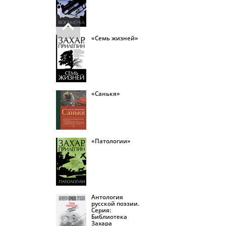
«Семь жизней»
«Санькя»
«Патологии»
Антология
русской поэзии.
Серия:
Библиотека
Захара