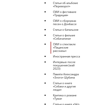
Статьи об альбоме
«Переворот»
СМИ о фестивале
«Традиция»
СМИ о сборниках
песен о Донбассе
Статьи о батальоне
Статьи о фильме
«Собачатина»
СМИ о спектакле
«Пацанские
рассказы»
Иностранная пресса
Интервью после
покушения (май
2023)
Памяти Александра
«Злого» Шубина
Статьи о книге
«Собаки и другие
люди»
Критика о романе
«Тума»
Статьи о книге «Чёт-