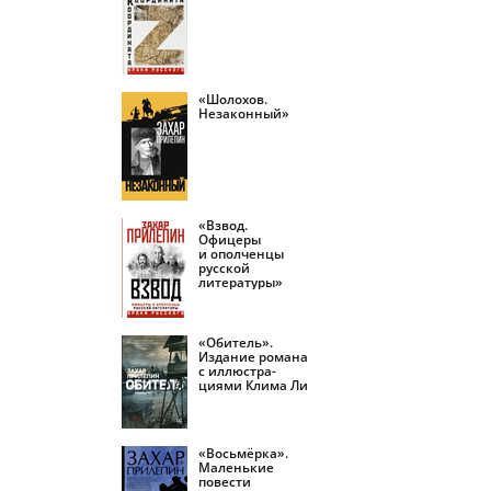
«Шолохов.
Незаконный»
«Взвод.
Офицеры
и ополченцы
русской
литературы»
«Обитель».
Издание романа
с иллюстра­
циями Клима Ли
«Восьмёрка».
Маленькие
повести