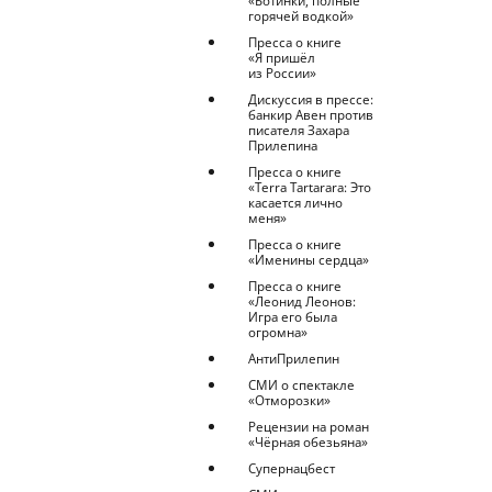
«Ботинки, полные
горячей водкой»
Пресса о книге
«Я пришёл
из России»
Дискуссия в прессе:
банкир Авен против
писателя Захара
Прилепина
Пресса о книге
«Terra Tartarara: Это
касается лично
меня»
Пресса о книге
«Именины сердца»
Пресса о книге
«Леонид Леонов:
Игра его была
огромна»
АнтиПрилепин
СМИ о спектакле
«Отморозки»
Рецензии на роман
«Чёрная обезьяна»
Супернацбест