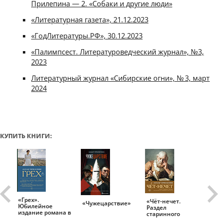
Прилепина — 2. «Собаки и другие люди»
«Литературная газета», 21.12.2023
«ГодЛитературы.РФ», 30.12.2023
«Палимпсест. Литературоведческий журнал», №3,
2023
Литературный журнал «Сибирские огни», № 3, март
2024
КУПИТЬ КНИГИ:
«Грех».
«Чёт-нечет.
«Т
«Чужецарствие»
Юбилейное
Раздел
Ис
.
издание романа в
старинного
ро