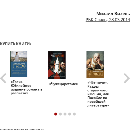
Михаил Визель
РБК Стиль, 28.03.2014
КУПИТЬ КНИГИ:
«Грех».
«Чёт-нечет.
«Т
«Чужецарствие»
Юбилейное
Раздел
Ис
.
издание романа в
старинного
ро
рассказах
имения, или
Пособие по
новейшей
литературе»