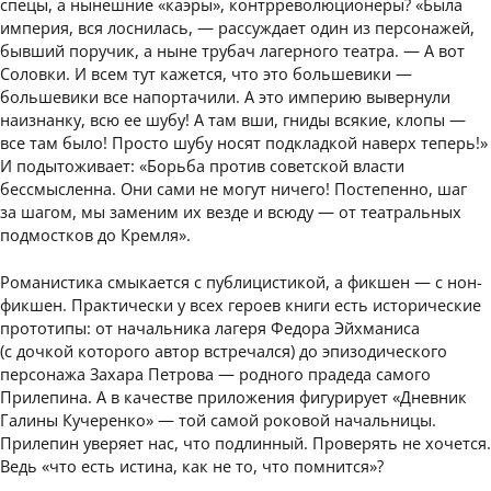
спецы, а нынешние «каэры», контрреволюционеры? «Была
империя, вся лоснилась, — рассуждает один из персонажей,
бывший поручик, а ныне трубач лагерного театра. — А вот
Соловки. И всем тут кажется, что это большевики —
большевики все напортачили. А это империю вывернули
наизнанку, всю ее шубу! А там вши, гниды всякие, клопы —
все там было! Просто шубу носят подкладкой наверх теперь!»
И подытоживает: «Борьба против советской власти
бессмысленна. Они сами не могут ничего! Постепенно, шаг
за шагом, мы заменим их везде и всюду — от театральных
подмостков до Кремля».
Романистика смыкается с публицистикой, а фикшен — с нон-
фикшен. Практически у всех героев книги есть исторические
прототипы: от начальника лагеря Федора Эйхманиса
(с дочкой которого автор встречался) до эпизодического
персонажа Захара Петрова — родного прадеда самого
Прилепина. А в качестве приложения фигурирует «Дневник
Галины Кучеренко» — той самой роковой начальницы.
Прилепин уверяет нас, что подлинный. Проверять не хочется.
Ведь «что есть истина, как не то, что помнится»?