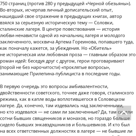
750 страниц (против 280 у предыдущей «Черной обезьяны»).
Во-вторых, исчерпав личный дописательский опыт,
нашедший свое отражение в предыдущих книгах, автор
взялся за серьезную историческую тему — Соловки,
сталинские лагеря. В центре повествования — история
любви-ненависти одной из начальниц лагеря и молодого
заключенного, москвича Артема Гореинова, попавшего туда,
как поначалу кажется, за убеждения. Но «Обитель»
не историческая или любовная проза — главным образом это
роман идей: беседуя друг с другом, герои проговаривают
(порой не без нарочитости) «проклятые вопросы»,
занимающие Прилепина-публициста в последние годы.
В первую очередь это вопросы амбивалентности,
двойственности советского, точнее даже говоря, сталинского
режима, как в капле воды воплотившегося в Соловецком
лагере. Да, конечно, там издевались над заключенными,
но кто издевался — не сами ли заключенные? Да, там сидели
сотни бывших священников и монахов, но гораздо больше
сидело бывших энкавэдэшников и большевиков. И кто был
на всех ответственных должностях в лагере — не бывшие ли