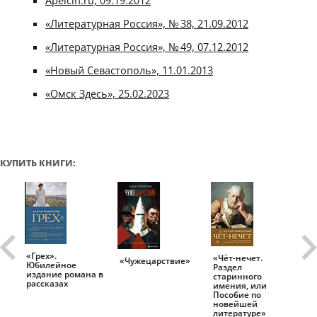
Apelcin.ru, 09.19.2012
«Литературная Россия», № 38, 21.09.2012
«Литературная Россия», № 49, 07.12.2012
«Новый Севастополь», 11.01.2013
«Омск Здесь», 25.02.2023
КУПИТЬ КНИГИ:
«Грех».
«Чёт-нечет.
«Т
«Чужецарствие»
Юбилейное
Раздел
Ис
.
издание романа в
старинного
ро
рассказах
имения, или
Пособие по
новейшей
литературе»