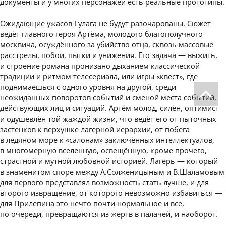
документы и у многих персонажей есть реальные прототипы.
Ожидающие ужасов Гулага не будут разочарованы. Сюжет
ведёт главного героя Артёма, молодого благополучного
москвича, осуждённого за убийство отца, сквозь массовые
расстрелы, побои, пытки и унижения. Его задача — выжить,
и строение романа пронизано дыханием классической
традиции и ритмом телесериала, или игры «квест», где
поднимаешься с одного уровня на другой, среди
неожиданных поворотов событий и сменой места событий,
действующих лиц и ситуаций. Артём молод, силён, оптимист
и одушевлён той жаждой жизни, что ведёт его от пыточных
застенков к верхушке лагерной иерархии, от побега
в ледяном море к «салонам» заключённых интеллектуалов,
в многомерную вселенную, освещённую, кроме прочего,
страстной и мутной любовной историей. Лагерь — который
в знаменитом споре между А.Солженицыным и В.Шаламовым
для первого представлял возможность стать лучше, и для
второго извращение, от которого невозможно избавиться —
для Прилепина это нечто почти нормальное и все,
по очереди, превращаются из жертв в палачей, и наоборот.