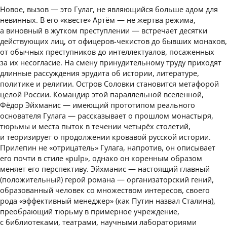
Новое, вызов — это Гулаг, не являющийся больше адом для
невинных. В его «квесте» Артём — не жертва режима,
а виновный в жутком преступлении — встречает десятки
действующих лиц, от офицеров-чекистов до бывших монахов,
от обычных преступников до интеллектуалов, посаженных
за их несогласие. На смену принудительному труду приходят
длинные рассуждения эрудита об истории, литературе,
политике и религии. Остров Соловки становится метафорой
целой России. Командир этой параллельной вселенной,
Фёдор Эйхманис — имеющий прототипом реального
основателя Гулага — рассказывает о прошлом монастыря,
тюрьмы и места пыток в течении четырёх столетий,
и теоризирует о продолжении кровавой русской истории.
Прилепин не «отрицатель» Гулага, напротив, он описывает
его почти в стиле «pulp», однако он коренным образом
меняет его перспективу. Эйхманис — настоящий главный
(положительный) герой романа — организаторский гений,
образованный человек со множеством интересов, своего
рода «эффективный менеджер» (как Путин назвал Сталина),
преобрающий тюрьму в примерное учреждение,
с библиотеками, театрами, научными лабораториями