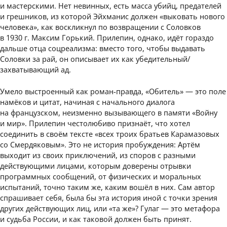
и мастерскими. Нет невинных, есть масса убийц, предателей
и грешников, из которой Эйхманис должен «выковать нового
человека», как воскликнул по возвращении с Соловков
в 1930 г. Максим Горький. Прилепин, однако, идёт гораздо
дальше отца соцреализма: вместо того, чтобы выдавать
Соловки за рай, он описывает их как убедительный/
захватывающий ад.
Умело выстроенный как роман-правда, «Обитель» — это поле
намёков и цитат, начиная с начального диалога
на французском, неизменно вызывающего в памяти «Войну
и мир». Прилепин честолюбиво признаёт, что хотел
соединить в своём тексте «всех троих братьев Карамазовых
со Смердяковым». Это не история пробуждения: Артём
выходит из своих приключений, из споров с разными
действующими лицами, которым доверены отрывки
программных сообщений, от физических и моральных
испытаний, точно таким же, каким вошёл в них. Сам автор
спрашивает себя, была бы эта история иной с точки зрения
других действующих лиц, или «та же»? Гулаг — это метафора
и судьба России, и как таковой должен быть принят.