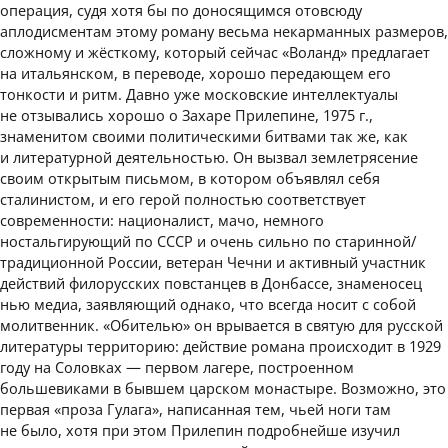
операция, судя хотя бы по доносящимся отовсюду
аплодисментам этому роману весьма некарманных размеров,
сложному и жёсткому, который сейчас «Воланд» предлагает
на итальянском, в переводе, хорошо передающем его
тонкости и ритм. Давно уже московские интеллектуалы
не отзывались хорошо о Захаре Прилепине, 1975 г.,
знаменитом своими политическими битвами так же, как
и литературной деятельностью. Он вызвал землетрясение
своим открытым письмом, в котором объявлял себя
сталинистом, и его герой полностью соответствует
современности: националист, мачо, немного
ностальгирующий по СССР и очень сильно по старинной/
традиционной России, ветеран Чечни и активный участник
действий филорусских повстанцев в Донбассе, знаменосец
нью медиа, заявляющий однако, что всегда носит с собой
молитвенник. «Обителью» он врывается в святую для русской
литературы территорию: действие романа происходит в 1929
году на Соловках — первом лагере, построенном
большевиками в бывшем царском монастыре. Возможно, это
первая «проза Гулага», написанная тем, чьей ноги там
не было, хотя при этом Прилепин подробнейше изучил