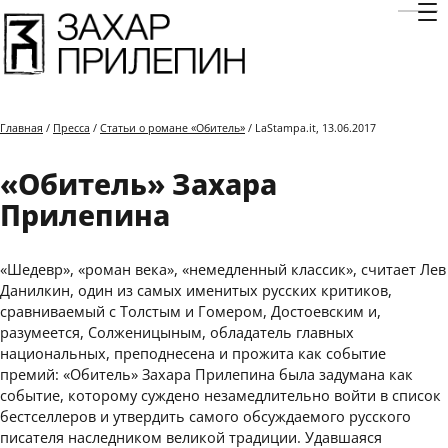
Отк
Главная
/
Пресса
/
Статьи о романе «Обитель»
/ LaStampa.it, 13.06.2017
«Обитель» Захара
Прилепина
«Шедевр», «роман века», «немедленный классик», считает Лев
Данилкин, один из самых именитых русских критиков,
сравниваемый с Толстым и Гомером, Достоевским и,
разумеется, Солженицыным, обладатель главных
национальных, преподнесена и прожита как событие
премий: «Обитель» Захара Прилепина была задумана как
событие, которому суждено незамедлительно войти в список
бестселлеров и утвердить самого обсуждаемого русского
писателя наследником великой традиции. Удавшаяся