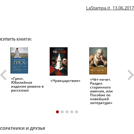
LaStampa.it, 13.06.2017
КУПИТЬ КНИГИ:
«Грех».
«Чёт-нечет.
«Т
«Чужецарствие»
Юбилейное
Раздел
Ис
.
издание романа в
старинного
ро
рассказах
имения, или
Пособие по
новейшей
литературе»
СОРАТНИКИ И ДРУЗЬЯ