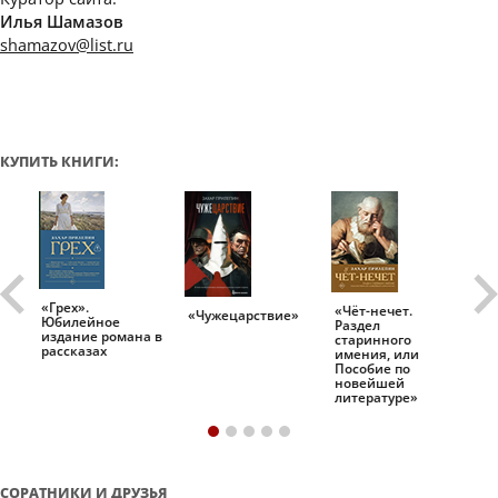
Илья Шамазов
shamazov@list.ru
КУПИТЬ КНИГИ:
«Грех».
«Чёт-нечет.
«Т
«Чужецарствие»
Юбилейное
Раздел
Ис
.
издание романа в
старинного
ро
рассказах
имения, или
Пособие по
новейшей
литературе»
СОРАТНИКИ И ДРУЗЬЯ