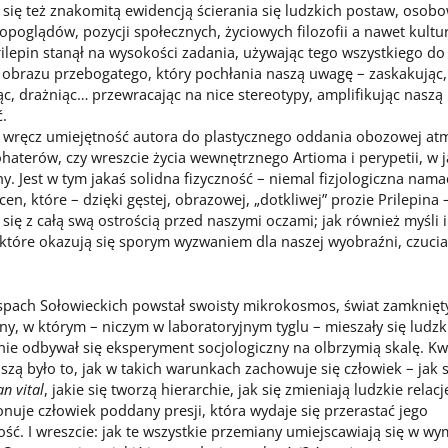
 się też znakomitą ewidencją ścierania się ludzkich postaw, osobo
topoglądów, pozycji społecznych, życiowych filozofii a nawet kultur
ilepin stanął na wysokości zadania, używając tego wszystkiego do
 obrazu przebogatego, który pochłania naszą uwagę – zaskakując,
c, drażniąc… przewracając na nice stereotypy, amplifikując naszą
.
wręcz umiejętność autora do plastycznego oddania obozowej atm
haterów, czy wreszcie życia wewnętrznego Artioma i perypetii, w ja
y. Jest w tym jakaś solidna fizyczność – niemal fizjologiczna nam
en, które – dzięki gęstej, obrazowej, „dotkliwej” prozie Prilepina 
 się z całą swą ostrością przed naszymi oczami; jak również myśli 
które okazują się sporym wyzwaniem dla naszej wyobraźni, czucia
h Sołowieckich powstał swoisty mikrokosmos, świat zamknięty
y, w którym – niczym w laboratoryjnym tyglu – mieszały się ludzki
ie odbywał się eksperyment socjologiczny na olbrzymią skalę. Kw
szą było to, jak w takich warunkach zachowuje się człowiek – jak
an vital
, jakie się tworzą hierarchie, jak się zmieniają ludzkie relacje
onuje człowiek poddany presji, która wydaje się przerastać jego
ść. I wreszcie: jak te wszystkie przemiany umiejscawiają się w wy