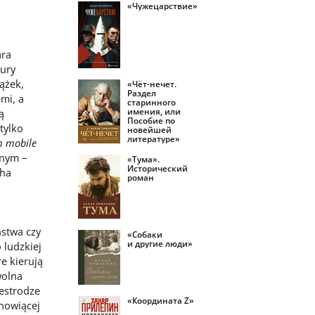
«Чужецарствие»
ara
tury
ążek,
«Чёт-нечет.
Раздел
mi, a
старинного
имения, или
ą
Пособие по
tylko
новейшей
литературе»
m mobile
anym –
«Тума».
Исторический
cha
роман
stwa czy
«Собаки
и другие люди»
 ludzkiej
e kierują
wolna
zestrodze
«Координата Z»
anowiącej