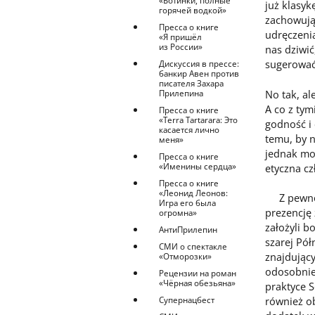
«Ботинки, полные
już klasyk
горячей водкой»
zachowują 
Пресса о книге
udręczenia
«Я пришёл
из России»
nas dziwić
sugerować
Дискуссия в прессе:
банкир Авен против
писателя Захара
No tak, al
Прилепина
A co z tym
Пресса о книге
«Terra Tartarara: Это
godność i 
касается лично
temu, by n
меня»
jednak mo
Пресса о книге
«Именины сердца»
etyczna cz
Пресса о книге
«Леонид Леонов:
Z pewnośc
Игра его была
prezencję
огромна»
założyli b
АнтиПрилепин
szarej Pó
СМИ о спектакле
znajdując
«Отморозки»
odosobnien
Рецензии на роман
«Чёрная обезьяна»
praktyce S
Супернацбест
również o