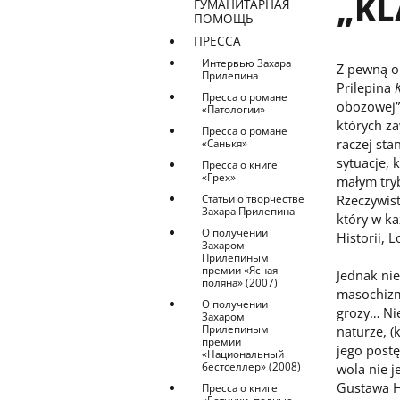
„KL
ГУМАНИТАРНАЯ
ПОМОЩЬ
ПРЕССА
Интервью Захара
Z pewną o
Прилепина
Prilepina
Пресса о романе
obozowej” 
«Патологии»
których za
Пресса о романе
raczej st
«Санькя»
sytuacje, 
Пресса о книге
«Грех»
małym tryb
Rzeczywis
Статьи о творчестве
Захара Прилепина
który w ka
О получении
Historii, 
Захаром
Прилепиным
премии «Ясная
Jednak nie
поляна» (2007)
masochizm
О получении
grozy… Nie
Захаром
Прилепиным
naturze, (
премии
jego postę
«Национальный
бестселлер» (2008)
wola nie 
Gustawa H
Пресса о книге