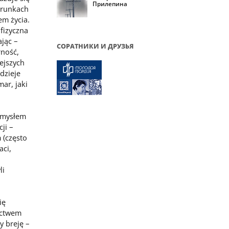
Прилепина
arunkach
m życia.
 fizyczna
ając –
СОРАТНИКИ И ДРУЗЬЯ
rność,
iejszych
dzieje
ar, jaki
omysłem
ji –
 (często
aci,
li
ię
actwem
y breję –