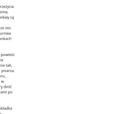
rzeżycia
ioma,
uskwy są
 że oto
lturowa
runkach
 powieść
ie
ie tak,
 pisarza.
oru,
m w
ry dość
czami po
okładka
o