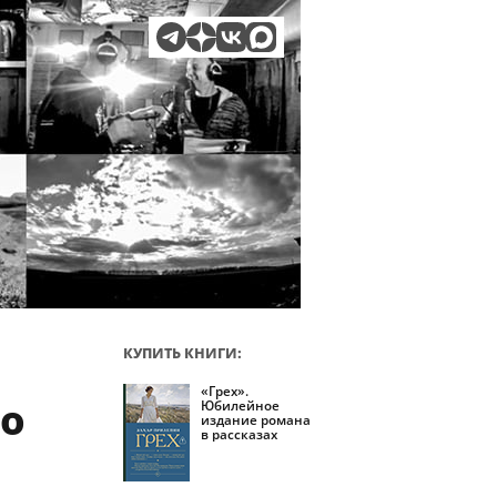
КУПИТЬ КНИГИ:
«Грех».
 o
Юбилейное
издание романа
в рассказах