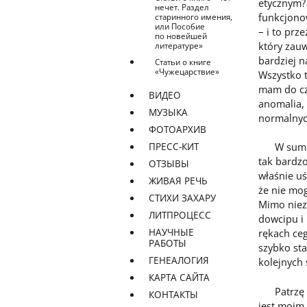
etycznym? 
нечет. Раздел
funkcjono
старинного имения,
или Пособие
– i to prz
по новейшей
który zauw
литературе»
bardziej n
Статьи о книге
«Чужецарствие»
Wszystko t
mam do czy
ВИДЕО
anomalia, 
МУЗЫКА
normalnyc
ФОТОАРХИВ
ПРЕСС-КИТ
W sumie –
tak bardzo
ОТЗЫВЫ
właśnie uś
ЖИВАЯ РЕЧЬ
że nie mog
СТИХИ ЗАХАРУ
Mimo niezb
ЛИТПРОЦЕСС
dowcipu i 
НАУЧНЫЕ
rękach ce
РАБОТЫ
szybko sta
ГЕНЕАЛОГИЯ
kolejnych 
КАРТА САЙТА
Patrzę ter
КОНТАКТЫ
jest moim 