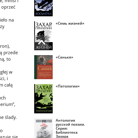
, mnisi i
t oprzeć
ieło na
«Семь жизней»
zy
ron),
ją przede
«Санькя»
ną, to
głej w
i, i
m całą
«Патологии»
ych
perium”,
e ślady.
Антология
русской поэзии.
Серия:
go
Библиотека
azuje się
Захара