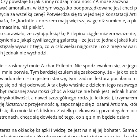
Czy powstaje tu jakiś inny rodzaj moralności? A może zaczyna
wać amoralizm, w którym wszystko podporządkowane jest chęci p
eżycia za wszelką cenę? Potwierdza się to w jednej z konstatacji Art
aża, że „kartofle z dorszem mają większą wagę niż sumienie, a pl
amacalne, niż piekło”.
o sprawiało, że czytając książkę Prilepina ciągle miałem wrażenie,
nienia z jakąś cywilizacyjną galaretą – że jest to jednak jakaś ku
stężały wywar z tego, co w człowieku najgorsze i co z niego w wa
h jednak nie wychodzi.
 zaskoczył mnie Zachar Prilepin. Nie spodziewałem się, że jego
 mnie porwie. Tym bardziej czułem się zaskoczony, że – jak to sob
wiadomiłem – im jestem starszy, tym rzadziej lektura pochłania mn
ę się od niej oderwać. A tak było właśnie z dziełem tego rasowego
yt radosnej zawartości (choć w książce nie brak jest jednak hum
błyskotliwości, a nawet szczególnego rodzaju lekkości), trzymałe
głę
Klasztoru
z przyjemnością, zapoznając się z losami Artioma, któ
ł się dla mnie kimś bliskim. Z wielką ciekawością przebiegałem o
stronach, chcąc się dowiedzieć tego, co się z nim będzie działo.
az na okładkę książki i widzę, że jest na niej jej bohater. Sama 
zdaniem świetna. Bo oto w swojej prostocie jej przekaz jest bardz