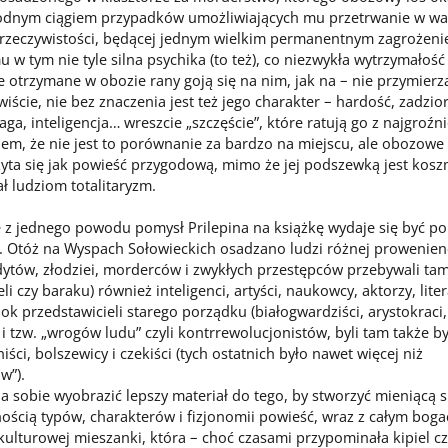
odnym ciągiem przypadków umożliwiających mu przetrwanie w w
rzeczywistości, będącej jednym wielkim permanentnym zagrożenie
w tym nie tyle silna psychika (to też), co niezwykła wytrzymałość
e otrzymane w obozie rany goją się na nim, jak na – nie przymierz
wiście, nie bez znaczenia jest też jego charakter – hardość, zadzio
ga, inteligencja… wreszcie „szczęście”, które ratują go z najgroźn
iem, że nie jest to porównanie za bardzo na miejscu, ale obozowe 
yta się jak powieść przygodową, mimo że jej podszewką jest koszm
 ludziom totalitaryzm.
 jednego powodu pomysł Prilepina na książkę wydaje się być p
. Otóż na Wyspach Sołowieckich osadzano ludzi różnej prowenienc
ytów, złodziei, morderców i zwykłych przestępców przebywali tam
li czy baraku) również inteligenci, artyści, naukowcy, aktorzy, liter
k przedstawicieli starego porządku (białogwardziści, arystokraci,
 i tzw. „wrogów ludu” czyli kontrrewolucjonistów, byli tam także by
iści, bolszewicy i czekiści (tych ostatnich było nawet więcej niż
w”).
 sobie wyobrazić lepszy materiał do tego, by stworzyć mieniącą s
ością typów, charakterów i fizjonomii powieść, wraz z całym bog
ulturowej mieszanki, która – choć czasami przypominała kipiel cz