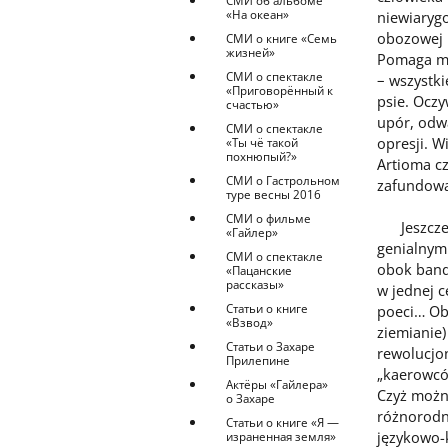
СМИ об альбоме
«На океан»
niewiaryg
obozowej 
СМИ о книге «Семь
жизней»
Pomaga mu 
СМИ о спектакле
– wszystki
«Приговорённый к
psie. Oczy
счастью»
upór, odwa
СМИ о спектакле
opresji. W
«Ты чё такой
похнюпый?»
Artioma cz
СМИ о Гастрольном
zafundował
туре весны 2016
СМИ о фильме
Jeszcze z
«Гайлер»
genialnym
СМИ о спектакле
obok band
«Пацанские
рассказы»
w jednej ce
Статьи о книге
poeci… Obo
«Взвод»
ziemianie)
Статьи о Захаре
rewolucjon
Прилепине
„kaerowcó
Актёры «Гайлера»
Czyż można
о Захаре
różnorodn
Статьи о книге «Я —
językowo-k
израненная земля»