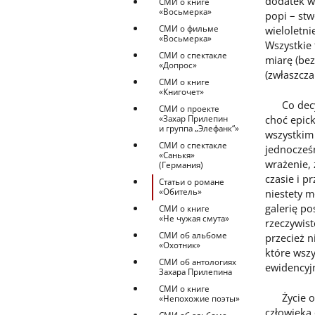
dodatek w
СМИ о книге
«Восьмерка»
popi – stw
СМИ о фильме
wieloletni
«Восьмерка»
Wszystkie 
СМИ о спектакле
miarę (be
«Допрос»
(zwłaszcza
СМИ о книге
«Книгочет»
Co decyduj
СМИ о проекте
choć epic
«Захар Прилепин
и группа „Элефанк“»
wszystkim 
СМИ о спектакле
jednocześ
«Санькя»
wrażenie,
(Германия)
czasie i p
Статьи о романе
«Обитель»
niestety m
galerię po
СМИ о книге
«Не чужая смута»
rzeczywist
СМИ об альбоме
przecież n
«Охотник»
które wszy
СМИ об антологиях
ewidencyjn
Захара Прилепина
СМИ о книге
Życie obo
«Непохожие поэты»
człowieka