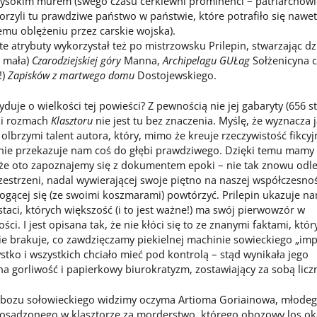
ysokim murem (swego czasu cerkiewni prominenci – patriarchowie
orzyli tu prawdziwe państwo w państwie, które potrafiło się nawe
emu oblężeniu przez carskie wojska).
te atrybuty wykorzystał też po mistrzowsku Prilepin, stwarzając dz
z mała)
Czarodziejskiej góry
Manna,
Archipelagu GUŁag
Sołżenicyna c
!)
Zapisków z martwego domu
Dostojewskiego.
e o wielkości tej powieści? Z pewnością nie jej gabaryty (656 st
ki rozmach
Klasztoru
nie jest tu bez znaczenia. Myślę, że wyznacza 
olbrzymi talent autora, który, mimo że kreuje rzeczywistość fikcyj
nie przekazuje nam coś do głębi prawdziwego. Dzięki temu mamy
 że oto zapoznajemy się z dokumentem epoki – nie tak znowu odle
rzestrzeni, nadal wywierającej swoje piętno na naszej współczesnośc
ogącej się (ze swoimi koszmarami) powtórzyć. Prilepin ukazuje na
staci, których większość (i to jest ważne!) ma swój pierwowzór w
ości. I jest opisana tak, że nie kłóci się to ze znanymi faktami, któr
ie brakuje, co zawdzięczamy piekielnej machinie sowieckiego „im
stko i wszystkich chciało mieć pod kontrolą – stąd wynikała jego
a gorliwość i papierkowy biurokratyzm, zostawiający za sobą liczn
zu sołowieckiego widzimy oczyma Artioma Goriainowa, młode
 osadzonego w klasztorze za morderstwo, którego obozowy los ok