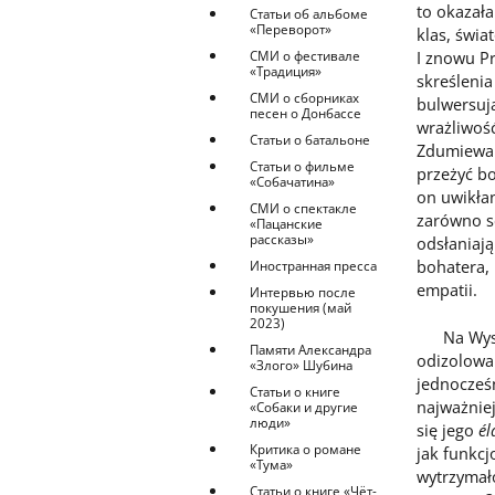
to okazała
Статьи об альбоме
«Переворот»
klas, świa
СМИ о фестивале
I znowu Pr
«Традиция»
skreślenia
СМИ о сборниках
bulwersują
песен о Донбассе
wrażliwość
Статьи о батальоне
Zdumiewa 
Статьи о фильме
przeżyć bo
«Собачатина»
on uwikłan
СМИ о спектакле
zarówno sc
«Пацанские
рассказы»
odsłaniają
bohatera, 
Иностранная пресса
empatii.
Интервью после
покушения (май
2023)
Na Wyspac
Памяти Александра
odizolowan
«Злого» Шубина
jednocześn
Статьи о книге
najważniej
«Собаки и другие
люди»
się jego
él
Критика о романе
jak funkcj
«Тума»
wytrzymało
Статьи о книге «Чёт-