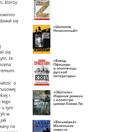
i, którzy
 powinno
dawał się
«Шолохов.
Незаконный»
ą
li się
tym, że
«Взвод.
 ocena
Офицеры
и ополченцы
stremum.
русской
литературы»
bałość o
ymusowej
«Обитель».
iej i
Издание романа
с иллюстра­
 tego
циями Клима Ли
o o tym
yli w
 jak
«Восьмёрка».
Маленькие
wany na
повести