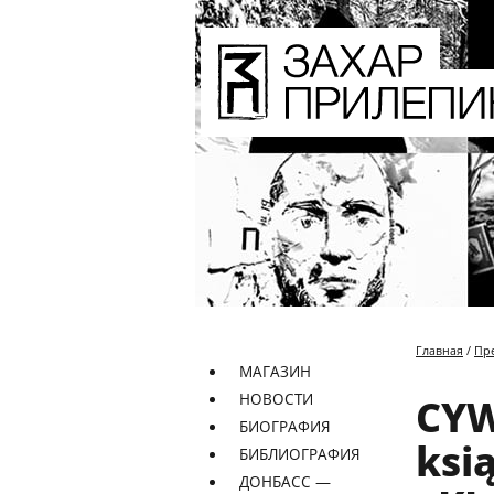
Главная
/
Пр
МАГАЗИН
НОВОСТИ
CYW
БИОГРАФИЯ
ksi
БИБЛИОГРАФИЯ
ДОНБАСС —