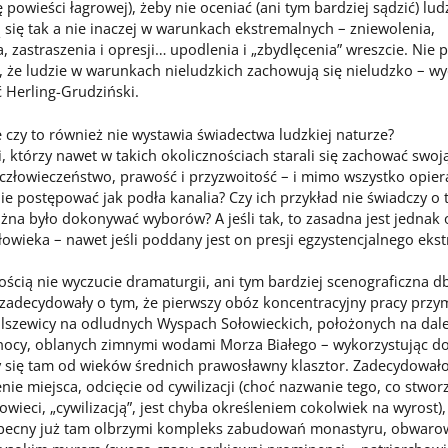
ę powieści łagrowej), żeby nie oceniać (ani tym bardziej sądzić) ludz
się tak a nie inaczej w warunkach ekstremalnych – zniewolenia,
, zastraszenia i opresji… upodlenia i „zbydlęcenia” wreszcie. Nie
, że ludzie w warunkach nieludzkich zachowują się nieludzko – wy
 Herling-Grudziński.
e czy to również nie wystawia świadectwa ludzkiej naturze?
i, którzy nawet w takich okolicznościach starali się zachować swoj
człowieczeństwo, prawość i przyzwoitość – i mimo wszystko opiera
ie postępować jak podła kanalia? Czy ich przykład nie świadczy o 
żna było dokonywać wyborów? A jeśli tak, to zasadna jest jednak
łowieka – nawet jeśli poddany jest on presji egzystencjalnego ek
ią nie wyczucie dramaturgii, ani tym bardziej scenograficzna d
 zadecydowały o tym, że pierwszy obóz koncentracyjny pracy prz
olszewicy na odludnych Wyspach Sołowieckich, położonych na dalek
łnocy, oblanych zimnymi wodami Morza Białego – wykorzystując do
y się tam od wieków średnich prawosławny klasztor. Zadecydował
ie miejsca, odcięcie od cywilizacji (choć nazwanie tego, co stworz
owieci, „cywilizacją”, jest chyba określeniem cokolwiek na wyrost),
becny już tam olbrzymi kompleks zabudowań monastyru, obwaro