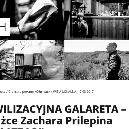
есса
/
Статьи о романе «Обитель»
/ WIZJA LOKALNA, 17.03.2017
ILIZACYJNA GALARETA –
ążce Zachara Prilepina