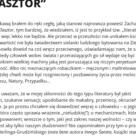
ASZTOR”
bawą brałem do ręki cegłę, jaką stanowi najnowsza powieść Zach
Klasztor
, tym bardziej, że wiedziałem, iż jest to przykład tzw. „litera
więc lekko nie będzie. Ale przecież w przeszłości nie unikałem ksi
wartość nie była świadectwem sielanki ludzkiego bytowania na Zie
anowiła dowód na coś wręcz przeciwnego, uświadamiając nam, że s
kiedy człowiek wobec świata i przerastających go sił wydaje się być 
ikiem wielkiej machiny jaką jest poruszająca się niczym
perpetuu
tość. Albo nic nieznaczącym robaczkiem – męczonym i maltretow
żdej chwili może być rozgnieciony i pozbawiony życia przez molo
Losu, Natury, Przypadku…
 uważam, że w mojej skłonności do tego typu literatury był jakiś
, szukanie sensacji; upodobanie do makabry, przemocy, okrucień
. Ja po prostu chciałem się dowiedzieć więcej o człowieku – o jego
która często sprawia wrażenie „nieludzkiej”); o mechanizmach, któr
powaniem; wreszcie o tym, jaki jest zakres naszej wolności – czy 
jest aby tylko naszym złudzeniem? Nie zapominałem przy tym o pr
erlinga-Grudzińskiego (
nota bene
autora
Innego Świata
, książki st