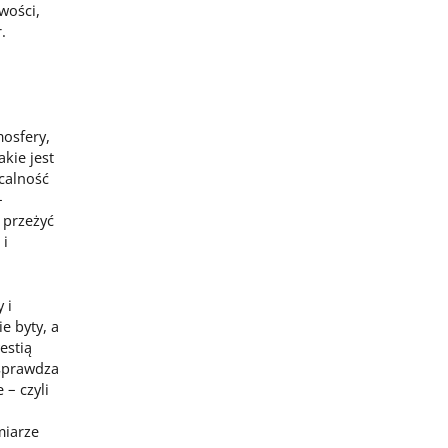
wości,
.
osfery,
kie jest
acalność
–
i przeżyć
 i
 i
e byty, a
estią
 sprawdza
 – czyli
miarze