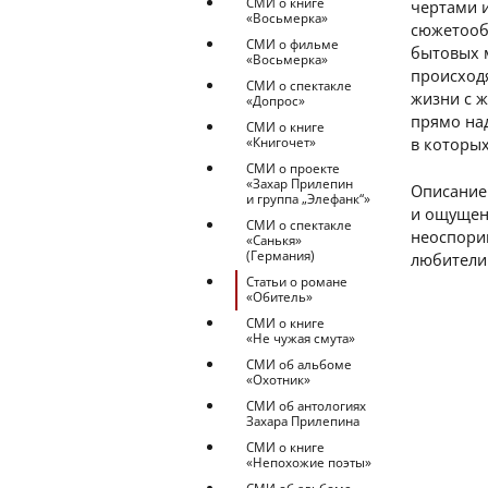
СМИ о книге
чертами 
«Восьмерка»
сюжетооб
СМИ о фильме
бытовых 
«Восьмерка»
происходя
СМИ о спектакле
жизни с 
«Допрос»
прямо на
СМИ о книге
в которы
«Книгочет»
СМИ о проекте
«Захар Прилепин
Описание 
и группа „Элефанк“»
и ощущени
СМИ о спектакле
неоспорим
«Санькя»
(Германия)
любители
Статьи о романе
«Обитель»
СМИ о книге
«Не чужая смута»
СМИ об альбоме
«Охотник»
СМИ об антологиях
Захара Прилепина
СМИ о книге
«Непохожие поэты»