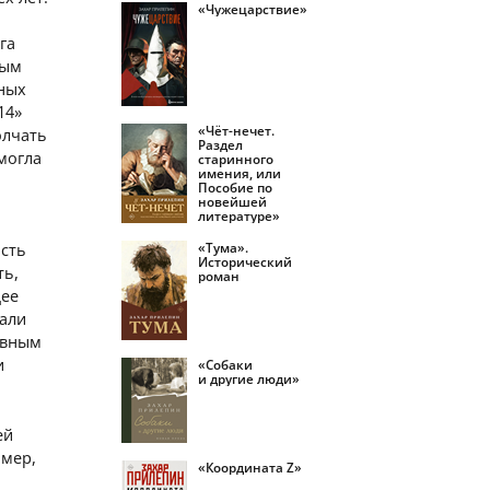
«Чужецарствие»
га
ным
рных
14»
«Чёт-нечет.
олчать
Раздел
могла
старинного
имения, или
Пособие по
новейшей
литературе»
«Тума».
ость
Исторический
ть,
роман
щее
вали
авным
и
«Собаки
и другие люди»
ей
имер,
«Координата Z»