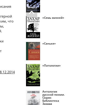
исания
агерной
«Семь жизней»
ким, что
ны,
й.
хи
«Санькя»
т
«Патологии»
8.12.2014
Антология
русской поэзии.
Серия:
Библиотека
Захара