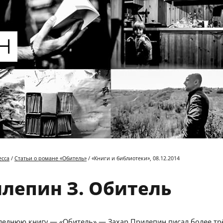
есса
/
Статьи о романе «Обитель»
/ «Книги и библиотеки», 08.12.2014
лепин З. Обитель
леднюю книгу — «Обитель» — Захар Прилепин писал более трё