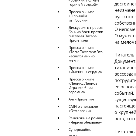
«Ботинки, полные
достоинст
горячей водкой»
неизменен
Пресса о книге
русского 
«Я пришёл
из России»
собствен
Дискуссия в прессе:
О непомер
банкир Авен против
О мужеств
писателя Захара
Прилепина
на мелоч
Пресса о книге
«Terra Tartarara: Это
Читатель 
касается лично
меня»
Документа
титаничес
Пресса о книге
«Именины сердца»
воссозда
Пресса о книге
потрудит
«Леонид Леонов:
ее основа
Игра его была
огромна»
событий,
существу
АнтиПрилепин
настояще
СМИ о спектакле
«Отморозки»
о крупне
Рецензии на роман
века, кот
«Чёрная обезьяна»
Супернацбест
Писатель 