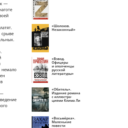
ек —
наготе
воей
«Шолохов.
латят.
Незаконный»
, срыве
альных.
.
й
«Взвод.
Офицеры
я
и ополченцы
ь немало
русской
литературы»
мен
ов
«Обитель».
Издание романа
 —
с иллюстра­
зведение
циями Клима Ли
ного
«Восьмёрка».
Маленькие
ы
повести