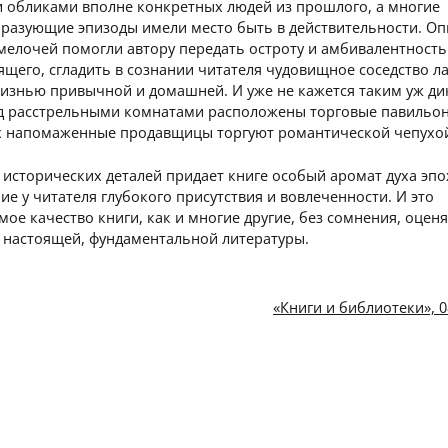
и обликами вполне конкретных людей из прошлого, а многие
разующие эпизоды имели место быть в действительности. Оп
мелочей помогли автору передать остроту и амбивалентность
щего, сгладить в сознании читателя чудовищное соседство л
жизнью привычной и домашней. И уже не кажется таким уж ди
д расстрельными комнатами расположены торговые павильо
х напомаженные продавщицы торгуют романтической чепухо
исторических деталей придает книге особый аромат духа эпо
е у читателя глубокого присутствия и вовлеченности. И это
ое качество книги, как и многие другие, без сомнения, оценя
 настоящей, фундаментальной литературы.
«Книги и библиотеки», 0