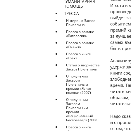
ГУМАНИТАРНАЯ
И хотя в 
ПОМОЩЬ
произведе
ПРЕССА
выйдет з
Интервью Захара
событием
Прилепина
премий ка
Пресса о романе
за лучше
«Патологии»
самых въ
Пресса о романе
«Санькя»
быть про
Пресса о книге
«Грех»
Анализиру
Статьи о творчестве
удерживае
Захара Прилепина
книги сре
О получении
злободне
Захаром
Прилепиным
время. Та
премии «Ясная
читать кн
поляна» (2007)
образом, 
О получении
читательс
Захаром
Прилепиным
премии
Надо сказ
«Национальный
бестселлер» (2008)
и с прошл
Пресса о книге
о том, чт