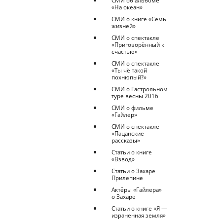
СМИ об альбоме
«На океан»
СМИ о книге «Семь
жизней»
СМИ о спектакле
«Приговорённый к
счастью»
СМИ о спектакле
«Ты чё такой
похнюпый?»
СМИ о Гастрольном
туре весны 2016
СМИ о фильме
«Гайлер»
СМИ о спектакле
«Пацанские
рассказы»
Статьи о книге
«Взвод»
Статьи о Захаре
Прилепине
Актёры «Гайлера»
о Захаре
Статьи о книге «Я —
израненная земля»