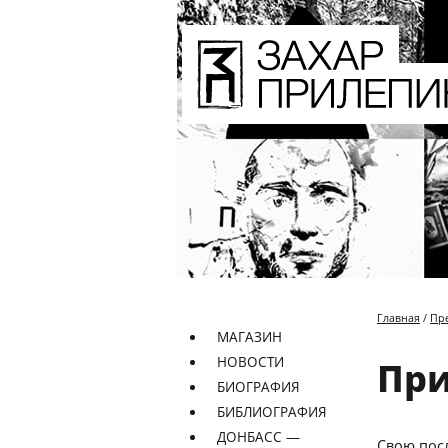
Главная
/
Пр
МАГАЗИН
НОВОСТИ
При
БИОГРАФИЯ
БИБЛИОГРАФИЯ
ДОНБАСС —
Свою пос