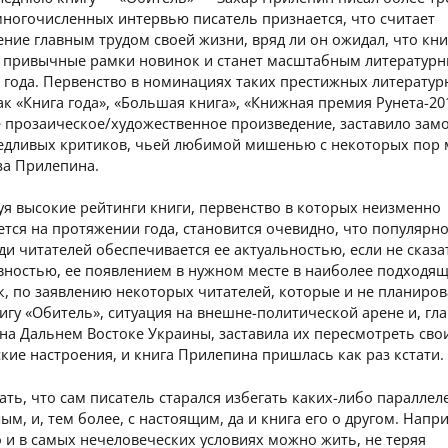
многочисленных интервью писатель признается, что считает
ние главным трудом своей жизни, вряд ли он ожидал, что кни
а привычные рамки новинок и станет масштабным литератур
 года. Первенство в номинациях таких престижных литерату
к «Книга года», «Большая книга», «Книжная премия Рунета-20
е прозаическое/художественное произведение, заставило зам
едливых критиков, чьей любимой мишенью с некоторых пор 
за Прилепина.
я высокие рейтинги книги, первенство в которых неизменно
тся на протяжении года, становится очевидно, что популярн
ди читателей обеспечивается ее актуальностью, если не сказа
вностью, ее появлением в нужном месте в наиболее подходя
к, по заявлению некоторых читателей, которые и не планиро
игу «Обитель», ситуация на внешне-политической арене и, гл
на Дальнем Востоке Украины, заставила их пересмотреть сво
кие настроения, и книга Прилепина пришлась как раз кстати.
ать, что сам писатель старался избегать каких-либо параллел
ым, и, тем более, с настоящим, да и книга его о другом. Напр
о и в самых нечеловеческих условиях можно жить, не теряя