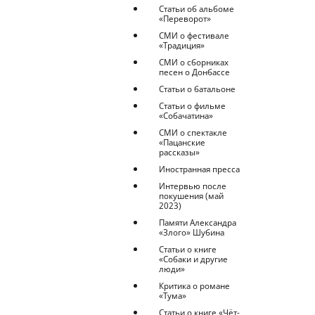
Статьи об альбоме
«Переворот»
СМИ о фестивале
«Традиция»
СМИ о сборниках
песен о Донбассе
Статьи о батальоне
Статьи о фильме
«Собачатина»
СМИ о спектакле
«Пацанские
рассказы»
Иностранная пресса
Интервью после
покушения (май
2023)
Памяти Александра
«Злого» Шубина
Статьи о книге
«Собаки и другие
люди»
Критика о романе
«Тума»
Статьи о книге «Чёт-