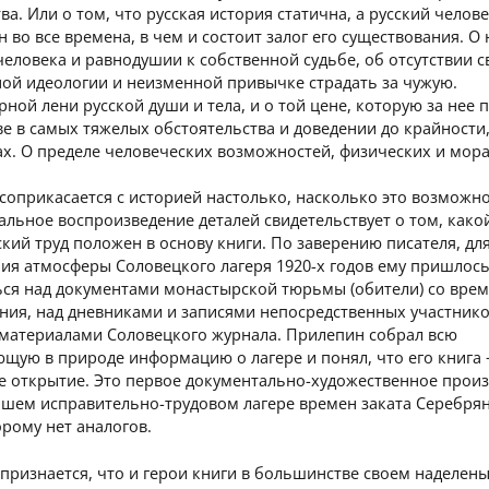
ва. Или о том, что русская история статична, а русский челов
 во все времена, в чем и состоит залог его существования. О 
человека и равнодушии к собственной судьбе, об отсутствии с
ной идеологии и неизменной привычке страдать за чужую.
ной лени русской души и тела, и о той цене, которую за нее п
е в самых тяжелых обстоятельства и доведении до крайности
ах. О пределе человеческих возможностей, физических и мор
соприкасается с историей настолько, насколько это возможно
льное воспроизведение деталей свидетельствует о том, како
кий труд положен в основу книги. По заверению писателя, дл
ния атмосферы Соловецкого лагеря 1920-х годов ему пришлос
ься над документами монастырской тюрьмы (обители) со вре
ния, над дневниками и записями непосредственных участник
 материалами Соловецкого журнала. Прилепин собрал всю
ющую в природе информацию о лагере и понял, что его книга
е открытие. Это первое документально-художественное прои
йшем исправительно-трудовом лагере времен заката Серебря
орому нет аналогов.
признается, что и герои книги в большинстве своем наделен