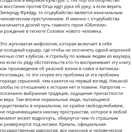
Создателя в мировой культуре. С тех пор богоборчество
и восстание против Отца идут рука об руку, а если верить
Зигмунду Фрейду, то отцеубийство является изначальным
человеческим преступлением. И именно с отцеубийства
начинается долгий путь главного героя «Обители»
и рождение в тесноте Соловок нового человека.
Это жутковатая мифология, которая включает в себя
и холодный карцер, где чтобы не окоченеть одной морозной
ночью спят клубком, и стрельбу по живым людям из маузера,
но если по ряду обстоятельств кто-то воспринимает эту книгу
как произведение об ужасной жизни в совке и ватниках-
псоглавцах, то это скорее его проблема (и эта проблема
гораздо серьезней, чем кажется на первый взгляд). Никакой
злобы по отношению к истории нет и помине. Напротив —
осознанно выбранная традиция, ощущение причастности
и вера. Там вполне нормальные люди, пытающиеся
существовать в нормальном, но крайне свободолюбивом,
не подчиняющимся никому пространстве, которое в любой
момент может вздрогнуть, обернутся чем-то страшным
и разверзнутся под ногами. Кремль, официальная
государственная идеология, все наносное и человеческое