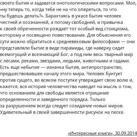
своего бытия и задаватся онотологическими вопросами. Мол,
«ну теперь то, когда тебе не на что опереться, то что
ты будешь делать?». Барахтаясь в ужасе бытия человек
честней и осознанней, а потому свободней, и привычка
к своей обреченности рождает тот особый вид стоицизма,
которому и посвящено повествование. Для объяснения его
сути можно обратиться к средневековым философами — они
представляли бытие в виде пирамиды, где наверху сидит
всемогущий и всезнающий Бог, а под ним весь тварный мир
с лесами, реками, звездами, людьми, животными и гадами.
Есть еще небытие — изнанка бытия, антипространство,
предшествовавшее началу этого мира. Человек бунтует
против сущего, во всяком поступке утверждает свою волю и,
кажется, вся история человечества наводит на мысль о том,
что основанием для свободы является отрицание
определенности и заведенного порядка. Только
за разрушением всегда следует созидание новых миров.
Удивительный в своей завершенности рисунок на песке.
«Интересные книги», 30.09.2014