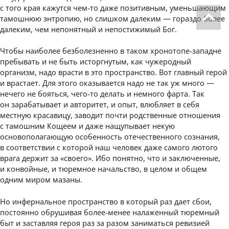
с того края кажутся чем-то даже позитивным, уменьшающим
тамошнюю энтропию, но слишком далеким — гораздо более
далеким, чем непонятный и непостижимый Бог.
Чтобы наиболее безболезненно в таком хронотопе-западне
пребывать и не быть исторгнутым, как чужеродный
организм, надо врасти в это пространство. Вот главный герой
и врастает. Для этого оказывается надо не так уж много —
нечего не бояться, чего-то делать и немного фарта. Так
он зарабатывает и авторитет, и опыт, влюбляет в себя
местную красавицу, заводит почти родственные отношения
с тамошним Кощеем и даже нащупывает некую
основополагающую особенность отечественного сознания,
в соответствии с которой наш человек даже самого лютого
врага держит за «своего». Ибо понятно, что и заключенные,
и конвойные, и тюремное начальство, в целом и общем
одним миром мазаны.
Но инфернальное пространство в который раз дает сбои,
постоянно обрушивая более-менее налаженный тюремный
быт и заставляя героя раз за разом заниматься ревизией