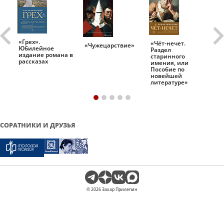
«Грех».
«Чёт-нечет.
«Т
«Чужецарствие»
Юбилейное
Раздел
Ис
.
издание романа в
старинного
ро
рассказах
имения, или
Пособие по
новейшей
литературе»
СОРАТНИКИ И ДРУЗЬЯ
© 2026 Захар Прилепин