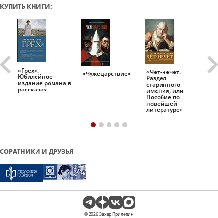
КУПИТЬ КНИГИ:
«Грех».
«Чёт-нечет.
«Т
«Чужецарствие»
Юбилейное
Раздел
Ис
.
издание романа в
старинного
ро
рассказах
имения, или
Пособие по
новейшей
литературе»
СОРАТНИКИ И ДРУЗЬЯ
© 2026 Захар Прилепин