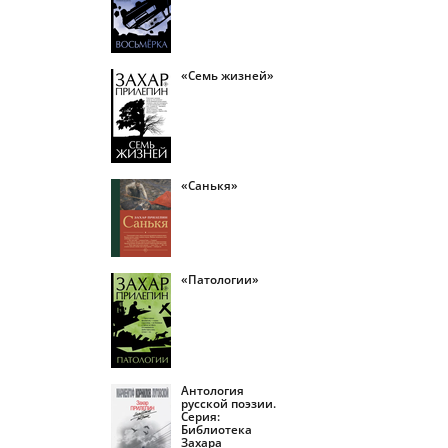
«Семь жизней»
«Санькя»
«Патологии»
Антология
русской поэзии.
Серия:
Библиотека
Захара