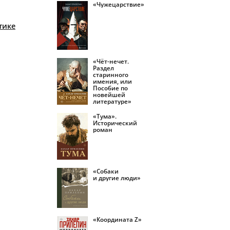
«Чужецарствие»
тике
«Чёт-нечет.
Раздел
старинного
имения, или
Пособие по
новейшей
литературе»
«Тума».
Исторический
роман
«Собаки
и другие люди»
«Координата Z»