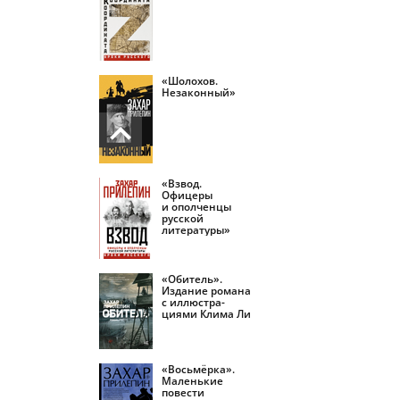
«Шолохов.
Незаконный»
«Взвод.
Офицеры
и ополченцы
русской
литературы»
«Обитель».
Издание романа
с иллюстра­
циями Клима Ли
«Восьмёрка».
Маленькие
повести