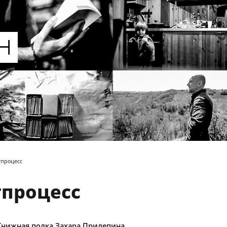
тпроцесс
процесс
Книжная полка Захара Прилепина