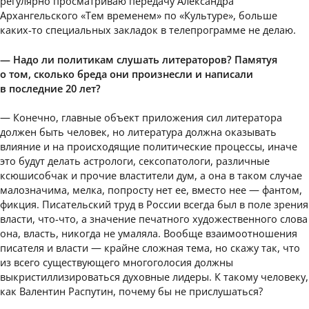
регулярно просматриваю передачу Александра
Архангельского «Тем временем» по «Культуре», больше
каких-то специальных закладок в телепрограмме не делаю.
— Надо ли политикам слушать литераторов? Памятуя
о том, сколько бреда они произнесли и написали
в последние 20 лет?
— Конечно, главные объект приложения сил литератора
должен быть человек, но литература должна оказывать
влияние и на происходящие политические процессы, иначе
это будут делать астрологи, сексопатологи, различные
ксюшисобчак и прочие властители дум, а она в таком случае
малозначима, мелка, попросту нет ее, вместо нее — фантом,
фикция. Писательский труд в России всегда был в поле зрения
власти, что-что, а значение печатного художественного слова
она, власть, никогда не умаляла. Вообще взаимоотношения
писателя и власти — крайне сложная тема, но скажу так, что
из всего существующего многоголосия должны
выкристиллизироваться духовные лидеры. К такому человеку,
как Валентин Распутин, почему бы не прислушаться?