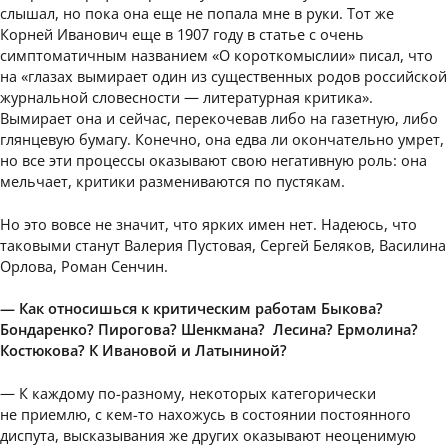
слышал, но пока она еще не попала мне в руки. Тот же
Корней Иванович еще в 1907 году в статье с очень
симптоматичным названием «О короткомыслии» писал, что
на «глазах вымирает один из существенных родов российской
журнальной словесности — литературная критика».
Вымирает она и сейчас, перекочевав либо на газетную, либо
глянцевую бумагу. Конечно, она едва ли окончательно умрет,
но все эти процессы оказывают свою негативную роль: она
мельчает, критики размениваются по пустякам.
Но это вовсе не значит, что ярких имен нет. Надеюсь, что
таковыми станут Валерия Пустовая, Сергей Беляков, Василина
Орлова, Роман Сенчин.
— Как относишься к критическим работам Быкова?
Бондаренко? Пирогова? Шенкмана? Лесина? Ермолина?
Костюкова? К Ивановой и Латыниной?
— К каждому по-разному, некоторых категорически
не приемлю, с кем-то нахожусь в состоянии постоянного
диспута, высказывания же других оказывают неоценимую