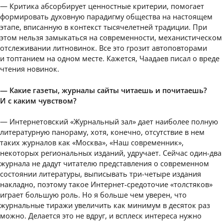
— Критика абсорбирует ценностные критерии, помогает
формировать духовную парадигму общества на настоящем
этапе, вписанную в контекст тысячелетней традиции. При
этом нельзя замыкаться на современности, механистическом
отслеживании литновинок. Все это грозит автоповторами
и топтанием на одном месте. Кажется, Чаадаев писал о вреде
чтения новинок.
— Какие газеты, журналы сайты читаешь и почитаешь?
И с каким чувством?
— Интернетовский «Журнальный зал» дает наиболее полную
литературную панораму, хотя, конечно, отсутствие в нем
таких журналов как «Москва», «Наш современник»,
некоторых региональных изданий, удручает. Сейчас один-два
журнала не дадут читателю представления о современном
состоянии литературы, выписывать три-четыре издания
накладно, поэтому такое Интернет-средоточие «толстяков»
играет большую роль. Но я больше чем уверен, что
журнальные тиражи увеличить как минимум в десяток раз
можно. Делается это не вдруг, и всплеск интереса нужно