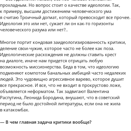
прохладным. Но вопрос стоит о качестве идеологии. Так,
к примеру, высшим достижением человеческого ума
я считаю Троичный догмат, который превосходит все прочее.
Идеология это или нет, сужает ли он как-то горизонты
человеческого разума или нет?..
Многое портит кондовая заидеологизированность критики,
деление свои-чужие, которое часто не более как поза.
Идеологические расхождения не должны ставить крест
на диалоге, иначе нам придется отрицать любую
возможность миссионерства. Беда в том, что идеологию
подменяют компотом банальных амбиций часто недалеких
людей. Это чудовищно агрессивное варево, которое душит
все прекрасное. И все, что не входит в прокрустово ложе,
объявляется неформатом. Так задвигают Валентина
Распутина, Леонида Бородина, внушают, что в советский
период не было достойной литературы, если она не жила
в катакомбах.
— В чем главная задача критики вообще?