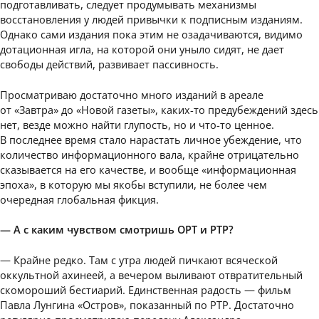
подготавливать, следует продумывать механизмы
восстановления у людей привычки к подписным изданиям.
Однако сами издания пока этим не озадачиваются, видимо
дотационная игла, на которой они уныло сидят, не дает
свободы действий, развивает пассивность.
Просматриваю достаточно много изданий в ареале
от «Завтра» до «Новой газеты», каких-то предубеждений здесь
нет, везде можно найти глупость, но и что-то ценное.
В последнее время стало нарастать личное убеждение, что
количество информационного вала, крайне отрицательно
сказывается на его качестве, и вообще «информационная
эпоха», в которую мы якобы вступили, не более чем
очередная глобальная фикция.
— А с каким чувством смотришь ОРТ и РТР?
— Крайне редко. Там с утра людей пичкают всяческой
оккультной ахинеей, а вечером выливают отвратительный
скомороший бестиарий. Единственная радость — фильм
Павла Лунгина «Остров», показанный по РТР. Достаточно