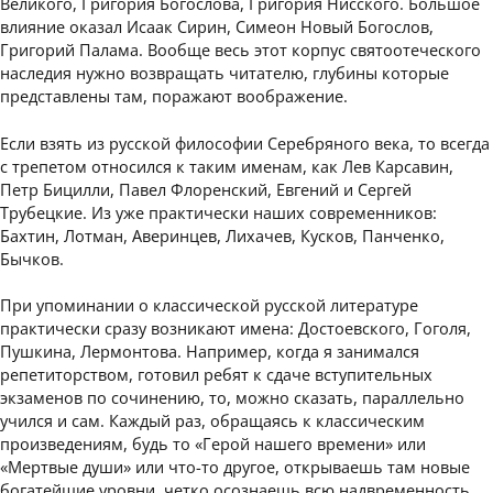
Великого, Григория Богослова, Григория Нисского. Большое
влияние оказал Исаак Сирин, Симеон Новый Богослов,
Григорий Палама. Вообще весь этот корпус святоотеческого
наследия нужно возвращать читателю, глубины которые
представлены там, поражают воображение.
Если взять из русской философии Серебряного века, то всегда
с трепетом относился к таким именам, как Лев Карсавин,
Петр Бицилли, Павел Флоренский, Евгений и Сергей
Трубецкие. Из уже практически наших современников:
Бахтин, Лотман, Аверинцев, Лихачев, Кусков, Панченко,
Бычков.
При упоминании о классической русской литературе
практически сразу возникают имена: Достоевского, Гоголя,
Пушкина, Лермонтова. Например, когда я занимался
репетиторством, готовил ребят к сдаче вступительных
экзаменов по сочинению, то, можно сказать, параллельно
учился и сам. Каждый раз, обращаясь к классическим
произведениям, будь то «Герой нашего времени» или
«Мертвые души» или что-то другое, открываешь там новые
богатейшие уровни, четко осознаешь всю надвременность