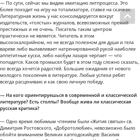
— По сути, сейчас мы видим имитацию литпроцесса. Это
более походит на игру на тотализаторе, ставке на скачках.
Литературная жизнь у нас консолидируется вокруг
издательств, «толстых» журналов, всевозможных премий
престижных и не очень. Писатель таким центром
практически не является. Читатель в этом
высококалорийном, но не всегда полезном для души и тела
вареве либо вылавливает натренированной рукой наиболее
аппетитные куски, либо наобум лазаря черпает — что
попадется. Каков промысел будет в этом году сложно сказать,
но всегда хочется радостей. Большие ожидания от нового
молодого поколения в литературе. Любые успехи ребят
всегда расцениваю и как свою личную победу.
— На кого ориентируешься в современной и классической
литературе? Есть столпы? Вообще жива ли классическая
русская критика?
— Одно время любимым чтением были «Жития святых» св.
Димитрия Ростовского, «Добротолюбие», невозможно было
обойти вниманием Великих капподокийцев: Василия