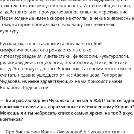
этих текстов, их вечную моложавость. И это не общие слова,
а, действительно, прочувствованное сильное переживание.
Перечисленные имена скорее не столпы, а некие живоносные
токи, которые пронизывают всю нашу тысячелетнюю
культуру.
Русская классическая критика обладает особой
симфоничностью, она рождается на стыке
литературоведения, лингвистики, философии, культурологи,
религиоведения, социологии, политологии, этики, эстетики
и т. д. Это продукт долгого брожения. Таковыми можно было
считать недавно ушедшего от нас Аверинцева, Топорова,
Чудакова, из ныне здравствующих на ум приходят имена
Бочарова, Роднянской.
— Биографию Корнея Чуковского читал в ЖЗЛ? Есть сегодня
в критике величины, соразмерные великолепному Корнею?
Можешь ли ты набросать список самых ярких, на твой вкус,
критиков?
— Про биографию Ирины Лукьяновой о Чуковском много