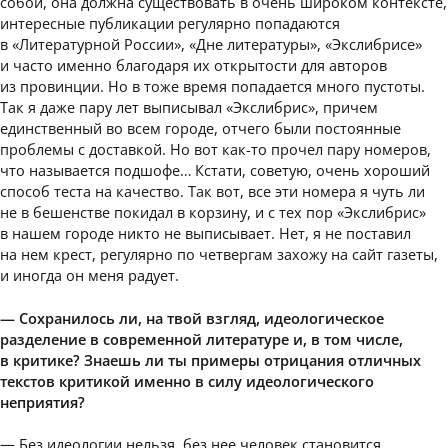
собой, она должна существовать в очень широком контексте,
интересные публикации регулярно попадаются
в «Литературной России», «Дне литературы», «Экслибрисе»
и часто именно благодаря их открытости для авторов
из провинции. Но в тоже время попадается много пустоты.
Так я даже пару лет выписывал «Экслибрис», причем
единственный во всем городе, отчего были постоянные
проблемы с доставкой. Но вот как-то прочел пару номеров,
что называется подшофе… Кстати, советую, очень хороший
способ теста на качество. Так вот, все эти номера я чуть ли
не в бешенстве покидал в корзину, и с тех пор «Экслибрис»
в нашем городе никто не выписывает. Нет, я не поставил
на нем крест, регулярно по четвергам захожу на сайт газеты,
и иногда он меня радует.
— Сохранилось ли, на твой взгляд, идеологическое
разделение в современной литературе и, в том числе,
в критике? Знаешь ли ты примеры отрицания отличных
текстов критикой именно в силу идеологического
неприятия?
— Без идеологии нельзя, без нее человек становится