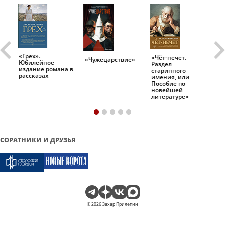
«Грех».
«Чёт-нечет.
«Т
«Чужецарствие»
Юбилейное
Раздел
Ис
.
издание романа в
старинного
ро
рассказах
имения, или
Пособие по
новейшей
литературе»
СОРАТНИКИ И ДРУЗЬЯ
© 2026 Захар Прилепин