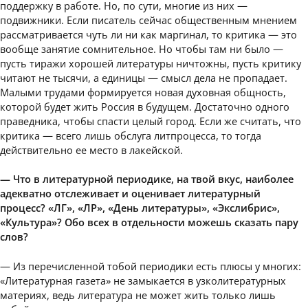
поддержку в работе. Но, по сути, многие из них —
подвижники. Если писатель сейчас общественным мнением
рассматривается чуть ли ни как маргинал, то критика — это
вообще занятие сомнительное. Но чтобы там ни было —
пусть тиражи хорошей литературы ничтожны, пусть критику
читают не тысячи, а единицы — смысл дела не пропадает.
Малыми трудами формируется новая духовная общность,
которой будет жить Россия в будущем. Достаточно одного
праведника, чтобы спасти целый город. Если же считать, что
критика — всего лишь обслуга литпроцесса, то тогда
действительно ее место в лакейской.
— Что в литературной периодике, на твой вкус, наиболее
адекватно отслеживает и оценивает литературный
процесс? «ЛГ», «ЛР», «День литературы», «Экслибрис»,
«Культура»? Обо всех в отдельности можешь сказать пару
слов?
— Из перечисленной тобой периодики есть плюсы у многих:
«Литературная газета» не замыкается в узколитературных
материях, ведь литература не может жить только лишь