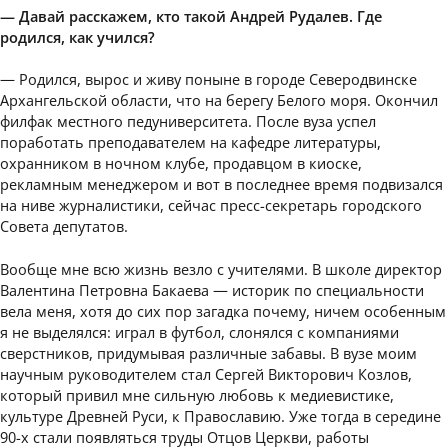
— Давай расскажем, кто такой Андрей Рудалев. Где
родился, как учился?
— Родился, вырос и живу поныне в городе Северодвинске
Архангельской области, что на берегу Белого моря. Окончил
филфак местного педуниверситета. После вуза успел
поработать преподавателем на кафедре литературы,
охранником в ночном клубе, продавцом в киоске,
рекламным менеджером и вот в последнее время подвизался
на ниве журналистики, сейчас пресс-секретарь городского
Совета депутатов.
Вообще мне всю жизнь везло с учителями. В школе директор
Валентина Петровна Бакаева — историк по специальности
вела меня, хотя до сих пор загадка почему, ничем особенным
я не выделялся: играл в футбол, слонялся с компаниями
сверстников, придумывая различные забавы. В вузе моим
научным руководителем стал Сергей Викторович Козлов,
который привил мне сильную любовь к медиевистике,
культуре Древней Руси, к Православию. Уже тогда в середине
90-х стали появляться труды Отцов Церкви, работы