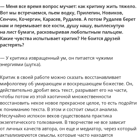
— Меня все время вопрос мучает: как критику жить тяжело.
Вот мы встречаемся, пьем водку, Прилепин, Новиков,
Сенчин, Кочергин, Карасев, Рудалев. А потом Рудалев берет
нам и перемывает все кости, душу нашу, выплеснутую
на лист бумаги, расковыривая любопытным пальцем.
Какие чувства испытывает критик? Не боится друзей
растерять?
— У критика извращенный ум, он питается чужими
энергиями (шутка).
Критик в своей работе можно сказать восстанавливает
мифологему об умирающем и воскрешающем божестве. Он,
действительно дробит весь текст, разрывает его на части,
чтобы потом из этой хаотичной множественности
восстановить некое новое прекрасное целое, то есть подойти
к пониманию текста. В этом и состоит смысл анализа.
Неслучайно испокон веков существовала практика
экзегетического толкования. В творчестве не все зависит
от личных качеств автора, он еще и медиатор, через который
актуализируются смыслы, которые часто находятся