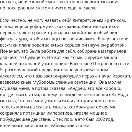
сказать, иначе какой смысл всех попыток высказывания,
но пока ровным счетом ничего еще не сделал.
Если честно, не могу назвать себя литературным критиком,
я пока еще ищу форму высказывания. Занятие критикой
первоначально рассматривалось мной как особый вид
физкультуры, чтобы мышцы не застаивались. В перспективе
все-таки планировал заняться серьезной научной работой.
Поначалу это была работа для себя, собирание материалов
для чего-то будущего. Но вот как-то мы с другом зашли
к нашей школьной учительнице Валентине Петровне в гости.
Я, разгоряченный предварительно употребленным
алкоголем, что называется «распушил перья», начал изрекать
всевозможные глубокомысленные сентенции. Она молча
слушала меня, а потом сказала: «Андрей, это все хорошо,
но где твои статьи, почему ты нигде не печатаешься?!» Надо
сказать, что все мои учителя были авторитарного типа,
то есть могли высказать мысль, которая долгое время
сохраняла потенциал императива, играла мощное
побуждающее действие. С тех пор, а это был 2002 год,
и начались мои опыты публикации статей.