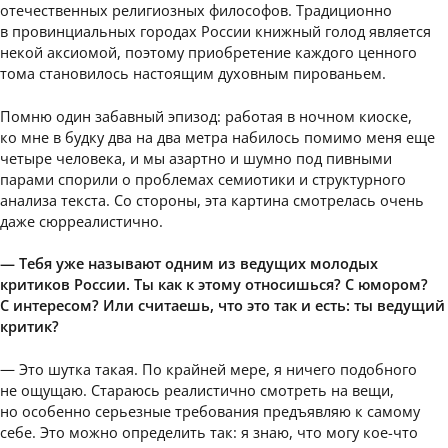
отечественных религиозных философов. Традиционно
в провинциальных городах России книжный голод является
некой аксиомой, поэтому приобретение каждого ценного
тома становилось настоящим духовным пированьем.
Помню один забавный эпизод: работая в ночном киоске,
ко мне в будку два на два метра набилось помимо меня еще
четыре человека, и мы азартно и шумно под пивными
парами спорили о проблемах семиотики и структурного
анализа текста. Со стороны, эта картина смотрелась очень
даже сюрреалистично.
— Тебя уже называют одним из ведущих молодых
критиков России. Ты как к этому относишься? С юмором?
С интересом? Или считаешь, что это так и есть: ты ведущий
критик?
— Это шутка такая. По крайней мере, я ничего подобного
не ощущаю. Стараюсь реалистично смотреть на вещи,
но особенно серьезные требования предъявляю к самому
себе. Это можно определить так: я знаю, что могу кое-что