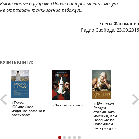
Высказанные в рубрике «Право автора» мнения могут
не отражать точку зрения редакции.
Елена Фанайлова
Радио Свобода, 23.09.2016
КУПИТЬ КНИГИ:
«Грех».
«Чёт-нечет.
«Т
«Чужецарствие»
Юбилейное
Раздел
Ис
.
издание романа в
старинного
ро
рассказах
имения, или
Пособие по
новейшей
литературе»