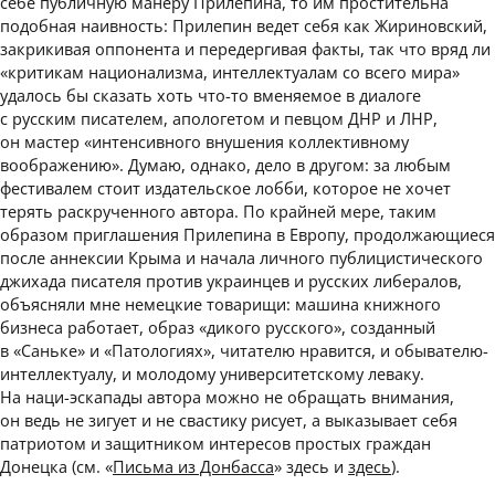
себе публичную манеру Прилепина, то им простительна
подобная наивность: Прилепин ведет себя как Жириновский,
закрикивая оппонента и передергивая факты, так что вряд ли
«критикам национализма, интеллектуалам со всего мира»
удалось бы сказать хоть что-то вменяемое в диалоге
с русским писателем, апологетом и певцом ДНР и ЛНР,
он мастер «интенсивного внушения коллективному
воображению». Думаю, однако, дело в другом: за любым
фестивалем стоит издательское лобби, которое не хочет
терять раскрученного автора. По крайней мере, таким
образом приглашения Прилепина в Европу, продолжающиеся
после аннексии Крыма и начала личного публицистического
джихада писателя против украинцев и русских либералов,
объясняли мне немецкие товарищи: машина книжного
бизнеса работает, образ «дикого русского», созданный
в «Саньке» и «Патологиях», читателю нравится, и обывателю-
интеллектуалу, и молодому университетскому леваку.
На наци-эскапады автора можно не обращать внимания,
он ведь не зигует и не свастику рисует, а выказывает себя
патриотом и защитником интересов простых граждан
Донецка (см. «
Письма из Донбасса
» здесь и
здесь
).