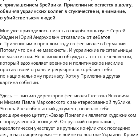
с приглашением Брейвика. Прилепин не остается в долгу,
обвиняя украинских коллег в стукачестве и, внимание,
в убийстве тысяч людей.
Мне уже приходилось писать о подобном казусе: Сергей
Жадан и Юрий Андрухович отказались от дебатов
с Прилепиным в прошлом году на фестивале в Германии.
Потому что они не мазохисты. И украинские писательницы
не мазохистки. Невозможно обсуждать что-то с человеком,
который вдохновляет военное и политическое насилие
против твоей страны и регулярно оскорбляет тебя
по национальному признаку. Хотя у Прилепина другая
картина событий.
Здесь
— письмо директоров фестиваля Гжегожа Янковича
и Михала Павла Марковского к заинтересованной публике.
Это крайне любопытный документ, позволю себе
расширенную цитату: «Захар Прилепин является художником
с определенной позицией. Он русский националист,
идеологически участвует в крупных конфликтах последних
лет, в настоящее время — в войне на востоке Украины. Кроме