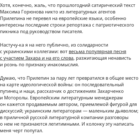
Хотя, конечно, жаль, что прошлогодний сатирический текст
Максима Горюнова никто из литературных агентов
Прилепина не перевел на европейские языки, особенно
интересны последние строки репортажа с патриотического
пикника под руководством писателя.
Настучу-ка я на него публично, из солидарности
с украинскими коллегами: вот
весьма популярная песня
с участием Захара и на его слова
, разжигающая ненависть
и рознь по признаку инакомыслия.
Думаю, что Прилепин за пару лет превратился в общее место
на карте идеологической войны: он последовательный
путинец и наци, рассказчик о достижениях Захарченко
и Моторолы. Европейским литературным менеджерам
он кажется продаваемым автором, приемлемой фигурой для
дискуссий; украинским литераторам — маленьким дьяволом;
в приличной русской литературной компании разговоры
о нем не признаются легитимными. И колонку эту написать
меня черт попутал.