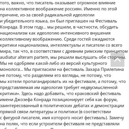
того, важно, что писатель оказывает огромное влияние
на коллективное воображение россиян. Именно по этой
причине, из-за своей радикальной идеологии
и убедительного языка, он был приглашен на Фестиваль
Конрада. В этом году… мы решили, в частности, обсудить
национализм как идеологию интенсивного внушения
коллективному воображению. Среди гостей ожидаются
критики национализма, интеллектуалы и писатели со всего
мира, так что, в соответствии с древним римским принципом
audiatur alteram partem, мы решили выслушать обе стороны.
Мы не одобряем какой-либо из версий культурного
монолога… Мы пригласили на фестиваль Захара Прилепина
не потому, что разделяем его взгляды, не потому, что
мы хотели пропагандировать их на фестивале, а потому, что
представляемая им идеология требует недвусмысленной
критики». Здесь надо добавить, что краковский фестиваль
имени Джозефа Конрада позиционирует себя как форум,
заинтересованный в политических дебатах и демонстрации
прямой связи литературы и политики (в соответствии
с фигурой писателя, имя которого носит фестиваль). Замечу
на полях, что если устроители фестиваля не представляли