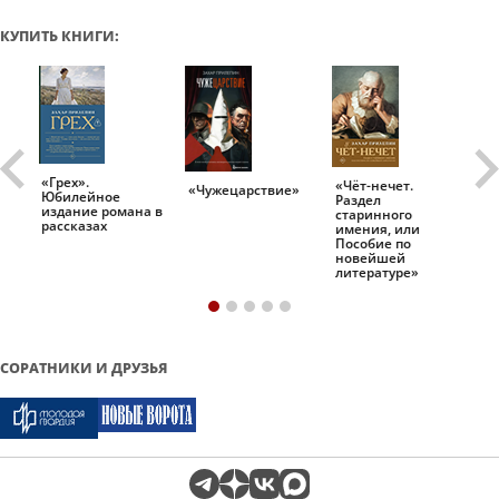
КУПИТЬ КНИГИ:
«Грех».
«Чёт-нечет.
«Т
«Чужецарствие»
Юбилейное
Раздел
Ис
.
издание романа в
старинного
ро
рассказах
имения, или
Пособие по
новейшей
литературе»
СОРАТНИКИ И ДРУЗЬЯ