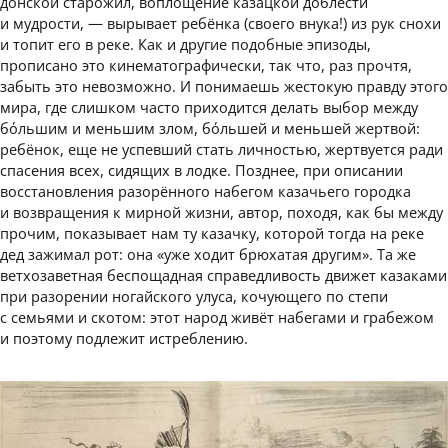
донской старожил, воплощение казацкой доблести
и мудрости, — вырывает ребёнка (своего внука!) из рук снохи
и топит его в реке. Как и другие подобные эпизоды,
прописано это кинематографически, так что, раз прочтя,
забыть это невозможно. И понимаешь жестокую правду этого
мира, где слишком часто приходится делать выбор между
бόльшим и меньшим злом, бόльшей и меньшей жертвой:
ребёнок, еще не успевший стать личностью, жертвуется ради
спасения всех, сидящих в лодке. Позднее, при описании
восстановления разорённого набегом казачьего городка
и возвращения к мирной жизни, автор, походя, как бы между
прочим, показывает нам ту казачку, которой тогда на реке
дед зажимал рот: она «уже ходит брюхатая другим». Та же
ветхозаветная беспощадная справедливость движет казаками
при разорении ногайского улуса, кочующего по степи
с семьями и скотом: этот народ живёт набегами и грабежом
и поэтому подлежит истреблению.