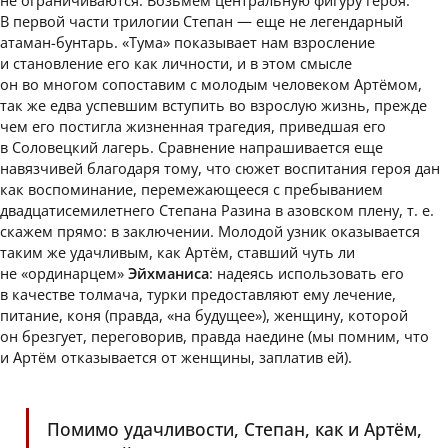
не ограничиваются. Возьмём центральную фигуру героя.
В первой части трилогии Степан — еще не легендарный
атаман-бунтарь. «Тума» показывает нам взросление
и становление его как личности, и в этом смысле
он во многом сопоставим с молодым человеком Артёмом,
так же едва успевшим вступить во взрослую жизнь, прежде
чем его постигла жизненная трагедия, приведшая его
в Соловецкий лагерь. Сравнение напрашивается еще
навязчивей благодаря тому, что сюжет воспитания героя дан
как воспоминание, перемежающееся с пребыванием
двадцатисемилетнего Степана Разина в азовском плену, т. е.
скажем прямо: в заключении. Молодой узник оказывается
таким же удачливым, как Артём, ставший чуть ли
не «ординарцем»
Эйхманиса
: надеясь использовать его
в качестве толмача, турки предоставляют ему лечение,
питание, коня (правда, «на будущее»), женщину, которой
он брезгует, переговорив, правда наедине (мы помним, что
и Артём отказывается от женщины, заплатив ей).
Помимо удачливости, Степан, как и Артём,