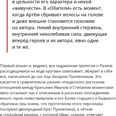
в цельности его характера и некой
«живучести». В «Обители» есть момент,
когда Артём сбривает волосы на голове
и даже внешне становится похожим
на автора. Некий внутренний стержень,
внутренняя неколебимая сила, движущая
вперёд героев и их автора, явно одни
и те же.
Первый роман и, видимо, вся задуманная трилогия о Разине
расходящимися на воде кругами охватывает, вбирает в себя
всё, написанное до сих пор Захаром Прилепиным. Это
касается и сравнительно ранних «пацанских» рассказов:
отношения между братьями Иваном и Степаном моментами
явно отсылают нас к описанным в рассказах похождениям
юного героя-повествователя и его более старшего и бывалого
«братика» (мы знаем, что прототипом этого персонажа
послужил двоюродный брат Прилепина), а чёткая
и спокойная манера, с которой Иван, скажем, отвечает