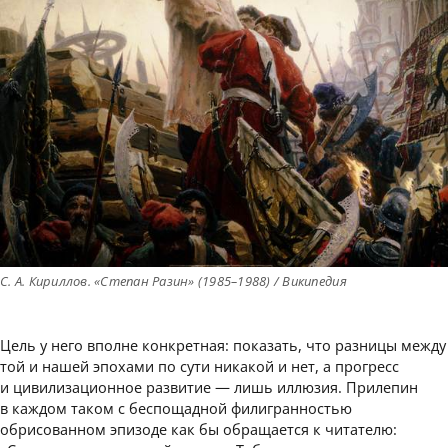
С. А. Кириллов. «Степан Разин» (1985–1988) / Википедия
Цель у него вполне конкретная: показать, что разницы между
той и нашей эпохами по сути никакой и нет, а прогресс
и цивилизационное развитие — лишь иллюзия. Прилепин
в каждом таком с беспощадной филигранностью
обрисованном эпизоде как бы обращается к читателю: