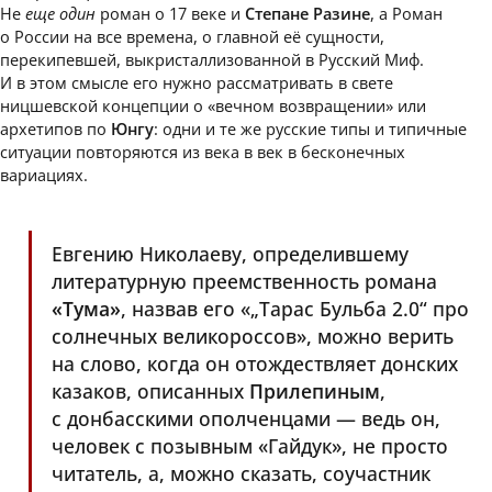
Не
еще один
роман о 17 веке и
Степане Разине
, а Роман
о России на все времена, о главной её сущности,
перекипевшей, выкристаллизованной в Русский Миф.
И в этом смысле его нужно рассматривать в свете
ницшевской концепции о «вечном возвращении» или
архетипов по
Юнгу
: одни и те же русские типы и типичные
ситуации повторяются из века в век в бесконечных
вариациях.
Евгению Николаеву, определившему
литературную преемственность романа
«Тума»
, назвав его «„Тарас Бульба 2.0“ про
солнечных великороссов», можно верить
на слово, когда он отождествляет донских
казаков, описанных
Прилепиным
,
с донбасскими ополченцами — ведь он,
человек с позывным «Гайдук», не просто
читатель, а, можно сказать, соучастник