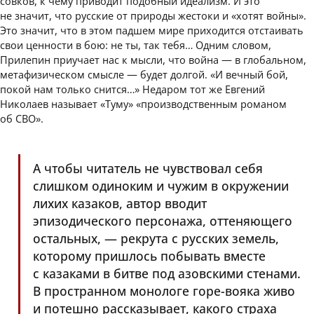
совков, к чему приводит подобный идеализм. И это
не значит, что русские от природы жестоки и «хотят войны».
Это значит, что в этом падшем мире приходится отстаивать
свои ценности в бою: не ты, так тебя… Одним словом,
Прилепин приучает нас к мысли, что война — в глобальном,
метафизическом смысле — будет долгой. «И вечный бой,
покой нам только снится…» Недаром тот же Евгений
Николаев называет «Туму» «производственным романом
об СВО».
А чтобы читатель не чувствовал себя
слишком одиноким и чужим в окружении
лихих казаков, автор вводит
эпизодического персонажа, оттеняющего
остальных, — рекрута с русских земель,
которому пришлось побывать вместе
с казаками в битве под азовскими стенами.
В пространном монологе горе-вояка живо
и потешно рассказывает, какого страха