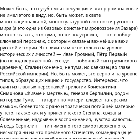
Может быть, это сугубо моя спекуляция и автор романа вовсе
не имел этого в виду, но, быть может, в свете
многонациональной, многокультурной сложности русского
мира (а это одна из базовых констант мировоззрения Захара)
можно сказать, что тума, он же полукровка, — это вообще
ключевой персонаж, с которым связаны важнейшие вехи
русской истории. Это видится мне не только на уровне
исторических личностей — Иван Грозный,
Пётр Первый
(по неподтверждённой легенде — побочный сын грузинского
царевича),
Сталин
(конечно, не тума, но кавказец во главе
Российской империи). Но, быть может, это верно и на уровне
типов, образующих нацию и государство. Интересно, что
один из главных персонажей трилогии
Константина
Симонова
«Живые и мёртвые», генерал
Серпилин
, родом
из города Тума, — татарин по матери, владеет татарским
языком, более того: с рано и трагически погибшей матерью
у него, так же как и у прилепинского Степана, связаны
болезненные, надрывные воспоминания, чувство жалости…
А ведь Серпилин — тип именно того самоотверженного,
несмотря ни на что преданного Отечеству командира (ещё
и несправедливо осуждённого и отсидевшего), который