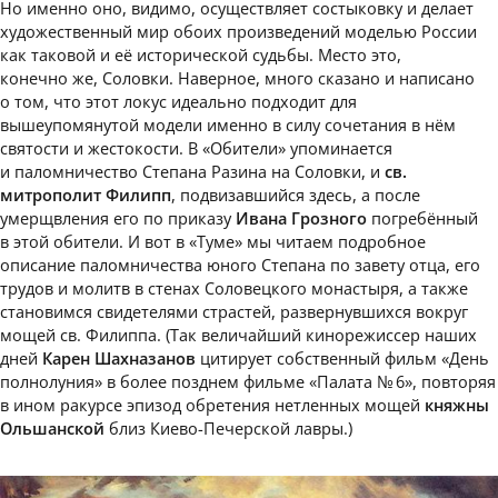
Но именно оно, видимо, осуществляет состыковку и делает
художественный мир обоих произведений моделью России
как таковой и её исторической судьбы. Место это,
конечно же, Соловки. Наверное, много сказано и написано
о том, что этот локус идеально подходит для
вышеупомянутой модели именно в силу сочетания в нём
святости и жестокости. В «Обители» упоминается
и паломничество Степана Разина на Соловки, и
св.
митрополит Филипп
, подвизавшийся здесь, а после
умерщвления его по приказу
Ивана Грозного
погребённый
в этой обители. И вот в «Туме» мы читаем подробное
описание паломничества юного Степана по завету отца, его
трудов и молитв в стенах Соловецкого монастыря, а также
становимся свидетелями страстей, развернувшихся вокруг
мощей св. Филиппа. (Так величайший кинорежиссер наших
дней
Карен Шахназанов
цитирует собственный фильм «День
полнолуния» в более позднем фильме «Палата № 6», повторяя
в ином ракурсе эпизод обретения нетленных мощей
княжны
Ольшанской
близ Киево-Печерской лавры.)