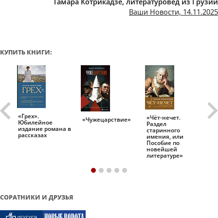
Тамара Котрикадзе, литературовед из Грузии
Ваши Новости, 14.11.2025
КУПИТЬ КНИГИ:
«Грех».
«Чёт-нечет.
«Т
«Чужецарствие»
Юбилейное
Раздел
Ис
.
издание романа в
старинного
ро
рассказах
имения, или
Пособие по
новейшей
литературе»
СОРАТНИКИ И ДРУЗЬЯ