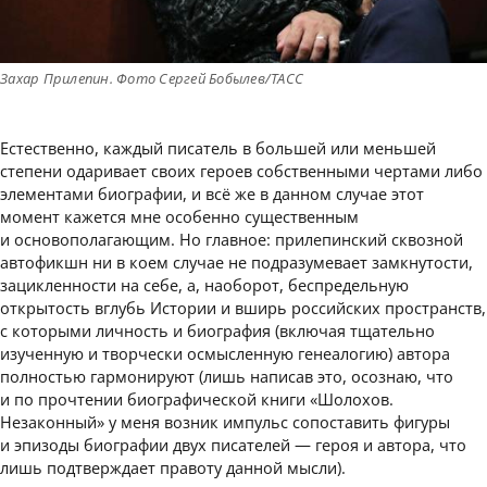
Захар Прилепин. Фото Сергей Бобылев/ТАСС
Естественно, каждый писатель в большей или меньшей
степени одаривает своих героев собственными чертами либо
элементами биографии, и всё же в данном случае этот
момент кажется мне особенно существенным
и основополагающим. Но главное: прилепинский сквозной
автофикшн ни в коем случае не подразумевает замкнутости,
зацикленности на себе, а, наоборот, беспредельную
открытость вглубь Истории и вширь российских пространств,
с которыми личность и биография (включая тщательно
изученную и творчески осмысленную генеалогию) автора
полностью гармонируют (лишь написав это, осознаю, что
и по прочтении биографической книги «Шолохов.
Незаконный» у меня возник импульс сопоставить фигуры
и эпизоды биографии двух писателей — героя и автора, что
лишь подтверждает правоту данной мысли).