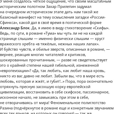
У меня создалось чёткое ощущение, что своим масштабным
историческим полотном Захар Прилепин задумал
на очередном историческом этапе дать нам такой же
базисный манифест на тему осмысления загадки «России-
Сфинкса», какой дал в своё время в поэтической форме
Александр Блок
. Да, я имею в виду стихотворение «Скифы».
Ведь, по сути, в романе «Тума» мы чуть ли не на каждой
странице слышим — именно физически слышим — хруст
вражеского хребта «в тяжёлых, нежных наших лапах».
И буйство чувств, и обилье зверств, описанных в романе, —
вернее, реакция многих читателей и критиков,
шокированных прочитанным, — разве не свидетельствует
это о крайней степени нашей гибельной, изнеженной
«европеизации»? «Да, так любить, как любит наша кровь,
никто из вас давно не любит. Забыли вы, что в мире есть
любовь, которая и жжёт, и губит!..» Пора, пора окончательно
отряхнуть пресную засохшую корку европейской
цивилизации, восстановить в себе скифское, пассионарное,
исконное начало, не замыкаясь при этом в себе,
не отворачиваясь от мира! Феноменальное полиглотство
Разина (подчёркнутое в романе еще и конкретным звучанием
всех тех языков, на которых он говорил) — так же