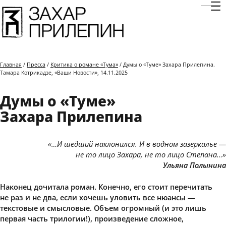
Отк
Главная
/
Пресса
/
Критика о романе «Тума»
/ Думы о «Туме» Захара Прилепина.
Тамара Котрикадзе, «Ваши Новости», 14.11.2025
Думы о «Туме»
Захара Прилепина
«…И шедший наклонился. И в водном зазеркалье —
не то лицо Захара, не то лицо Степана…»
Ульяна Полынина
Наконец дочитала роман. Конечно, его стоит перечитать
не раз и не два, если хочешь уловить все нюансы —
текстовые и смысловые. Объем огромный (и это лишь
первая часть трилогии!), произведение сложное,