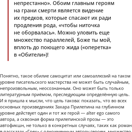
непрестанно». Обоим главным героям
на грани смерти является видение
их предков, которые спасают их ради
продления рода, «чтобы ниточка
не оборвалась». Можно уловить еще
множество параллелей, Боже ты мой,
вплоть до поющего жида («оперетка»
в «Обители»)!
Понятно, такое обилие самоцитат или самоаллюзий на таком
уровне писательского мастерства не может быть случайным,
непроизвольным, неосознанным. Оно может быть только
литературным приёмом, преследующим определённую цель.
И я пришла к мысли, что цель такова: показать, что во всех
основных произведениях Захара Прилепина на глубинном
уровне действует один и тот же герой — alter ego самого
автора, а сквозная форма прилепинской прозы — это
автофикшн, не только в конкретных случаях, таких как роман
в рассказах «Грех» с одноименным автору героем, множество