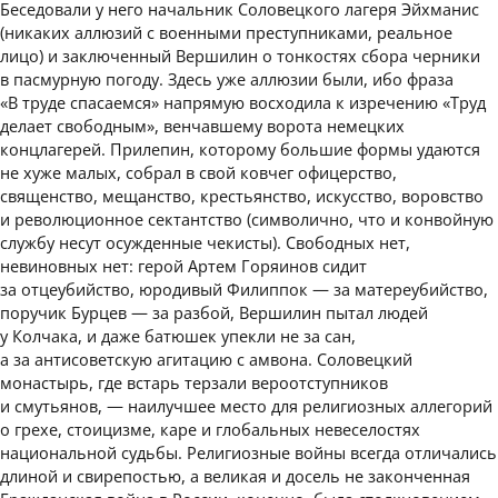
Беседовали у него начальник Соловецкого лагеря Эйхманис
(никаких аллюзий с военными преступниками, реальное
лицо) и заключенный Вершилин о тонкостях сбора черники
в пасмурную погоду. Здесь уже аллюзии были, ибо фраза
«В труде спасаемся» напрямую восходила к изречению «Труд
делает свободным», венчавшему ворота немецких
концлагерей. Прилепин, которому большие формы удаются
не хуже малых, собрал в свой ковчег офицерство,
священство, мещанство, крестьянство, искусство, воровство
и революционное сектантство (символично, что и конвойную
службу несут осужденные чекисты). Свободных нет,
невиновных нет: герой Артем Горяинов сидит
за отцеубийство, юродивый Филиппок — за матереубийство,
поручик Бурцев — за разбой, Вершилин пытал людей
у Колчака, и даже батюшек упекли не за сан,
а за антисоветскую агитацию с амвона. Соловецкий
монастырь, где встарь терзали вероотступников
и смутьянов, — наилучшее место для религиозных аллегорий
о грехе, стоицизме, каре и глобальных невеселостях
национальной судьбы. Религиозные войны всегда отличались
длиной и свирепостью, а великая и досель не законченная