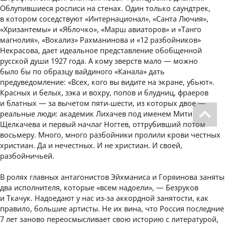
Облупившиеся росписи на стенах. Один только саундтрек,
в котором соседствуют «Интернационал», «Санта Лючия»,
«Хризантемы» и «Яблочко», «Марш авиаторов» и «Танго
магнолия», «Вокализ» Рахманинова и «12 разбойников»
Некрасова, дает идеальное представление обобщенной
русской души 1927 года. А кому зверств мало — можно
было бы по образцу вайдиного «Канала» дать
предуведомление: «Всех, кого вы видите на экране, убьют».
Красных и белых, зэка и вохру, попов и блудниц, фраеров
и блатных — за вычетом пяти-шести, из которых двое —
реальные люди: академик Лихачев под именем Мити
Щелкачева и первый начлаг Ногтев, оттрубивший потом
восьмеру. Много, много разбойники пролили крови честных
христиан. Да и нечестных. И не христиан. И своей,
разбойничьей.
В ролях главных антагонистов Эйхманиса и Горяинова заняты
два исполнителя, которые «всем надоели», — Безруков
и Ткачук. Надоедают у нас из-за аккордной занятости, как
правило, большие артисты. Не их вина, что Россия последние
7 лет заново переосмысливает свою историю с литературой,