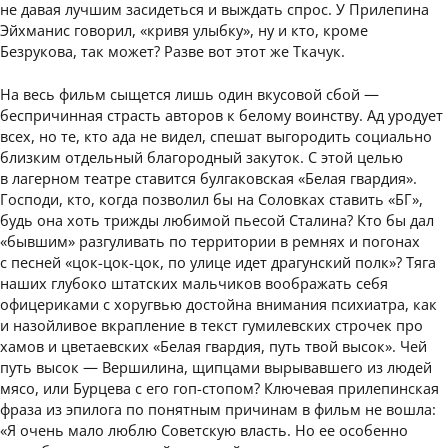
не давая лучшим засидеться и выждать спрос. У Прилепина
Эйхманис говорил, «кривя улыбку», ну и кто, кроме
Безрукова, так может? Разве вот этот же Ткачук.
На весь фильм сыщется лишь один вкусовой сбой —
беспричинная страсть авторов к белому воинству. Ад уродует
всех, но те, кто ада не видел, спешат выгородить социально
близким отдельный благородный закуток. С этой целью
в лагерном театре ставится булгаковская «Белая гвардия».
Господи, кто, когда позволил бы на Соловках ставить «БГ»,
будь она хоть трижды любимой пьесой Сталина? Кто бы дал
«бывшим» разгуливать по территории в ремнях и погонах
с песней «цок-цок-цок, по улице идет драгунский полк»? Тяга
наших глубоко штатских мальчиков воображать себя
офицериками с хоругвью достойна внимания психиатра, как
и назойливое вкрапление в текст гумилевских строчек про
хамов и цветаевских «Белая гвардия, путь твой высок». Чей
путь высок — Вершилина, щипцами вырывавшего из людей
мясо, или Бурцева с его гоп-стопом? Ключевая прилепинская
фраза из эпилога по понятным причинам в фильм не вошла:
«Я очень мало люблю Советскую власть. Но ее особенно