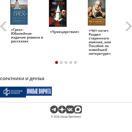
«Грех».
«Чёт-нечет.
«Т
«Чужецарствие»
Юбилейное
Раздел
Ис
.
издание романа в
старинного
ро
рассказах
имения, или
Пособие по
новейшей
литературе»
СОРАТНИКИ И ДРУЗЬЯ
© 2026 Захар Прилепин