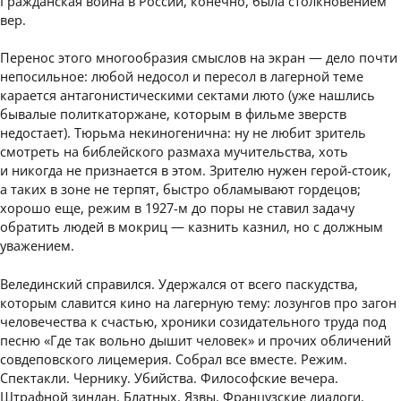
Гражданская война в России, конечно, была столкновением
вер.
Перенос этого многообразия смыслов на экран — дело почти
непосильное: любой недосол и пересол в лагерной теме
карается антагонистическими сектами люто (уже нашлись
бывалые политкаторжане, которым в фильме зверств
недостает). Тюрьма некиногенична: ну не любит зритель
смотреть на библейского размаха мучительства, хоть
и никогда не признается в этом. Зрителю нужен герой-стоик,
а таких в зоне не терпят, быстро обламывают гордецов;
хорошо еще, режим в 1927-м до поры не ставил задачу
обратить людей в мокриц — казнить казнил, но с должным
уважением.
Велединский справился. Удержался от всего паскудства,
которым славится кино на лагерную тему: лозунгов про загон
человечества к счастью, хроники созидательного труда под
песню «Где так вольно дышит человек» и прочих обличений
совдеповского лицемерия. Собрал все вместе. Режим.
Спектакли. Чернику. Убийства. Философские вечера.
Штрафной зиндан. Блатных. Язвы. Французские диалоги.