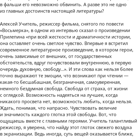
в фальши его невозможно обвинить. А разве это не одно
из главных достоинств настоящей литературы?
Алексей Учитель, режиссер фильма, снятого по повести
«Восьмерка», в одном из интервью сказал о произведении
Прилепина «при всей жесткости и драматичности истории,
она оставляет очень светлое чувство. Впервые я встретил
современное литературное произведение, в котором герои,
очень зависимые от внешних, от государственных
обстоятельств, вдруг почувствовали внутреннюю, в первую
очередь духовную, свободу…». И эти слова как нельзя более
точно выражают те эмоции, что возникают при чтении —
какая-то бесшабашная, безграничная, самоуверенная,
немного бездумная свобода. Свобода от страха, от жизни
с оглядкой. Возможность надеяться на лучшее, когда
никакого просвета нет, возможность любить, когда нельзя.
Ждать, понимая, что напрасно. Чувствовать величие
и значимость каждого глотка этой свободы. Вот, что
ощущаешь вместе с главными героями. Учитель талантливый
режиссер, я уверена, что найду этот глоток свежего воздуха
в экранизации. Ведь иногда, суть вещей оказывается ближе,