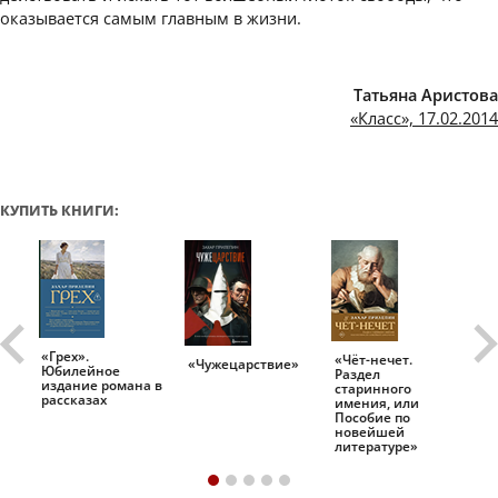
оказывается самым главным в жизни.
Татьяна Аристова
«Класс», 17.02.2014
КУПИТЬ КНИГИ:
«Грех».
«Чёт-нечет.
«Т
«Чужецарствие»
Юбилейное
Раздел
Ис
.
издание романа в
старинного
ро
рассказах
имения, или
Пособие по
новейшей
литературе»