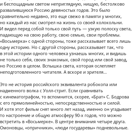
и беспощадным светом неприглядную, нищую, бестолково
развалившуюся Россию девяностых годов. Это было
сравнительно недавно, это еще свежо в памяти у многих,
но каждый из нас смотрел на жизнь со своей колокольни.
И видел перед собой только свой путь — узкую полоску света,
падающую на свою работу, свою семью, свои проблемы.
«Восьмерка» с одной стороны, тоже рассказывает всего лишь
одну историю. Но с другой стороны, рассказывает так, что
в этой истории одного человека узнаешь многих, и видишь
не только себя, своих знакомых, свой город или свой завод,
но Россию в целом. Вспышка света, которая ослепляет
неподготовленного читателя. А вскоре и зрителя…
Это не история российского эквивалента робокопа или
надменного волка с Уолл-стрит. Если сравнивать
с кинематографом, то вспомнится, скорее, «Брат» С. Бодрова
с его прямолинейностью, непосредственностью и силой.
И хотя этот фильм снят много лет назад, именно он угадывает
то настроение и общую атмосферу 90-х годов, что можно
встретить в «Восьмерке». В центре внимания четыре друга.
Омоновцы, «опричники», «люди государевы» подневольные.