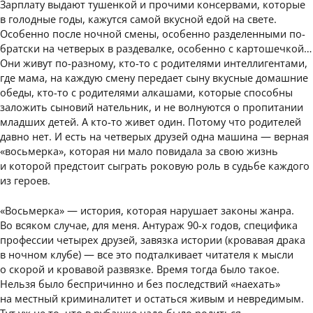
Зарплату выдают тушенкой и прочими консервами, которые
в голодные годы, кажутся самой вкусной едой на свете.
Особенно после ночной смены, особенно разделенными по-
братски на четверых в раздевалке, особенно с картошечкой…
Они живут по-разному, кто-то с родителями интеллигентами,
где мама, на каждую смену передает сыну вкусные домашние
обеды, кто-то с родителями алкашами, которые способны
заложить сыновий нательник, и не волнуются о пропитании
младших детей. А кто-то живет один. Потому что родителей
давно нет. И есть на четверых друзей одна машина — верная
«восьмерка», которая ни мало повидала за свою жизнь
и которой предстоит сыграть роковую роль в судьбе каждого
из героев.
«Восьмерка» — история, которая нарушает законы жанра.
Во всяком случае, для меня. Антураж 90-х годов, специфика
профессии четырех друзей, завязка истории (кровавая драка
в ночном клубе) — все это подталкивает читателя к мысли
о скорой и кровавой развязке. Время тогда было такое.
Нельзя было беспричинно и без последствий «наехать»
на местный криминалитет и остаться живым и невредимым.
Тут уж не то, что в рубашке надо было родиться,