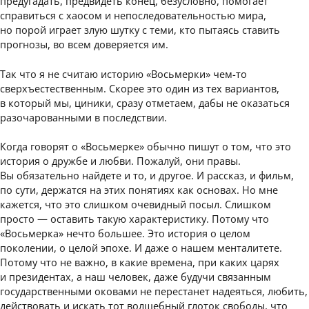
предугадать, предвидеть конец, безусловно, помогает
справиться с хаосом и непоследовательностью мира,
но порой играет злую шутку с теми, кто пытаясь ставить
прогнозы, во всем доверяется им.
Так что я не считаю историю «Восьмерки» чем-то
сверхъестественным. Скорее это один из тех вариантов,
в который мы, циники, сразу отметаем, дабы не оказаться
разочарованными в последствии.
Когда говорят о «Восьмерке» обычно пишут о том, что это
история о дружбе и любви. Пожалуй, они правы.
Вы обязательно найдете и то, и другое. И рассказ, и фильм,
по сути, держатся на этих понятиях как основах. Но мне
кажется, что это слишком очевидный посыл. Слишком
просто — оставить такую характеристику. Потому что
«Восьмерка» нечто большее. Это история о целом
поколении, о целой эпохе. И даже о нашем менталитете.
Потому что не важно, в какие времена, при каких царях
и президентах, а наш человек, даже будучи связанным
государственными оковами не перестанет надеяться, любить,
действовать и искать тот волшебный глоток свободы, что