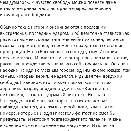
чем думалось. И чувство свободы можно познать даже
в такой нетривиальной истории четырех омоновцев
и группировки бандитов.
Обычно такие истории оканчиваются с последним
выстрелом. С последним ударом. В общем точка ставится как
раз в тот момент, когда читатель выбит из колеи, пытается
осознать прочитанное, и временно находится в состоянии
прострации. Но в «Восьмерке» все по-другому. История
не закончилась. И вместо точки автор поставил многоточие,
рассказав прежде как развивались события дальше. Оставив
нас один на один с главным героем, одним из омоновцев, тем
самым, который верил, и надеялся, и дышал тем воздухом
свободы. Наверное, итог может показаться слишком
хорошим, неправдоподобно удачным. «В жизни так
не бывает», — скажет упрямый читатель. Не знаю.
Я не умудренный опытом старец, но несколько раз
наблюдала за тем, что жизнь порой выкидывает такие
номера, которые ни один писатель фантаст не смог бы
предугадать. И история подтверждает это явление. Жизнь
в конечном счете сложнее чем мы думаем. И попытка