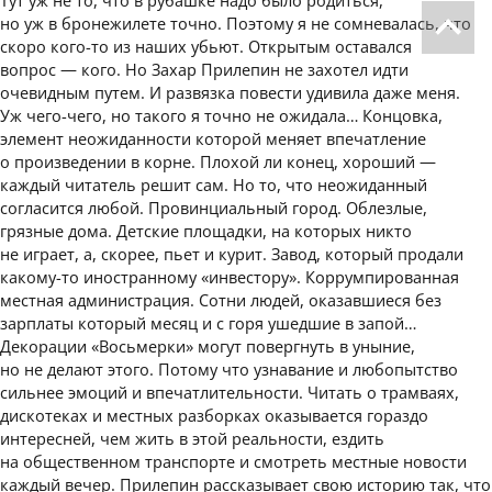
но уж в бронежилете точно. Поэтому я не сомневалась, что
скоро кого-то из наших убьют. Открытым оставался
вопрос — кого. Но Захар Прилепин не захотел идти
очевидным путем. И развязка повести удивила даже меня.
Уж чего-чего, но такого я точно не ожидала… Концовка,
элемент неожиданности которой меняет впечатление
о произведении в корне. Плохой ли конец, хороший —
каждый читатель решит сам. Но то, что неожиданный
согласится любой. Провинциальный город. Облезлые,
грязные дома. Детские площадки, на которых никто
не играет, а, скорее, пьет и курит. Завод, который продали
какому-то иностранному «инвестору». Коррумпированная
местная администрация. Сотни людей, оказавшиеся без
зарплаты который месяц и с горя ушедшие в запой…
Декорации «Восьмерки» могут повергнуть в уныние,
но не делают этого. Потому что узнавание и любопытство
сильнее эмоций и впечатлительности. Читать о трамваях,
дискотеках и местных разборках оказывается гораздо
интересней, чем жить в этой реальности, ездить
на общественном транспорте и смотреть местные новости
каждый вечер. Прилепин рассказывает свою историю так, что