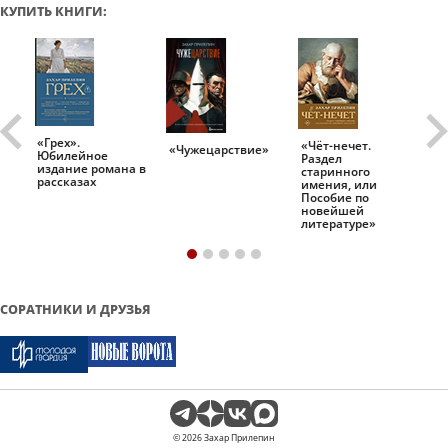
КУПИТЬ КНИГИ:
«Грех».
«Чёт-нечет.
«Т
«Чужецарствие»
Юбилейное
Раздел
Ис
.
издание романа в
старинного
ро
рассказах
имения, или
Пособие по
новейшей
литературе»
СОРАТНИКИ И ДРУЗЬЯ
© 2026 Захар Прилепин