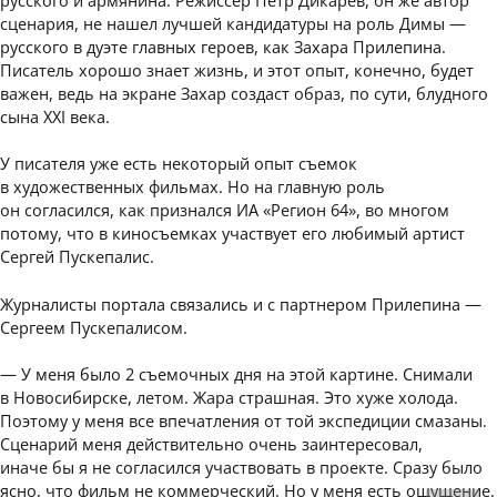
сценария, не нашел лучшей кандидатуры на роль Димы —
русского в дуэте главных героев, как Захара Прилепина.
Писатель хорошо знает жизнь, и этот опыт, конечно, будет
важен, ведь на экране Захар создаст образ, по сути, блудного
сына XXI века.
У писателя уже есть некоторый опыт съемок
в художественных фильмах. Но на главную роль
он согласился, как признался ИА «Регион 64», во многом
потому, что в киносъемках участвует его любимый артист
Сергей Пускепалис.
Журналисты портала связались и с партнером Прилепина —
Сергеем Пускепалисом.
— У меня было 2 съемочных дня на этой картине. Снимали
в Новосибирске, летом. Жара страшная. Это хуже холода.
Поэтому у меня все впечатления от той экспедиции смазаны.
Сценарий меня действительно очень заинтересовал,
иначе бы я не согласился участвовать в проекте. Сразу было
ясно, что фильм не коммерческий. Но у меня есть ощущение,