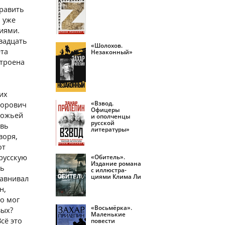
править
о уже
иями.
вадцать
«Шолохов.
ёта
Незаконный»
строена
их
«Взвод.
лорович
Офицеры
Божьей
и ополченцы
русской
овь
литературы»
воря,
от
русскую
«Обитель».
Издание романа
ль
с иллюстра­
циями Клима Ли
равнивал
н,
о мог
«Восьмёрка».
вых?
Маленькие
сё это
повести