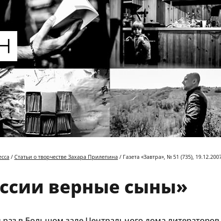
есса
/
Статьи о творчестве Захара Прилепина
/ Газета «Завтра», № 51 (735), 19.12.200
ссии верные сыны»
 раз в Большом зале Центрального дома литераторов