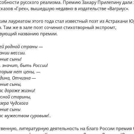
собности русского реализма. Премию Захару Прилепину дали 
сказов «Грех», вышедшую недавно в издательстве «Вагриус».
им лауреатом этого года стал известный поэт из Астрахани 
 Там же в зале поэт сочинил стихотворный экспромт,
твующий названию премии.
оей родной страны —
ании мессии.
рные сыны!
, значит, быть России!
оторым нет цены, —
одина, Отчизна —
рные сыны,
ас дороже жизни!
исной старины,
озера Чудского
рные сыны
с мужеством суровым!..
венную, литературную деятельность на благо России премия