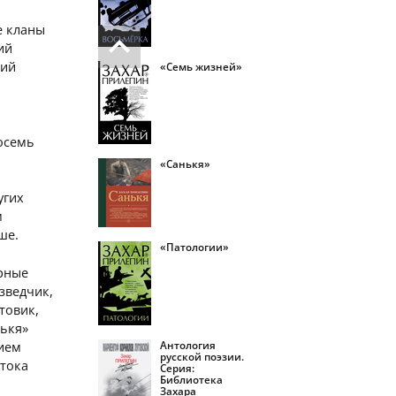
е кланы
ий
кий
«Семь жизней»
осемь
«Санькя»
угих
м
ше.
«Патологии»
ерные
зведчик,
товик,
нькя»
ием
Антология
русской поэзии.
отока
Серия:
Библиотека
Захара