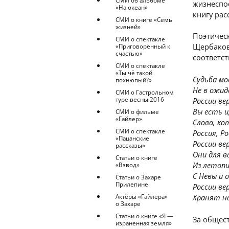
СМИ об альбоме
жизнеспо
«На океан»
книгу рас
СМИ о книге «Семь
жизней»
Поэтическ
СМИ о спектакле
Щербаков.
«Приговорённый к
счастью»
соответс
СМИ о спектакле
«Ты чё такой
Судьба м
похнюпый?»
Не в ожид
СМИ о Гастрольном
туре весны 2016
России ве
Вы есть и
СМИ о фильме
«Гайлер»
Слова, к
СМИ о спектакле
Россия, Р
«Пацанские
России ве
рассказы»
Они для в
Статьи о книге
Из летоп
«Взвод»
С Невы и 
Статьи о Захаре
Прилепине
России ве
Хранят на
Актёры «Гайлера»
о Захаре
Статьи о книге «Я —
За общест
израненная земля»