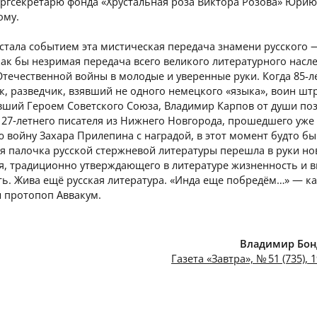
оргсекретарю фонда «Хрустальная роза Виктора Розова» Юрию
ому.
стала событием эта мистическая передача знамени русского 
ак бы незримая передача всего великого литературного насл
течественной войны в молодые и уверенные руки. Когда 85-л
, разведчик, взявший не одного немецкого «языка», воин ш
авший Героем Советского Союза, Владимир Карпов от души по
 27‑летнего писателя из Нижнего Новгорода, прошедшего уже
 войну Захара Прилепина с наградой, в этот момент будто бы
я палочка русской стержневой литературы перешла в руки но
я, традиционно утверждающего в литературе жизненность и 
ь. Жива ещё русская литература. «Инда еще побредём…» — к
л протопоп Аввакум.
Владимир Бон
Газета «Завтра», № 51 (735), 