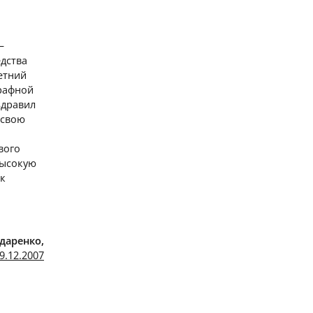
—
едства
етний
трафной
здравил
 свою
вого
высокую
ак
даренко,
19.12.2007