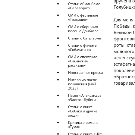
вручена 
Статьи об альбоме
Голубицк
«Переворот»
СМИ о фестивале
Для меня 
«Традиция»
Победы, к
СМИ о сборниках
песен о Донбассе
Великой О
Статьи о батальоне
фронтовик
роты, ст
Статьи о фильме
«Собачатина»
молодого
СМИ о спектакле
чеченскую
«Пацанские
эстафетна
рассказы»
поколени
Иностранная пресса
образност
Интервью после
говарива
покушения (май
2023)
Памяти Александра
«Злого» Шубина
Статьи о книге
«Собаки и другие
люди»
Критика о романе
«Тума»
Статьи о книге «Чёт-