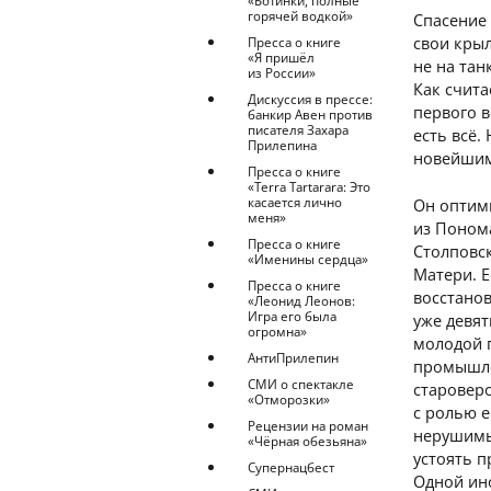
«Ботинки, полные
горячей водкой»
Спасение
свои крыл
Пресса о книге
«Я пришёл
не на тан
из России»
Как счит
Дискуссия в прессе:
первого в
банкир Авен против
писателя Захара
есть всё.
Прилепина
новейшим
Пресса о книге
«Terra Tartarara: Это
касается лично
Он оптими
меня»
из Понома
Пресса о книге
Столповск
«Именины сердца»
Матери. Е
Пресса о книге
восстанов
«Леонид Леонов:
Игра его была
уже девят
огромна»
молодой 
АнтиПрилепин
промышле
СМИ о спектакле
старовер
«Отморозки»
с ролью е
Рецензии на роман
нерушимы
«Чёрная обезьяна»
устоять 
Супернацбест
Одной ин