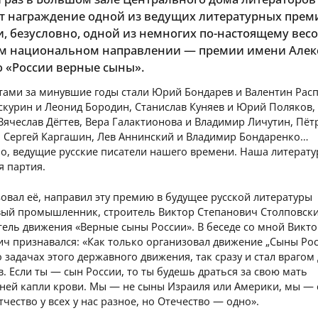
т награждение одной из ведущих литературных прем
 и, безусловно, одной из немногих по-настоящему вес
ом национальном направлении — премии имени Алек
о «России верные сыны».
тами за минувшие годы стали Юрий Бондарев и Валентин Расп
скурин и Леонид Бородин, Станислав Куняев и Юрий Поляков
Вячеслав Дёгтев, Вера Галактионова и Владимир Личутин, Пёт
и Сергей Каргашин, Лев Аннинский и Владимир Бондаренко…
о, ведущие русские писатели нашего времени. Наша литерату
я партия.
овал её, направил эту премию в будущее русской литературы
вый промышленник, строитель Виктор Степанович Столповски
ель движения «Верные сыны России». В беседе со мной Викт
ч признавался: «Как только организовал движение „Сыны Рос
о задачах этого державного движения, так сразу и стал врагом
. Если ты — сын России, то ты будешь драться за свою мать
дней капли крови. Мы — не сыны Израиля или Америки, мы —
тчество у всех у нас разное, но Отечество — одно».