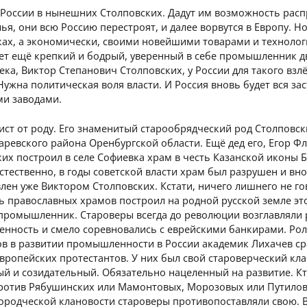
 России в нынешних Столповских. Дадут им возможность рас
ья, они всю Россию перестроят, и далее ворвутся в Европу. Н
ках, а экономически, своими новейшими товарами и технолог
ает ещё крепкий и бодрый, уверенный в себе промышленник д
ека, Виктор Степанович Столповских, у России для такого взл
 Нужна политическая воля власти. И Россия вновь будет вся за
и заводами.
ст от роду. Его знаменитый старообрядческий род Столповск
ревского района Оренбургской области. Ещё дед его, Егор Ф
их построил в селе Софиевка храм в честь Казанской иконы 
стественно, в годы советской власти храм был разрушен и вн
лен уже Виктором Столповских. Кстати, ничего лишнего не го
ь православных храмов построил на родной русской земле эт
промышленник. Староверы всегда до революции возглавляли 
нность и смело соревновались с еврейскими банкирами. Ро
ов в развитии промышленности в России академик Лихачев с
вропейских протестантов. У них был свой староверческий кла
й и созидательный. Обязательно нацеленный на развитие. Кт
против Рябушинских или Мамонтовых, Морозовых или Путило
ородческой клановости староверы противопоставляли свою. В