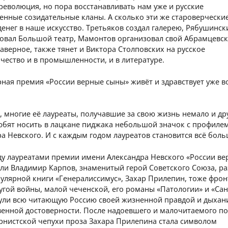
революция, но пора восстанавливать нам уже и русские
нные созидательные кланы. А сколько эти же староверчески
енег в наше искусство. Третьяков создал галерею, Рябушинск
овал Большой театр, Мамонтов организовал свой Абрамцевс
аверное, также тянет и Виктора Столповских на русское
ество и в промышленности, и в литературе.
ная премия «России верные сыны» живёт и здравствует уже в
, многие её лауреаты, получавшие за свою жизнь немало и др
любят носить в лацкане пиджака небольшой значок с профиле
а Невского. И с каждым годом лауреатов становится всё боль
ду лауреатами премии имени Александра Невского «России в
ли Владимир Карпов, знаменитый герой Советского Союза, ра
улярной книги «Генералиссимус», Захар Прилепин, тоже фрон
угой войны, малой чеченской, его романы «Патологии» и «Са
ули всю читающую Россию своей жизненной правдой и дыхан
венной достоверности. После надоевшего и малочитаемого п
рнистской чепухи проза Захара Прилепина стала символом