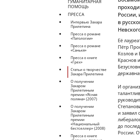
ГУМАНИТАРНАЯ
проходи
ПОМОЩЬ
России,
ПРЕССА
в русск
Интервью Захара
Прилепина
Невског
Пресса о романе
«Патологии»
Её лауреа
Пресса о романе
Пётр Про
«Санькя»
Козлов и 
Пресса о книге
Краснов 
«Грех»
Безусловн
Статьи о творчестве
державна
Захара Прилепина
О получении
Захаром
И организ
Прилепиным
талантли
премии «Ясная
поляна» (2007)
руководит
Степанови
О получении
Захаром
и заявил 
Прилепиным
либералов
премии
«Национальный
до после
бестселлер» (2008)
России. О
Пресса о книге