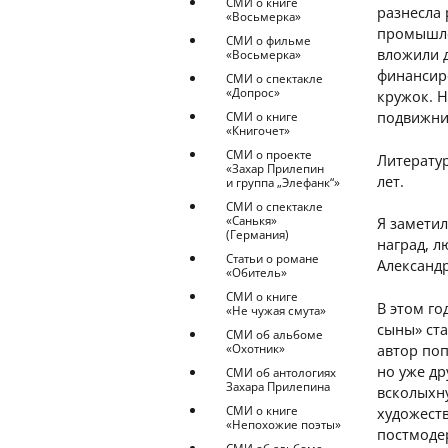
СМИ о книге
разнесла 
«Восьмерка»
промышле
СМИ о фильме
вложили д
«Восьмерка»
финансир
СМИ о спектакле
«Допрос»
кружок. Н
подвижнич
СМИ о книге
«Книгочет»
СМИ о проекте
Литератур
«Захар Прилепин
лет.
и группа „Элефанк“»
СМИ о спектакле
«Санькя»
Я заметил
(Германия)
наград, 
Статьи о романе
Александр
«Обитель»
СМИ о книге
В этом го
«Не чужая смута»
сыны» ста
СМИ об альбоме
автор поп
«Охотник»
но уже др
СМИ об антологиях
Захара Прилепина
всколыхн
СМИ о книге
художест
«Непохожие поэты»
постмоде