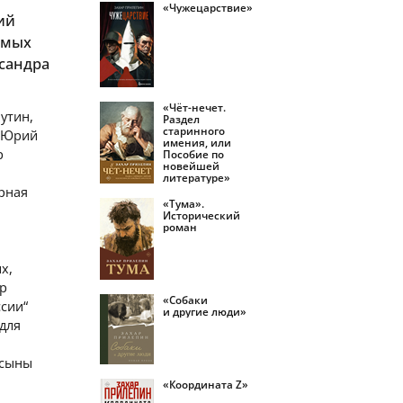
«Чужецарствие»
ий
омых
сандра
«Чёт-нечет.
утин,
Раздел
старинного
, Юрий
имения, или
р
Пособие по
новейшей
литературе»
рная
«Тума».
Исторический
роман
х,
ор
«Собаки
сии“
и другие люди»
 для
 сыны
«Координата Z»