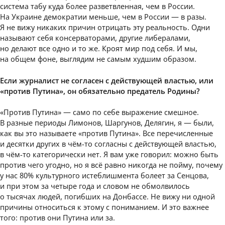
система табу куда более разветвленная, чем в России.
На Украине демократии меньше, чем в России — в разы.
Я не вижу никаких причин отрицать эту реальность. Одни
называют себя консерваторами, другие либералами,
но делают все одно и то же. Кроят мир под себя. И мы,
на общем фоне, выглядим не самым худшим образом.
Если журналист не согласен с действующей властью, или
«против Путина», он обязательно предатель Родины?
«Против Путина» — само по себе выражение смешное.
В разные периоды Лимонов, Шаргунов, Делягин, я — были,
как вы это называете «против Путина». Все перечисленные
и десятки других в чём-то согласны с действующей властью,
в чём-то категорически нет. Я вам уже говорил: можно быть
против чего угодно, но я всё равно никогда не пойму, почему
у нас 80% культурного истеблишмента болеет за Сенцова,
и при этом за четыре года и словом не обмолвилось
о тысячах людей, погибших на Донбассе. Не вижу ни одной
причины относиться к этому с пониманием. И это важнее
того: против они Путина или за.