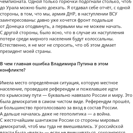
чемпионата. Одной только горючки подогнали столько, чтоб
до Урала можно было доехать. Я отдавал себе отчёт, с одной
стороны, в том, что мы, армия ДНР, в наступлении ВСУ
заинтересованы: давно уже хочется фронт подальше
от Донецка отодвинуть, а первыми мы не можем начать.
С другой стороны, было ясно, что в случае их наступления
потери среди мирного населения будут колоссальны.
Естественно, я не мог не спросить, что об этом думает
президент моей страны.
В чем главная ошибка Владимира Путина в этом
конфликте?
Имела место определённая ситуация, которую местное
население, проведшее референдум и пожелавшее идти
по крымскому пути — буквально навязало России и миру. Это
была демократия в самом чистом виде. Референдум прошёл,
и большинство проголосовало за вход в состав России.
А дальше началась даже не геополитика — а война.
С жесточайшим шантажом России со стороны мировых
демократий, чтоб мы туда не вмешивались. У российской
власти была «вилка» — если не вмешиваться, сохраняются