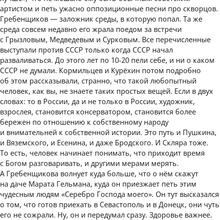
артистом и петь ужасно оппозиционные песни про скворцов.
Гребенщиков — заложник среды, в которую попал. Та же
среда совсем недавно его жрала поедом за встречи
с Грызловым, Медведевым и Сурковым. Все перечисленные
выступали против СССР только когда СССР начал
разваливаться. До этого лет по 10-20 пели себе, и ни о каком
СССР не думали. Кормильцев и Курёхин потом подробно
об этом рассказывали, странно, что такой любопытный
человек, как вы, не знаете таких простых вещей. Если в двух
словах: то в России, да и не только в России, художник,
взрослея, становится консерватором, становится более
бережен по отношению к собственному народу
и внимательней к собственной истории. Это путь и Пушкина,
и Вяземского, и Есенина, и даже Бродского. И Скляра тоже.
То есть, человек начинает понимать, что приходит время
с Богом разговаривать, и другими мерами мерять.
А Гребенщикова волнует куда больше, что о нём скажут
на даче Марата Гельмана, куда он приезжает петь этим
чудесным людям «Серебро Господа моего». Он тут высказался
о том, что готов приехать в Севастополь и в Донецк, они чуть
его не сожрали. Ну, он и передумал сразу. Здоровье важнее.