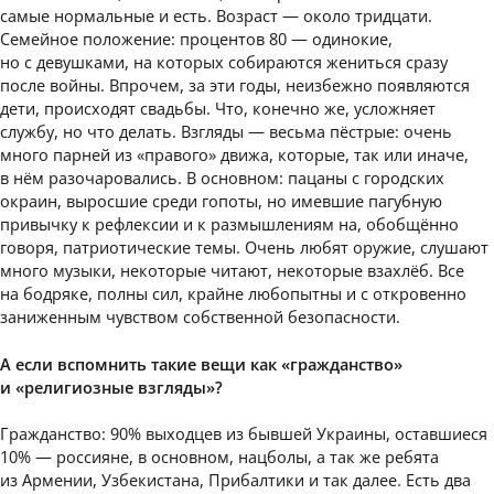
самые нормальные и есть. Возраст — около тридцати.
Семейное положение: процентов 80 — одинокие,
но с девушками, на которых собираются жениться сразу
после войны. Впрочем, за эти годы, неизбежно появляются
дети, происходят свадьбы. Что, конечно же, усложняет
службу, но что делать. Взгляды — весьма пёстрые: очень
много парней из «правого» движа, которые, так или иначе,
в нём разочаровались. В основном: пацаны с городских
окраин, выросшие среди гопоты, но имевшие пагубную
привычку к рефлексии и к размышлениям на, обобщённо
говоря, патриотические темы. Очень любят оружие, слушают
много музыки, некоторые читают, некоторые взахлёб. Все
на бодряке, полны сил, крайне любопытны и с откровенно
заниженным чувством собственной безопасности.
А если вспомнить такие вещи как «гражданство»
и «религиозные взгляды»?
Гражданство: 90% выходцев из бывшей Украины, оставшиеся
10% — россияне, в основном, нацболы, а так же ребята
из Армении, Узбекистана, Прибалтики и так далее. Есть два