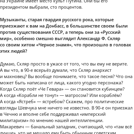
на Украине имеет место культ Путина. Они бы его
президентом выбрали, сто процентов.
Музыканты, старая гвардия русского рока, которые
приезжают к вам на Донбасс, в большинстве своем были
против существования СССР, а теперь они за «Русский
мир», особенно смешно выглядит Александр Ф. Скляр
со своим хитом «Черное знамя», что произошло в головах
этих людей?
Думаю, Скляр просто в ужасе от того, что вы ему не верите.
А вы что, в 90-е всерьёз думали, что Скляр анархист
и махновец? Вы вообще понимаете, что такое песня? Что она
может быть написана от лица, какого угодно персонажа?
Когда Скляр поёт «Че Гевара» — он становится кубинцем?
А когда «Корабли не тонут» — матросом? Или кораблём?
А когда «Ястреб» — ястребом? Скажем, про политические
взгляды Шевчука мне ничего не известно. В 90-е он приезжал
в Чечню и вполне себе поддерживал «имперский
милитаризм» по мнению нашей интеллигенции.
Макаревич — банальный западник, считающий, что «там всё
лучше», что не мешало ему быть обычным советским