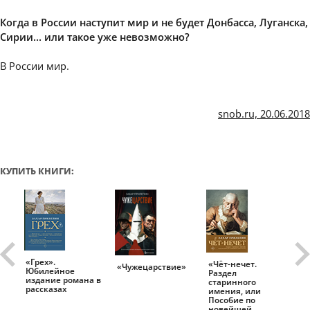
Когда в России наступит мир и не будет Донбасса, Луганска,
Сирии… или такое уже невозможно?
В России мир.
snob.ru, 20.06.2018
КУПИТЬ КНИГИ:
«Грех».
«Чёт-нечет.
«Т
«Чужецарствие»
Юбилейное
Раздел
Ис
.
издание романа в
старинного
ро
рассказах
имения, или
Пособие по
новейшей