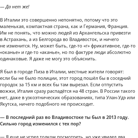
— Да нет же!
В Италии это совершенно непонятно, потому что это
маленькая, компактная страна, как и Германия, Франция.
Им не понять, что можно людей из Архангельска привезти
в Астрахань, а из Белгорода во Владивосток, и ничего
не изменится. Ну, может быть, где-то «г» фрикативное, где-то
«оканье» и где-то «аканье», но по фактуре люди абсолютно
одинаковые. Я даже не могу это объяснить.
Я был в городе Пиза в Италии, местные жители говорят:
если бы не было полиции, этот город пошёл бы в соседний
городок за 15 км и всех бы там вырезал. Если отпустить
вожжи, Италия сразу распадётся на 48 стран. В России такого
нет, даже в узкоэтнических образованиях, типа Улан-Удэ или
Якутска, ничего подобного не происходит.
— В последний раз во Владивостоке ты был в 2013 году.
Сильно город изменился с тех пор?
— Я еще не успел толком посмотреть, но уже увидел два