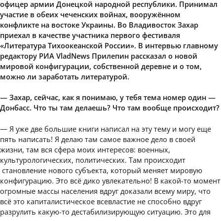
офицер армии Донецкой народной республики. Принимал
участие в обеих чеченских войнах, вооружённом
конфликте на востоке Украины. Во Владивосток Захар
приехал в качестве участника первого фестиваля
«Литература Тихоокеанской России». В интервью главному
редактору РИА VladNews Прилепин рассказал о новой
мировой конфигурации, собственной деревне и о том,
можно ли заработать литературой.
— Захар, сейчас, как я понимаю, у тебя тема номер один —
Донбасс. Что ты там делаешь? Что там вообще происходит?
— Я уже две большие книги написал на эту тему и могу еще
пять написать! Я делаю там самое важное дело в своей
жизни, там вся сфера моих интересов: военных,
культурологических, политических. Там происходит
становление нового субъекта, который меняет мировую
конфигурацию. Это всё дико увлекательно! В какой-то момент
огромные массы населения вдруг доказали всему миру, что
всё это капиталистическое всевластие не способно вдруг
разрулить какую-то дестабилизирующую ситуацию. Это для