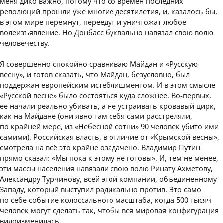
меня дико важно, потому что со времен последних
революций прошли уже многие десятилетия, и, казалось бы,
в этом мире перемнут, переедут и уничтожат любое
волеизъявление. Но Донбасс буквально навязал свою волю
человечеству.
Я совершенно спокойно сравниваю Майдан и «Русскую
весну», и готов сказать, что Майдан, безусловно, был
поддержан европейским истеблишментом. И в этом смысле
«Русской весне» было состояться куда сложнее. Во-первых,
ее начали реально убивать, а не устраивать кровавый цирк,
как на Майдане (они явно там себя сами расстреляли,
по крайней мере, из «Небесной сотни» 90 человек убито ими
самими). Российская власть, в отличие от «Крымской весны»,
смотрела на всё это крайне озадачено. Владимир Путин
прямо сказал: «Мы пока к этому не готовы». И, тем не менее,
эти массы населения навязали свою волю Ринату Ахметову,
Александру Турчинову, всей этой компании, объединенному
Западу, который выступил радикально против. Это само
по себе событие колоссального масштаба, когда 500 тысяч
человек могут сделать так, чтобы вся мировая конфигурация
видоизменилась.