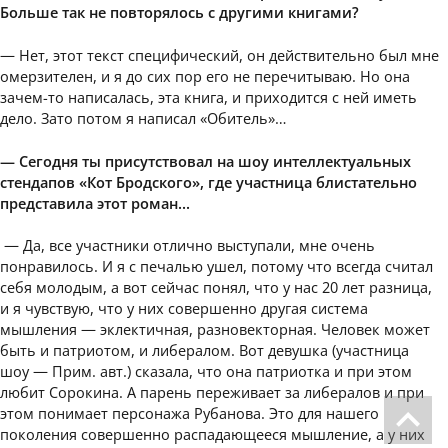
Больше так не повторялось с другими книгами?
— Нет, этот текст специфический, он действительно был мне
омерзителен, и я до сих пор его не перечитываю. Но она
зачем-то написалась, эта книга, и приходится с ней иметь
дело. Зато потом я написал «Обитель»…
— Сегодня ты присутствовал на шоу интеллектуальных
стендапов «Кот Бродского», где участница блистательно
представила этот роман…
— Да, все участники отлично выступали, мне очень
понравилось. И я с печалью ушел, потому что всегда считал
себя молодым, а вот сейчас понял, что у нас 20 лет разница,
и я чувствую, что у них совершенно другая система
мышления — эклектичная, разновекторная. Человек может
быть и патриотом, и либералом. Вот девушка (участница
шоу — Прим. авт.) сказала, что она патриотка и при этом
любит Сорокина. А парень переживает за либералов и при
этом понимает персонажа Рубанова. Это для нашего
поколения совершенно распадающееся мышление, а у них