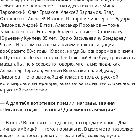
любопытное поколение — пятидесятилетних: Миша
Тарковский, Олег Ермаков, Алексей Варламов, Влад
Отрошенко, Алексей Иванов. И старшие мастера — Эдуард
Лимонов, Андрей Битов, Александр Проханов — тоже
замечательные. Есть еще более старшие — Станиславу
Юрьевичу Куняеву 85 лет, Юрию Васильевичу Бондареву
95 лет! И в этом смысле мы живем в такой ситуации:
вообразите 80-е годы 19 века, когда бы одновременно жили
и Пушкин, и Лермонтов, и Лев Толстой! Я не буду сравнивать
масштабы, но я серьезно говорю, что такие люди, как
Александр Терехов, Евгений Водолазкин или Эдуард
Лимонов — это высочайший класс не только русской,
но и мировой литературы, золотой запас нашей словесности
и русской философии.
— А для тебя вот эти все премии, награды, звания
«Писатель года» — важны?
Для личных амбиций?
— Важны! Во-первых, это деньги, это продажи книг… Для
личных амбиций — тоже нормально. В целом это позволяет
какие-то вопросы решать — если тебе, скажем, нужно