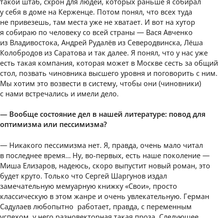
такой штаб, схрон для людей, которых раньше я собирал
у себя в доме на Керженце. Потом понял, что всех туда
не привезешь, там места уже не хватает. И вот на хутор
я собираю по человеку со всей страны — Вася Авченко
из Владивостока, Андрей Рудалёв из Северодвинска, Лёша
Колобродов из Саратова и так далее. Я понял, что у нас уже
есть такая компания, которая может в Москве сесть за общий
стол, позвать чиновника высшего уровня и поговорить с ним.
Мы хотим это возвести в систему, чтобы они (чиновники)
с нами встречались и имели дело.
— Вообще состояние дел в нашей литературе: повод для
оптимизма или пессимизма?
— Никакого пессимизма нет. Я, правда, очень мало читал
в последнее время… Ну, во-первых, есть наше поколение —
Миша Елизаров, надеюсь, скоро выпустит новый роман, это
будет круто. Только что Сергей Шаргунов издал
замечательную мемуарную книжку «Свои», просто
классическую в этом жанре и очень увлекательную. Герман
Садулаев любопытно работает, правда, с переменным
успехом, у него разновекторная такая проза. Следующее