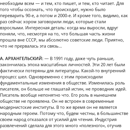
необходим всем — и тем, кто пишет, и тем, кто читает. Для
того чтобы осознать, что происходит, нужно было
переварить 90-е, а потом и 2000-е. И кроме того, видимо, как
раз сейчас хором заговорили люди, которые стали
взрослыми. Интересная деталь: когда мы выросли, вдруг
поняли, что, несмотря на то, что большая часть жизни
прошла вне СССР, мы абсолютно советские люди. Приятно,
что не прервалась эта связь…
А. АРХАНГЕЛЬСКИЙ:
— В 1991 году, даже чуть раньше,
закончилась эпоха масштабных личностей. Эти 20 лет были
фактически потеряны для литературы. Какой-то внутренний
процесс шел. Одновременно с этим происходили
фундаментальные изменения в обществе. Изменилась роль
писателя, он больше не глашатай истин, не проводник идей.
Писатель вообще непонятно что. Его роль в нынешнем
обществе не проявлена. Он не встроен в современные
модернистские институты. В то же время он не является
народным героем. Потому что, будем честны, в большинстве
своем народ отказался от усилий для чтения. Индустрия
развлечений сделала для этого много «полезного», отучив