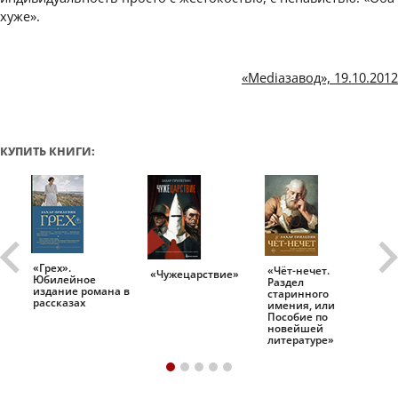
хуже».
«Mediазавод», 19.10.2012
КУПИТЬ КНИГИ:
«Грех».
«Чёт-нечет.
«Т
«Чужецарствие»
Юбилейное
Раздел
Ис
.
издание романа в
старинного
ро
рассказах
имения, или
Пособие по
новейшей
литературе»