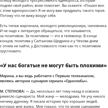
опишу молодого прогрессивного единоросса, который
поднял свой район, всем помогает. Вы скажете: «Пошел вон
с этим единороссом!» Я не могу вам придумать такого героя.
Потому что не вижу вокруг себя.
Есть типаж маргинала, молодого революционера, чиновника.
И не надо к литературе обращаться, что называется,
за позитивом. За позитивом — это в телевизор. В конце
концов, позитива у Салтыкова-Щедрина и у Чехова днем
с огнем не найти, у Достоевского тоже как-то с позитивом
грустновато.
«У нас богатые не могут быть плохими»
Марина, а вы ведь работаете с Первым телеканалом,
являясь автором сценария сериала «Однолюбы».
М. СТЕПНОВА:
— Да, несколько лет тому назад я освоила
ремесло сценариста. Мой жанр — мелодрама. Не учу никого
ничему дурному. Я писала историю про хороших людей,
которых мне жалко. Мне горько, что по моим сценариям