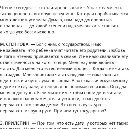
Чтение сегодня — это элитарное занятие. У нас с вами есть
такая ценность, которую не купишь. Которая нарабатывается
многолетним усилием. Думаю, нам надо договориться
о границах — до какой степени надо человека заставлять,
а когда уже бессмысленно.
М. СТЕПНОВА:
— Бог с ним, с государством. Надо
не забывать, что ребенка учат читать его родители. Любовь
и тяга к чтению прививается в семье. И не надо сваливать эту
ответственность на кого-то еще. Меня научили любить
читать. Для меня это естественный процесс. Когда я не читаю,
я страдаю. Мне запретили читать неделю — наказали так
в детстве, и я чуть с ума не сошла! А вот классическую музыку
в доме не слушали, и теперь я не понимаю ее языка. Она для
меня недоступна. Если мы хотим, чтобы наши дети читали
и попали в нашу замечательную касту, то мы должны
передавать это своим детям. Это и есть культура —
передавать из рук в руки. При чем тут государство?
З. ПРИЛЕПИН:
— При том, что есть дети, у которых нет таких
родителей. И что, значит, ребята, извините, живите, как