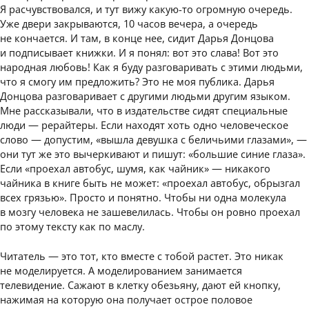
Я расчувствовался, и тут вижу какую-то огромную очередь.
Уже двери закрываются, 10 часов вечера, а очередь
не кончается. И там, в конце нее, сидит Дарья Донцова
и подписывает книжки. И я понял: вот это слава! Вот это
народная любовь! Как я буду разговаривать с этими людьми,
что я смогу им предложить? Это не моя публика. Дарья
Донцова разговаривает с другими людьми другим языком.
Мне рассказывали, что в издательстве сидят специальные
люди — рерайтеры. Если находят хоть одно человеческое
слово — допустим, «вышла девушка с беличьими глазами», —
они тут же это вычеркивают и пишут: «большие синие глаза».
Если «проехал автобус, шумя, как чайник» — никакого
чайника в книге быть не может: «проехал автобус, обрызгал
всех грязью». Просто и понятно. Чтобы ни одна молекула
в мозгу человека не зашевелилась. Чтобы он ровно проехал
по этому тексту как по маслу.
Читатель — это тот, кто вместе с тобой растет. Это никак
не моделируется. А моделированием занимается
телевидение. Сажают в клетку обезьяну, дают ей кнопку,
нажимая на которую она получает острое половое