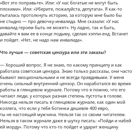
«Вот это поправьте». Или: «У нас богатые не могут быть
плохими». Или: «Уберите, пожалуйста, депутата». Я как-то
пыталась протолкнуть историю, за которую мне было бы
не стыдно — про девочку-инвалида. Мне сказали: «У нас
инвалид героем быть не может». Ну ладно, так и быть,
давайте я вам ее в конце подыму, сделаю хэппи-енд. Встанет
и пойдет. «Нет, не надо нам инвалида».
Что лучше — советская цензура или эти заказы?
— Хороший вопрос. Я не знаю, по какому принципу и как
работала советская цензура. Знаю только рассказы, они часто
бывают эмоциональными и не всегда правдивыми. У меня
очень сильный внутренний цензор. Он наработался во время
работы в глянцевом журнале. Потому что я помню, что его
читают люди, у которых разная степень пустоты в голове.
Никогда нельзя писать в глянцевом журнале, как один мой
коллега, что если у тебя ботинки дешевле 400 евро,
ты не настоящий мужчина. Нельзя так со своим читателем.
Нельзя в таком журнале даже в шутку писать: «Пойди и набей
ей морду». Потому что кто-то пойдет и ударит женщину