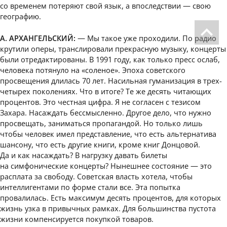
со временем потеряют свой язык, а впоследствии — свою
географию.
А. АРХАНГЕЛЬСКИЙ:
— Мы такое уже проходили. По радио
крутили оперы, транслировали прекрасную музыку, концерты
были отредактированы. В 1991 году, как только пресс ослаб,
человека потянуло на «соленое». Эпоха советского
просвещения длилась 70 лет. Насильная гуманизация в трех-
четырех поколениях. Что в итоге? Те же десять читающих
процентов. Это честная цифра. Я не согласен с тезисом
Захара. Насаждать бессмысленно. Другое дело, что нужно
просвещать, заниматься пропагандой. Но только лишь
чтобы человек имел представление, что есть альтернатива
шансону, что есть другие книги, кроме книг Донцовой.
Да и как насаждать? В нагрузку давать билеты
на симфонические концерты? Нынешнее состояние — это
расплата за свободу. Советская власть хотела, чтобы
интеллигентами по форме стали все. Эта попытка
провалилась. Есть максимум десять процентов, для которых
жизнь узка в привычных рамках. Для большинства пустота
жизни компенсируется покупкой товаров.