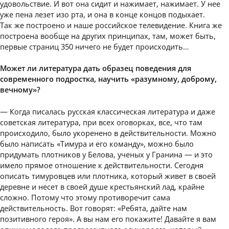
удовольствие. И вот она сидит и нажимает, нажимает. У нее
уже пена лезет изо рта, и она в конце концов подыхает.
Так же построено и наше российское телевидение. Книга же
построена вообще на других принципах, там, может быть,
первые страниц 350 ничего не будет происходить…
Может ли литература дать образец поведения для
современного подростка, научить «разумному, доброму,
вечному»?
— Когда писалась русская классическая литература и даже
советская литература, при всех оговорках, все, что там
происходило, было укоренено в действительности. Можно
было написать «Тимура и его команду», можно было
придумать плотников у Белова, ученых у Гранина — и это
имело прямое отношение к действительности. Сегодня
описать тимуровцев или плотника, который живет в своей
деревне и несет в своей душе крестьянский лад, крайне
сложно. Потому что этому противоречит сама
действительность. Вот говорят: «Ребята, дайте нам
позитивного героя». А вы нам его покажите! Давайте я вам