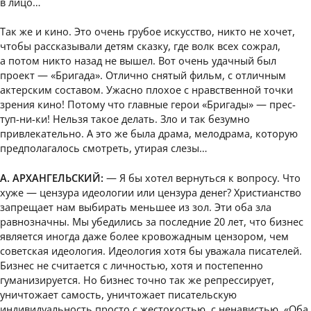
в лицо…
Так же и кино. Это очень грубое искусство, никто не хочет,
чтобы рассказывали детям сказку, где волк всех сожрал,
а потом никто назад не вышел. Вот очень удачный был
проект — «Бригада». Отлично снятый фильм, с отличным
актерским составом. Ужасно плохое с нравственной точки
зрения кино! Потому что главные герои «Бригады» — прес-
туп-ни-ки! Нельзя такое делать. Зло и так безумно
привлекательно. А это же была драма, мелодрама, которую
предполагалось смотреть, утирая слезы…
А. АРХАНГЕЛЬСКИЙ:
— Я бы хотел вернуться к вопросу. Что
хуже — цензура идеологии или цензура денег? Христианство
запрещает нам выбирать меньшее из зол. Эти оба зла
равнозначны. Мы убедились за последние 20 лет, что бизнес
является иногда даже более кровожадным цензором, чем
советская идеология. Идеология хотя бы уважала писателей.
Бизнес не считается с личностью, хотя и постепенно
гуманизируется. Но бизнес точно так же репрессирует,
уничтожает самость, уничтожает писательскую
индивидуальность просто с жестокостью, с ненавистью. «Оба