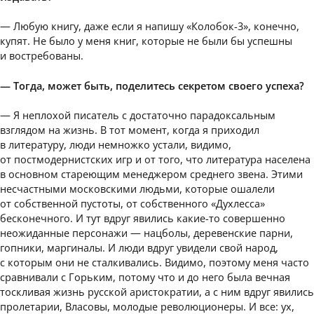
— Любую книгу, даже если я напишу «Колобок-3», конечно,
купят. Не было у меня книг, которые не были бы успешны
и востребованы.
— Тогда, может быть, поделитесь секретом своего успеха?
— Я неплохой писатель с достаточно парадоксальным
взглядом на жизнь. В тот момент, когда я приходил
в литературу, люди немножко устали, видимо,
от постмодернистских игр и от того, что литература населена
в основном стареющим менеджером среднего звена. Этими
несчастными московскими людьми, которые ошалели
от собственной пустоты, от собственного «Духлесса»
бесконечного. И тут вдруг явились какие-то совершенно
неожиданные персонажи — нацболы, деревенские парни,
гопники, маргиналы. И люди вдруг увидели свой народ,
с которым они не сталкивались. Видимо, поэтому меня часто
сравнивали с Горьким, потому что и до него была вечная
тоскливая жизнь русской аристократии, а с ним вдруг явились
пролетарии, Власовы, молодые революционеры. И все: ух,