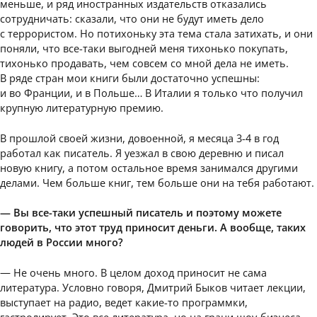
меньше, и ряд иностранных издательств отказались
сотрудничать: сказали, что они не будут иметь дело
с террористом. Но потихоньку эта тема стала затихать, и они
поняли, что все-таки выгодней меня тихонько покупать,
тихонько продавать, чем совсем со мной дела не иметь.
В ряде стран мои книги были достаточно успешны:
и во Франции, и в Польше… В Италии я только что получил
крупную литературную премию.
В прошлой своей жизни, довоенной, я месяца 3-4 в год
работал как писатель. Я уезжал в свою деревню и писал
новую книгу, а потом остальное время занимался другими
делами. Чем больше книг, тем больше они на тебя работают.
— Вы все-таки успешный писатель и поэтому можете
говорить, что этот труд приносит деньги. А вообще, таких
людей в России много?
— Не очень много. В целом доход приносит не сама
литература. Условно говоря, Дмитрий Быков читает лекции,
выступает на радио, ведет какие-то программки,
гастролирует. Это все литература, но на грани шоу-бизнеса.