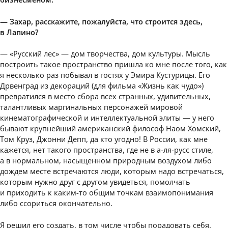
— Захар, расскажите, пожалуйста, что строится здесь,
в Лапино?
— «Русский лес» — дом творчества, дом культуры. Мысль
построить такое пространство пришла ко мне после того, как
я несколько раз побывал в гостях у Эмира Кустурицы. Его
Дрвенград из декораций (для фильма «Жизнь как чудо»)
превратился в место сбора всех странных, удивительных,
талантливых маргинальных персонажей мировой
кинематографической и интеллектуальной элиты — у него
бывают крупнейший американский философ Наом Хомский,
Том Круз, Джонни Депп, да кто угодно! В России, как мне
кажется, нет такого пространства, где не в а-ля-русс стиле,
а в нормальном, насыщенном природным воздухом либо
дождем месте встречаются люди, которым надо встречаться,
которым нужно друг с другом увидеться, помолчать
и приходить к каким-то общим точкам взаимопонимания
либо ссориться окончательно.
Я решил его создать, в том числе чтобы порадовать себя.