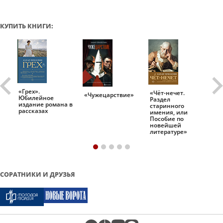
КУПИТЬ КНИГИ:
«Грех».
«Чёт-нечет.
«Т
«Чужецарствие»
Юбилейное
Раздел
Ис
.
издание романа в
старинного
ро
рассказах
имения, или
Пособие по
новейшей
литературе»
СОРАТНИКИ И ДРУЗЬЯ