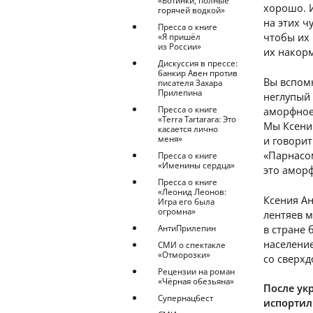
«Ботинки, полные
хорошо. И
горячей водкой»
на этих ч
Пресса о книге
чтобы их 
«Я пришёл
из России»
их накорм
Дискуссия в прессе:
банкир Авен против
Вы вспомн
писателя Захара
Прилепина
неглупый 
Пресса о книге
аморфное 
«Terra Tartarara: Это
Мы Ксени
касается лично
меня»
и говорит
«Парнасом
Пресса о книге
«Именины сердца»
это аморф
Пресса о книге
«Леонид Леонов:
Ксения Ан
Игра его была
огромна»
лентяев м
в стране 
АнтиПрилепин
население
СМИ о спектакле
«Отморозки»
со сверх
Рецензии на роман
«Чёрная обезьяна»
После ук
Супернацбест
испортил