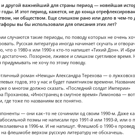
ас и другой важнейший для страны период — новейшая исто
 годы. И этот период, кажется, не до конца отрефлексирова
ством, ни обществом. Еще слишком рано или дело в чем-то
тафоры вы бы использовали для описания этих лет?
ии случаются такие периоды, по поводу которых не очень хо
овать. Русская литература иногда начинает скучать и отвора
ю, что о 1980‑х или 1990‑х кто-то напишет «Тихий Дон». И «Бр
 достаточно. Позорное, лживое и слишком суетливое время. 
 придумывать не хочу по этому поводу.
 отличный роман «Немцы» Александра Терехова — о лужковск
левых годов, это у нас и будет памятником времени. Названи
уже о многом должно сказать. «Последний солдат Империи»
ра Проханова, «Иностранец в смутное время» Лимонова — вот
, где тоже по названиям все понятно.
поненты — они как–то не сочинили од своим 1990‑м. Даже к
абосильной поэмы не написали про 1991‑й или 1993‑й, или о 
колаевича в 1996‑м. И не напишут. Флешмоб о 1990‑х провед
о на флешмобе верхом русскую литературу не обскачешь.