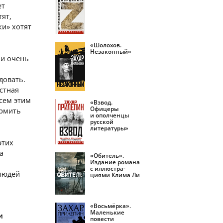
ет
тят,
ки» хотят
«Шолохов.
Незаконный»
 и очень
довать.
стная
всем этим
«Взвод.
Офицеры
ормить
и ополченцы
русской
литературы»
этих
а
«Обитель».
Издание романа
с иллюстра­
 людей
циями Клима Ли
«Восьмёрка».
Маленькие
и
повести