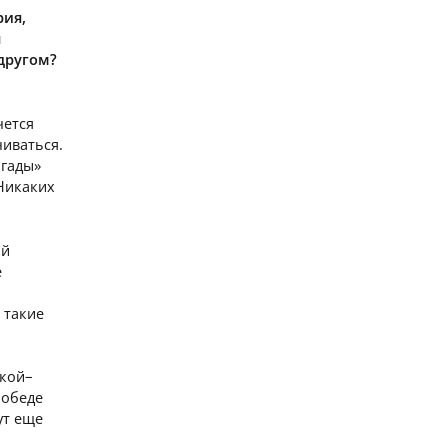
рия,
н
 другом?
чется
чиваться.
игады»
Никаких
ой
е
 такие
акой–
победе
ут еще