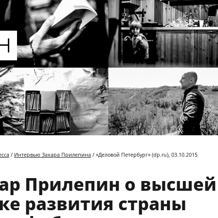
есса
/
Интервью Захара Прилепина
/ «Деловой Петербург» (dp.ru), 03.10.2015
ар Прилепин о высшей
ке развития страны