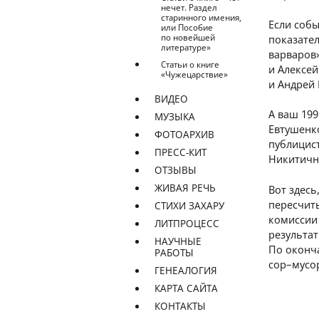
нечет. Раздел
старинного имения,
Если собы
или Пособие
по новейшей
показате
литературе»
варваров»
Статьи о книге
и Алексей
«Чужецарствие»
и Андрей 
ВИДЕО
А ваш 199
МУЗЫКА
Евтушенко
ФОТОАРХИВ
публицис
ПРЕСС-КИТ
Никитичн
ОТЗЫВЫ
ЖИВАЯ РЕЧЬ
Вот здесь
пересчиты
СТИХИ ЗАХАРУ
комиссии
ЛИТПРОЦЕСС
результат
НАУЧНЫЕ
По оконч
РАБОТЫ
сор–мусор
ГЕНЕАЛОГИЯ
КАРТА САЙТА
КОНТАКТЫ