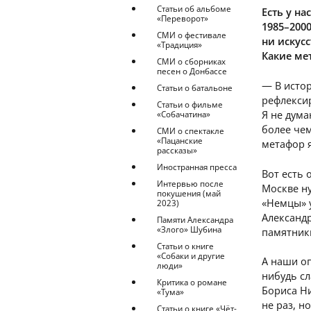
Статьи об альбоме
Есть у н
«Переворот»
1985–2000
СМИ о фестивале
ни искус
«Традиция»
Какие ме
СМИ о сборниках
песен о Донбассе
— В истор
Статьи о батальоне
рефлексир
Статьи о фильме
Я не дума
«Собачатина»
более чем
СМИ о спектакле
«Пацанские
метафор я
рассказы»
Иностранная пресса
Вот есть
Интервью после
Москве ну
покушения (май
«Немцы» 
2023)
Александ
Памяти Александра
«Злого» Шубина
памятники
Статьи о книге
«Собаки и другие
А наши оп
люди»
нибудь сл
Критика о романе
Бориса Ни
«Тума»
не раз, н
Статьи о книге «Чёт-