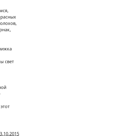
мся,
красных
Шолохов,
рнак,
книжка
ы свет
ной
—
 этот
3.10.2015