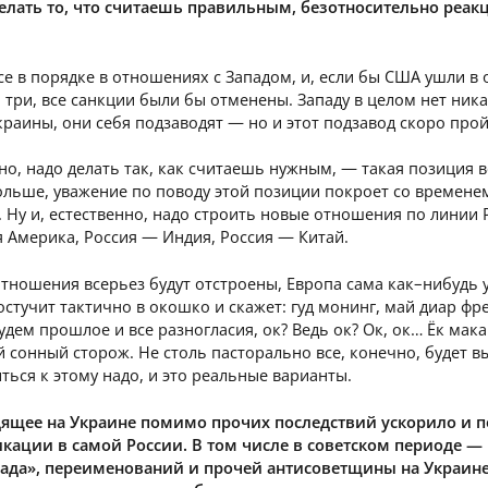
делать то, что считаешь правильным, безотносительно реак
се в порядке в отношениях с Западом, и, если бы США ушли в 
 три, все санкции были бы отменены. Западу в целом нет ник
краины, они себя подзаводят — но и этот подзавод скоро прой
но, надо делать так, как считаешь нужным, — такая позиция в
ольше, уважение по поводу этой позиции покроет со времене
 Ну и, естественно, надо строить новые отношения по линии
 Америка, Россия — Индия, Россия — Китай.
отношения всерьез будут отстроены, Европа сама как–нибудь 
остучит тактично в окошко и скажет: гуд монинг, май диар фр
удем прошлое и все разногласия, ок? Ведь ок? Ок, ок… Ёк мак
й сонный сторож. Не столь пасторально все, конечно, будет в
ться к этому надо, и это реальные варианты.
ящее на Украине помимо прочих последствий ускорило и 
кации в самой России. В том числе в советском периоде —
ада», переименований и прочей антисоветщины на Украине