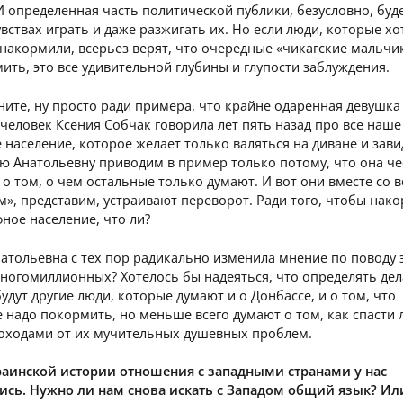
 определенная часть политической публики, безусловно, буд
увствах играть и даже разжигать их. Но если люди, которые хо
накормили, всерьез верят, что очередные «чикагские мальчи
ить, это все удивительной глубины и глупости заблуждения.
ите, ну просто ради примера, что крайне одаренная девушка
человек Ксения Собчак говорила лет пять назад про все наше
население, которое желает только валяться на диване и зави
ю Анатольевну приводим в пример только потому, что она че
 о том, о чем остальные только думают. И вот они вместе со 
», представим, устраивают переворот. Ради того, чтобы нак
ное население, что ли?
атольевна с тех пор радикально изменила мнение по поводу 
ногомиллионных? Хотелось бы надеяться, что определять дел
будут другие люди, которые думают и о Донбассе, и о том, что
 надо покормить, но меньше всего думают о том, как спасти
доходами от их мучительных душевных проблем.
раинской истории отношения с западными странами у нас
ись. Нужно ли нам снова искать с Западом общий язык? Ил