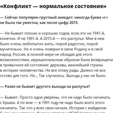
«Конфликт — нормальное состояние»
— Сейчас популярен грустный анекдот: никогда буква «г»
не была так уместна, как после цифр 2015.
— Не бывает плохих и хороших годов, если это не 1941-й,
конечно. И не 1991-й. А 2015-й — это распутье. Мне в нем
было очень любопытно жить, порой радостно, порой
мучительно. Но я очень поверил в свою Родину и в свой
народ. Россия, в полной мере не обладая для этого
возможностями, иррациональным образом была возвращена
в привычное ей состояние: державы, важнейшей страны
в истории человечества. Не все этому рады. Далеко не все
готово для того. Но… Так случилось. Выхода у нас не было.
— Разве не бывает другого выхода на распутье?
— Бывает. Просто одни уверены, что не надо было начинать
с Крыма. А по мне — в 1991 году не надо было всего этого
начинать. Так что у всех свои начала. История с майданом
была нам навязана. И даже история с ИГИЛ (запрещенная