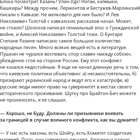
Блока посмотрит Казань? Улан-Удэ? Ногаи, калмыки,
башкиры? Между прочим, Лермонтов и Бестужев-Марлинский
писали о Кавказе. Не мелковато для них было? И Лев
Николаевич Толстой с кавказских рассказов начал. Может,
не стоило? Шолохов написал гениальный эпос о Гражданской
войне, и Алексей Николаевич Толстой тоже. О бунтаре
Степане Разине написано самое большое количество
народных песен. Много всяких вещей есть в литературе.
Пушкин не чурался воспевать спор славян «между собою»,
убежденно стоя на стороне России. Ему этот конфликт
не казался недостойным. Я еще не начал длинную речь о том,
что киевские политики объективно: а) несамостоятельны, б)
презирают украинский народ и ведут его к катастрофе, в)
русские люди имеют право на суверенитет в местах своего
исторического проживания. Шутку про Брайтон-Бич можете
не произносить, я ее слышал.
— Хорошо, не буду. Должны ли призывники воевать
за границей в случае военного конфликта, как вы думаете?
— У нас есть законы, есть Шойгу, есть Комитет солдатских
матерей. Пусть они совместно решают. Заграница разная