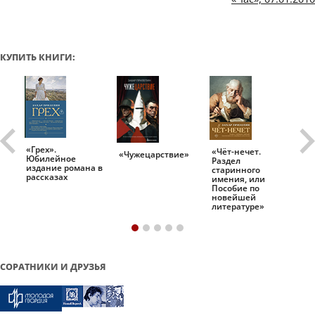
КУПИТЬ КНИГИ:
«Грех».
«Чёт-нечет.
«Т
«Чужецарствие»
Юбилейное
Раздел
Ис
.
издание романа в
старинного
ро
рассказах
имения, или
Пособие по
новейшей
литературе»
СОРАТНИКИ И ДРУЗЬЯ