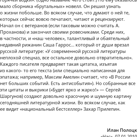
мало сборника «брутальных» новелл. Он решил узнать
о жизни побольше. Во всяком случае, что думают о ней те,
которых сейчас вовсю печатают, читают и рецензируют.
Начал он с ветеранов (если таковым можно считать А.
Проханова) и закончил своими ровесниками. Среди них,
в частности, и «наш человек», талантливый и обаятельный
недавний рижанин Саша Гаррос… который от души врезал
русской литературе: «У современной русской литературы
неплохой спецназ, все остальное довольно отвратительно».
Каждого писателя предваряет такая цитатка, изъятая
из какого- то его текста (или специально написанная для
эпатажа; например, Максим Амелин считает, что «В России
нет больших событий. Есть антисобытия»). Но собранные все
эти цитаты и выкрики («Будет ярко и жарко!» — Сергей
Шаргунов) создают довольно красочную и шумную картину
сегодняшней литературной жизни. Во всяком случае, как
ee видит «национальный бестселлер» Захар Прилепин.
Илан Полоцк
«Час», 07.01.2010