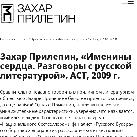
Отк
Главная
/
Пресса
/
Пресса о книге «Именины сердца»
/ «Час», 07.01.2010
Захар Прилепин, «Именины
сердца. Разговоры с русской
литературой». АСТ, 2009 г.
Сравнительно недавно говорить в приличном литературном
обществе о Захаре Прилепине было не принято. Экстремист,
да еще нацбол! Однако Прилепин, наплевав на все эти
уничижительные характеристики, уверенно, что называется,
«выбился в люди». Теперь он не только лауреат
«Национального бестселлера» и финалист «Русского Букера»
со сборником «пацанских рассказов» «Ботинки, полные
горячей водки». (Одно название чего стоит!) Но ему оказалось