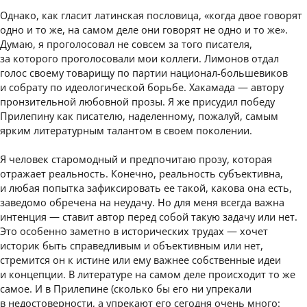
Однако, как гласит латинская пословица, «когда двое говорят
одно и то же, на самом деле они говорят не одно и то же».
Думаю, я проголосовал не совсем за того писателя,
за которого проголосовали мои коллеги. Лимонов отдал
голос своему товарищу по партии национал-большевиков
и собрату по идеологической борьбе. Хакамада — автору
пронзительной любовной прозы. Я же присудил победу
Прилепину как писателю, наделенному, пожалуй, самым
ярким литературным талантом в своем поколении.
Я человек старомодный и предпочитаю прозу, которая
отражает реальность. Конечно, реальность субъективна,
и любая попытка зафиксировать ее такой, какова она есть,
заведомо обречена на неудачу. Но для меня всегда важна
интенция — ставит автор перед собой такую задачу или нет.
Это особенно заметно в исторических трудах — хочет
историк быть справедливым и объективным или нет,
стремится он к истине или ему важнее собственные идеи
и концепции. В литературе на самом деле происходит то же
самое. И в Прилепине (сколько бы его ни упрекали
в недостоверности, а упрекают его сегодня очень много: