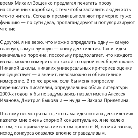
время Михаил Зощенко предлагал печатать прозу
на спичечных коробках, с тем чтобы заставить людей хоть
что-то читать. Сегодня премии выполняют примерно ту же
функцию — по сути дела, пропагандируют и популяризируют
чтение.
С другой, я не верю, что можно определить одну — самую
главную, самую лучшую — книгу десятилетия. Такая идея
изначально порочна, поскольку предполагает, что каждого
из нас можно измерить по какой-то одной всеобщей шкале.
Никакой шкалы, никаких универсальных критериев оценки
не существует — а значит, невозможно и объективное
измерение. В то же время, если бы меня попросили
перечислить писателей, определивших облик литературы
2000-х годов, я бы не задумываясь назвал имена Алексея
Иванова, Дмитрия Быкова и — ну да — Захара Прилепина.
Поэтому несмотря на то, что сама идея «книги десятилетия»
кажется мне очень спорной концептуально, я не жалею
о том, что принял участие в этом проекте. И, на мой взгляд,
исход конкурса оказался вполне справедливым.