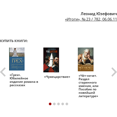
Леонид Юзефович
«Итоги», № 23 / 782, 06.06.11
КУПИТЬ КНИГИ:
«Грех».
«Чёт-нечет.
«Т
«Чужецарствие»
Юбилейное
Раздел
Ис
.
издание романа в
старинного
ро
рассказах
имения, или
Пособие по
новейшей
литературе»