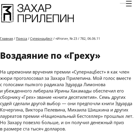
Отк
Главная
/
Пресса
/
Супернацбест
/ «Итоги», № 23 / 782, 06.06.11
Воздаяние по «Греху»
На церемонии вручения премии «Супернацбест» я как член
жюри проголосовал за Захара Прилепина. Мой голос вместе
с голосами пылкого радикала Эдуарда Лимонова
и убежденного либерала Ирины Хакамады обеспечил его
сборнику «Грех» звание «книги десятилетия». Семь других
судей сделали другой выбор — они предпочли книги Эдуарда
Кочергина, Виктора Пелевина, Михаила Шишкина и других
лауреатов премии «Национальный бестселлер» прошлых лет.
Но Захару повезло больше, и он получил денежный приз
в размере ста тысяч долларов.