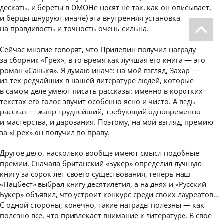
дескать, и береты в ОМОНе носят не так, как он описывает,
и берцы шнуруют иначе) эта внутренняя установка
на правдивость и точность очень сильна.
Сейчас многие говорят, что Прилепин получил награду
за сборник «Грех», в то время как лучшая его книга — это
роман «Санькя». Я думаю иначе: на мой взгляд, Захар —
из тех редчайших в нашей литературе людей, которые
в самом деле умеют писать рассказы: именно в коротких
текстах его голос звучит особенно ясно и чисто. А ведь
рассказ — жанр труднейший, требующий одновременно
и мастерства, и дарования. Поэтому, на мой взгляд, премию
за «Грех» он получил по праву.
Другое дело, насколько вообще имеют смысл подобные
премии. Сначала британский «Букер» определил лучшую
книгу за сорок лет своего существования, теперь наш
«Нацбест» выбрал книгу десятилетия, а на днях и «Русский
Букер» объявил, что устроит конкурс среди своих лауреатов…
С одной стороны, конечно, такие награды полезны — как
полезно все, что привлекает внимание к литературе. В свое