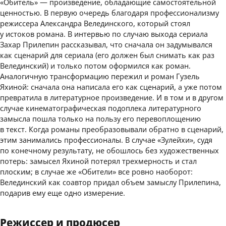
«Обитель» — произведение, обладающие самостоятельной
ценностью. В первую очередь благодаря профессионализму
режиссера Александра Велединского, который стоял
у истоков романа. В интервью по случаю выхода сериала
Захар Прилепин рассказывал, что сначала он задумывался
как сценарий для сериала (его должен был снимать как раз
Велединский) и только потом оформился как роман.
Аналогичную трансформацию пережил и роман Гузель
Яхиной: сначала она написала его как сценарий, а уже потом
превратила в литературное произведение. И в том и в другом
случае кинематографическая подоплека литературного
замысла пошла только на пользу его перевоплощению
в текст. Когда романы преобразовывали обратно в сценарий,
этим занимались профессионалы. В случае «Зулейхи», судя
по конечному результату, не обошлось без художественных
потерь: замысел Яхиной потерял трехмерность и стал
плоским; в случае же «Обители» все ровно наоборот:
Велединский как соавтор придал объем замыслу Прилепина,
подарив ему еще одно измерение.
Режиссер и продюсер