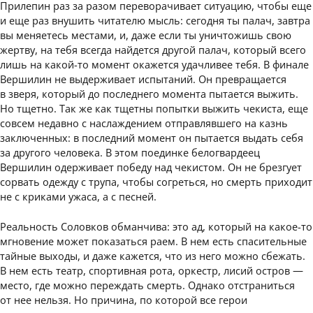
Прилепин раз за разом переворачивает ситуацию, чтобы еще
и еще раз внушить читателю мысль: сегодня ты палач, завтра
вы меняетесь местами, и, даже если ты уничтожишь свою
жертву, на тебя всегда найдется другой палач, который всего
лишь на какой-то момент окажется удачливее тебя. В финале
Вершилин не выдерживает испытаний. Он превращается
в зверя, который до последнего момента пытается выжить.
Но тщетно. Так же как тщетны попытки выжить чекиста, еще
совсем недавно с наслаждением отправлявшего на казнь
заключенных: в последний момент он пытается выдать себя
за другого человека. В этом поединке белогвардеец
Вершилин одерживает победу над чекистом. Он не брезгует
сорвать одежду с трупа, чтобы согреться, но смерть приходит
не с криками ужаса, а с песней.
Реальность Соловков обманчива: это ад, который на какое-то
мгновение может показаться раем. В нем есть спасительные
тайные выходы, и даже кажется, что из него можно сбежать.
В нем есть театр, спортивная рота, оркестр, лисий остров —
место, где можно переждать смерть. Однако отстраниться
от нее нельзя. Но причина, по которой все герои