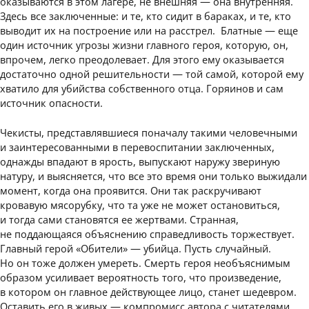
оказываются в этом лагере, не внешняя — она внутренняя.
Здесь все заключенные: и те, кто сидит в бараках, и те, кто
выводит их на построение или на расстрел. Блатные — еще
один источник угрозы жизни главного героя, которую, он,
впрочем, легко преодолевает. Для этого ему оказывается
достаточно одной решительности — той самой, которой ему
хватило для убийства собственного отца. Горяинов и сам
источник опасности.
Чекисты, представлявшиеся поначалу такими человечными
и заинтересованными в перевоспитании заключенных,
однажды впадают в ярость, выпускают наружу звериную
натуру, и выясняется, что все это время они только выжидали
момент, когда она проявится. Они так раскручивают
кровавую мясорубку, что та уже не может остановиться,
и тогда сами становятся ее жертвами. Странная,
не поддающаяся объяснению справедливость торжествует.
Главный герой «Обители» — убийца. Пусть случайный.
Но он тоже должен умереть. Смерть героя необъяснимым
образом усиливает вероятность того, что произведение,
в котором он главное действующее лицо, станет шедевром.
Оставить его в живых — компромисс автора с читателями,