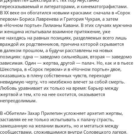
пересказываемый и литераторами, и кинематографистами.
В XX веке он обогатился новыми красками: сначала в «Сорок
первом» Бориса Лавренева и Григория Чухрая, а затем
в «Ночном портье» Лилианы Кавани. В этих случаях мужчина
и женщина испытывали взаимное притяжение, уже
не находясь на равных позициях, разделяемых всего лишь
враждой их родственников, причина которой скрывается
в далеком прошлом, а будучи расставлены на новых
позициях: одна — заведомо сильнейшая, вторая — заведомо
зависимая. Один — жертва, другой — палач. Но, как и в пьесе
Шекспира, в «Сорок первом» и в «Ночном портье» двое,
оказавшись в плену собственных чувств, переходят
невидимую черту, что неизбежно влечет за собой смерть.
Любовь уравнивает их только на время: барьер между
жертвой и тем, кто на нее охотится, оказывается
непреодолимым.
В «Обители» Захар Прилепин усложняет архетип жертвы,
заставляя ее не только испытывать к палачу страсть,
замешанную на желании выжить, но и метаться между
сообществами, сложившимися внутри Соловецкого лагеря.