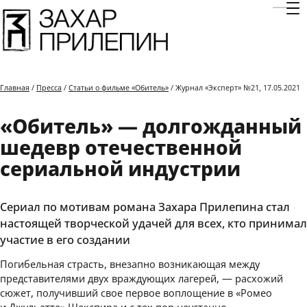
Отк
Главная
/
Пресса
/
Статьи о фильме «Обитель»
/ Журнал «Эксперт» №21, 17.05.2021
«Обитель» — долгожданный
шедевр отечественной
сериальной индустрии
Сериал по мотивам романа Захара Прилепина стал
настоящей творческой удачей для всех, кто принимал
участие в его создании
Погибельная страсть, внезапно возникающая между
представителями двух враждующих лагерей, — расхожий
сюжет, получивший свое первое воплощение в «Ромео
и Джульетте» Шекспира и с тех пор неустанно