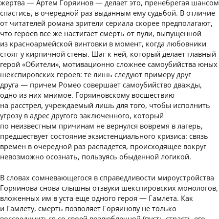
жертва — Артем Горяинов — делает это, пренебрегая шансом
спастись, в очередной раз выданным ему судьбой. В отличие
от читателей романа зрители сериала скорее предполагают,
что героев все же настигает смерть от пули, выпущенной
из красноармейской винтовки в момент, когда любовники
стоят у кирпичной стены. Шаг к ней, который делает главный
герой «Обители», мотивационно сложнее самоубийства юных
шекспировских героев: те лишь следуют примеру друг
друга — причем Ромео совершает самоубийство дважды,
одно из них мнимое. Горяиновскому восшествию
на расстрел, учреждаемый лишь для того, чтобы исполнить
угрозу в адрес другого заключенного, который
по неизвестным причинам не вернулся вовремя в лагерь,
предшествует состояние экзистенциального кризиса: связь
времен в очередной раз распадется, происходящее вокруг
невозможно осознать, пользуясь обыденной логикой.
В словах сомневающегося в справедливости мироустройства
Горяинова снова слышны отзвуки шекспировских монологов,
вложенных им в уста еще одного героя — Гамлета. Как
и Гамлету, смерть позволяет Горяинову не только
воссоединиться со своей возлюбленной (пусть страсть его