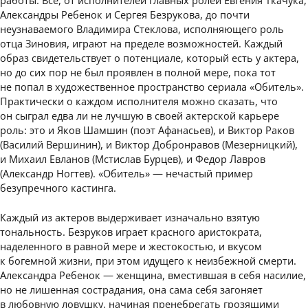
работы. Все, от исполнителей главных ролей Евгения Ткачука,
Александры Ребенок и Сергея Безрукова, до почти
неузнаваемого Владимира Стеклова, исполняющего роль
отца Зиновия, играют на пределе возможностей. Каждый
образ свидетельствует о потенциале, который есть у актера,
но до сих пор не был проявлен в полной мере, пока тот
не попал в художественное пространство сериала «Обитель».
Практически о каждом исполнителя можно сказать, что
он сыграл едва ли не лучшую в своей актерской карьере
роль: это и Яков Шамшин (поэт Афанасьев), и Виктор Раков
(Василий Вершинин), и Виктор Добронравов (Мезерницкий),
и Михаил Евланов (Мстислав Бурцев), и Федор Лавров
(Александр Ногтев). «Обитель» — нечастый пример
безупречного кастинга.
Каждый из актеров выдерживает изначально взятую
тональность. Безруков играет красного аристократа,
наделенного в равной мере и жестокостью, и вкусом
к богемной жизни, при этом идущего к неизбежной смерти.
Александра Ребенок — женщина, вместившая в себя насилие,
но не лишенная сострадания, она сама себя загоняет
в любовную ловушку, начиная пренебрегать грозящими