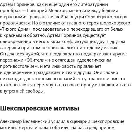
Артем Горяинов, как и еще один его литературный
прообраз — Григорий Мелехов, мечется между белыми
и красными: Гражданская война внутри Соловецкого лагеря
продолжается. Но в отличие от главного героя шолоховского
«Тихого Дона», последовательно переходившего от белых
к красным и обратно, Артем Горяинов существует
одновременно в нескольких конфликтующих друг с другом
лагерях и при этом не принадлежит ни к одному из них.
Он для всех чужой, что неоднократно подчеркивают другие
персонажи «Обители»: не отягощен идеологическим
противостоянием, и эта инаковость привлекает
и одновременно раздражает и тех и других. Они словно
не находят достаточных оснований его устранить и вместо
этого пытаются перетянуть на свою сторону и так лишить его
внутренней свободы.
Шекспировские мотивы
Александр Велединский усилил в сценарии шекспировские
мотивы: жертва и палач оба идут на расстрел, причем