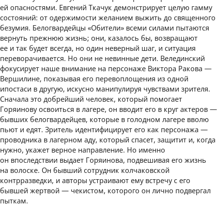
ей опасностями. Евгений Ткачук демонстрирует целую гамму
состояний: от одержимости желанием выжить до священного
безумия. Белогвардейцы «Обители» всеми силами пытаются
вернуть прежнюю жизнь; они, казалось бы, возвращают
ее и так будет всегда, но один неверный шаг, и ситуация
переворачивается. Но они не невинные дети. Велединский
фокусирует наше внимание на персонаже Виктора Ракова —
Вершилине, показывая его перевоплощения из одной
ипостаси в другую, искусно манипулируя чувствами зрителя.
Сначала это добрейший человек, который помогает
Горяинову освоиться в лагере, он вводит его в круг актеров —
бывших белогвардейцев, которые в голодном лагере вволю
пьют и едят. Зритель идентифицирует его как персонажа —
проводника в лагерном аду, который спасет, защитит и, когда
нужно, укажет верное направление. Но именно
он впоследствии выдает Горяинова, подвешивая его жизнь
на волоске. Он бывший сотрудник колчаковской
контрразведки, и авторы устраивают ему встречу с его
бывшей жертвой — чекистом, которого он лично подвергал
пыткам.