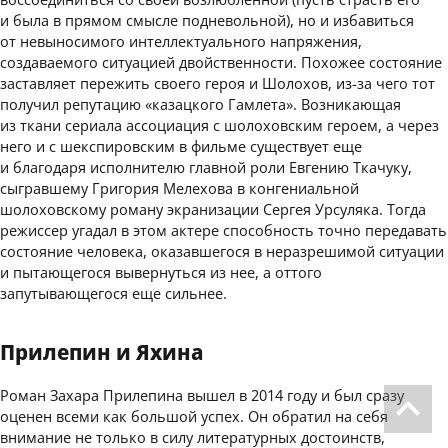
и была в прямом смысле подневольной), но и избавиться
от невыносимого интеллектуального напряжения,
создаваемого ситуацией двойственности. Похожее состояние
заставляет пережить своего героя и Шолохов, из-за чего тот
получил репутацию «казацкого Гамлета». Возникающая
из ткани сериала ассоциация с шолоховским героем, а через
него и с шекспировским в фильме существует еще
и благодаря исполнителю главной роли Евгению Ткачуку,
сыгравшему Григория Мелехова в конгениальной
шолоховскому роману экранизации Сергея Урсуляка. Тогда
режиссер угадал в этом актере способность точно передавать
состояние человека, оказавшегося в неразрешимой ситуации
и пытающегося вывернуться из нее, а оттого
запутывающегося еще сильнее.
Прилепин и Яхина
Роман Захара Прилепина вышел в 2014 году и был сразу
оценен всеми как большой успех. Он обратил на себя
внимание не только в силу литературных достоинств,