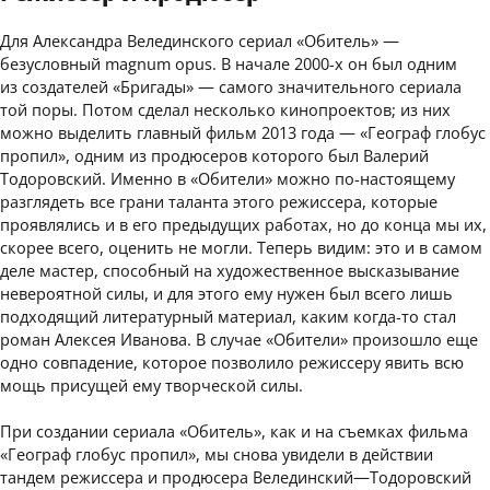
Для Александра Велединского сериал «Обитель» —
безусловный magnum opus. В начале 2000-х он был одним
из создателей «Бригады» — самого значительного сериала
той поры. Потом сделал несколько кинопроектов; из них
можно выделить главный фильм 2013 года — «Географ глобус
пропил», одним из продюсеров которого был Валерий
Тодоровский. Именно в «Обители» можно по-настоящему
разглядеть все грани таланта этого режиссера, которые
проявлялись и в его предыдущих работах, но до конца мы их,
скорее всего, оценить не могли. Теперь видим: это и в самом
деле мастер, способный на художественное высказывание
невероятной силы, и для этого ему нужен был всего лишь
подходящий литературный материал, каким когда-то стал
роман Алексея Иванова. В случае «Обители» произошло еще
одно совпадение, которое позволило режиссеру явить всю
мощь присущей ему творческой силы.
При создании сериала «Обитель», как и на съемках фильма
«Географ глобус пропил», мы снова увидели в действии
тандем режиссера и продюсера Велединский—Тодоровский