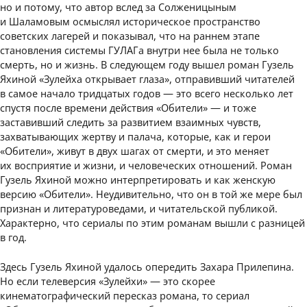
но и потому, что автор вслед за Солженицыным
и Шаламовым осмыслял историческое пространство
советских лагерей и показывал, что на раннем этапе
становления системы ГУЛАГа внутри нее была не только
смерть, но и жизнь. В следующем году вышел роман Гузель
Яхиной «Зулейха открывает глаза», отправивший читателей
в самое начало тридцатых годов — это всего несколько лет
спустя после времени действия «Обители» — и тоже
заставивший следить за развитием взаимных чувств,
захватывающих жертву и палача, которые, как и герои
«Обители», живут в двух шагах от смерти, и это меняет
их восприятие и жизни, и человеческих отношений. Роман
Гузель Яхиной можно интерпретировать и как женскую
версию «Обители». Неудивительно, что он в той же мере был
признан и литературоведами, и читательской публикой.
Характерно, что сериалы по этим романам вышли с разницей
в год.
Здесь Гузель Яхиной удалось опередить Захара Прилепина.
Но если телеверсия «Зулейхи» — это скорее
кинематографический пересказ романа, то сериал