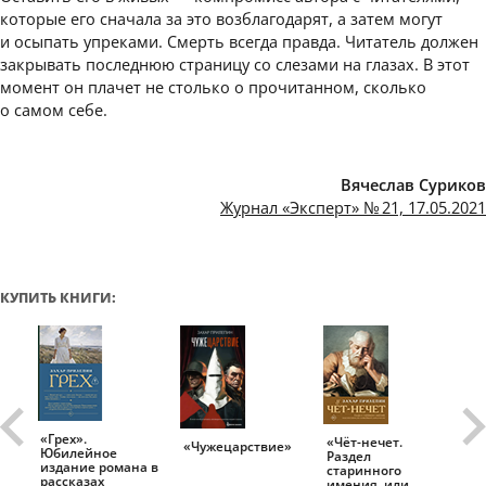
которые его сначала за это возблагодарят, а затем могут
и осыпать упреками. Смерть всегда правда. Читатель должен
закрывать последнюю страницу со слезами на глазах. В этот
момент он плачет не столько о прочитанном, сколько
о самом себе.
Вячеслав Суриков
Журнал «Эксперт» № 21, 17.05.2021
КУПИТЬ КНИГИ:
«Грех».
«Чёт-нечет.
«Т
«Чужецарствие»
Юбилейное
Раздел
Ис
.
издание романа в
старинного
ро
рассказах
имения, или