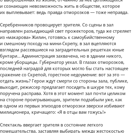
и сознающих невозможность жить в обществе, которое
их выплевывает: ведь правда отморозков — тоже неправда.
Серебренников провоцирует зрителя. Со сцены в зал
направлен разъедающий свет прожекторов, туда же стреляет
из «макарова» Жилин, готовясь к самоубийственному
и смешному походу на мини-Скрепу, в зал вцепляются
взглядом рассевшиеся на заградительных решетках юные
бунтари… Администрация захвачена, но в здании никого,
кроме уборщицы. Губернатор уехал. В глазах отморозков,
последней наградой для которых могло бы стать настоящее
сражение со Скрепой, горестное недоумение: вот за это —
отдать жизнь? Герои ждут смерти со стороны зала, публике,
выходит, режиссер предлагает посидеть в шкуре тех, кому
поручена расправа. Хотя в этот момент зал почти целиком
на стороне проигрывающих, зрители подзабыли уже, как
в одном из первых эпизодов отморозки зверски избивают
милиционера, кричащего: «Я в отцы вам гожусь!»
Спектакль ввергает зрителя в состояние легкого
помешательства, заставляя выбирать между жестокостью