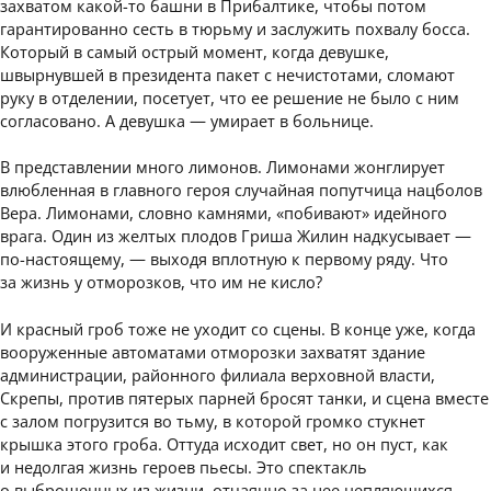
захватом какой-то башни в Прибалтике, чтобы потом
гарантированно сесть в тюрьму и заслужить похвалу босса.
Который в самый острый момент, когда девушке,
швырнувшей в президента пакет с нечистотами, сломают
руку в отделении, посетует, что ее решение не было с ним
согласовано. А девушка — умирает в больнице.
В представлении много лимонов. Лимонами жонглирует
влюбленная в главного героя случайная попутчица нацболов
Вера. Лимонами, словно камнями, «побивают» идейного
врага. Один из желтых плодов Гриша Жилин надкусывает —
по-настоящему, — выходя вплотную к первому ряду. Что
за жизнь у отморозков, что им не кисло?
И красный гроб тоже не уходит со сцены. В конце уже, когда
вооруженные автоматами отморозки захватят здание
администрации, районного филиала верховной власти,
Скрепы, против пятерых парней бросят танки, и сцена вместе
с залом погрузится во тьму, в которой громко стукнет
крышка этого гроба. Оттуда исходит свет, но он пуст, как
и недолгая жизнь героев пьесы. Это спектакль
о выброшенных из жизни, отчаянно за нее цепляющихся