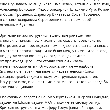
еще и узнаваемые лица: чета Юмашевых, Татьяна и Валентин,
Александр Волошин, Федор Бондарчук, Владимир Руга, Роман
и Софья Троценко. Директор Винзавода Софья Троценко
в финале поздравила Серебренникова с премьерой
огромным букетом.
Зрительный зал погрузился в действие раньше, чем
спектакль начался, если можно так сказать, официально.
В огромном ангаре, поделенном надвое, «сцена» начиналась
в метре от первого ряда, и не было между ними ни занавеса,
ни другой условной чепухи, отделяющей зрителя
от происходящего. Зато стояли спиной к «залу»
менты-«космонавты». Отморозки, они же — нацболы
(в спектакле партия называется издевательски «Союз
созидающих»), сидели в полутьме группами вдоль стен.
Но угроза исходила не от них, а от ментов, которые вроде бы
зрителя защищали.
Спектакль обладает бешеной энергетикой. Энергия молодых,
студентов Школы-студии МХАТ, подчиняет своему ритму.
Зрителя погружают в атмосферу Триумфальной, впрочем,