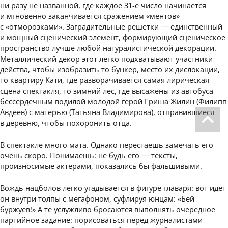
ни разу не названной, где каждое 31-е число начинается
и мгновенно заканчивается сражением «ментов»
с «отморозками». Заградительные решетки — единственный
и мощный сценический элемент, формирующий сценическое
пространство лучше любой натуралистической декорации.
Металлический декор этот легко подхватывают участники
действа, чтобы изобразить то бункер, место их дислокации,
то квартиру Кати, где разворачивается самая лирическая
сцена спектакля, то зимний лес, где высажены из автобуса
бессердечным водилой молодой герой Гриша Жилин (Филипп
Авдеев) с матерью (Татьяна Владимирова), отправившиеся
в деревню, чтобы похоронить отца.
В спектакле много мата. Однако перестаешь замечать его
очень скоро. Понимаешь: не будь его — тексты,
произносимые актерами, показались бы фальшивыми.
Вождь нацболов легко угадывается в фигуре главаря: вот идет
он внутри толпы с мегафоном, суфлируя юнцам: «Бей
буржуев!» А те услужливо бросаются выполнять очередное
партийное задание: порисоваться перед журналистами