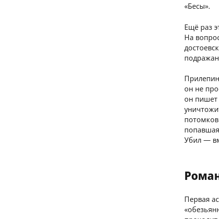
«Бесы».
Ещё раз э
На вопрос
достоевск
подражан
Прилепин
он не пр
он пишет 
уничтожит
потомков.
попавшая 
Убил — в
Роман
Первая ас
«обезьян