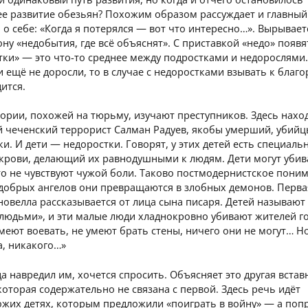
е развитие обезьян? Похожим образом рассуждает и главный
 о себе: «Когда я потерялся — вот что интересно…». Вырывает
ону «недобытия, где всё объяснят». С приставкой «недо» появя
ки» — это что-то среднее между подростками и недорослями.
 ещё не доросли, то в случае с недоростками взывать к благ
ится.
ории, похожей на тюрьму, изучают преступников. Здесь нахо
й чеченский террорист Салман Радуев, якобы умерший, убийц
и. И дети — недоростки. Говорят, у этих детей есть специаль
 крови, делающий их равнодушными к людям. Дети могут убив
то не чувствуют чужой боли. Таково постмодернистское пони
 добрых ангелов они превращаются в злобных демонов. Перва
новелла рассказывается от лица сына писаря. Детей называют
людьми», и эти малые люди хладнокровно убивают жителей г
меют воевать, не умеют брать стены, ничего они не могут… Но
а, никакого…»
да навредил им, хочется спросить. Объясняет это другая встав
которая содержательно не связана с первой. Здесь речь идёт
жих детях, которым предложили «поиграть в войну» — а поп