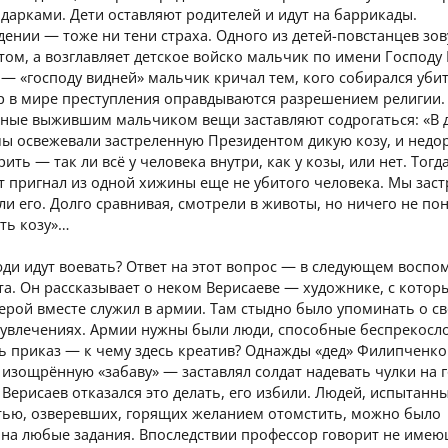
дарками. Дети оставляют родителей и идут на баррикады.
дении — тоже ни тени страха. Одного из детей-повстанцев зов
ом, а возглавляет детское войско мальчик по имени Господу 
 — «господу видней» мальчик кричал тем, кого собирался убит
ор в мире преступления оправдываются разрешением религии.
нные выжившим мальчиком вещи заставляют содрогаться: «В 
мы освежевали застреленную Президентом дикую козу, и недо
рить — так ли всё у человека внутри, как у козы, или нет. Тогд
 пригнал из одной хижины еще не убитого человека. Мы зас
ли его. Долго сравнивая, смотрели в животы, но ничего не по
сть козу»…
ди идут воевать? Ответ на этот вопрос — в следующем восп
а. Он рассказывает о неком Верисаеве — художнике, с котор
ерой вместе служил в армии. Там стыдно было упоминать о с
, увлечениях. Армии нужны были люди, способные беспрекосл
ь приказ — к чему здесь креатив? Однажды «дед» Филипченко
изощрённую «забаву» — заставлял солдат надевать чулки на г
о Верисаев отказался это делать, его избили. Людей, испытанн
тью, озверевших, горящих желанием отомстить, можно было
 на любые задания. Впоследствии профессор говорит не име