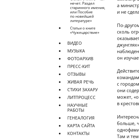
нечет. Раздел
а минист
старинного имения,
и не сдел
или Пособие
по новейшей
литературе»
По-друго
Статьи о книге
сколь огр
«Чужецарствие»
оказывае
ВИДЕО
джунглях»
МУЗЫКА
наблюден
он изучае
ФОТОАРХИВ
ПРЕСС-КИТ
Действит
ОТЗЫВЫ
командам
ЖИВАЯ РЕЧЬ
с городом
СТИХИ ЗАХАРУ
они содер
может, «
ЛИТПРОЦЕСС
в крестов
НАУЧНЫЕ
РАБОТЫ
Интересн
ГЕНЕАЛОГИЯ
больше, 
КАРТА САЙТА
однофамил
КОНТАКТЫ
Там и тем