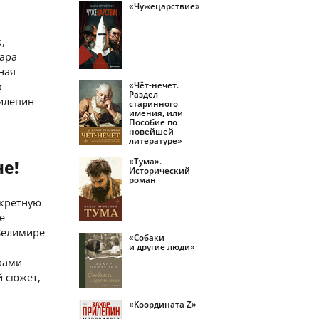
«Чужецарствие»
,
хара
ная
о
«Чёт-нечет.
Раздел
рилепин
старинного
имения, или
Пособие по
новейшей
литературе»
«Тума».
не!
Исторический
роман
екретную
е
 Велимире
«Собаки
и другие люди»
грами
й сюжет,
«Координата Z»