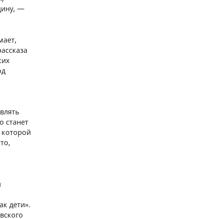
щину, —
мает,
рассказа
ких
од
авлять
о станет
в которой
то,
я
к дети».
евского