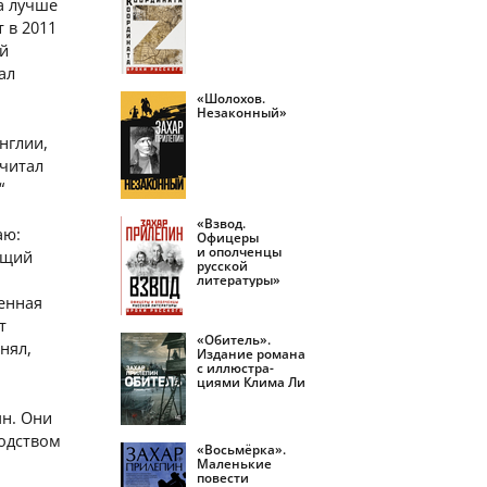
а лучше
 в 2011
ий
ал
«Шолохов.
Незаконный»
нглии,
 читал
“
«Взвод.
аю:
Офицеры
и ополченцы
ющий
русской
литературы»
ленная
т
«Обитель».
нял,
Издание романа
с иллюстра­
циями Клима Ли
ян. Они
ходством
«Восьмёрка».
Маленькие
повести