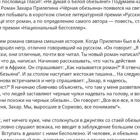
 пословица гласит: «Не думай о белой обезьяне!» Подумаем-к
 Роман Захара Прилепина «Чёрная обезьяна» появился на свет
пел побывать в коротком списке литературной премии «Русск
щё этот роман, а по определению самого автора — повесть, ст
м премии «Национальный бестселлер».
ем романа связана смешная история. Когда Прилепин был в А
дошёл негр, отлично говоривший на русском. «Он говорит: „Я
ки, они отличные, почти все читал. Ты новый роман написал?
 что да, написал. Начинаю рассказывать, что часть действия
т в Африке. Он спрашивает: „Как называется роман?“ Я отвеч
безьяна“. И за столом наступает жестокая тишина… На следу
нова встречаемся и негр спрашивает: „Захар, я надеюсь,
ист?“ Я начинаю сбивчиво объяснять, что там у меня разветв
 что людей заставляют черные чулки надевать на голову, и во
ни похожи на черных обезьян… Он говорит: „Все-все-все, я по
ня, Захар. Мы, выросшие в Сормово, все понимаем“».
, нет ничего хуже, чем столкнуться в джунглях со стаей обезь
словно слушают вожака, но вводят в заблуждение большим с
 Вступать в диалог с ними бесполезно. И человек, и обезьяна
 одинаковый путь развития, но когда и отчего остановилось