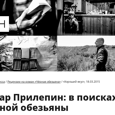
есса
/
Рецензии на роман «Чёрная обезьяна»
/ «Хороший вкус», 18.03.2015
ар Прилепин: в поиска
ной обезьяны