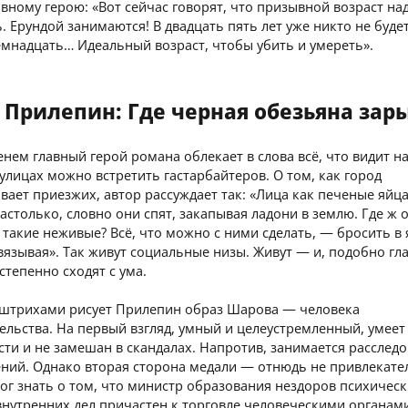
вному герою: «Вот сейчас говорят, что призывной возраст на
 Ерундой занимаются! В двадцать пять лет уже никто не буде
емнадцать… Идеальный возраст, чтобы убить и умереть».
 Прилепин: Где черная обезьяна зар
нем главный герой романа облекает в слова всё, что видит на
улицах можно встретить гастарбайтеров. О том, как город
ает приезжих, автор рассуждает так: «Лица как печеные яйца
астолько, словно они спят, закапывая ладони в землю. Где ж 
 такие неживые? Всё, что можно с ними сделать, — бросить в 
вязывая». Так живут социальные низы. Живут — и, подобно гл
степенно сходят с ума.
штрихами рисует Прилепин образ Шарова — человека
ельства. На первый взгляд, умный и целеустремленный, умеет
ти и не замешан в скандалах. Напротив, занимается расслед
ений. Однако вторая сторона медали — отнюдь не привлекате
г знать о том, что министр образования нездоров психическ
нутренних дел причастен к торговле человеческими органам