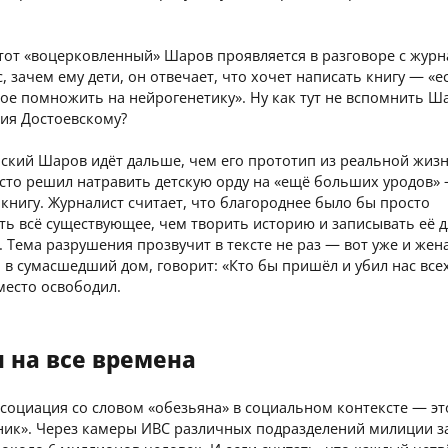
тот «воцерковленный» Шаров проявляется в разговоре с журн
, зачем ему дети, он отвечает, что хочет написать книгу — «е
ое помножить на нейрогенетику». Ну как тут не вспомнить Ш
ия Достоевскому?
ский Шаров идёт дальше, чем его прототип из реальной жиз
осто решил натравить детскую орду на «ещё больших уродов»
книгу. Журналист считает, что благороднее было бы просто
ь всё существующее, чем творить историю и записывать её д
 Тема разрушения прозвучит в тексте не раз — вот уже и жена
в сумасшедший дом, говорит: «Кто бы пришёл и убил нас все
место освободил.
 на все времена
социация со словом «обезьяна» в социальном контексте — эт
ник». Через камеры ИВС различных подразделений милиции за