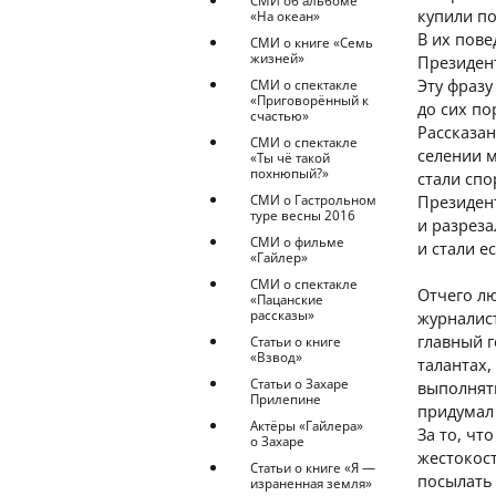
СМИ об альбоме
купили по
«На океан»
В их пове
СМИ о книге «Семь
жизней»
Президент
Эту фразу
СМИ о спектакле
«Приговорённый к
до сих п
счастью»
Рассказа
СМИ о спектакле
селении 
«Ты чё такой
похнюпый?»
стали спо
Президент
СМИ о Гастрольном
туре весны 2016
и разреза
СМИ о фильме
и стали е
«Гайлер»
СМИ о спектакле
Отчего лю
«Пацанские
рассказы»
журналист
главный г
Статьи о книге
«Взвод»
талантах
Статьи о Захаре
выполнят
Прилепине
придумал 
Актёры «Гайлера»
За то, чт
о Захаре
жестокос
Статьи о книге «Я —
посылать
израненная земля»