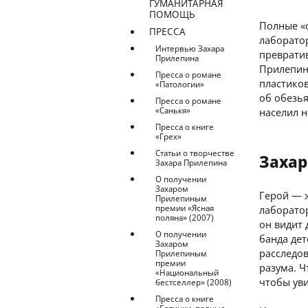
ГУМАНИТАРНАЯ
ПОМОЩЬ
Полные «
ПРЕССА
лаборато
Интервью Захара
превратив
Прилепина
Прилепин
Пресса о романе
пластиков
«Патологии»
об обезья
Пресса о романе
«Санькя»
населил 
Пресса о книге
«Грех»
Статьи о творчестве
Захар
Захара Прилепина
О получении
Захаром
Герой — ж
Прилепиным
премии «Ясная
лаборатор
поляна» (2007)
он видит 
О получении
банда дет
Захаром
расследов
Прилепиным
премии
разума. Ч
«Национальный
чтобы ув
бестселлер» (2008)
Пресса о книге