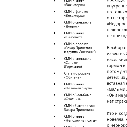
СМИ о книге
«Восьмерка»
внутренне
но только
СМИ о фильме
«Восьмерка»
он в стор
СМИ о спектакле
«Недорост
«Допрос»
недоросли
СМИ о книге
не приход
«Книгочет»
СМИ о проекте
В лаборат
«Захар Прилепин
и группа „Элефанк“»
известны
СМИ о спектакле
насильник
«Санькя»
гормон в
(Германия)
потому ч
Статьи о романе
детей: из
«Обитель»
вставная 
СМИ о книге
«Не чужая смута»
«малыми 
«Они не у
СМИ об альбоме
«Охотник»
нет страх
СМИ об антологиях
Захара Прилепина
Кто и ког
СМИ о книге
новелла, 
«Непохожие поэты»
о черноко