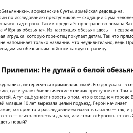
обезьянники», африканские бунты, армейская дедовщина,
рии по исследованию преступников — сходящий с ума человек
шаяся в ад страна. Таким предстаёт пространство романа За
а «Чёрная обезьяна». Из настоящих обезьян здесь — невзрач
ая игрушка, которую горе-отец покупает детям. Так что прям
не напоминает только название. Что неудивительно, ведь П
невидимым обезьяньим войском каждую страницу.
 Прилепин: Не думай о белой обезья
урналист, интересуется криминалистикой. Его допускают в с
ию, где изучают биологические отличия преступников. Там ж
детей. А тут ещё узнаёт новость о том, что в соседнем городе
ей младше 10 лет вырезала целый подъезд. Герой начинает
ание, которое то и расследованием назвать сложно — так, и
то это — психологическая драма, или стоит отбросить готовы
идеть новый?