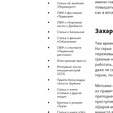
имени гла
Статьи об альбоме
«Переворот»
повышать.
как в вос
СМИ о фестивале
«Традиция»
СМИ о сборниках
песен о Донбассе
Захар
Статьи о батальоне
Статьи о фильме
«Собачатина»
Тем време
СМИ о спектакле
На серых 
«Пацанские
пережевыв
рассказы»
грязные н
Иностранная пресса
работать,
Интервью после
даже не с
покушения (май
2023)
герою, по
Памяти Александра
«Злого» Шубина
Меткими 
Статьи о книге
из правит
«Собаки и другие
преподнес
люди»
преступл
Критика о романе
«Тума»
«Шаров мо
министр в
Статьи о книге «Чёт-