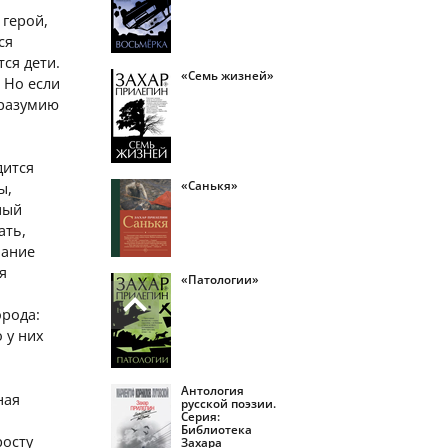
 герой,
ся
тся дети.
«Семь жизней»
 Но если
оразумию
дится
«Санькя»
ы,
ный
ать,
мание
я
«Патологии»
орода:
 у них
Антология
ная
русской поэзии.
Серия:
Библиотека
росту
Захара