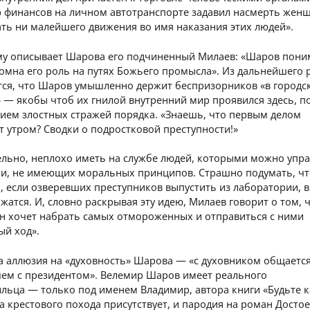
р финансов на личном автотранспорте задавил насмерть жен
ать ни малейшего движения во имя наказания этих людей».
му описывает Шарова его подчиненный Милаев: «Шаров пони
омна его роль на путях Божьего промысла». Из дальнейшего 
тся, что Шаров умышленно держит беспризорников «в городс
 — якобы чтоб их гнилой внутренний мир проявился здесь, п
ием злостных стражей порядка. «Знаешь, что первым делом
т утром? Сводки о подростковой преступности!»
ельно, неплохо иметь на службе людей, которыми можно упр
и, не имеющих моральных принципов. Страшно подумать, чт
, если озверевших преступников выпустить из лаборатории, 
жатся. И, словно раскрывая эту идею, Милаев говорит о том, ч
он хочет набрать самых отмороженных и отправиться с ними
ый ход».
а аллюзия на «духовность» Шарова — «с духовником общаетс
чем с президентом». Велемир Шаров имеет реального
ьца — только под именем Владимир, автора книги «Будьте ка
а крестового похода присутствует, и пародия на роман Досто