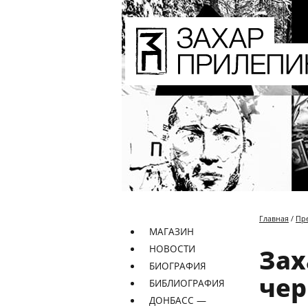
Главная
/
Пр
МАГАЗИН
НОВОСТИ
Зах
БИОГРАФИЯ
чер
БИБЛИОГРАФИЯ
ДОНБАСС —