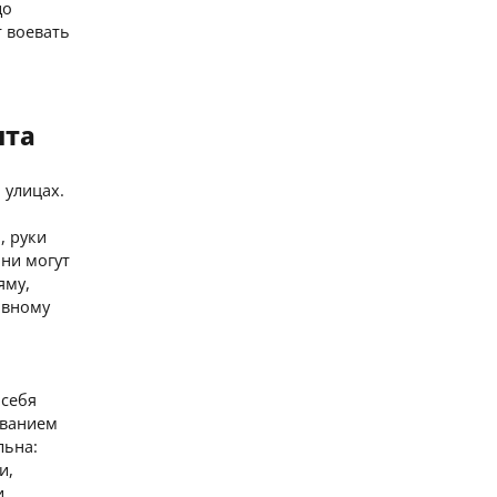
до
т воевать
ыта
 улицах.
, руки
они могут
яму,
авному
 себя
ованием
льна:
и,
и,