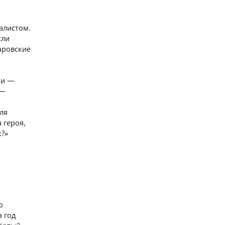
алистом.
сли
аровские
ни —
 —
ля
 героя,
х?»
о
 год