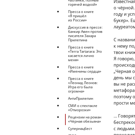
«Ботинки, полные
Известная
горячей водкой»
о чёрной.
Пресса о книге
году и ус
«Я пришёл
букер». Е
из России»
лауреато
Дискуссия в прессе:
банкир Авен против
писателя Захара
С названи
Прилепина
к нему по
Пресса о книге
«Terra Tartarara: Это
твои книж
касается лично
Я говорю,
меня»
происходи
Пресса о книге
„Черная о
«Именины сердца»
день мы с
Пресса о книге
«Леонид Леонов:
вы не рас
Игра его была
метафора,
огромна»
поэтому о
АнтиПрилепин
прости ме
СМИ о спектакле
«Отморозки»
… Говорят
Рецензии на роман
«Чёрная обезьяна»
беспреко
с людьми.
Супернацбест
проходили