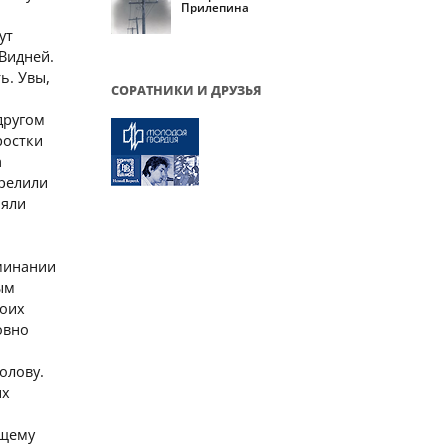
Прилепина
ут
Видней.
ь. Увы,
СОРАТНИКИ И ДРУЗЬЯ
другом
ростки
а
трелили
няли
оминании
ым
воих
овно
олову.
ых
ющему