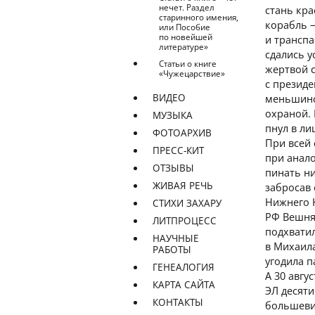
нечет. Раздел
стань кра
старинного имения,
корабль 
или Пособие
по новейшей
и транспа
литературе»
сдались у
Статьи о книге
жертвой 
«Чужецарствие»
с президе
ВИДЕО
меньшинс
охраной.
МУЗЫКА
пнул в ли
ФОТОАРХИВ
При всей 
ПРЕСС-КИТ
при анало
ОТЗЫВЫ
пинать ни
ЖИВАЯ РЕЧЬ
забросав 
Нижнего 
СТИХИ ЗАХАРУ
РФ Вешня
ЛИТПРОЦЕСС
подхватил
НАУЧНЫЕ
в Михаила
РАБОТЫ
угодила 
ГЕНЕАЛОГИЯ
А 30 авгу
КАРТА САЙТА
ЭЛ десят
КОНТАКТЫ
большеви