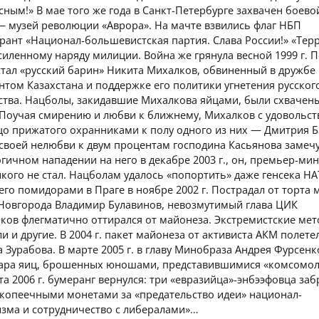
сным!» В мае того же года в Санкт-Петербурге захвачен боево
— музей революции «Аврора». На мачте взвились флаг НБП
рант «Национал-большевистская партия. Слава России!» «Тер
силенному наряду милиции. Война же грянула весной 1999 г. 
стал «русский барин» Никита Михалков, обвиненный в дружбе
нтом Казахстана и поддержке его политики угнетения русског
тва. Нацболы, закидавшие Михалкова яйцами, были схвачен
 Поучая смирению и любви к ближнему, Михалков с удовольс
цо прижатого охранниками к полу одного из них — Дмитрия Б
своей нелюбви к двум процентам господина Касьянова замечу
гичном нападении на него в декабре 2003 г., он, премьер-мин
кого не стал. Нацболам удалось «попортить» даже генсека НА
его помидорами в Праге в ноябре 2002 г. Пострадал от торта 
Новгорода Владимир Булавинов, невозмутимый глава ЦИК
ков флегматично оттирался от майонеза. Экстремистские ме
и и другие. В 2004 г. пакет майонеза от активиста АКМ полете
 Зурабова. В марте 2005 г. в главу Минобраза Андрея Фурсенк
пара яиц, брошенных юношами, представившимися «комсомо
ста 2006 г. бумеранг вернулся: три «евразийца»-энбээфовца за
икопеечными монетами за «предательство идеи» национал-
зма и сотрудничество с либералами»…