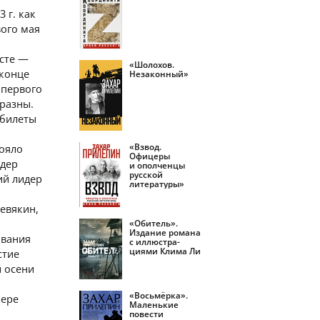
 г. как
вого мая
ксте —
«Шолохов.
 конце
Незаконный»
 первого
разны.
тбилеты
«Взвод.
тояло
Офицеры
идер
и ополченцы
русской
ий лидер
литературы»
евякин,
«Обитель».
Издание романа
ования
с иллюстра­
циями Клима Ли
стие
й осени
«Восьмёрка».
кере
Маленькие
повести