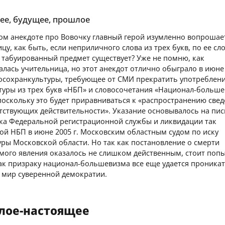
ее, будущее, прошлое
ном анекдоте про Вовочку главный герой изумленно вопрошае
цу, как быть, если неприличного слова из трех букв, по ее сл
м табуированный предмет существует? Уже не помню, как
лась учительница, но этот анекдот отлично обыграло в июне 
осохранкультуры, требующее от СМИ прекратить употреблен
туры из трех букв «НБП» и словосочетания «Национал-больше
поскольку это будет приравниваться к «распространению свед
етствующих действительности». Указание основывалось на пи
ка Федеральной регистрационной службы и ликвидации так
ой НБП в июне 2005 г. Московским областным судом по иску
ры Московской области. Но так как постановление о смерти
мого явления оказалось не слишком действенным, стоит поп
ак призраку национал-большевизма все еще удается проника
 мир суверенной демократии.
лое-настоящее