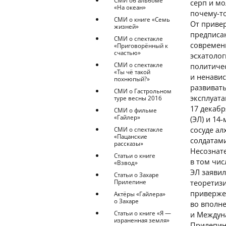
СМИ об альбоме
серп и м
«На океан»
почему-то
СМИ о книге «Семь
От привер
жизней»
предписан
СМИ о спектакле
современн
«Приговорённый к
счастью»
эсхатоло
СМИ о спектакле
политиче
«Ты чё такой
и ненавис
похнюпый?»
развиват
СМИ о Гастрольном
эксплуата
туре весны 2016
17 декабр
СМИ о фильме
«Гайлер»
(ЭЛ) и 14
сосуде а
СМИ о спектакле
«Пацанские
солдатами
рассказы»
Несознате
Статьи о книге
в том чис
«Взвод»
ЭЛ заявил
Статьи о Захаре
Прилепине
теоретиз
приверже
Актёры «Гайлера»
о Захаре
во вполн
Статьи о книге «Я —
и Междун
израненная земля»
Прилепин 