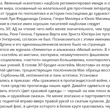
а. Явленный «кахетезис» нацбола регламентировал имидж и 
я мира, основанный на желательной для прочтения литерату
от трудов по геополитике и истории гностицизма до художес
ений Луи-Фердинанда Селина, Генри Миллера и Юкио Мисимы
ние в списке имен хороших писателей нацболам следует
ть ЭЛ. АД на чтение чего-либо менее значительного, чем тру
олы, Рене Генона, Германа Вирта или Эрнста Юнгера (не пута
 Унгерном), согласен не был. Познакомиться с этими именам
Дугина и его единомышленников можно было на страницах
гося им журнала «Элементы» и альманаха «Милый ангел». В г
л коктейль из мистики, эзотерики, незамутненного фашизмом
-социализма, «чистого» национал-большевизма, конспиролог
ных учений. В голове ЭЛ бродил «коктейль Молотова» из лозу
етей цветов», троцкиствующих поклонников Мао образца вос
 Сорбонны-68, хеппенингов и панк-эстетики. Установки
ались в приказах: «Мы сражаемся в пропагандистской войне,
тоже средство пропаганды наших идей. Давайте одеваться к
вать этого!» Цвет красивой одежды — черный: на нем плохо 
ровь и оружейная смазка». Не менее эпатажно и партприветств
 с поднятой вправо-вверх правой рукой со сжатым кулаком. Д
расный флаг, в центре которого в белом круге красовались ч