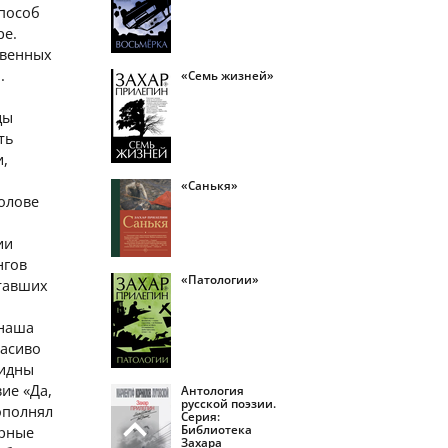
способ
ре.
твенных
.
«Семь жизней»
ды
ть
и,
«Санькя»
олове
ии
нгов
«Патологии»
ставших
 наша
расиво
видны
ие «Да,
Антология
русской поэзии.
ополнял
Серия:
Библиотека
ерные
Захара