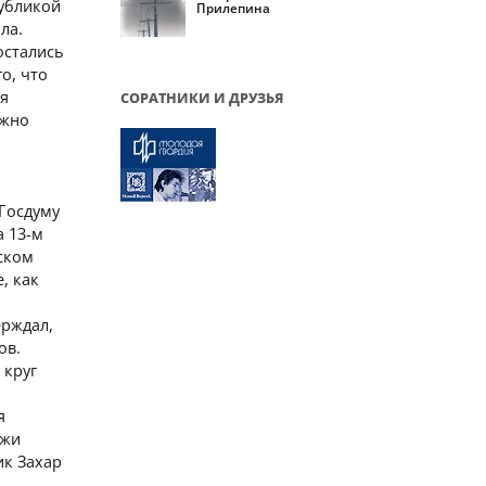
убликой
Прилепина
ла.
остались
о, что
ея
СОРАТНИКИ И ДРУЗЬЯ
ожно
о
 Госдуму
а 13-м
еском
, как
ерждал,
ов.
 круг
я
ежи
ик Захар