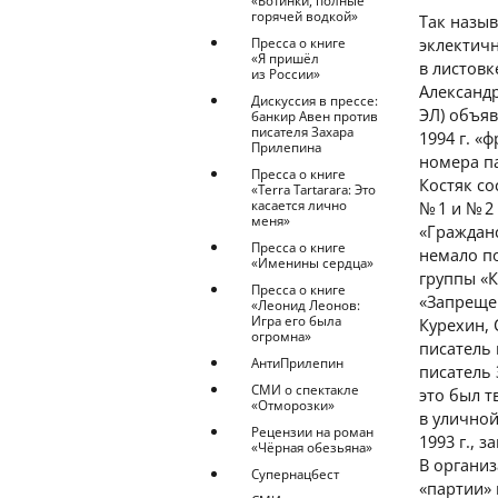
«Ботинки, полные
горячей водкой»
Так назыв
Пресса о книге
эклектич
«Я пришёл
в листовк
из России»
Александр
Дискуссия в прессе:
ЭЛ) объяв
банкир Авен против
писателя Захара
1994 г. «
Прилепина
номера п
Пресса о книге
Костяк со
«Terra Tartarara: Это
касается лично
№ 1 и № 2
меня»
«Гражданс
Пресса о книге
немало по
«Именины сердца»
группы «
Пресса о книге
«Запреще
«Леонид Леонов:
Игра его была
Курехин, 
огромна»
писатель 
АнтиПрилепин
писатель 
СМИ о спектакле
это был т
«Отморозки»
в уличной
Рецензии на роман
1993 г.,
«Чёрная обезьяна»
В организ
Супернацбест
«партии» 