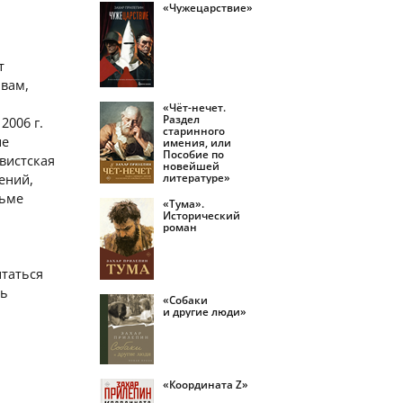
«Чужецарствие»
т
овам,
«Чёт-нечет.
Раздел
2006 г.
старинного
ие
имения, или
Пособие по
вистская
новейшей
литературе»
ений,
сьме
«Тума».
Исторический
роман
ытаться
ть
«Собаки
и другие люди»
«Координата Z»