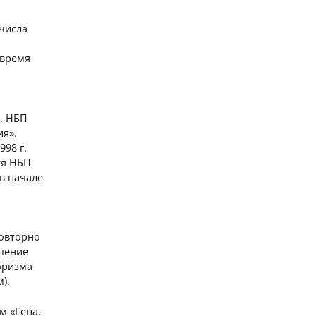
 числа
 время
. НБП
ия».
98 г.
тя НБП
в начале
повторно
ешение
роризма
).
м «Гена,