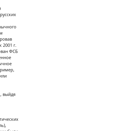
и
 русских
язычного
ам
ировав
 2001 г.
ован ФСБ
енное
зычное
пример,
или
, выйдя
итических
ь),