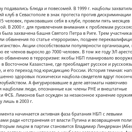
у подавались блюда и повесомей. В 1999 г. нацболы захватил
й клуб в Севастополе в знак протеста против дискриминации
15 человек, приковавших себя в клубе, провели пять месяцев
ой. В 2000 г. для привлечения внимания к проблемам русско
 была захвачена башня Святого Петра в Риге. Трем участник
ли обвинения по статье «терроризм», позднее переквалифиц
лиганство». Акции способствовали популярности организации, к
о ее членов выросло до 7000 человек. В том же году ЭЛ арест
 по обвинению в терроризме: якобы НБП планировало вооруж
 в Восточном Казахстане, где преобладает русское и русскоя
, и его переход под юрисдикцию России. История темная: на
ршенно здоровых психически нацбола-свидетеля вдруг поконч
моубийством. А фигурировавшие в деле автоматы навязчиво
и нацболам люди, опознанные как члены РНЕ и внештатные
ки ФСБ. Лимонов был осужден за незаконное хранение оружия
у лишь в 2003 г.
омента начинается активная фаза братания НБП с левыми
ами ради «отстранения от власти Путина и возвращения пол
Вторым лицом в партии становится Владимир Линдерман (Абел