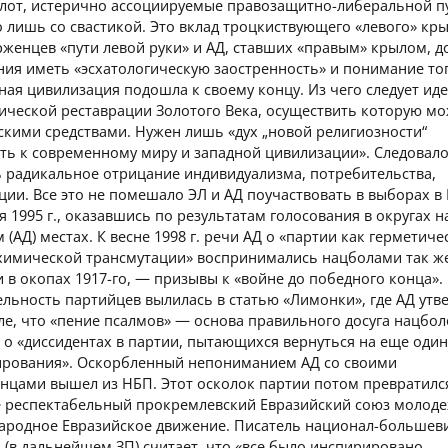
олот, истерично ассоциируемые правозащитно-либеральной п
 лишь со свастикой. Это вклад троцкиствующего «левого» кры
женцев «пути левой руки» и АД, ставших «правым» крылом, д
ия иметь «эсхатологическую заостренность» и понимание тог
ая цивилизация подошла к своему концу. Из чего следует ид
гической реставрации Золотого Века, осуществить которую м
скими средствами. Нужен лишь «дух „новой религиозности“
ть к современному миру и западной цивилизации». Следовал
ь радикальное отрицание индивидуализма, потребительства,
ции. Все это не помешало ЭЛ и АД поучаствовать в выборах в
я 1995 г., оказавшись по результатам голосования в округах н
-м (АД) местах. К весне 1998 г. речи АД о «партии как герметич
лхимической трансмутации» воспринимались нацболами так же
 в окопах 1917-го, — призывы к «войне до победного конца».
льность партийцев вылилась в статью «Лимонки», где АД утв
ле, что «пение псалмов» — основа правильного досуга нацбол
 о «диссидентах в партии, пытающихся вернуться на еще один
ирования». Оскорбленный непониманием АД со своими
нцами вышел из НБП. Этот осколок партии потом превратилс
е респектабельный прокремлевский Евразийский союз молод
ародное Евразийское движение. Писатель национал-большев
(в дальнейшем ЗП) считает, что «все было инспирировано