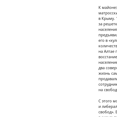
К майонез
матросски
в Крыму. 
за решетк
населения
предъяви
его в «ху
количеств
на Алтае
восстание
население
два сове
жизнь са
продавал
сотрудни
на свобод
С этого м
и либерал
свобод». 