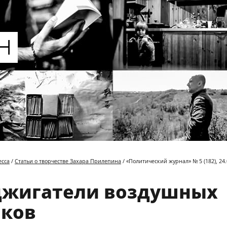
есса
/
Статьи о творчестве Захара Прилепина
/ «Политический журнал» № 5 (182), 24.
джигатели воздушных
ков