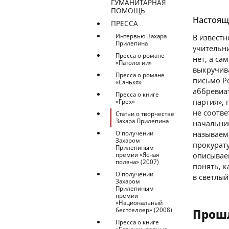
ГУМАНИТАРНАЯ
ПОМОЩЬ
Настоящ
ПРЕССА
Интервью Захара
В извест
Прилепина
учительни
Пресса о романе
нет, а са
«Патологии»
выкручива
Пресса о романе
письмо Р
«Санькя»
аббревиа
Пресса о книге
партия», 
«Грех»
не соотв
Статьи о творчестве
Захара Прилепина
начальни
О получении
называем
Захаром
прокурату
Прилепиным
премии «Ясная
описывае
поляна» (2007)
понять, к
О получении
в светлый
Захаром
Прилепиным
премии
«Национальный
бестселлер» (2008)
Прош
Пресса о книге