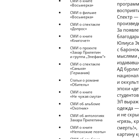
СМИ о книге
программ
«Восьмерка»
восприяти
СМИ о фильме
Спектр — 
«Восьмерка»
произвед
СМИ о спектакле
«Допрос»
За появле
благодари
СМИ о книге
«Книгочет»
Юлиуса Эв
СМИ о проекте
с бароном
«Захар Прилепин
мыслями 
и группа „Элефанк“»
издававше
СМИ о спектакле
«Санькя»
АД бурли
(Германия)
национал
Статьи о романе
и оккульт
«Обитель»
эпохи «д
СМИ о книге
студентов
«Не чужая смута»
ЭЛ выраж
СМИ об альбоме
одежда — 
«Охотник»
и не скры
СМИ об антологиях
Захара Прилепина
«грязь, к
смерть!»,
СМИ о книге
«Непохожие поэты»
картину к