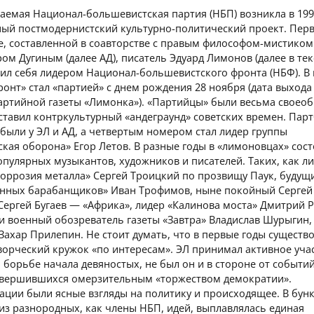
аемая Национал-большевистская партия (НБП) возникла в 1993
ный постмодернистский культурно-политический проект. Пер
е, составленной в соавторстве с правым философом-мистиком
ом Дугиным (далее АД), писатель Эдуард Лимонов (далее в те
ил себя лидером Национал-большевистского фронта (НБФ). В
фронт» стал «партией» с днем рождения 28 ноября (дата выхода
артийной газеты «Лимонка»). «Партийцы» были весьма своеоб
ставил контркультурный «андеграунд» советских времен. Пар
 были у ЭЛ и АД, а четвертым номером стал лидер группы
кая оборона» Егор Летов. В разные годы в «лимоновцах» сос
пулярных музыкантов, художников и писателей. Таких, как л
Коррозия металла» Сергей Троицкий по прозвищу Паук, будущ
нных барабанщиков» Иван Трофимов, ныне покойный Сергей
Сергей Бугаев — «Африка», лидер «Калинова моста» Дмитрий Р
и военный обозреватель газеты «Завтра» Владислав Шурыгин,
Захар Прилепин. Не стоит думать, что в первые годы существ
ворческий кружок «по интересам». ЭЛ принимал активное уча
 борьбе начала девяностых, не был он и в стороне от событи
 завершившихся омерзительным «торжеством демократии».
ации были ясные взгляды на политику и происходящее. В бун
из разнородных, как члены НБП, идей, выплавлялась единая