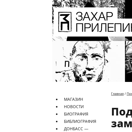
Главная
/
Пр
МАГАЗИН
НОВОСТИ
По
БИОГРАФИЯ
зам
БИБЛИОГРАФИЯ
ДОНБАСС —