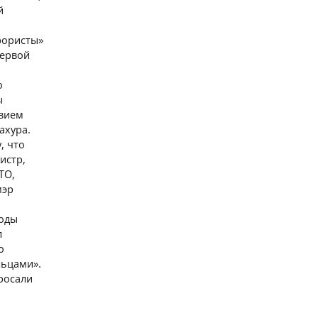
й
рористы»
Первой
о
ы
твием
ахура.
, что
истр,
ТО,
мэр
тоды
л
о
льцами».
бросали