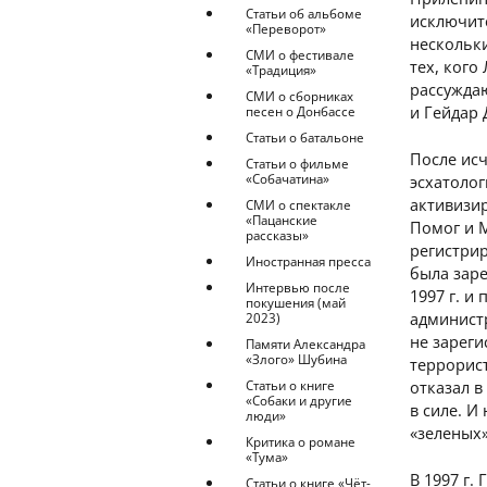
Статьи об альбоме
исключит
«Переворот»
нескольки
СМИ о фестивале
тех, ког
«Традиция»
рассуждаю
СМИ о сборниках
и Гейдар 
песен о Донбассе
Статьи о батальоне
После исч
Статьи о фильме
«Собачатина»
эсхатоло
активизир
СМИ о спектакле
«Пацанские
Помог и 
рассказы»
регистри
Иностранная пресса
была зар
Интервью после
1997 г. и
покушения (май
администр
2023)
не зареги
Памяти Александра
«Злого» Шубина
террорис
отказал в
Статьи о книге
«Собаки и другие
в силе. И
люди»
«зеленых
Критика о романе
«Тума»
В 1997 г.
Статьи о книге «Чёт-