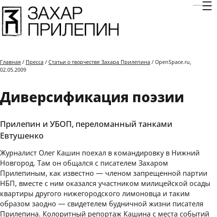
Отк
Главная
/
Пресса
/
Статьи о творчестве Захара Прилепина
/ OpenSpace.ru,
02.05.2009
Диверсификация поэзии
Прилепин и УБОП, переломанный танками
Евтушенко
Журналист Олег Кашин поехал в командировку в Нижний
Новгород. Там он общался с писателем Захаром
Прилепиным, как известно — членом запрещенной партии
НБП, вместе с ним оказался участником милицейской осады
квартиры другого нижегородского лимоновца и таким
образом заодно — свидетелем будничной жизни писателя
Прилепина. Колоритный репортаж Кашина с места событий