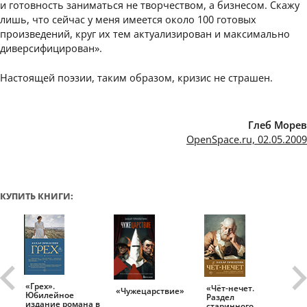
и готовность заниматься не творчеством, а бизнесом. Скажу
лишь, что сейчас у меня имеется около 100 готовых
произведений, круг их тем актуализирован и максимально
диверсифицирован».
Настоящей поэзии, таким образом, кризис не страшен.
Глеб Морев
OpenSpace.ru, 02.05.2009
КУПИТЬ КНИГИ:
«Грех».
«Чёт-нечет.
«Т
«Чужецарствие»
Юбилейное
Раздел
Ис
.
издание романа в
старинного
ро