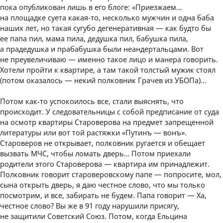
пока опубликован лишь в его блоге: «Приезжаем…
на площадке суета какая-то, несколько мужчин и одна баба
наших лет, но такая сугубо дегенеративная — как будто бы
ее папа пил, мама пила, дедушка пил, бабушка пила,
а прадедушка и прабабушка были неандертальцами. Вот
не преувеличиваю — именно такое лицо и манера говорить.
Хотели пройти к квартире, а там такой толстый мужик стоял
(потом оказалось — некий полковник Грачев из УБОПа)…
Потом как-то успокоилось все, стали выяснять, что
происходит. У следовательницы с собой предписание от суда
на осмотр квартиры Староверова на предмет запрещенной
литературы или вот той растяжки «Путинъ — вонъ».
Староверов не открывает, полковник ругается и обещает
вызвать МЧС, чтобы ломать дверь… Потом приехали
родители этого Староверова — квартира им принадлежит.
Полковник говорит староверовскому папе — попросите, мол,
сына открыть дверь, я даю честное слово, что мы только
посмотрим, и все, забирать не будем. Папа говорит — Ха,
честное слово? Вы же в 91 году нарушили присягу,
не защитили Советский Союз. Потом, когда Ельцина