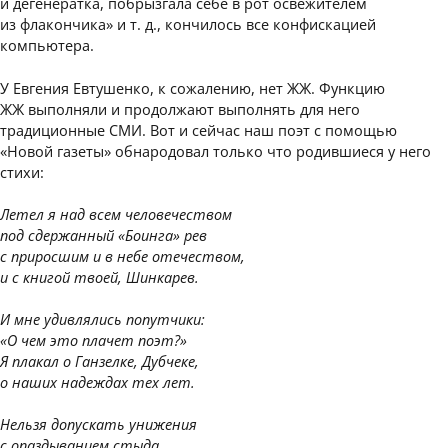
и дегенератка, побрызгала себе в рот освежителем
из флакончика» и т. д., кончилось все конфискацией
компьютера.
У Евгения Евтушенко, к сожалению, нет ЖЖ. Функцию
ЖЖ выполняли и продолжают выполнять для него
традиционные СМИ. Вот и сейчас наш поэт с помощью
«Новой газеты» обнародовал только что родившиеся у него
стихи:
Летел я над всем человечеством
под сдержанный «Боинга» рев
с приросшим и в небе отечеством,
и с книгой твоей, Шинкарев.
И мне удивлялись попутчики:
«О чем это плачет поэт?»
Я плакал о Ганзелке, Дубчеке,
о наших надеждах тех лет.
Нельзя допускать унижения
с опаздыванием стыда