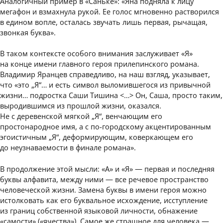
Аналогичный пример в «Саньке»: «Яна подняла к лицу
мегафон и взмахнула рукой. Ее голос мгновенно растворился
в едином вопле, осталась звучать лишь первая, рычащая,
звонкая буква».
В таком контексте особого внимания заслуживает «Я»
на конце имени главного героя прилепинского романа.
Владимир Яранцев справедливо, на наш взгляд, указывает,
что «это „Я“… и есть символ выломившегося из привычной
жизни… подростка Саши Тишина <…> Он, Саша, просто таким,
выродившимся из прошлой жизни, оказался.
Не с деревенской мягкой „Я“, венчающим его
простонародное имя, а с по-городскому акцентированным
эгоистичным „Я“, деформирующим, коверкающем его
до неузнаваемости в финале романа».
В продолжение этой мысли: «А» и «Я» — первая и последняя
буквы алфавита, между ними — все речевое пространство
человеческой жизни. Замена буквы в имени героя можно
истолковать как его буквальное исхождение, исступление
из границ собственной языковой личности, обнажение
«самости» («ячества»). Самое же страшное для человека —