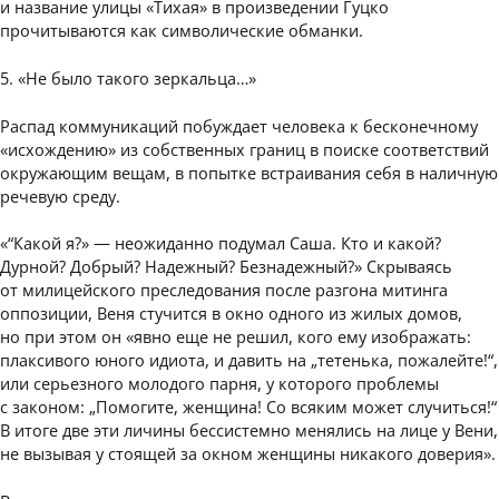
и название улицы «Тихая» в произведении Гуцко
прочитываются как символические обманки.
5. «Не было такого зеркальца…»
Распад коммуникаций побуждает человека к бесконечному
«исхождению» из собственных границ в поиске соответствий
окружающим вещам, в попытке встраивания себя в наличную
речевую среду.
«“Какой я?» — неожиданно подумал Саша. Кто и какой?
Дурной? Добрый? Надежный? Безнадежный?» Скрываясь
от милицейского преследования после разгона митинга
оппозиции, Веня стучится в окно одного из жилых домов,
но при этом он «явно еще не решил, кого ему изображать:
плаксивого юного идиота, и давить на „тетенька, пожалейте!“,
или серьезного молодого парня, у которого проблемы
с законом: „Помогите, женщина! Со всяким может случиться!“
В итоге две эти личины бессистемно менялись на лице у Вени,
не вызывая у стоящей за окном женщины никакого доверия».