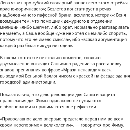
Лева язвит про «убогий словарный запас всего этого отребья
красно-коричневого»; Безлетов констатирует в речах
нацболов «много пафосной брани, всхлипов, истерик»; Веня
возмущен тем, что помощник дежурного в отделении
милиции «либо шепчет, либо орет, нормально разговаривать
не умеет», а Саша вообще «уже не хотел с кем-либо спорить,
потому что это не имело смысла», ибо «всякая аргументация
каждый раз была никуда не годна».
В таком контексте не столько комично, сколько
двусмысленно выглядит Санькино радение за расстановку
знаков препинания во фразе «Мрази ненавидим вас»,
выводимой Венькой баллончиком с краской на фасаде здания
городской администрации.
Показательно, что дело революции для Саши и защита
православия для Фимы одинаково не нуждаются
в обосновании и принимаются вне рефлексии.
«Православное дело впервые предстало перед ним во всем
своем неоспоримом великолепии», — говорится про Фиму.