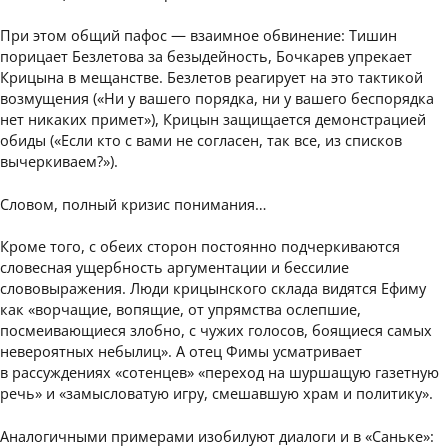
При этом общий пафос — взаимное обвинение: Тишин
порицает Безлетова за безыдейность, Бочкарев упрекает
Крицына в мещанстве. Безлетов реагирует на это тактикой
возмущения («Ни у вашего порядка, ни у вашего беспорядка
нет никаких примет»), Крицын защищается демонстрацией
обиды («Если кто с вами не согласен, так все, из списков
вычеркиваем?»).
Словом, полный кризис понимания…
Кроме того, с обеих сторон постоянно подчеркиваются
словесная ущербность аргументации и бессилие
слововыражения. Люди крицынского склада видятся Ефиму
как «ворчащие, вопящие, от упрямства ослепшие,
посмеивающиеся злобно, с чужих голосов, боящиеся самых
невероятных небылиц». А отец Фимы усматривает
в рассуждениях «сотенцев» «переход на шуршащую газетную
речь» и «замысловатую игру, смешавшую храм и политику».
Аналогичными примерами изобилуют диалоги и в «Саньке»: