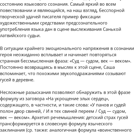
состоянию языкового сознания. Самый яркий во всем
повествовании и являющийся, на наш взгляд, бесспорной
творческой удачей писателя пример фиксации
художественными средствами предсознательного
употребления языка дан в сцене выслеживания Санькой
латвийского судьи.
В ситуации крайнего эмоционального напряжения в сознании
героя неожиданно всплывает и начинает повторяться
странная бессмысленная фраза: «Суд — судом, век — веком».
Постоянно возвращаясь в мыслях к этой сцене, Саша
вспоминает, что похожими звукоподражаниями созывают
гусей в деревне.
Несложные разыскания позволяют обнаружить в этой фразе
формулу из заговора «На укрощение злых сердец»,
содержащего, в частности, и такие слова: «У панов и судей
полон двор свиней, / И я тех свиней переем / Суд — судом,
век — веком». Архетип речемышления: детский страх гусей
трансформируется в словесную формулу языческого
заклинания (ср. также: аналогичная формула «воинственного