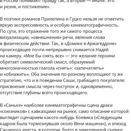
в России понимают правду так, а вторые — иначе. Это
и резня, и постижение».
В поэтике романов Прилепина и Гуцко нельзя не отметить
яркую экспрессивность и особую кинематографичность.
По сути, это отражение того же самого процесса
визуализации, «овнешнения» речи, явления слова
в физическом действии. Так, в «Домике в Армагеддоне»
происходящее почти непрерывно снимается Надей
на камеру. «Мне бы снять все» — это желание героини
обретает символический смысл, образуемый
многозначностью глагола «снять»: «запечатлеть»
и «обнажить». Оба значения по-разному воплощают ту же
стратегию, что и в поведении Саши, грабящего покупателя:
присвоение смысла через поступок и, одновременно,
отсутствие глубины всего происходящего.
В «Саньке» наиболее кинематографичны сцена драки
«союзников» с кавказцами на рынке, само описание которой
выглядит сценарием какого-нибудь боевика («Следующим
кадром была тормознувшая около Вени машина»), и эпизод
Сашиного ареста, в котором, будто в замедленной съемке,