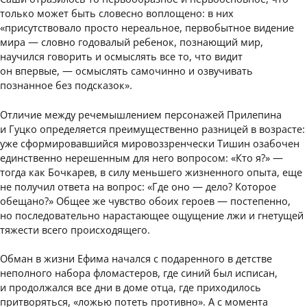
только может быть словесно воплощено: в них
«присутствовало просто нереальное, первобытное видение
мира — словно годовалый ребенок, познающий мир,
научился говорить и осмыслять все то, что видит
он впервые, — осмыслять самочинно и озвучивать
познанное без подсказок».
Отличие между речемышлением персонажей Прилепина
и Гуцко определяется преимущественно разницей в возрасте:
уже сформировавшийся мировоззренчески Тишин озабочен
единственно нерешенным для него вопросом: «Кто я?» —
тогда как Бочкарев, в силу меньшего жизненного опыта, еще
не получил ответа на вопрос: «Где оно — дело? Которое
обещано?» Общее же чувство обоих героев — постепенно,
но последовательно нарастающее ощущение лжи и гнетущей
тяжести всего происходящего.
Обман в жизни Ефима начался с подаренного в детстве
неполного набора фломастеров, где синий был исписан,
и продолжался все дни в доме отца, где приходилось
притворяться, «ложью потеть противно». А с момента