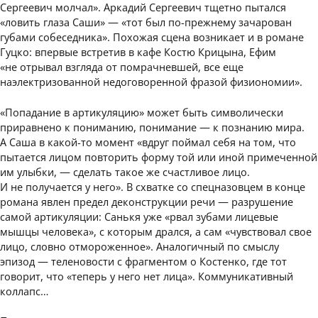
Сергеевич молчал». Аркадий Сергеевич тщетно пытался
«ловить глаза Саши» — «тот был по-прежнему зачарован
губами собеседника». Похожая сцена возникает и в романе
Гуцко: впервые встретив в кафе Костю Крицына, Ефим
«не отрывал взгляда от помрачневшей, все еще
наэлектризованной недоговоренной фразой физиономии».
«Попадание в артикуляцию» может быть символически
приравнено к пониманию, понимание — к познанию мира.
А Саша в какой-то момент «вдруг поймал себя на том, что
пытается лицом повторить форму той или иной примеченной
им улыбки, — сделать такое же счастливое лицо.
И не получается у него». В схватке со спецназовцем в конце
романа явлен предел деконструкции речи — разрушение
самой артикуляции: Санькя уже «рвал зубами лицевые
мышцы человека», с которым дрался, а сам «чувствовал свое
лицо, словно отмороженное». Аналогичный по смыслу
эпизод — теленовости с фрагментом о Костенко, где тот
говорит, что «теперь у него нет лица». Коммуникативный
коллапс…