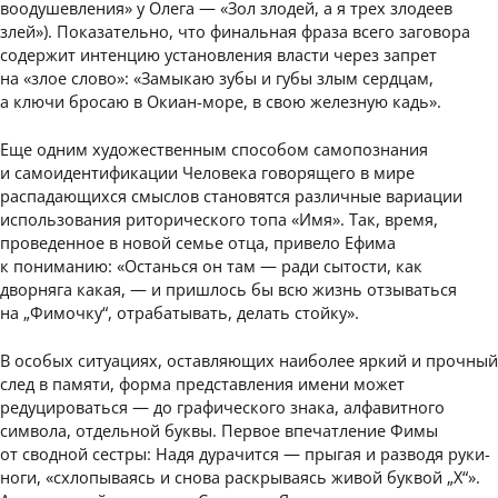
воодушевления» у Олега — «Зол злодей, а я трех злодеев
злей»). Показательно, что финальная фраза всего заговора
содержит интенцию установления власти через запрет
на «злое слово»: «Замыкаю зубы и губы злым сердцам,
а ключи бросаю в Окиан-море, в свою железную кадь».
Еще одним художественным способом самопознания
и самоидентификации Человека говорящего в мире
распадающихся смыслов становятся различные вариации
использования риторического топа «Имя». Так, время,
проведенное в новой семье отца, привело Ефима
к пониманию: «Останься он там — ради сытости, как
дворняга какая, — и пришлось бы всю жизнь отзываться
на „Фимочку“, отрабатывать, делать стойку».
В особых ситуациях, оставляющих наиболее яркий и прочный
след в памяти, форма представления имени может
редуцироваться — до графического знака, алфавитного
символа, отдельной буквы. Первое впечатление Фимы
от сводной сестры: Надя дурачится — прыгая и разводя руки-
ноги, «схлопываясь и снова раскрываясь живой буквой „Х“».