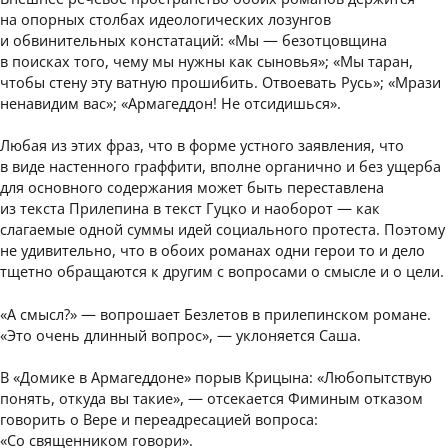
на опорных столбах идеологических лозунгов
и обвинительных констатаций: «Мы — безотцовщина
в поисках того, чему мы нужны как сыновья»; «Мы таран,
чтобы стену эту ватную прошибить. Отвоевать Русь»; «Мрази
ненавидим вас»; «Армагеддон! Не отсидишься».
Любая из этих фраз, что в форме устного заявления, что
в виде настенного граффити, вполне органично и без ущерба
для основного содержания может быть переставлена
из текста Прилепина в текст Гуцко и наоборот — как
слагаемые одной суммы идей социального протеста. Поэтому
не удивительно, что в обоих романах одни герои то и дело
тщетно обращаются к другим с вопросами о смысле и о цели.
«А смысл?» — вопрошает Безлетов в прилепинском романе.
«Это очень длинный вопрос», — уклоняется Саша.
В «Домике в Армагеддоне» порыв Крицына: «Любопытствую
понять, откуда вы такие», — отсекается Фиминым отказом
говорить о Вере и переадресацией вопроса:
«Со священником говори».