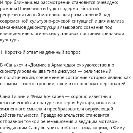
И при ближайшем рассмотрении становится очевидно:
романы Прилепина и Гуцко содержат богатый
репрезентативный материал для размышлений над
современной культурно-речевой ситуацией и для анализа
механизмов деконструкции языкового сознания под
влиянием идеологических установок постиндустриальной
культуры.
1. Короткий ответ на длинный вопрос
В «Саньке» и «Домике в Армагеддоне» художественно
сконструированы два типа дискурса — религиозный
и политический, современное состояние которых явлено как
в самом сюжетостроении, так и в отношениях персонажей.
Саня Тишин и Фима Бочкарев — хорошо известный
классической литературе тип героя-бунтаря, искателя
жизненного смысла и преобразователя окружающей
действительности. Правдоискательство становится
отправной точкой речемышления и ведущим мотивом,
побудившим Сашу вступить в «Союз созидающих», а Фиму