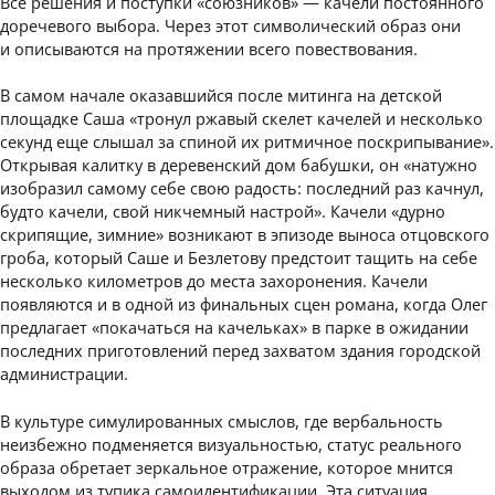
Все решения и поступки «союзников» — качели постоянного
доречевого выбора. Через этот символический образ они
и описываются на протяжении всего повествования.
В самом начале оказавшийся после митинга на детской
площадке Саша «тронул ржавый скелет качелей и несколько
секунд еще слышал за спиной их ритмичное поскрипывание».
Открывая калитку в деревенский дом бабушки, он «натужно
изобразил самому себе свою радость: последний раз качнул,
будто качели, свой никчемный настрой». Качели «дурно
скрипящие, зимние» возникают в эпизоде выноса отцовского
гроба, который Саше и Безлетову предстоит тащить на себе
несколько километров до места захоронения. Качели
появляются и в одной из финальных сцен романа, когда Олег
предлагает «покачаться на качельках» в парке в ожидании
последних приготовлений перед захватом здания городской
администрации.
В культуре симулированных смыслов, где вербальность
неизбежно подменяется визуальностью, статус реального
образа обретает зеркальное отражение, которое мнится
выходом из тупика самоидентификации. Эта ситуация