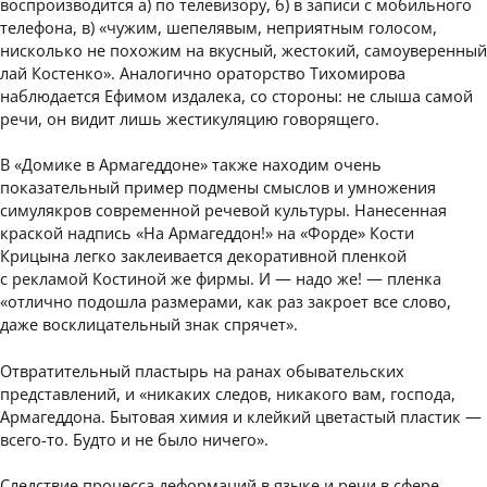
воспроизводится а) по телевизору, б) в записи с мобильного
телефона, в) «чужим, шепелявым, неприятным голосом,
нисколько не похожим на вкусный, жестокий, самоуверенный
лай Костенко». Аналогично ораторство Тихомирова
наблюдается Ефимом издалека, со стороны: не слыша самой
речи, он видит лишь жестикуляцию говорящего.
В «Домике в Армагеддоне» также находим очень
показательный пример подмены смыслов и умножения
симулякров современной речевой культуры. Нанесенная
краской надпись «На Армагеддон!» на «Форде» Кости
Крицына легко заклеивается декоративной пленкой
с рекламой Костиной же фирмы. И — надо же! — пленка
«отлично подошла размерами, как раз закроет все слово,
даже восклицательный знак спрячет».
Отвратительный пластырь на ранах обывательских
представлений, и «никаких следов, никакого вам, господа,
Армагеддона. Бытовая химия и клейкий цветастый пластик —
всего-то. Будто и не было ничего».
Следствие процесса деформаций в языке и речи в сфере