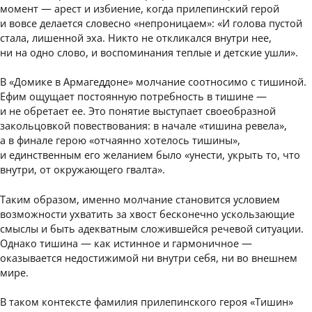
момент — арест и избиение, когда прилепинский герой
и вовсе делается словесно «непроницаем»: «И голова пустой
стала, лишенной эха. Никто не откликался внутри нее,
ни на одно слово, и воспоминания теплые и детские ушли».
В «Домике в Армагеддоне» молчание соотносимо с тишиной.
Ефим ощущает постоянную потребность в тишине —
и не обретает ее. Это понятие выступает своеобразной
закольцовкой повествования: в начале «тишина ревела»,
а в финале герою «отчаянно хотелось тишины»,
и единственным его желанием было «унести, укрыть то, что
внутри, от окружающего гвалта».
Таким образом, именно молчание становится условием
возможности ухватить за хвост бесконечно ускользающие
смыслы и быть адекватным сложившейся речевой ситуации.
Однако тишина — как истинное и гармоничное —
оказывается недостижимой ни внутри себя, ни во внешнем
мире.
В таком контексте фамилия прилепинского героя «Тишин»