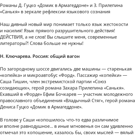
Романы Д. Гуцко «Домик в Армагеддоне» и З. Прилепина
«Санькя» в зеркале рефлексии языкового сознания
Наш дивный новый мир понимает только язык жестокости
и насилия! Язык прямого разрушительного действия!
ДЕЙСТВИЯ, а не слов! Вы слышите меня, современные
литераторы?! Слова больше не нужны!
Н. Ключарева. Россия: общий вагон
По загородному шоссе двигались две машины — старенькая
«копейка» и микроавтобус «Форд». Пассажир «копейки» —
Саша Тишин, член экстремистской партии «Союз
созидающих», герой романа Захара Прилепина «Санькя».
Ехавший в «Форде» Ефим Бочкарев — участник молодежного
православного объединения «Владычный Стяг», герой романа
Дениса Гуцко «Домик в Армагеддоне».
В голове у Саши «копошилось что-то едва различимое
и вполне равнодушное… в иные мгновенья он сам удивленно
отмечал это копошение, казалось бы, своих мыслей — вялый