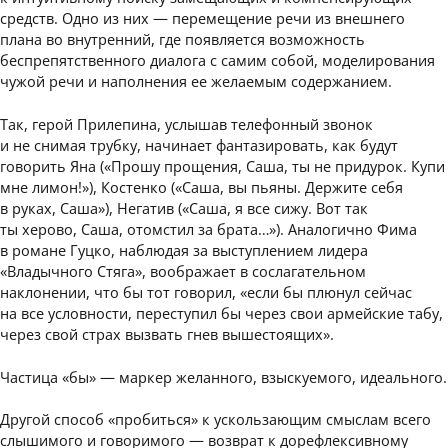
средств. Одно из них — перемещение речи из внешнего
плана во внутренний, где появляется возможность
беспрепятственного диалога с самим собой, моделирования
чужой речи и наполнения ее желаемым содержанием.
Так, герой Прилепина, услышав телефонный звонок
и не снимая трубку, начинает фантазировать, как будут
говорить Яна («Прошу прощения, Саша, ты не придурок. Купи
мне лимон!»), Костенко («Саша, вы пьяны. Держите себя
в руках, Саша»), Негатив («Саша, я все сижу. Вот так
ты херово, Саша, отомстил за брата…»). Аналогично Фима
в романе Гуцко, наблюдая за выступлением лидера
«Владычного Стяга», воображает в сослагательном
наклонении, чтo бы тот говорил, «если бы плюнул сейчас
на все условности, переступил бы через свои армейские табу,
через свой страх вызвать гнев вышестоящих».
Частица «бы» — маркер желанного, взыскуемого, идеального.
Другой способ «пробиться» к ускользающим смыслам всего
слышимого и говоримого — возврат к дорефлексивному