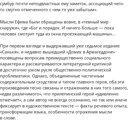
сумбур почти неподвластных ему заметок, ассоциаций чего-
то смутно отмеченного с чем-то уже забытым».
Мысли Ефима были обращены вовне, в «темный мир
снаружи», где «Бог и порядок. И ничего больше — пока
человек смотрит туда из окна проезжающей машины»…
При первом взгляде и выдержавший уже седьмое издание
«Санькя», и недавно вышедший «Домик в Армагеддоне»
посвящены вопросам преимущественно социального
характера и рассматриваются литературной критикой
в достаточно узком русле общественно-политической
проблематики. Однако, объединенные частичным
содержательным сходством и типом главного героя, оба эти
произведения тесно связаны и отражением в них того самого,
«едва различимого», что прилепинский герой «удивленно
отмечает», а сам автор не всегда осознанно, но так или иначе
фиксирует в художественном тексте — факты речевого опыта,
трансформации языка, особенности отражения мысли
в слове.