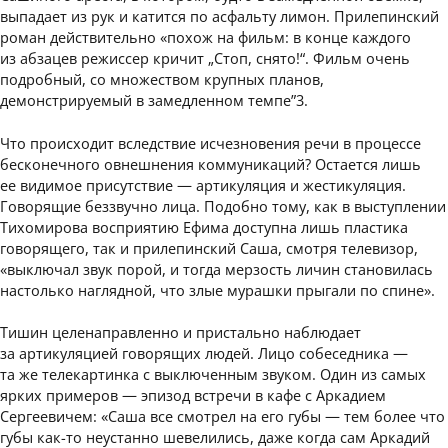
выпадает из рук и катится по асфальту лимон. Прилепинский
роман действительно «похож на фильм: в конце каждого
из абзацев режиссер кричит „Стоп, снято!“. Фильм очень
подробный, со множеством крупных планов,
демонстрируемый в замедленном темпе”3.
Что происходит вследствие исчезновения речи в процессе
бесконечного овнешнения коммуникаций? Остается лишь
ее видимое присутствие — артикуляция и жестикуляция.
Говорящие беззвучно лица. Подобно тому, как в выступлении
Тихомирова восприятию Ефима доступна лишь пластика
говорящего, так и прилепинский Саша, смотря телевизор,
«выключал звук порой, и тогда мерзость личин становилась
настолько наглядной, что злые мурашки прыгали по спине».
Тишин целенаправленно и пристально наблюдает
за артикуляцией говорящих людей. Лицо собеседника —
та же телекартинка с выключенным звуком. Один из самых
ярких примеров — эпизод встречи в кафе с Аркадием
Сергеевичем: «Саша все смотрел на его губы — тем более что
губы как-то неустанно шевелились, даже когда сам Аркадий