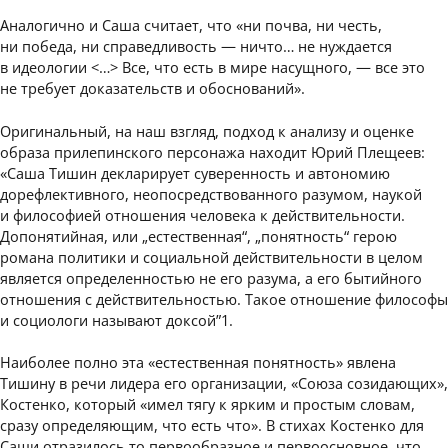
Аналогично и Саша считает, что «ни почва, ни честь,
ни победа, ни справедливость — ничто… не нуждается
в идеологии <…> Все, что есть в мире насущного, — все это
не требует доказательств и обоснований».
Оригинальный, на наш взгляд, подход к анализу и оценке
образа прилепинского персонажа находит Юрий Плещеев:
«Саша Тишин декларирует суверенность и автономию
дорефлективного, неопосредствованного разумом, наукой
и философией отношения человека к действительности.
Допонятийная, или „естественная“, „понятность“ герою
романа политики и социальной действительности в целом
является определенностью не его разума, а его бытийного
отношения с действительностью. Такое отношение философы
и социологи называют доксой”1.
Наиболее полно эта «естественная понятность» явлена
Тишину в речи лидера его организации, «Союза созидающих»,
Костенко, который «имел тягу к ярким и простым словам,
сразу определяющим, что есть что». В стихах Костенко для
Саши отразилось то первообразное и первоосновное, что