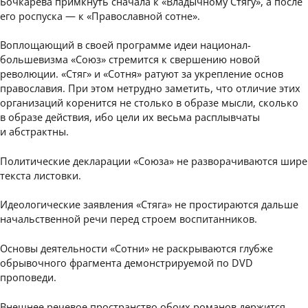
Бочкарева примкнуть сначала к «Владычному Стягу», а после
его роспуска — к «Православной сотне».
Воплощающий в своей программе идеи национал-
большевизма «Союз» стремится к свершению новой
революции. «Стяг» и «Сотня» ратуют за укрепление основ
православия. При этом нетрудно заметить, что отличие этих
организаций коренится не столько в образе мысли, сколько
в образе действия, ибо цели их весьма расплывчаты
и абстрактны.
Политические декларации «Союза» не разворачиваются шире
текста листовки.
Идеологические заявления «Стяга» не простираются дальше
начальственной речи перед строем воспитанников.
Основы деятельности «Сотни» не раскрываются глубже
обрывочного фрагмента демонстрируемой по DVD
проповеди.
Внешнее речевое пространство обоих романов держится