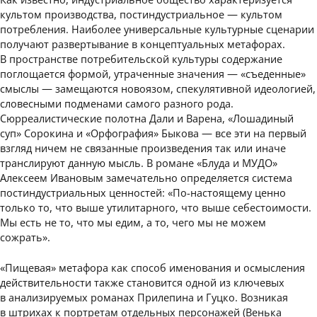
культом производства, постиндустриальное — культом
потребления. Наиболее универсальные культурные сценарии
получают развертывание в концептуальных метафорах.
В пространстве потребительской культуры содержание
поглощается формой, утраченные значения — «съеденные»
смыслы — замещаются новоязом, спекулятивной идеологией,
словесными подменами самого разного рода.
Сюрреалистические полотна Дали и Варена, «Лошадиный
суп» Сорокина и «Орфография» Быкова — все эти на первый
взгляд ничем не связанные произведения так или иначе
транслируют данную мысль. В романе «Блуда и МУДО»
Алексеем Ивановым замечательно определяется система
постиндустриальных ценностей: «По-настоящему ценно
только то, что выше утилитарного, что выше себестоимости.
Мы есть не то, что мы едим, а то, чего мы не можем
сожрать».
«Пищевая» метафора как способ именования и осмысления
действительности также становится одной из ключевых
в анализируемых романах Прилепина и Гуцко. Возникая
в штрихах к портретам отдельных персонажей (Венька