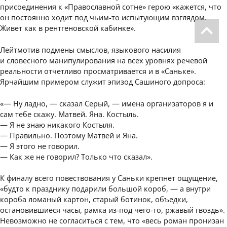
присоединения к «Православной сотне» герою «кажется, что
он постоянно ходит под чьим-то испытующим взглядом.
Живет как в рентгеновской кабинке».
Лейтмотив подмены смыслов, языкового насилия
и словесного манипулирования на всех уровнях речевой
реальности отчетливо просматривается и в «Саньке».
Ярчайшим примером служит эпизод Сашиного допроса:
«— Ну ладно, — сказал Серый, — имена организаторов я и
сам тебе скажу. Матвей. Яна. Костыль.
— Я не знаю никакого Костыля.
— Правильно. Поэтому Матвей и Яна.
— Я этого не говорил.
— Как же не говорил? Только что сказал».
К финалу всего повествования у Саньки крепнет ощущение,
«будто к празднику подарили большой короб, — а внутри
короба ломаный картон, старый ботинок, объедки,
остановившиеся часы, рамка из-под чего-то, ржавый гвоздь».
Невозможно не согласиться с тем, что «весь роман пронизан