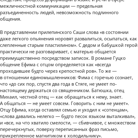
межличностной коммуникации — предельная
разъединенность людей, невозможность подлинного
общения.
В представлении прилепинского Саши слова «в состоянии
даже легкого опьянения норовят развалиться, осыпаться, как
слепленные старым пластилином». С дедом и бабушкой герой
практически не разговаривает, с матерью общается
преимущественно посредством записок. В романе Гуцко
общение Ефима с отцом определяется как «всегда
проходившее будто через крепостной ров». То же —
в отношении единомышленников: Фима с горечью сознает,
что «до сих пор, спустя два года в Стяге, не умеет по-
настоящему держаться со священником. Батюшка, отец
Михаил, честной отец — как обращаться к нему, знает.
А общаться — не умеет совсем. Говорить с ним не умеет».
Отцу Ефима, когда оставлял семью и уходил к «сотенцам»,
«слова давались нелегко — будто песок языком выталкивал»,
и «все, на что хватило смелости, — сбивчивое, с множеством
перечеркнутых, поверху переписанных фраз письмо,
прикрепленное магнитиком к холодильнику».