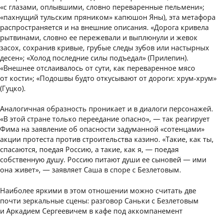
«с глазами, оплывшими, словно переваренные пельмени»;
«пахнущий тульским пряником» капюшон Яны), эта метафора
распространяется и на внешние описания. «Дорога кривела
рытвинами, словно ее пережевали и выплюнули и жевок
засох, сохранив кривые, грубые следы зубов или настырных
десен»; «Холод последние силы подъедал» (Прилепин).
«Внешнее отслаивалось от сути, как переваренное мясо
от кости»; «Подошвы будто откусывают от дороги: хрум-хрум»
(Гуцко).
Аналогичная образность проникает и в диалоги персонажей.
«В этой стране только переедание опасно», — так реагирует
Фима на заявление об опасности задуманной «сотенцами»
акции протеста против строительства казино. «Такие, как ты,
спасаются, поедая Россию, а такие, как я, — поедая
собственную душу. Россию питают души ее сыновей — ими
она живет», — заявляет Саша в споре с Безлетовым.
Наиболее яркими в этом отношении можно считать две
почти зеркальные сцены: разговор Саньки с Безлетовым
и Аркадием Сергеевичем в кафе под аккомпанемент