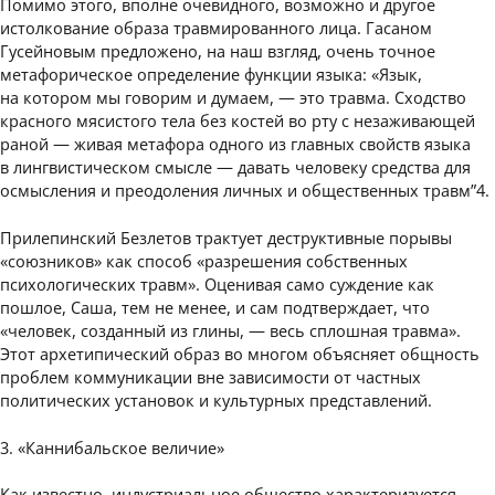
Помимо этого, вполне очевидного, возможно и другое
истолкование образа травмированного лица. Гасаном
Гусейновым предложено, на наш взгляд, очень точное
метафорическое определение функции языка: «Язык,
на котором мы говорим и думаем, — это травма. Сходство
красного мясистого тела без костей во рту с незаживающей
раной — живая метафора одного из главных свойств языка
в лингвистическом смысле — давать человеку средства для
осмысления и преодоления личных и общественных травм”4.
Прилепинский Безлетов трактует деструктивные порывы
«союзников» как способ «разрешения собственных
психологических травм». Оценивая само суждение как
пошлое, Саша, тем не менее, и сам подтверждает, что
«человек, созданный из глины, — весь сплошная травма».
Этот архетипический образ во многом объясняет общность
проблем коммуникации вне зависимости от частных
политических установок и культурных представлений.
3. «Каннибальское величие»
Как известно, индустриальное общество характеризуется