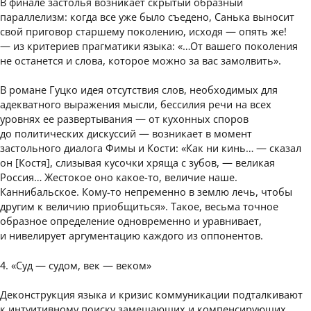
В финале застолья возникает скрытый образный
параллелизм: когда все уже было съедено, Санька выносит
свой приговор старшему поколению, исходя — опять же!
— из критериев прагматики языка: «…От вашего поколения
не останется и слова, которое можно за вас замолвить».
В романе Гуцко идея отсутствия слов, необходимых для
адекватного выражения мысли, бессилия речи на всех
уровнях ее развертывания — от кухонных споров
до политических дискуссий — возникает в момент
застольного диалога Фимы и Кости: «Как ни кинь… — сказал
он [Костя], слизывая кусочки хряща с зубов, — великая
Россия… Жестокое оно какое-то, величие наше.
Каннибальское. Кому-то непременно в землю лечь, чтобы
другим к величию приобщиться». Такое, весьма точное
образное определение одновременно и уравнивает,
и нивелирует аргументацию каждого из оппонентов.
4. «Суд — судом, век — веком»
Деконструкция языка и кризис коммуникации подталкивают
к интуитивному поиску замещающих и компенсирующих