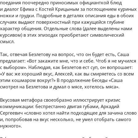
поедания поочередно приносимых официанткой блюд
и диалог Ефима с Костей Крицыным за поглощением куриных
ножки и грудки. Подробные в деталях описания еды в обоих
случаях выдают поверхностный при кажущейся глубине
характер общения. Отдельные слова (далее выделены нами
курсивом) в этих эпизодах приобретают символический
смысл.
Так, отвечая Безлетову на вопрос, чтo он будет есть, Саша
предлагает: «Вот закажите мне, что и себе. Чтоб я не мучился
с выбором». Наблюдая, как Безлетов ест суп, он вопрошает:
«У вас же хороший вкус, Алексей, как вы смиряетесь со всем
этим кошмаром вокруг?» В продолжение беседы «Саша
смотрел на Безлетова и думал о мясе, хотелось мяса».
Вкусовая метафора своеобразно иллюстрирует кризис
коммуникации: беспрестанно двигая губами, Аркадий
Сергеевич «словно хотел найти подходящее для зачина слово
и, попробовав на вкус несколько, не умел отобрать самого
нужного».