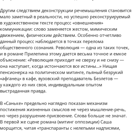
Другим следствием деконструкции речемышления становится
мало заметный в реальности, но успешно реконструируемый
в художественном тексте процесс «овнешнения»
коммуникации: слово заменяется жестом, мимическим
движением, физическим действием. Особенно отчетливо
данный процесс наблюдается в точках перелома
общественного сознания. Революция — одна из таких точек,
и в романе Прилепина этому дается весьма точное и емкое
объяснение: «Революция приходит не сверху и не снизу —
она наступает, когда истончаются все истины…» Нищая
пенсионерка на политическом митинге, пьяный безрукий
«афганец» в кафе, вузовский преподаватель Безлетов —
у каждого из них своя, индивидуальным опытом
выстраданная правда.
В «Саньке» предельно наглядно показан механизм
постижения жизненных смыслов не через мышление-речь,
но через разрушение-присвоение. Слова больше не значат.
В первой же сцене романа (митинг оппозиции) Саша
морщится, читая «транспаранты с нелепыми надписями,