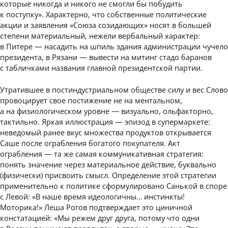
которые никогда и никого не смогли бы побудить
к поступку». Характерно, что собственные политические
акции и заявления «Союза созидающих» носят в большей
степени материальный, нежели вербальный характер:
в Питере — насадить на шпиль здания администрации чучело
президента, в Рязани — вывести на митинг стадо баранов
с табличками названия главной президентской партии.
Утратившее в постиндустриальном обществе силу и вес Слово
провоцирует свое постижение не на ментальном,
а на физиологическом уровне — визуально, ольфакторно,
тактильно. Яркая иллюстрация — эпизод в супермаркете:
неведомый ранее вкус множества продуктов открывается
Саше после ограбления богатого покупателя. Акт
ограбления — та же самая коммуникативная стратегия:
понять значение через материальное действие, буквально
(физически) присвоить смысл. Определение этой стратегии
применительно к политике сформулировано Санькой в споре
с Левой: «В наше время идеологичны… инстинкты!
Моторика!» Леша Рогов подтверждает это циничной
констатацией: «Мы режем друг друга, потому что одни