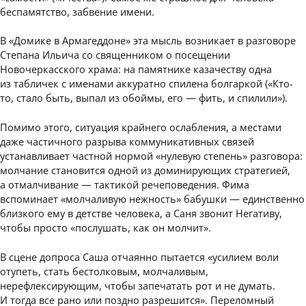
беспамятство, забвение имени.
В «Домике в Армагеддоне» эта мысль возникает в разговоре
Степана Ильича со священником о посещении
Новочеркасского храма: на памятнике казачеству одна
из табличек с именами аккуратно спилена болгаркой («Кто-
то, стало быть, выпал из обоймы, его — фить, и спилили»).
Помимо этого, ситуация крайнего ослабления, а местами
даже частичного разрыва коммуникативных связей
устанавливает частной нормой «нулевую степень» разговора:
молчание становится одной из доминирующих стратегией,
а отмалчивание — тактикой речеповедения. Фима
вспоминает «молчаливую нежность» бабушки — единственно
близкого ему в детстве человека, а Саня звонит Негативу,
чтобы просто «послушать, как он молчит».
В сцене допроса Саша отчаянно пытается «усилием воли
отупеть, стать бестолковым, молчаливым,
нерефлексирующим, чтобы запечатать рот и не думать.
И тогда все рано или поздно разрешится». Переломный