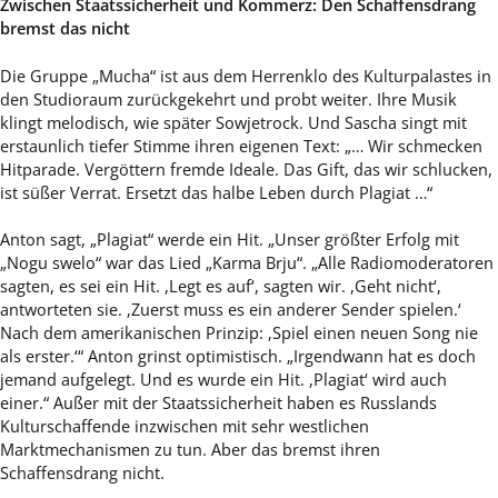
Zwischen Staatssicherheit und Kommerz: Den Schaffensdrang
bremst das nicht
Die Gruppe „Mucha“ ist aus dem Herrenklo des Kulturpalastes in
den Studioraum zurückgekehrt und probt weiter. Ihre Musik
klingt melodisch, wie später Sowjetrock. Und Sascha singt mit
erstaunlich tiefer Stimme ihren eigenen Text: „… Wir schmecken
Hitparade. Vergöttern fremde Ideale. Das Gift, das wir schlucken,
ist süßer Verrat. Ersetzt das halbe Leben durch Plagiat …“
Anton sagt, „Plagiat“ werde ein Hit. „Unser größter Erfolg mit
„Nogu swelo“ war das Lied „Karma Brju“. „Alle Radiomoderatoren
sagten, es sei ein Hit. ,Legt es auf‘, sagten wir. ,Geht nicht‘,
antworteten sie. ‚Zuerst muss es ein anderer Sender spielen.‘
Nach dem amerikanischen Prinzip: ‚Spiel einen neuen Song nie
als erster.‘“ Anton grinst optimistisch. „Irgendwann hat es doch
jemand aufgelegt. Und es wurde ein Hit. ,Plagiat‘ wird auch
einer.“ Außer mit der Staatssicherheit haben es Russlands
Kulturschaffende inzwischen mit sehr westlichen
Marktmechanismen zu tun. Aber das bremst ihren
Schaffensdrang nicht.