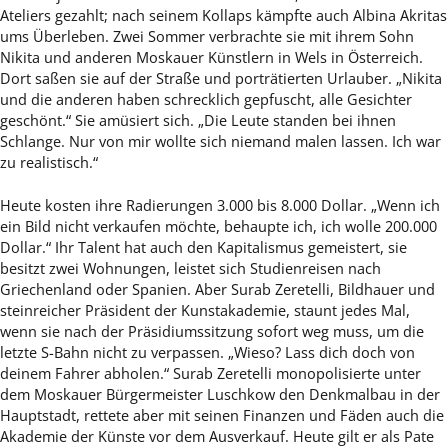
Ateliers gezahlt; nach seinem Kollaps kämpfte auch Albina Akritas
ums Überleben. Zwei Sommer verbrachte sie mit ihrem Sohn
Nikita und anderen Moskauer Künstlern in Wels in Österreich.
Dort saßen sie auf der Straße und porträtierten Urlauber. „Nikita
und die anderen haben schrecklich gepfuscht, alle Gesichter
geschönt.“ Sie amüsiert sich. „Die Leute standen bei ihnen
Schlange. Nur von mir wollte sich niemand malen lassen. Ich war
zu realistisch.“
Heute kosten ihre Radierungen 3.000 bis 8.000 Dollar. „Wenn ich
ein Bild nicht verkaufen möchte, behaupte ich, ich wolle 200.000
Dollar.“ Ihr Talent hat auch den Kapitalismus gemeistert, sie
besitzt zwei Wohnungen, leistet sich Studienreisen nach
Griechenland oder Spanien. Aber Surab Zeretelli, Bildhauer und
steinreicher Präsident der Kunstakademie, staunt jedes Mal,
wenn sie nach der Präsidiumssitzung sofort weg muss, um die
letzte S-Bahn nicht zu verpassen. „Wieso? Lass dich doch von
deinem Fahrer abholen.“ Surab Zeretelli monopolisierte unter
dem Moskauer Bürgermeister Luschkow den Denkmalbau in der
Hauptstadt, rettete aber mit seinen Finanzen und Fäden auch die
Akademie der Künste vor dem Ausverkauf. Heute gilt er als Pate