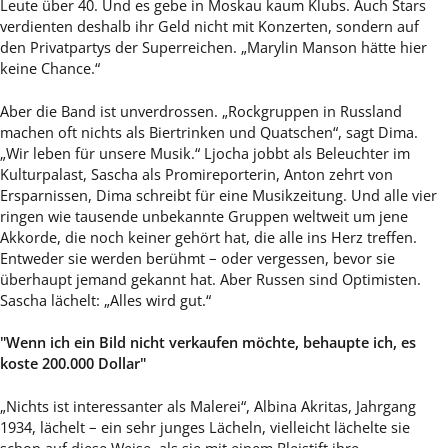
Leute über 40. Und es gebe in Moskau kaum Klubs. Auch Stars
verdienten deshalb ihr Geld nicht mit Konzerten, sondern auf
den Privatpartys der Superreichen. „Marylin Manson hätte hier
keine Chance.“
Aber die Band ist unverdrossen. „Rockgruppen in Russland
machen oft nichts als Biertrinken und Quatschen“, sagt Dima.
„Wir leben für unsere Musik.“ Ljocha jobbt als Beleuchter im
Kulturpalast, Sascha als Promireporterin, Anton zehrt von
Ersparnissen, Dima schreibt für eine Musikzeitung. Und alle vier
ringen wie tausende unbekannte Gruppen weltweit um jene
Akkorde, die noch keiner gehört hat, die alle ins Herz treffen.
Entweder sie werden berühmt – oder vergessen, bevor sie
überhaupt jemand gekannt hat. Aber Russen sind Optimisten.
Sascha lächelt: „Alles wird gut.“
"Wenn ich ein Bild nicht verkaufen möchte, behaupte ich, es
koste 200.000 Dollar"
„Nichts ist interessanter als Malerei“, Albina Akritas, Jahrgang
1934, lächelt – ein sehr junges Lächeln, vielleicht lächelte sie
schon auf diese Weise, als sie mit einem Bleistift ihre