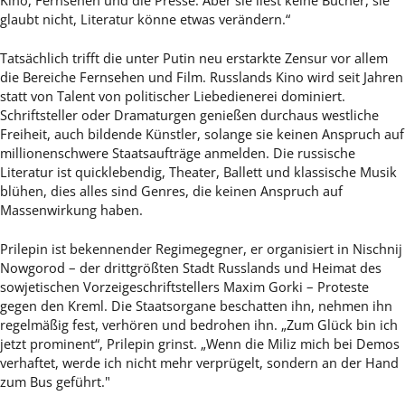
Kino, Fernsehen und die Presse. Aber sie liest keine Bücher, sie
glaubt nicht, Literatur könne etwas verändern.“
Tatsächlich trifft die unter Putin neu erstarkte Zensur vor allem
die Bereiche Fernsehen und Film. Russlands Kino wird seit Jahren
statt von Talent von politischer Liebedienerei dominiert.
Schriftsteller oder Dramaturgen genießen durchaus westliche
Freiheit, auch bildende Künstler, solange sie keinen Anspruch auf
millionenschwere Staatsaufträge anmelden. Die russische
Literatur ist quicklebendig, Theater, Ballett und klassische Musik
blühen, dies alles sind Genres, die keinen Anspruch auf
Massenwirkung haben.
Prilepin ist bekennender Regimegegner, er organisiert in Nischnij
Nowgorod – der drittgrößten Stadt Russlands und Heimat des
sowjetischen Vorzeigeschriftstellers Maxim Gorki – Proteste
gegen den Kreml. Die Staatsorgane beschatten ihn, nehmen ihn
regelmäßig fest, verhören und bedrohen ihn. „Zum Glück bin ich
jetzt prominent“, Prilepin grinst. „Wenn die Miliz mich bei Demos
verhaftet, werde ich nicht mehr verprügelt, sondern an der Hand
zum Bus geführt."