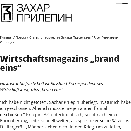
Отк
Главная
/
Пресса
/
Статьи о творчестве Захара Прилепина
/ Arte (Германия-
Франция)
Wirtschaftsmagazins „brand
eins“
Gastautor Stefan Scholl ist Russland-Korrespondent des
Wirtschaftsmagazins „brand eins“.
"Ich habe nicht getötet", Sachar Prilepin überlegt. "Natürlich habe
ich geschossen. Aber ich musste nie jemanden frontal
erschießen." Prilepin, 32, unterbricht sich, sucht nach einer
Formulierung, redet schnell weiter, als spreche er seine Sätze ins
Diktiergerät. „Männer ziehen nicht in den Krieg, um zu töten,