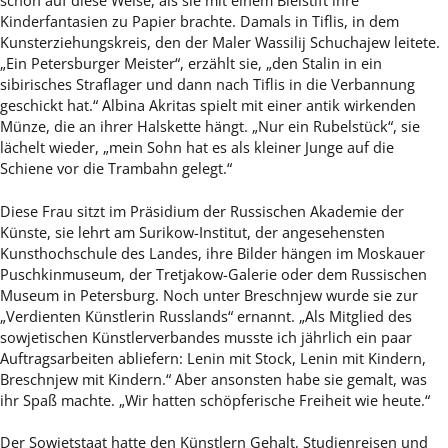
Kinderfantasien zu Papier brachte. Damals in Tiflis, in dem
Kunsterziehungskreis, den der Maler Wassilij Schuchajew leitete.
„Ein Petersburger Meister“, erzählt sie, „den Stalin in ein
sibirisches Straflager und dann nach Tiflis in die Verbannung
geschickt hat.“ Albina Akritas spielt mit einer antik wirkenden
Münze, die an ihrer Halskette hängt. „Nur ein Rubelstück“, sie
lächelt wieder, „mein Sohn hat es als kleiner Junge auf die
Schiene vor die Trambahn gelegt.“
Diese Frau sitzt im Präsidium der Russischen Akademie der
Künste, sie lehrt am Surikow-Institut, der angesehensten
Kunsthochschule des Landes, ihre Bilder hängen im Moskauer
Puschkinmuseum, der Tretjakow-Galerie oder dem Russischen
Museum in Petersburg. Noch unter Breschnjew wurde sie zur
„Verdienten Künstlerin Russlands“ ernannt. „Als Mitglied des
sowjetischen Künstlerverbandes musste ich jährlich ein paar
Auftragsarbeiten abliefern: Lenin mit Stock, Lenin mit Kindern,
Breschnjew mit Kindern.“ Aber ansonsten habe sie gemalt, was
ihr Spaß machte. „Wir hatten schöpferische Freiheit wie heute.“
Der Sowjetstaat hatte den Künstlern Gehalt, Studienreisen und