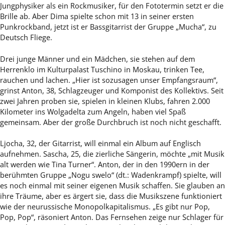
Jungphysiker als ein Rockmusiker, für den Fototermin setzt er die
Brille ab. Aber Dima spielte schon mit 13 in seiner ersten
Punkrockband, jetzt ist er Bassgitarrist der Gruppe „Mucha“, zu
Deutsch Fliege.
Drei junge Männer und ein Mädchen, sie stehen auf dem
Herrenklo im Kulturpalast Tuschino in Moskau, trinken Tee,
rauchen und lachen. „Hier ist sozusagen unser Empfangsraum“,
grinst Anton, 38, Schlagzeuger und Komponist des Kollektivs. Seit
zwei Jahren proben sie, spielen in kleinen Klubs, fahren 2.000
Kilometer ins Wolgadelta zum Angeln, haben viel Spaß
gemeinsam. Aber der große Durchbruch ist noch nicht geschafft.
Ljocha, 32, der Gitarrist, will einmal ein Album auf Englisch
aufnehmen. Sascha, 25, die zierliche Sängerin, möchte „mit Musik
alt werden wie Tina Turner“. Anton, der in den 1990ern in der
berühmten Gruppe „Nogu swelo“ (dt.: Wadenkrampf) spielte, will
es noch einmal mit seiner eigenen Musik schaffen. Sie glauben an
ihre Träume, aber es ärgert sie, dass die Musikszene funktioniert
wie der neurussische Monopolkapitalismus. „Es gibt nur Pop,
Pop, Pop“, räsoniert Anton. Das Fernsehen zeige nur Schlager für