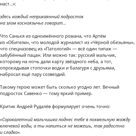
наст…»:
здесь каждый неприкаянный подросток
на злом косноязычье говорит…
Что Санькя из одноимённого романа, что Артём
из «Обители», что молодой журналист из «Чёрной обезьяны»,
что спецназовец из «Патологий» — всё один типаж —
забубённый пацан. Или можно так: русский мальчик,
которому на ночь дали карту звёздного неба, а тот,
опрокидывая стопочки водки и балагуря с друзьями,
набросал ещё пару созвездий.
Такому герою может быть сколько угодно лет. Вечный
подросток Савенко — тому яркий пример.
Критик Андрей Рудалёв формулирует очень точно:
«Сорокалетний мальчишка поднес тебе в похмельную жажду
ключевой воды, а ты напиться не можешь, так радостно
и сладко».