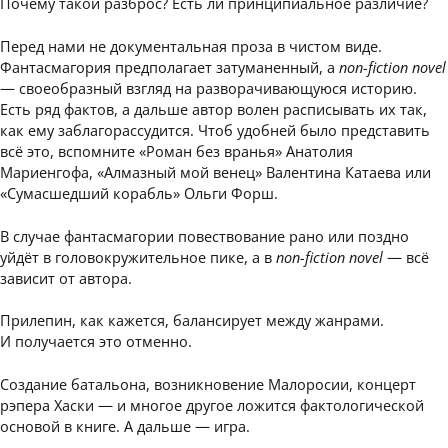
Почему такой разброс? Есть ли принципиальное различие?
Перед нами не документальная проза в чистом виде.
Фантасмагория предполагает затуманенный, а
non-fiction novel
— своеобразный взгляд на разворачивающуюся историю.
Есть ряд фактов, а дальше автор волен расписывать их так,
как ему заблагорассудится. Чтоб удобней было представить
всё это, вспомните «Роман без вранья» Анатолия
Мариенгофа, «Алмазный мой венец» Валентина Катаева или
«Сумасшедший корабль» Ольги Форш.
В случае фантасмагории повествование рано или поздно
уйдёт в головокружительное пике, а в
non-fiction novel
— всё
зависит от автора.
Прилепин, как кажется, балансирует между жанрами.
И получается это отменно.
Создание батальона, возникновение Малоросии, концерт
рэпера Хаски — и многое другое ложится фактологической
основой в книге. А дальше — игра.