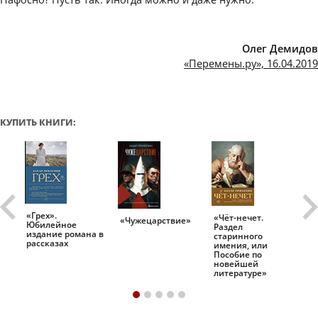
Олег Демидов
«Перемены.ру», 16.04.2019
КУПИТЬ КНИГИ:
«Грех».
«Чёт-нечет.
«Т
«Чужецарствие»
Юбилейное
Раздел
Ис
.
издание романа в
старинного
ро
рассказах
имения, или
Пособие по
новейшей
литературе»