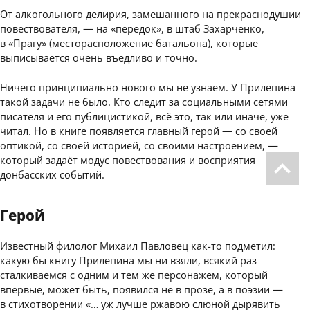
От алкогольного делирия, замешанного на прекраснодушии
повествователя, — на «передок», в штаб Захарченко,
в «Прагу» (месторасположение батальона), которые
выписывается очень въедливо и точно.
Ничего принципиально нового мы не узнаем. У Прилепина
такой задачи не было. Кто следит за социальными сетями
писателя и его публицистикой, всё это, так или иначе, уже
читал. Но в книге появляется главный герой — со своей
оптикой, со своей историей, со своими настроением, —
который задаёт модус повествования и восприятия
донбасских событий.
Герой
Известный филолог Михаил Павловец как-то подметил:
какую бы книгу Прилепина мы ни взяли, всякий раз
сталкиваемся с одним и тем же персонажем, который
впервые, может быть, появился не в прозе, а в поэзии —
в стихотворении «… уж лучше ржавою слюной дырявить