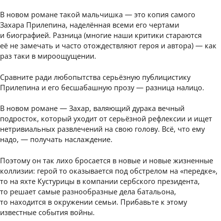
В новом романе такой мальчишка — это копия самого
Захара Прилепина, наделённая всеми его чертами
и биографией. Разница (многие наши критики стараются
её не замечать и часто отождествляют героя и автора) — как
раз таки в мироощущении.
Сравните ради любопытства серьёзную публицистику
Прилепина и его бесшабашную прозу — разница налицо.
В новом романе — Захар, валяющий дурака вечный
подросток, который уходит от серьёзной рефлексии и ищет
нетривиальных развлечений на свою голову. Всё, что ему
надо, — получать наслаждение.
Поэтому он так лихо бросается в новые и новые жизненные
коллизии: герой то оказывается под обстрелом на «передке»,
то на яхте Кустурицы в компании сербского президента,
то решает самые разнообразные дела батальона,
то находится в окружении семьи. Прибавьте к этому
известные события войны.