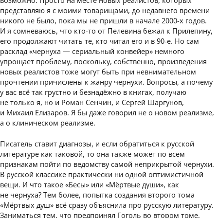
возможно. Просто на месте новых реалистов, которых
представляю я с моими товарищами, до недавнего времени
никого не было, пока мы не пришли в начале 2000-х годов.
И я сомневаюсь, что кто-то от Пелевина бежал к Прилепину,
его продолжают читать те, кто читал его и в 90-е. Но сам
расклад «чернуха — сериальный конвейер» немного
упрощает проблему, поскольку, собственно, произведения
новых реалистов тоже могут быть при невнимательном
прочтении причислены к жанру чернухи. Вопросы, а почему
у вас всё так грустно и безнадёжно в книгах, получаю
не только я, но и Роман Сенчин, и Сергей Шаргунов,
и Михаил Елизаров. Я бы даже говорил не о новом реализме,
а о клиническом реализме.
Писатель ставит диагнозы, и если обратиться к русской
литературе как таковой, то она также может по всем
признакам пойти по ведомству самой неприкрытой чернухи.
В русской классике практически ни одной оптимистичной
вещи. И что такое «Бесы» или «Мёртвые души», как
не чернуха? Тем более, попытка создания второго тома
«Мёртвых душ» всё сразу объяснила про русскую литературу.
Заниматься тем, что предпринял Гоголь во втором томе,