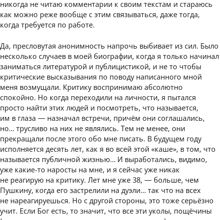
никогда не читаю комментарии к своим текстам и стараюсь
как можно реже вообще с этим связываться, даже тогда,
когда требуется по работе.
Да, пресловутая анонимность напрочь выбивает из сил. Было
несколько случаев в моей биографии, когда я только начинал
заниматься литературой и публицистикой, и не то чтобы
критические высказывания по поводу написанного мной
меня возмущали. Критику воспринимаю абсолютно
спокойно. Но когда переходили на личности, я пытался
просто найти этих людей и посмотреть, что называется,
им в глаза — назначал встречи, причём они соглашались,
но… трусливо на них не являлись. Тем не менее, они
прекращали после этого обо мне писать. В будущем году
исполняется десять лет, как я во всей этой «каше», в том, что
называется публичной жизнью… И выработались, видимо,
уже какие-то наросты на мне, и я сейчас уже никак
не реагирую на критику. Лет мне уже 38, — больше, чем
Пушкину, когда его застрелили на дуэли… так что на всех
не нареагируешься. Но с другой стороны, это тоже серьёзно
учит. Если Бог есть, то значит, что все эти уколы, пощёчины