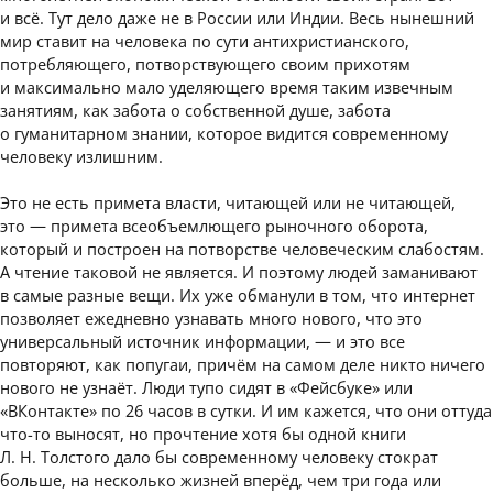
и всё. Тут дело даже не в России или Индии. Весь нынешний
мир ставит на человека по сути антихристианского,
потребляющего, потворствующего своим прихотям
и максимально мало уделяющего время таким извечным
занятиям, как забота о собственной душе, забота
о гуманитарном знании, которое видится современному
человеку излишним.
Это не есть примета власти, читающей или не читающей,
это — примета всеобъемлющего рыночного оборота,
который и построен на потворстве человеческим слабостям.
А чтение таковой не является. И поэтому людей заманивают
в самые разные вещи. Их уже обманули в том, что интернет
позволяет ежедневно узнавать много нового, что это
универсальный источник информации, — и это все
повторяют, как попугаи, причём на самом деле никто ничего
нового не узнаёт. Люди тупо сидят в «Фейсбуке» или
«ВКонтакте» по 26 часов в сутки. И им кажется, что они оттуда
что-то выносят, но прочтение хотя бы одной книги
Л. Н. Толстого дало бы современному человеку стократ
больше, на несколько жизней вперёд, чем три года или