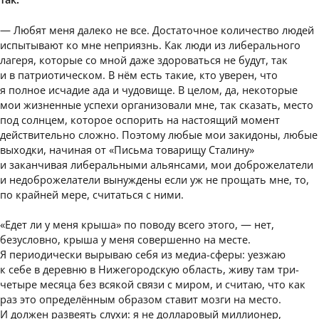
— Любят меня далеко не все. Достаточное количество людей
испытывают ко мне неприязнь. Как люди из либерального
лагеря, которые со мной даже здороваться не будут, так
и в патриотическом. В нём есть такие, кто уверен, что
я полное исчадие ада и чудовище. В целом, да, некоторые
мои жизненные успехи организовали мне, так сказать, место
под солнцем, которое оспорить на настоящий момент
действительно сложно. Поэтому любые мои закидоны, любые
выходки, начиная от «Письма товарищу Сталину»
и заканчивая либеральными альянсами, мои доброжелатели
и недоброжелатели вынуждены если уж не прощать мне, то,
по крайней мере, считаться с ними.
«Едет ли у меня крыша» по поводу всего этого, — нет,
безусловно, крыша у меня совершенно на месте.
Я периодически вырываю себя из медиа-сферы: уезжаю
к себе в деревню в Нижегородскую область, живу там три-
четыре месяца без всякой связи с миром, и считаю, что как
раз это определённым образом ставит мозги на место.
И должен развеять слухи: я не долларовый миллионер,