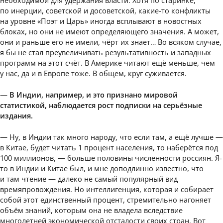
необходимой для удержания власти. Хотя по старинке,
по инерции, советской и досоветской, какие-то конфликты
на уровне «Поэт и Царь» иногда всплывают в новостных
блоках, но они не имеют определяющего значения. А может,
они и раньше его не имели, чёрт их знает… Во всяком случае,
я бы не стал преувеличивать результативность и западных
программ на этот счёт. В Америке читают ещё меньше, чем
у нас, да и в Европе тоже. В общем, круг суживается.
— В Индии, например, и это признано мировой
статистикой, наблюдается рост подписки на серьёзные
издания.
— Ну, в Индии так много народу, что если там, а ещё лучше —
в Китае, будет читать 1 процент населения, то наберётся под
100 миллионов, — больше половины численности россиян. Я-
то в Индии и Китае был, и мне доподлинно известно, что
и там чтение — далеко не самый популярный вид
времяпровождения. Но интеллигенция, которая и собирает
собой этот единственный процент, стремительно нагоняет
объём знаний, которым она не владела вследствие
многолетней экономической отсталости своих стран. Вот