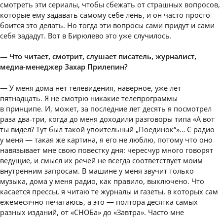
смотреть эти сериалы, чтобы сбежать от страшных вопросов,
которые ему задавать самому себе лень, и он часто просто
боится это делать. Но тогда эти вопросы сами придут и сами
себя зададут. Вот в Бирюлево это уже случилось.
— Что читает, смотрит, слушает писатель, журналист,
медиа-менеджер Захар Прилепин?
— У меня дома нет телевидения, наверное, уже лет
пятнадцать. Я не смотрю никакие телепрограммы
в принципе. И, может, за последние лет десять я посмотрел
раза два-три, когда до меня доходили разговоры типа «А вот
ты видел? Тут был такой упоительный „Поединок“»… С радио
у меня — такая же картина, я его не люблю, потому что оно
навязывает мне свою повестку дня: чересчур много говорят
ведущие, и смысл их речей не всегда соответствует моим
внутренним запросам. В машине у меня звучит только
музыка, дома у меня радио, как правило, выключено. Что
касается прессы, я читаю те журналы и газеты, в которых сам
ежемесячно печатаюсь, а это — полтора десятка самых
разных изданий, от «СНОБа» до «Завтра». Часто мне