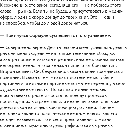
К сожалению, это закон сегодняшнего — не побоюсь этого
слова — рынка. Если ты не будешь присутствовать в медиа-
сфере, люди не скоро дойдут до твоих книг. Это — один
из способов, чтобы до людей докричаться.
— Повинуясь формуле «успешен тот, кто узнаваем».
— Совершенно верно. Десять раз они меня услышали, девять
раз они меня увидели — на том же телеканале «Дождь»,
а завтра пошли в магазин и решили, наконец, ознакомиться
непосредственно, что за книжки пишет этот бритый тип.
Второй момент. Он, безусловно, связан с моей гражданской
позицией. В связи с тем, что как писатель не могу быть
партийным, я никакие партийные догмы не переношу в свои
художественные тексты. Но как партийный человек
я испытываю страсть и ярость по поводу процессов,
происходящих в стране, так или иначе пытаюсь, опять же,
донести свои взгляды, свою позицию до людей. Причём
не только какие-то политические вещи, «телеги», как это
сегодня называется. Но и свои представления о жизни,
о женщине, о мужчине, о демографии, о самых разных