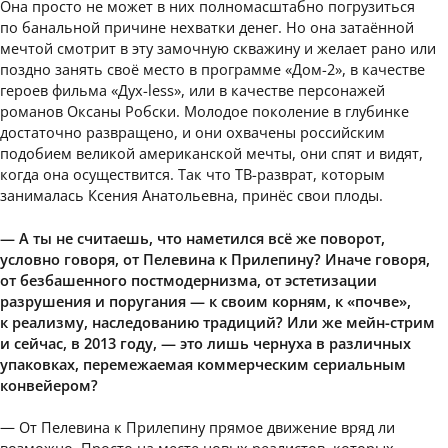
Она просто не может в них полномасштабно погрузиться
по банальной причине нехватки денег. Но она затаённой
мечтой смотрит в эту замочную скважину и желает рано или
поздно занять своё место в программе «Дом-2», в качестве
героев фильма «Дух-less», или в качестве персонажей
романов Оксаны Робски. Молодое поколение в глубинке
достаточно развращено, и они охвачены российским
подобием великой американской мечты, они спят и видят,
когда она осуществится. Так что ТВ-разврат, которым
занималась Ксения Анатольевна, принёс свои плоды.
— А ты не считаешь, что наметился всё же поворот,
условно говоря, от Пелевина к Прилепину? Иначе говоря,
от безбашенного постмодернизма, от эстетизации
разрушения и поругания — к своим корням, к «почве»,
к реализму, наследованию традиций? Или же мейн-стрим
и сейчас, в 2013 году, — это лишь чернуха в различных
упаковках, перемежаемая коммерческим сериальным
конвейером?
— От Пелевина к Прилепину прямое движение вряд ли