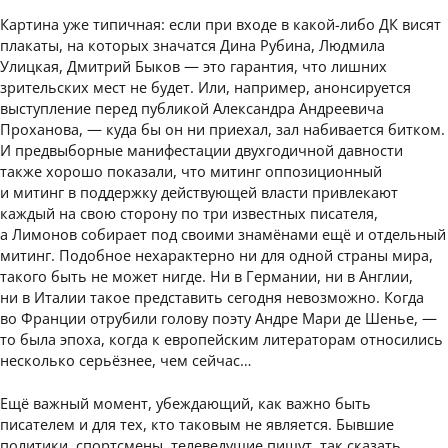
Картина уже типичная: если при входе в какой-либо ДК висят
плакаты, на которых значатся Дина Рубина, Людмила
Улицкая, Дмитрий Быков — это гарантия, что лишних
зрительских мест не будет. Или, например, анонсируется
выступление перед публикой Александра Андреевича
Проханова, — куда бы он ни приехал, зал набивается битком.
И предвыборные манифестации двухгодичной давности
также хорошо показали, что митинг оппозиционный
и митинг в поддержку действующей власти привлекают
каждый на свою сторону по три известных писателя,
а Лимонов собирает под своими знамёнами ещё и отдельный
митинг. Подобное нехарактерно ни для одной страны мира,
такого быть не может нигде. Ни в Германии, ни в Англии,
ни в Италии такое представить сегодня невозможно. Когда
во Франции отрубили голову поэту Андре Мари де Шенье, —
то была эпоха, когда к европейским литераторам относились
несколько серьёзнее, чем сейчас…
Ещё важный момент, убеждающий, как важно быть
писателем и для тех, кто таковым не является. Бывшие
политики, спортсмены, телеведущие пишут, так сказать,