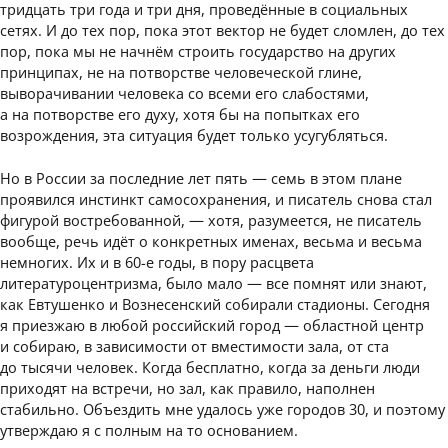
тридцать три года и три дня, проведённые в социальных
сетях. И до тех пор, пока этот вектор не будет сломлен, до тех
пор, пока мы не начнём строить государство на других
принципах, не на потворстве человеческой глине,
выворачивании человека со всеми его слабостями,
а на потворстве его духу, хотя бы на попытках его
возрождения, эта ситуация будет только усугубляться.
Но в России за последние лет пять — семь в этом плане
проявился инстинкт самосохранения, и писатель снова стал
фигурой востребованной, — хотя, разумеется, не писатель
вообще, речь идёт о конкретных именах, весьма и весьма
немногих. Их и в 60-е годы, в пору расцвета
литературоцентризма, было мало — все помнят или знают,
как Евтушенко и Вознесенский собирали стадионы. Сегодня
я приезжаю в любой российский город — областной центр
и собираю, в зависимости от вместимости зала, от ста
до тысячи человек. Когда бесплатно, когда за деньги люди
приходят на встречи, но зал, как правило, наполнен
стабильно. Объездить мне удалось уже городов 30, и поэтому
утверждаю я с полным на то основанием.