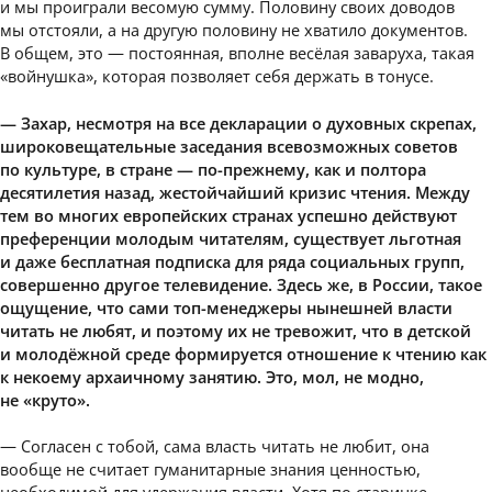
и мы проиграли весомую сумму. Половину своих доводов
мы отстояли, а на другую половину не хватило документов.
В общем, это — постоянная, вполне весёлая заваруха, такая
«войнушка», которая позволяет себя держать в тонусе.
— Захар, несмотря на все декларации о духовных скрепах,
широковещательные заседания всевозможных советов
по культуре, в стране — по-прежнему, как и полтора
десятилетия назад, жестойчайший кризис чтения. Между
тем во многих европейских странах успешно действуют
преференции молодым читателям, существует льготная
и даже бесплатная подписка для ряда социальных групп,
совершенно другое телевидение. Здесь же, в России, такое
ощущение, что сами топ-менеджеры нынешней власти
читать не любят, и поэтому их не тревожит, что в детской
и молодёжной среде формируется отношение к чтению как
к некоему архаичному занятию. Это, мол, не модно,
не «круто».
— Согласен с тобой, сама власть читать не любит, она
вообще не считает гуманитарные знания ценностью,