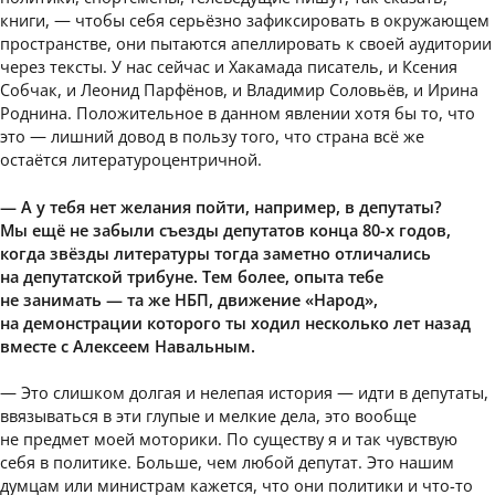
книги, — чтобы себя серьёзно зафиксировать в окружающем
пространстве, они пытаются апеллировать к своей аудитории
через тексты. У нас сейчас и Хакамада писатель, и Ксения
Собчак, и Леонид Парфёнов, и Владимир Соловьёв, и Ирина
Роднина. Положительное в данном явлении хотя бы то, что
это — лишний довод в пользу того, что страна всё же
остаётся литературоцентричной.
— А у тебя нет желания пойти, например, в депутаты?
Мы ещё не забыли съезды депутатов конца 80-х годов,
когда звёзды литературы тогда заметно отличались
на депутатской трибуне. Тем более, опыта тебе
не занимать — та же НБП, движение «Народ»,
на демонстрации которого ты ходил несколько лет назад
вместе с Алексеем Навальным.
— Это слишком долгая и нелепая история — идти в депутаты,
ввязываться в эти глупые и мелкие дела, это вообще
не предмет моей моторики. По существу я и так чувствую
себя в политике. Больше, чем любой депутат. Это нашим
думцам или министрам кажется, что они политики и что-то