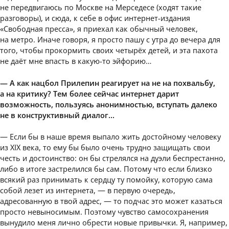
не передвигаюсь по Москве на Мерседесе (ходят такие
разговоры), и сюда, к себе в офис интернет-издания
«Свободная пресса», я приехал как обычный человек,
на метро. Иначе говоря, я просто пашу с утра до вечера для
того, чтобы прокормить своих четырёх детей, и эта пахота
не даёт мне впасть в какую-то эйфорию…
— А как нацбол Прилепин реагирует на не на похвальбу,
а на критику? Тем более сейчас интернет дарит
возможность, пользуясь анонимностью, вступать далеко
не в конструктивный диалог…
— Если бы в наше время выпало жить достойному человеку
из ХIХ века, то ему бы было очень трудно защищать свои
честь и достоинство: он бы стрелялся на дуэли беспрестанно,
либо в итоге застрелился бы сам. Потому что если близко
всякий раз принимать к сердцу ту помойку, которую сама
собой лезет из интернета, — в первую очередь,
адресованную в твой адрес, — то подчас это может казаться
просто невыносимым. Поэтому чувство самосохранения
вынудило меня лично обрести новые привычки. Я, например,