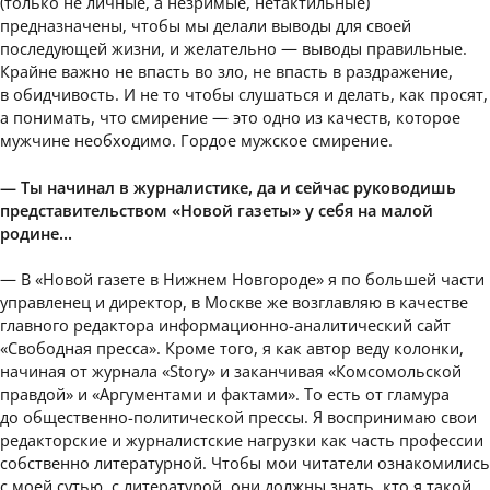
(только не личные, а незримые, нетактильные)
предназначены, чтобы мы делали выводы для своей
последующей жизни, и желательно — выводы правильные.
Крайне важно не впасть во зло, не впасть в раздражение,
в обидчивость. И не то чтобы слушаться и делать, как просят,
а понимать, что смирение — это одно из качеств, которое
мужчине необходимо. Гордое мужское смирение.
— Ты начинал в журналистике, да и сейчас руководишь
представительством «Новой газеты» у себя на малой
родине…
— В «Новой газете в Нижнем Новгороде» я по большей части
управленец и директор, в Москве же возглавляю в качестве
главного редактора информационно-аналитический сайт
«Свободная пресса». Кроме того, я как автор веду колонки,
начиная от журнала «Story» и заканчивая «Комсомольской
правдой» и «Аргументами и фактами». То есть от гламура
до общественно-политической прессы. Я воспринимаю свои
редакторские и журналистские нагрузки как часть профессии
собственно литературной. Чтобы мои читатели ознакомились
с моей сутью, с литературой, они должны знать, кто я такой.