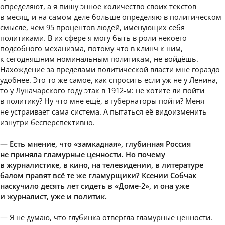
определяют, а я пишу энное количество своих текстов
в месяц, и на самом деле больше определяю в политическом
смысле, чем 95 процентов людей, именующих себя
политиками. В их сфере я могу быть в роли некоего
подсобного механизма, потому что в клинч к ним,
к сегодняшним номинальным политикам, не войдёшь.
Нахождение за пределами политической власти мне гораздо
удобнее. Это то же самое, как спросить если уж не у Ленина,
то у Луначарского году этак в 1912-м: не хотите ли пойти
в политику? Ну что мне ещё, в губернаторы пойти? Меня
не устраивает сама система. А пытаться её видоизменить
изнутри бесперспективно.
— Есть мнение, что «замкадная», глубинная Россия
не приняла гламурные ценности. Но почему
в журналистике, в кино, на телевидении, в литературе
балом правят всё те же гламурщики? Ксении Собчак
наскучило десять лет сидеть в «Доме-2», и она уже
и журналист, уже и политик.
— Я не думаю, что глубинка отвергла гламурные ценности.