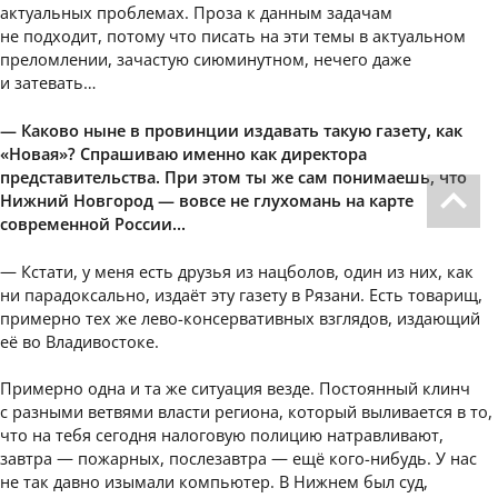
актуальных проблемах. Проза к данным задачам
не подходит, потому что писать на эти темы в актуальном
преломлении, зачастую сиюминутном, нечего даже
и затевать…
— Каково ныне в провинции издавать такую газету, как
«Новая»? Спрашиваю именно как директора
представительства. При этом ты же сам понимаешь, что
Нижний Новгород — вовсе не глухомань на карте
современной России…
— Кстати, у меня есть друзья из нацболов, один из них, как
ни парадоксально, издаёт эту газету в Рязани. Есть товарищ,
примерно тех же лево-консервативных взглядов, издающий
её во Владивостоке.
Примерно одна и та же ситуация везде. Постоянный клинч
с разными ветвями власти региона, который выливается в то,
что на тебя сегодня налоговую полицию натравливают,
завтра — пожарных, послезавтра — ещё кого-нибудь. У нас
не так давно изымали компьютер. В Нижнем был суд,