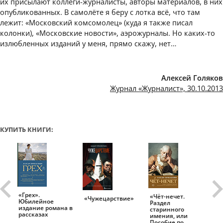
их присылают коллеги-журналисты, авторы материалов, в них
опубликованных. В самолёте я беру с лотка всё, что там
лежит: «Московский комсомолец» (куда я также писал
колонки), «Московские новости», аэрожурналы. Но каких-то
излюбленных изданий у меня, прямо скажу, нет…
Алексей Голяков
Журнал «Журналист», 30.10.2013
КУПИТЬ КНИГИ:
«Грех».
«Чёт-нечет.
«Т
«Чужецарствие»
Юбилейное
Раздел
Ис
.
издание романа в
старинного
ро
рассказах
имения, или
Пособие по