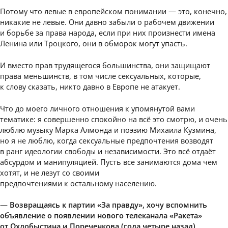
Потому что левые в европейском понимании — это, конечно,
никакие не левые. Они давно забыли о рабочем движении
и борьбе за права народа, если при них произнести имена
Ленина или Троцкого, они в обморок могут упасть.
И вместо прав трудящегося большинства, они защищают
права меньшинств, в том числе сексуальных, которые,
к слову сказать, никто давно в Европе не атакует.
Что до моего личного отношения к упомянутой вами
тематике: я совершенно спокойно на всё это смотрю, и очень
люблю музыку Марка Алмонда и поэзию Михаила Кузмина,
но я не люблю, когда сексуальные предпочтения возводят
в ранг идеологии свободы и независимости. Это всё отдаёт
абсурдом и манипуляцией. Пусть все занимаются дома чем
хотят, и не лезут со своими
предпочтениями к остальному населению.
— Возвращаясь к партии «За правду», хочу вспомнить
объявление о появлении нового телеканала «Ракета»
от Охлобыстина и Пореченкова (года четыре назад),