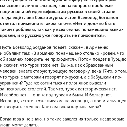
смыслов» я лично слышал, как на вопрос о проблеме
национальной идентификации русских в своей стране
тогда ещё глава Союза журналистов Всеволод Богданов
ответил примерно в таком ключе: «Нет и должно быть
такой проблемы, так как у всех сейчас понамешано всяких
кровей, и о русских уже говорить не приходится».
Пусть Всеволод Богданов поедет, скажем, в Армению
и объявит там: «В армянах понамешено столько кровей, что
об армянах говорить не приходится». Потом поедет в Турцию
и скажет, что турок тоже нет. Вы же, как образованный
человек, знаете старую турецкую поговорку, века 17-го, о том,
что турки с матерями говорят по-русски, а с бабушками по-
украински? Туда же сотни тысяч полонянок вывезли
за несколько столетий. Так что, турок категорически нет.
И сербов нет — они ж под турками были. И болгар нет.
Испанцы, кстати, тоже никакие не испанцы, а про итальянцев
и говорить смешно. Как вам такая картина мира?
Богданова я не знаю, но такие заявления только нездоровые
люди могут делать.