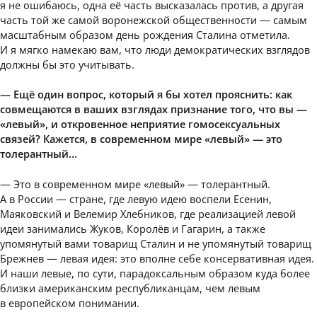
я не ошибаюсь, одна её часть высказалась против, а другая
часть той же самой воронежской общественности — самым
масштабным образом день рождения Сталина отметила.
И я мягко намекаю вам, что люди демократических взглядов
должны бы это учитывать.
— Ещё один вопрос, который я бы хотел прояснить: как
совмещаются в ваших взглядах признание того, что вы —
«левый», и откровенное неприятие гомосексуальных
связей? Кажется, в современном мире «левый» — это
толерантный…
— Это в современном мире «левый» — толерантный.
А в России — стране, где левую идею воспели Есенин,
Маяковский и Велемир Хлебников, где реализацией левой
идеи занимались Жуков, Королёв и Гагарин, а также
упомянутый вами товарищ Сталин и не упомянутый товарищ
Брежнев — левая идея: это вполне себе консервативная идея.
И наши левые, по сути, парадоксальным образом куда более
близки американским республиканцам, чем левым
в европейском понимании.