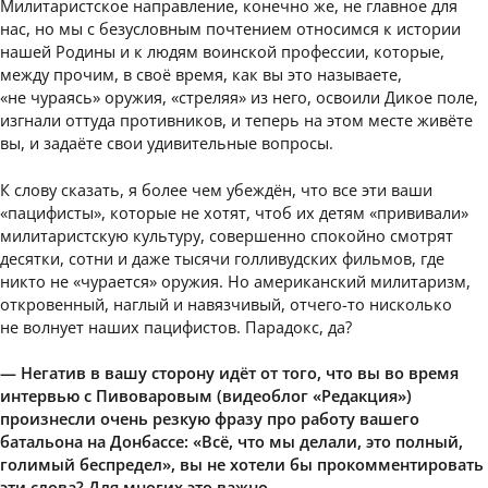
Милитаристское направление, конечно же, не главное для
нас, но мы с безусловным почтением относимся к истории
нашей Родины и к людям воинской профессии, которые,
между прочим, в своё время, как вы это называете,
«не чураясь» оружия, «стреляя» из него, освоили Дикое поле,
изгнали оттуда противников, и теперь на этом месте живёте
вы, и задаёте свои удивительные вопросы.
К слову сказать, я более чем убеждён, что все эти ваши
«пацифисты», которые не хотят, чтоб их детям «прививали»
милитаристскую культуру, совершенно спокойно смотрят
десятки, сотни и даже тысячи голливудских фильмов, где
никто не «чурается» оружия. Но американский милитаризм,
откровенный, наглый и навязчивый, отчего-то нисколько
не волнует наших пацифистов. Парадокс, да?
— Негатив в вашу сторону идёт от того, что вы во время
интервью с Пивоваровым (видеоблог «Редакция»)
произнесли очень резкую фразу про работу вашего
батальона на Донбассе: «Всё, что мы делали, это полный,
голимый беспредел», вы не хотели бы прокомментировать
эти слова? Для многих это важно.