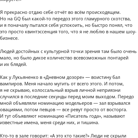
Я прекрасно отдаю себе отчёт во всём происходящем.
Но на GQ был какой-то передоз этого гламурного скотства,
и я поначалу пытался себя успокоить, но быстро понял, что
это просто квинтэссенция того, что я не люблю в нашем шоу-
бизнесе.
Людей достойных с культурной точки зрения там было очень
мало, но было дикое количество всевозможных понтарей
и их блядей.
Как у Лукьяненко в «Дневном дозоре» — воистину бал
вампиров. Меня начало мутить от всего этого. И потом,
я не скрываю, колоссальный взрыв личной неприязни
случился в последние секунды перед моим выходом. Передо
мной объявляли номинацию модельеров — зал взрывался
овациями, потом певцов — все ревут просто от восторга.
И тут объявляют номинацию «Писатель года», называют
известные имена, меня среди них, и тишина.
Кто-то в зале говорит: «А это кто такие?» Люди не скрыли