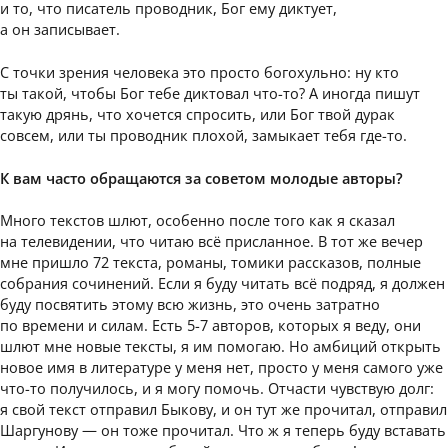
и то, что писатель проводник, Бог ему диктует,
а он записывает.
С точки зрения человека это просто богохульно: ну кто
ты такой, чтобы Бог тебе диктовал что-то? А иногда пишут
такую дрянь, что хочется спросить, или Бог твой дурак
совсем, или ты проводник плохой, замыкает тебя где-то.
К вам часто обращаются за советом молодые авторы?
Много текстов шлют, особенно после того как я сказал
на телевидении, что читаю всё присланное. В тот же вечер
мне пришло 72 текста, романы, томики рассказов, полные
собрания сочинений. Если я буду читать всё подряд, я должен
буду посвятить этому всю жизнь, это очень затратно
по времени и силам. Есть 5-7 авторов, которых я веду, они
шлют мне новые тексты, я им помогаю. Но амбиций открыть
новое имя в литературе у меня нет, просто у меня самого уже
что-то получилось, и я могу помочь. Отчасти чувствую долг:
я свой текст отправил Быкову, и он тут же прочитал, отправил
Шаргунову — он тоже прочитал. Что ж я теперь буду вставать