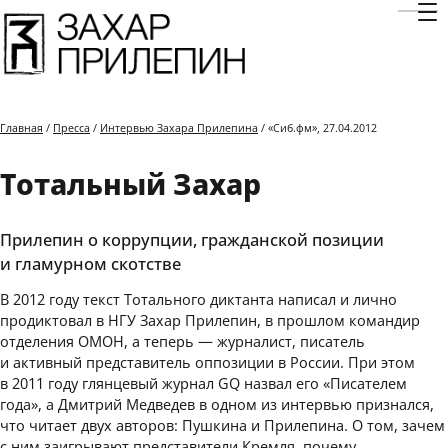
Отк
Главная
/
Пресса
/
Интервью Захара Прилепина
/ «Сиб.фм», 27.04.2012
Тотальный Захар
Прилепин о коррупции, гражданской позиции
и гламурном скотстве
В 2012 году текст Тотального диктанта написал и лично
продиктовал в НГУ Захар Прилепин, в прошлом командир
отделения ОМОН, а теперь — журналист, писатель
и активный представитель оппозиции в России. При этом
в 2011 году глянцевый журнал GQ назвал его «Писателем
года», а Дмитрий Медведев в одном из интервью признался,
что читает двух авторов: Пушкина и Прилепина. О том, зачем
с ним заигрывают представители Кремля, почему