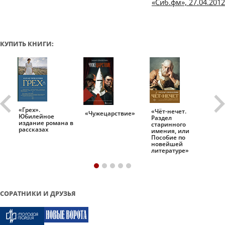
«Сиб.фм», 27.04.2012
КУПИТЬ КНИГИ:
«Грех».
«Чёт-нечет.
«Т
«Чужецарствие»
Юбилейное
Раздел
Ис
.
издание романа в
старинного
ро
рассказах
имения, или
Пособие по
новейшей
литературе»
СОРАТНИКИ И ДРУЗЬЯ