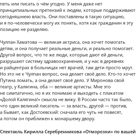
петь или писать о чём угодно. У меня даже нет
принципиальных претензий к людям, которые поддерживают
сегодняшнюю власть. Они поставлены в такую ситуацию,
и я по-человечески могу их понять, хотя как гражданин я эту
позицию не разделяю.
Чулпан Хаматова — великая актриса, она хочет помогать
детям, и она получает реальные деньги, и реально помогает.
Другой вопрос, что те же люди, которые дают ей деньги,
разрушают систему здравоохранения, и у нас в деревнях
и райцентрах в больницах нет врачей, там дети просто мрут.
Но это не к Чулпан вопрос, она делает своё дело. Кто-то хочет
Путина ломать, а она делает своё дело. У Миронова свой
театр, у Калягина, оба — великие артисты. Мне это
не симпатично, но я их понимаю и выходить с плакатом
«Долой Калягина!» смысла не вижу. В России часто так было,
что один великий писатель — за власть, другой — против,
а бывает, как Достоевский: сначала его чуть не повесят,
а потом он приближен к монаршему двору.
Спектакль Кирилла Серебренникова «Отморозки» по вашей