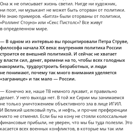
Она ж не описывает жизнь светил. Нигде ни художник,
ни поэт, ни музыкант не может быть оторван от политики.
Не знаю примеров. «Битлз» были оторваны от политики,
«Роллинг Стоунз» или «Секс Пистолс»? Все живут
в определенном мире.
— В одном из интервью вы процитировали Петра Струве,
философа начала XX века: внутренняя политика России
строится ее внешней политикой. И сейчас не хватает
у власти сил, денег, времени на то, чтобы всех голодных
накормить, трудоустроить безработных, и люди
не понимают, почему так много внимания уделяется
«загранице» и так мало — России.
— Конечно же, наше ТВ немного лукавит, и правильно
делает. У него выхода нет. В той же Сирии мы занимаемся
не только уничтожением объективного зла в лице ИГИЛ.
И Великий шелковый путь, и нефть, и прочие преференции
никто не отменял. Если бы на кону не стояли колоссальные
финансовые прибыли, не уверен, что мы бы туда полезли. Это
касается всех военных конфликтов, в которые мы так или