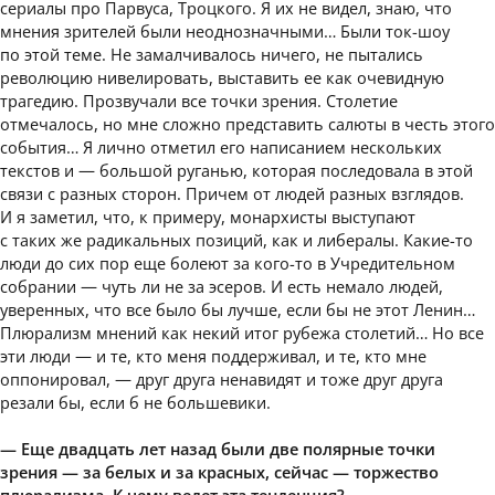
сериалы про Парвуса, Троцкого. Я их не видел, знаю, что
мнения зрителей были неоднозначными… Были ток-шоу
по этой теме. Не замалчивалось ничего, не пытались
революцию нивелировать, выставить ее как очевидную
трагедию. Прозвучали все точки зрения. Столетие
отмечалось, но мне сложно представить салюты в честь этого
события… Я лично отметил его написанием нескольких
текстов и — большой руганью, которая последовала в этой
связи с разных сторон. Причем от людей разных взглядов.
И я заметил, что, к примеру, монархисты выступают
с таких же радикальных позиций, как и либералы. Какие-то
люди до сих пор еще болеют за кого-то в Учредительном
собрании — чуть ли не за эсеров. И есть немало людей,
уверенных, что все было бы лучше, если бы не этот Ленин…
Плюрализм мнений как некий итог рубежа столетий… Но все
эти люди — и те, кто меня поддерживал, и те, кто мне
оппонировал, — друг друга ненавидят и тоже друг друга
резали бы, если б не большевики.
— Еще двадцать лет назад были две полярные точки
зрения — за белых и за красных, сейчас — торжество