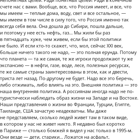
счете нас с вами. Вообще, все, что Россия имеет, и все, что
мы имеем — теплые дома, воду, свет и все остальное, —
мы имеем в том числе в силу того, что Россия именно так
всегда себя вела. Она дошла до Сибири, пошла дальше,
и поэтому у нее есть нефть, газ… Мы жили бы раз
в пятнадцать хуже, чем живем, если бы этой политики
не было. И если кто-то скажет, что, мол, сейчас XXI век,
больше ничего такого не надо, — это полная ерунда. Потому
что планета — та же самая, те же игроки продолжают ту же
экспансию — в нефти, газе, воде, лесе, полезных ресурсах,
те же самые страны заинтересованы в этом, как и двести,
триста лет назад. По-другому не будет. Надо все это беречь,
либо отжимать, либо влиять на это. Внешняя политика — это
наша внутренняя политика. А россиянам иногда надо не по-
туристически наблюдать образ жизни на Западе и на Востоке.
Наши представления о жизни во Франции, Турции, Египте,
Таиланде, США зачастую неадекватны. Мы даже
не представляем, сколько людей живет там в таком виде,
в котором у нас не живет никто. Я недавно был коротко
в Париже — столько бомжей я видел у нас только в 1995-м.
Они везде — дети, старики… Ложатся на асфальт,