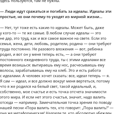
здесь пользуются, там не нужны.
— Люди идут сражаться и погибать за идеалы. Идеалы эти
простые, но они почему-то уходят из мирной жизни…
— Нет, тут тоже есть какие-то идеалы. Может быть, даже
у кого-то — те же самые. В любом случае идеалы — это
не дар, это труд, как и все самое важное на свете. Если это
семья, жена, дети, любовь, родители, родина — они требуют
труда постоянно. Не разового вложения — вот, ребенка
родил, и вот он у меня теперь есть, — а они требуют
постоянного ежедневного труда, ты с этими идеалами все
время возишься: вытираешь ему нос, расчесываешь ему
волосы, зарабатываешь ему на хлеб. Это и есть работа
с идеалами. А человек хочет сказать: все, идеал теперь — я.
Я сам — идеал, и все должно вокруг меня вертеться, потому
что я же родился на белый свет, такой идеальный, и,
собственно, мое счастье и есть точка отсчета значимости
этого мира. И если нет этого счастья, значит, надо валить
отсюда — например. Замечательная точка зрения по поводу
нашей песни «Пора валить тех, кто говорит: „Пора валить!“ —
она же метафорическая! Надоели те, кто абсолютно убежден