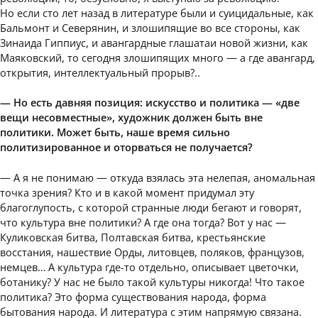
Но если сто лет назад в литературе были и суицидальные, как
Бальмонт и Северянин, и злошипящие во все стороны, как
Зинаида Гиппиус, и авангардные глашатаи новой жизни, как
Маяковский, то сегодня злошипящих много — а где авангард,
открытия, интеллектуальный прорыв?..
— Но есть давняя позиция: искусство и политика — «две
вещи несовместные», художник должен быть вне
политики. Может быть, наше время сильно
политизированное и оторваться не получается?
— А я не понимаю — откуда взялась эта нелепая, аномальная
точка зрения? Кто и в какой момент придумал эту
благоглупость, с которой странные люди бегают и говорят,
что культура вне политики? А где она тогда? Вот у нас —
Куликовская битва, Полтавская битва, крестьянские
восстания, нашествие Орды, литовцев, поляков, французов,
немцев… А культура где-то отдельно, описывает цветочки,
ботанику? У нас не было такой культуры никогда! Что такое
политика? Это форма существования народа, форма
бытования народа. И литература с этим напрямую связана.