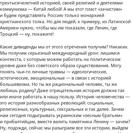
трехтысячелетней историей, своей религией и деятелями
коммунизма — Китай любой! А мы этот пласт «зачистим»
и будем представлять Россию только монархией
христианского толка. Но для людей, к примеру, из Латинской
Америки нужно, чтобы мы им показали, где Ленин, где
Троцкий — ну, покажите!
Какие дивиденды мы от этого отречения получим? Никаких.
Мы получим серьезный международный урон: лишимся
контекста, с которым можем работать на политическом
уровне даже без советского образа существования. Могу
понять чьи-то личные травмы — идеологические,
эстетические, эмоциональные — в связи с историей
большевизма. Но ты же рациональный человек, ты же
любишь родину? Даже отрицательная история должна так
или иначе работать в нашу пользу. История человечества —
это история разнообразных революций: социальных,
религиозных, культурных, сексуальных и так далее. Зачем
нам сегодня подыгрывать украинским «лесным братьям»
и прибалтийцам, вместе валить памятники Ленину — зачем?
Ну, подожди, сейчас мы разыграем все эти истории, выйдем