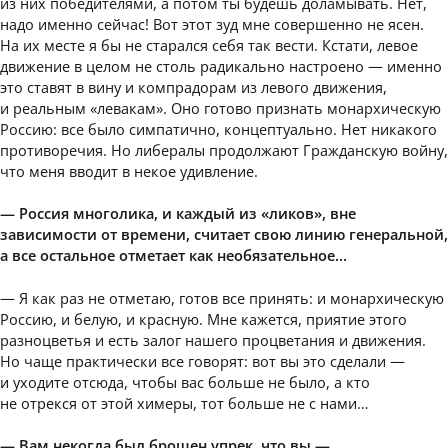
из них победителями, а потом ты будешь доламывать. Нет,
надо именно сейчас! Вот этот зуд мне совершенно не ясен.
На их месте я бы не старался себя так вести. Кстати, левое
движение в целом не столь радикально настроено — именно
это ставят в вину и компрадорам из левого движения,
и реальным «левакам». Оно готово признать монархическую
Россию: все было симпатично, концептуально. Нет никакого
противоречия. Но либералы продолжают Гражданскую войну,
что меня вводит в некое удивление.
— Россия многолика, и каждый из «ликов», вне
зависимости от времени, считает свою линию генеральной,
а все остальное отметает как необязательное…
— Я как раз не отметаю, готов все принять: и монархическую
Россию, и белую, и красную. Мне кажется, приятие этого
разноцветья и есть залог нашего процветания и движения.
Но чаще практически все говорят: вот вы это сделали —
и уходите отсюда, чтобы вас больше не было, а кто
не отрекся от этой химеры, тот больше не с нами…
— Вам некогда был брошен упрек, что вы —