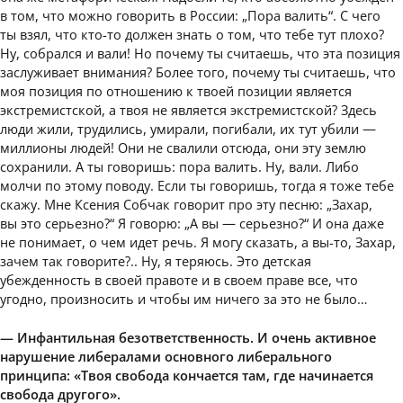
в том, что можно говорить в России: „Пора валить“. С чего
ты взял, что кто-то должен знать о том, что тебе тут плохо?
Ну, собрался и вали! Но почему ты считаешь, что эта позиция
заслуживает внимания? Более того, почему ты считаешь, что
моя позиция по отношению к твоей позиции является
экстремистской, а твоя не является экстремистской? Здесь
люди жили, трудились, умирали, погибали, их тут убили —
миллионы людей! Они не свалили отсюда, они эту землю
сохранили. А ты говоришь: пора валить. Ну, вали. Либо
молчи по этому поводу. Если ты говоришь, тогда я тоже тебе
скажу. Мне Ксения Собчак говорит про эту песню: „Захар,
вы это серьезно?“ Я говорю: „А вы — серьезно?“ И она даже
не понимает, о чем идет речь. Я могу сказать, а вы-то, Захар,
зачем так говорите?.. Ну, я теряюсь. Это детская
убежденность в своей правоте и в своем праве все, что
угодно, произносить и чтобы им ничего за это не было…
— Инфантильная безответственность. И очень активное
нарушение либералами основного либерального
принципа: «Твоя свобода кончается там, где начинается
свобода другого».