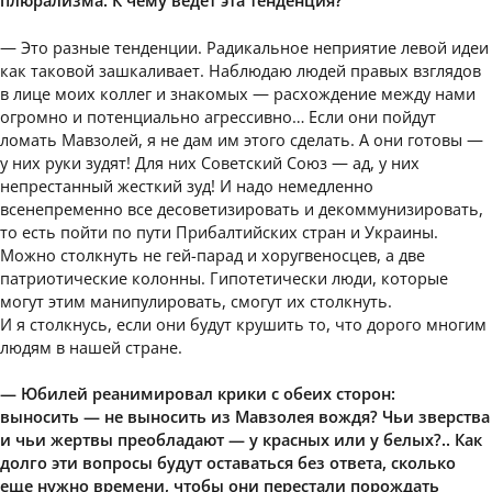
плюрализма. К чему ведет эта тенденция?
— Это разные тенденции. Радикальное неприятие левой идеи
как таковой зашкаливает. Наблюдаю людей правых взглядов
в лице моих коллег и знакомых — расхождение между нами
огромно и потенциально агрессивно… Если они пойдут
ломать Мавзолей, я не дам им этого сделать. А они готовы —
у них руки зудят! Для них Советский Союз — ад, у них
непрестанный жесткий зуд! И надо немедленно
всенепременно все десоветизировать и декоммунизировать,
то есть пойти по пути Прибалтийских стран и Украины.
Можно столкнуть не гей-парад и хоругвеносцев, а две
патриотические колонны. Гипотетически люди, которые
могут этим манипулировать, смогут их столкнуть.
И я столкнусь, если они будут крушить то, что дорого многим
людям в нашей стране.
— Юбилей реанимировал крики с обеих сторон:
выносить — не выносить из Мавзолея вождя? Чьи зверства
и чьи жертвы преобладают — у красных или у белых?.. Как
долго эти вопросы будут оставаться без ответа, сколько
еще нужно времени, чтобы они перестали порождать