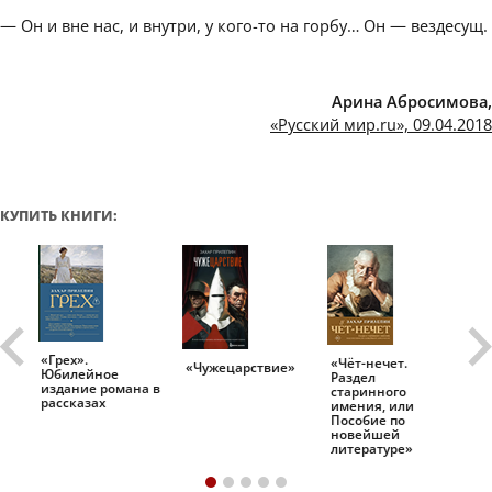
— Он и вне нас, и внутри, у кого-то на горбу… Он — вездесущ.
Арина Абросимова,
«Русский мир.ru», 09.04.2018
КУПИТЬ КНИГИ:
«Грех».
«Чёт-нечет.
«Т
«Чужецарствие»
Юбилейное
Раздел
Ис
.
издание романа в
старинного
ро
рассказах
имения, или
Пособие по
новейшей
литературе»