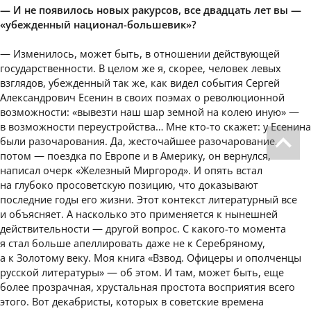
— И не появилось новых ракурсов, все двадцать лет вы —
«убежденный национал-большевик»?
— Изменилось, может быть, в отношении действующей
государственности. В целом же я, скорее, человек левых
взглядов, убежденный так же, как видел события Сергей
Александрович Есенин в своих поэмах о революционной
возможности: «вывезти наш шар земной на колею иную» —
в возможности переустройства… Мне кто-то скажет: у Есенина
были разочарования. Да, жесточайшее разочарование,
потом — поездка по Европе и в Америку, он вернулся,
написал очерк «Железный Миргород». И опять встал
на глубоко просоветскую позицию, что доказывают
последние годы его жизни. Этот контекст литературный все
и объясняет. А насколько это применяется к нынешней
действительности — другой вопрос. С какого-то момента
я стал больше апеллировать даже не к Серебряному,
а к Золотому веку. Моя книга «Взвод. Офицеры и ополченцы
русской литературы» — об этом. И там, может быть, еще
более прозрачная, хрустальная простота восприятия всего
этого. Вот декабристы, которых в советские времена