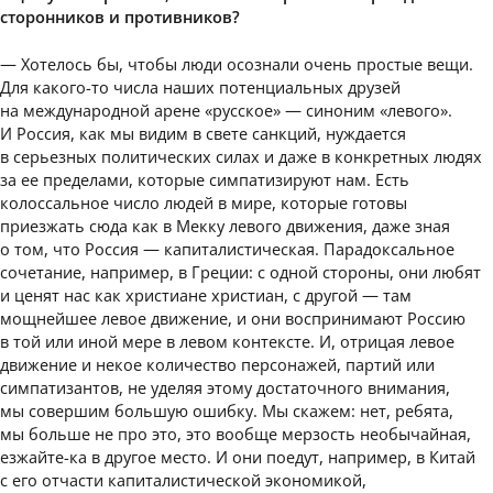
сторонников и противников?
— Хотелось бы, чтобы люди осознали очень простые вещи.
Для какого-то числа наших потенциальных друзей
на международной арене «русское» — синоним «левого».
И Россия, как мы видим в свете санкций, нуждается
в серьезных политических силах и даже в конкретных людях
за ее пределами, которые симпатизируют нам. Есть
колоссальное число людей в мире, которые готовы
приезжать сюда как в Мекку левого движения, даже зная
о том, что Россия — капиталистическая. Парадоксальное
сочетание, например, в Греции: с одной стороны, они любят
и ценят нас как христиане христиан, с другой — там
мощнейшее левое движение, и они воспринимают Россию
в той или иной мере в левом контексте. И, отрицая левое
движение и некое количество персонажей, партий или
симпатизантов, не уделяя этому достаточного внимания,
мы совершим большую ошибку. Мы скажем: нет, ребята,
мы больше не про это, это вообще мерзость необычайная,
езжайте-ка в другое место. И они поедут, например, в Китай
с его отчасти капиталистической экономикой,