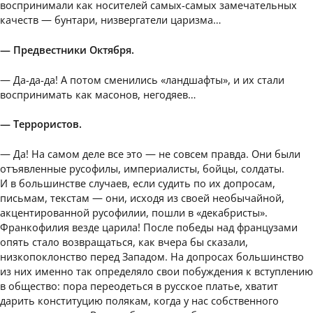
воспринимали как носителей самых-самых замечательных
качеств — бунтари, низвергатели царизма…
— Предвестники Октября.
— Да-да-да! А потом сменились «ландшафты», и их стали
воспринимать как масонов, негодяев…
— Террористов.
— Да! На самом деле все это — не совсем правда. Они были
отъявленные русофилы, империалисты, бойцы, солдаты.
И в большинстве случаев, если судить по их допросам,
письмам, текстам — они, исходя из своей необычайной,
акцентированной русофилии, пошли в «декабристы».
Франкофилия везде царила! После победы над французами
опять стало возвращаться, как вчера бы сказали,
низкопоклонство перед Западом. На допросах большинство
из них именно так определяло свои побуждения к вступлению
в общество: пора переодеться в русское платье, хватит
дарить конституцию полякам, когда у нас собственного