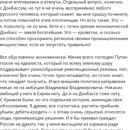
иначе втягиваемся и втянуты. Отдельный вопрос, конечно,
с Донбассом, но тут я не очень воспринимаю любого
русского человека, который скажет: вы мне крышу почините,
а потом помогайте этим ополченцам. Но есть такие. Это —
к психологу, не ко мне. Хотя и с точки зрения экономической
Донбасс — земля богатейшая. Это — кровоток, и сколько
он способен прокормить регионов своими промышленными
мощностями, если их запустить правильно!
Все обусловлено экономически. Менее всего господин Путин
похож на идеалиста, который по всему земному шару
поддерживает разнообразные революционные режимы. Нет,
конечно! Все очень точно просчитывается, он точно знает,
что ожидает получить. И вся внешняя политика направлена
никак не на амбиции Владимира Владимировича. Никаких
амбиций у него в Сирии нету. Да и на Донбассе тоже нету.
С Крымом были, но это отдельная история, имеющая свои
обоснования. Я думаю, вся статистика, расчеты прибыли-
убыли, дебета-кредита — к этому очень серьезно относятся
люди, принимающие решения. И я бы призвал граждан
России не думать так: у меня вытащили из кармана ради
непонятных целей. Ради понятных целей! Ради в конечном