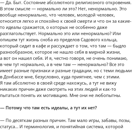
— Да. Быт. Состояние абсолютного религиозного откровения.
В этом смысле — нормально ли это? Нет, ненормально. Это
вообще ненормально, что человек, молодой человек,
относится легко и спокойно к своей смерти и что он за какие-
то идеалы сражается, о которых не особенно даже
разглагольствует. Нормально это или ненормально? Или
опишем тут жизнь сноба из пределов Садового кольца,
который сидит в кафе и рассуждает о том, что там — быдло
разнообразное, которое не нашло себя в мирной жизни,
а вот он нашел себя. И я, честно говоря, не очень понимаю,
в чем тут нормально, а в чем там — ненормально? Все это
имеет разные признаки и разные градации, но с теми людьми
в Донбассе мне, безусловно, куда приятнее, чем с этими.
Я там абсолютно в своей среде нахожусь, а тут не вижу
никаких причин даже смотреть на этих людей и как-то
пытаться понять их мотивацию. Мне они не любопытны.
— Потому что там есть идеалы, а тут их нет?
— По десяткам разных причин. Там мало игры, забавы, позы,
статуса… И терминология, и понятийная система, которой