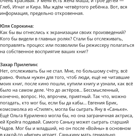
очень красивая. У меня есть жена Маша, и трое детей —
Глеб, Игнат и Кира. Мы ждём четвёртого ребёнка. Вот, вся
информация, предельно откровенная.
Юля Сорокина:
Как бы вы отнеслись к экранизации своих произведений?
Кого бы видели в главных ролях? Стали бы отслеживать,
поправлять процесс или позволили бы режиссеру полагаться
на собственное восприятие ваших книг?
Захар Прилепин:
Нет, отслеживать бы не стал. Мне, по большому счёту, всё
равно. Фильм нужен для того, чтоб люди, ещё не читавшие
моих книг, после кино пошли, купили книгу и узнали, как всё
было на самом деле. Что до актёров… Бессмысленный,
конечно, вопрос. Но, впрочем, приятный. Так что, можно
погадать, кто мог бы, если бы да кабы… Евгения Брик,
комсомолка из «Стиляг», могла бы сыграть Яну в «Саньке».
Ещё Ольга Куриленко могла бы, но она заграничная актриса,
ей Крейга подавай. Самого Саньку может сыграть старший
Чадов. Мог бы и младший, но он после «Войны» в основном
в какой-то «фигне» играет. Санькину мать гениально