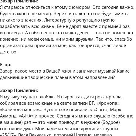
Захар Прилепин:
Я стараюсь относиться к этому с юмором. Это сегодня важно,
будет важно ещё месяц. Через пять лет это не будет иметь
никакого значения. Литературную репутацию нужно
зарабатывать всю жизнь. Её не дарят вместе с премией раз
и навсегда. А собственно эта пачка денег — она не помешает,
конечно, ни моей семье, ни моим друзьям. Так что, спасибо
организаторам премии за моё, как говорится, счастливое
детство.
Егор:
Захар, какое место в Вашей жизни занимает музыка? Какие
дальнейшие творческие планы в этом направлении?
Захар Прилепин:
Я музыку слушать люблю. Я вырос как дитя рок-н-ролла,
собирая все возможные на свете записи БГ, «Хронопа»,
«Калинова моста»… Чуть позже появились «Cure», Марк
Алмонд, «А-HA» и прочее. Сегодня я много слушаю (особенно
в машине) рэп — это меня приводит в нужное (бодрое)
состояние духа. Мои замечательные друзья из группы
«25/17», Вася Вакуленко, который Ноггано, недавно