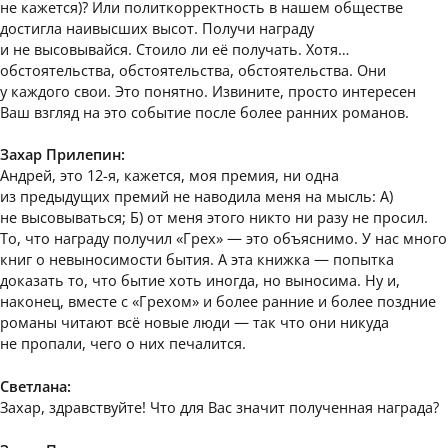
не кажется)? Или политкорректность в нашем обществе
достигла наивысших высот. Получи награду
и не высовывайся. Стоило ли её получать. Хотя…
обстоятельства, обстоятельства, обстоятельства. Они
у каждого свои. Это понятно. Извините, просто интересен
Ваш взгляд на это событие после более ранних романов.
Захар Прилепин:
Андрей, это 12-я, кажется, моя премия, ни одна
из предыдущих премий не наводила меня на мысль: А)
не высовываться; Б) от меня этого никто ни разу не просил.
То, что награду получил «Грех» — это объяснимо. У нас много
книг о невыносимости бытия. А эта книжка — попытка
доказать то, что бытие хоть иногда, но выносима. Ну и,
наконец, вместе с «Грехом» и более ранние и более поздние
романы читают всё новые люди — так что они никуда
не пропали, чего о них печалится.
Светлана:
Захар, здравствуйте! Что для Вас значит полученная награда?