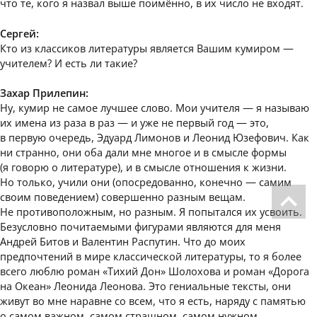
что те, кого я назвал выше поимённо, в их число не входят.
Сергей:
Кто из классиков литературы является Вашим кумиром —
учителем? И есть ли такие?
Захар Прилепин:
Ну, кумир не самое лучшее слово. Мои учителя — я называю
их имена из раза в раз — и уже не первый год — это,
в первую очередь, Эдуард Лимонов и Леонид Юзефович. Как
ни странно, они оба дали мне многое и в смысле формы
(я говорю о литературе), и в смысле отношения к жизни.
Но только, учили они (опосредованно, конечно — самим
своим поведением) совершенно разным вещам.
Не противоположным, но разным. Я попытался их усвоить.
Безусловно почитаемыми фигурами являются для меня
Андрей Битов и Валентин Распутин. Что до моих
предпочтений в мире классической литературы, то я более
всего люблю роман «Тихий Дон» Шолохова и роман «Дорога
на Океан» Леонида Леонова. Это гениальные тексты, они
живут во мне наравне со всем, что я есть, наряду с памятью
о самом важном, самом страшном, самом нужном.