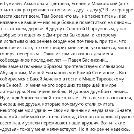
и Гумилёв, Ахматова и Цветаева, Есенин и Маяковский (хотя
эти-то как раз ревниво относились друг к другу)? В литературе
места хватит всем. Тем более что мы, не такие титаны, как
названные выше — нас ещё больше поместиться на одном…
э-э… скажем, дереве. Я дружу с Серёжей Шаргуновым, у нас
добрые отношения с Дмитрием Быковым, к которому
я испытываю искреннее сердечное почтение, при том, что
многое из того, что он говорит мне зачастую кажется, мягко
говоря, неверным… Один из самых важных для меня
собеседников последних лет — Павел Басинский…
Мы замечательным образом приятельствуем с Ильдаром
Абузяровым, Мишей Елизаровым и Ромой Сенчиным… Вот
собираемся с Васей Авченко в гости к Мише Тарковскому
на Енисей… У меня много хороших товарищей в мире
литературы. Я их очень люблю. И дорожу дружбой с ними…
Ну и недоброжелателей тоже хватает. Есть и, что называется,
вчерашние друзья, которые почему-то стали считать
некоторые мои удачи — своими личными неудачами. Знаете,
как мой любимый писатель Леонид Леонов говорил: «Труднее
всего наши успехи переживают наши друзья». Вот и такие
«друзья» тоже у меня наличествуют. Но я искренне надеюсь,