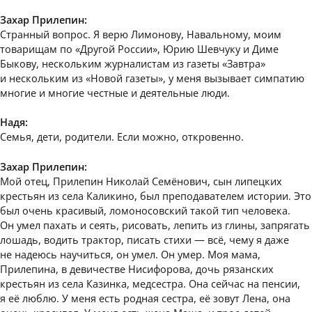
Захар Прилепин:
Странный вопрос. Я верю Лимонову, Навальному, моим
товарищам по «Другой России», Юрию Шевчуку и Диме
Быкову, нескольким журналистам из газеты «Завтра»
и нескольким из «Новой газеты», у меня вызывает симпатию
многие и многие честные и деятельные люди.
Надя:
Семья, дети, родители. Если можно, откровенно.
Захар Прилепин:
Мой отец, Прилепин Николай Семёнович, сын липецких
крестьян из села Каликино, был преподавателем истории. Это
был очень красивый, ломоносовский такой тип человека.
Он умел пахать и сеять, рисовать, лепить из глины, запрягать
лошадь, водить трактор, писать стихи — всё, чему я даже
не надеюсь научиться, он умел. Он умер. Моя мама,
Прилепина, в девичестве Нисифорова, дочь рязанских
крестьян из села Казинка, медсестра. Она сейчас на пенсии,
я её люблю. У меня есть родная сестра, её зовут Лена, она