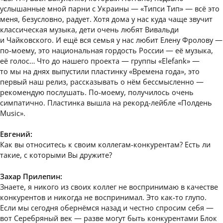
услышанные мной парни с Украины — «Типси Тип» — всё это
меня, безусловно, радует. Хотя дома у нас куда чаще звучит
классическая музыка, дети очень любят Вивальди
и Чайковского. И ещё вся семья у нас любит Елену Фролову —
по-моему, это национальная гордость России — её музыка,
её голос… Что до нашего проекта — группы «Elefank» —
то мы на днях выпустили пластинку «Времена года», это
первый наш релиз, рассказывать о нём бессмысленно —
рекомендую послушать. По-моему, получилось очень
симпатично. Пластинка вышла на рекорд-лейбле «Полдень
Music».
Евгений:
Как вы относитесь к своим коллегам-конкурентам? Есть ли
такие, с которыми Вы дружите?
Захар Прилепин:
Знаете, я никого из своих коллег не воспринимаю в качестве
конкурентов и никогда не воспринимал. Это как-то глупо.
Если мы сегодня обернёмся назад и честно спросим себя —
вот Серебряный век — разве могут быть конкурентами Блок