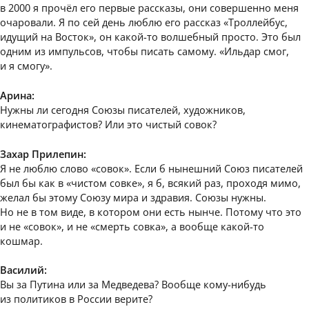
в 2000 я прочёл его первые рассказы, они совершенно меня
очаровали. Я по сей день люблю его рассказ «Троллейбус,
идущий на Восток», он какой-то волшебный просто. Это был
одним из импульсов, чтобы писать самому. «Ильдар смог,
и я смогу».
Арина:
Нужны ли сегодня Союзы писателей, художников,
кинематографистов? Или это чистый совок?
Захар Прилепин:
Я не люблю слово «совок». Если б нынешний Союз писателей
был бы как в «чистом совке», я б, всякий раз, проходя мимо,
желал бы этому Союзу мира и здравия. Союзы нужны.
Но не в том виде, в котором они есть нынче. Потому что это
и не «совок», и не «смерть совка», а вообще какой-то
кошмар.
Василий:
Вы за Путина или за Медведева? Вообще кому-нибудь
из политиков в России верите?