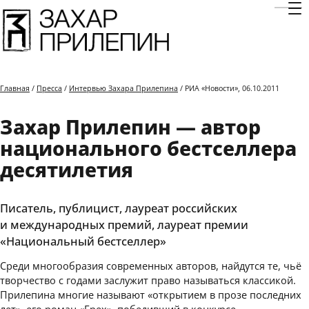
Отк
Главная
/
Пресса
/
Интервью Захара Прилепина
/ РИА «Новости», 06.10.2011
Захар Прилепин — автор
национального бестселлера
десятилетия
Писатель, публицист, лауреат российских
и международных премий, лауреат премии
«Национальный бестселлер»
Среди многообразия современных авторов, найдутся те, чьё
творчество с годами заслужит право называться классикой.
Прилепина многие называют «открытием в прозе последних
лет», его роман «Грех», победивший в конкурсе