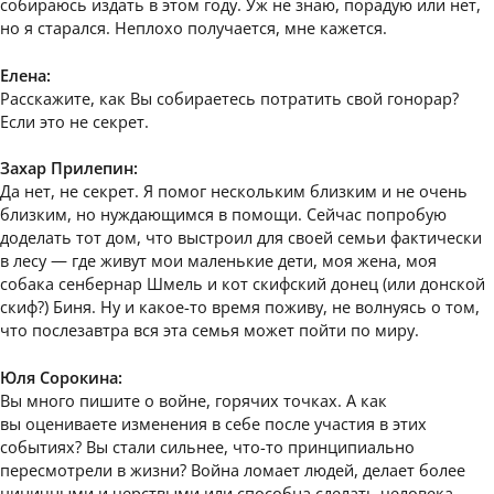
собираюсь издать в этом году. Уж не знаю, порадую или нет,
но я старался. Неплохо получается, мне кажется.
Елена:
Расскажите, как Вы собираетесь потратить свой гонорар?
Если это не секрет.
Захар Прилепин:
Да нет, не секрет. Я помог нескольким близким и не очень
близким, но нуждающимся в помощи. Сейчас попробую
доделать тот дом, что выстроил для своей семьи фактически
в лесу — где живут мои маленькие дети, моя жена, моя
собака сенбернар Шмель и кот скифский донец (или донской
скиф?) Биня. Ну и какое-то время поживу, не волнуясь о том,
что послезавтра вся эта семья может пойти по миру.
Юля Сорокина:
Вы много пишите о войне, горячих точках. А как
вы оцениваете изменения в себе после участия в этих
событиях? Вы стали сильнее, что-то принципиально
пересмотрели в жизни? Война ломает людей, делает более
циничными и черствыми или способна сделать человека