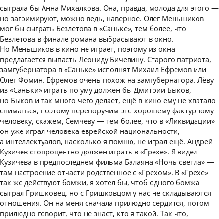
сыграла бы Анна Михалкова. Она, правда, молода для этого —
но загримируют, можно ведь, наверное. Олег Меньшиков
мог бы сыграть Безлетова в «Саньке», тем более, что
Безлетова в финале романа выбрасывают в окно.
Но Меньшиков в кино не играет, поэтому из окна
предлагается выпасть Леониду Бичевину. Старого патриота,
замгубернатора в «Саньке» исполнят Михаил Ефремов или
Олег Фомин. Ефремов очень похож на замгубернатора. Лёву
из «Саньки» играть по уму должен бы Дмитрий Быков,
но Быков и так много чего делает, ещё в кино ему не хватало
сниматься, поэтому перепоручим это хорошему фактурному
человеку, скажем, Семчеву — тем более, что в «Ликвидации»
он уже играл человека еврейской национальности,
а интеллектуалов, насколько я помню, не играл ещё. Андрей
Кузичев стопроцентно должен играть в «Грехе». Я видел
Кузичева в предпоследнем фильма Балаяна «Ночь светла» —
там настроение отчасти родственное с «Грехом». В «Грехе»
так же действуют бомжи, я хотел бы, чтоб одного бомжа
сыграл Гришковец, но с Гришковцом у нас не складываются
отношения. Он на меня сначала прилюдно сердится, потом
прилюдно говорит, что не знает, кто я такой. Так что,