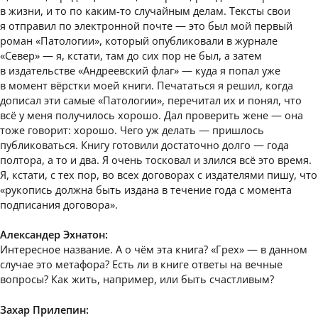
в жизни, и то по каким-то случайным делам. Тексты свои
я отправил по электронной почте — это был мой первый
роман «Патологии», который опубликовали в журнале
«Север» — я, кстати, там до сих пор не был, а затем
в издательстве «Андреевский флаг» — куда я попал уже
в момент вёрстки моей книги. Печататься я решил, когда
дописал эти самые «Патологии», перечитал их и понял, что
всё у меня получилось хорошо. Дал проверить жене — она
тоже говорит: хорошо. Чего уж делать — пришлось
публиковаться. Книгу готовили достаточно долго — года
полтора, а то и два. Я очень тосковал и злился всё это время.
Я, кстати, с тех пор, во всех договорах с издателями пишу, что
«рукопись должна быть издана в течение года с момента
подписания договора».
Александер Эхнатон:
Интересное название. А о чём эта книга? «Грех» — в данном
случае это метафора? Есть ли в книге ответы на вечные
вопросы? Как жить, например, или быть счастливым?
Захар Прилепин: