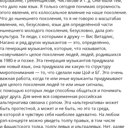
Борзыкине, Гребенщикове, Чистякове и т. д. Они были тем,
что дало нам язык. Я только сегодня понимаю огромность
этого явления, его колоссальное влияние на наше поколение.
Что до нынешнего поколения, то я не говорю о масштабах
явления, но, безусловно, язык для определённой части
нынешнего молодого поколения, безусловно, дала рэп-
культура. Те люди, с которыми я дружу — Вис Витадлис,
Нагано и ряд других музыкантов — это, определённо,
та генерация музыкантов, которые, что называется,
«озвучивают» целое поколение людей, людей, родившихся
в 1980-е и позже. Эта генерация музыкантов придумала
им новый язык, она придумала им какую-то структуру
миропонимания — то, что сделали нам Цой и БГ. Это очень
важная работа, когда те или иные музыканты придумывают
для целого поколения людей те или иные сигналы,
с помощью которых люди способны общаться и понимать
друг друга. Для меня вся современная российская
альтернатива связана с рэпом. Эта «альтернатива» может
быть протестной, а может и не быть, но это та среда,
в которой я чувствую себя наиболее адекватно. На любом
рэп-концерте можно увидеть толпу правых, в том числе
и фашистского толка, толпу левых и ультралевых. Нет, разве