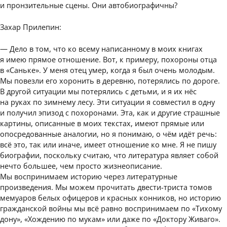
и пронзительные сцены. Они автобиографичны?
Захар Прилепин:
— Дело в том, что ко всему написанному в моих книгах
я имею прямое отношение. Вот, к примеру, похороны отца
в «Саньке». У меня отец умер, когда я был очень молодым.
Мы повезли его хоронить в деревню, потерялись по дороге.
В другой ситуации мы потерялись с детьми, и я их нёс
на руках по зимнему лесу. Эти ситуации я совместил в одну
и получил эпизод с похоронами. Эта, как и другие страшные
картины, описанные в моих текстах, имеют прямые или
опосредованные аналогии, но я понимаю, о чём идёт речь:
всё это, так или иначе, имеет отношение ко мне. Я не пишу
биографии, поскольку считаю, что литература являет собой
нечто большее, чем просто жизнеописание.
Мы воспринимаем историю через литературные
произведения. Мы можем прочитать двести-триста томов
мемуаров белых офицеров и красных конников, но историю
гражданской войны мы всё равно воспринимаем по «Тихому
дону», «Хождению по мукам» или даже по «Доктору Живаго».