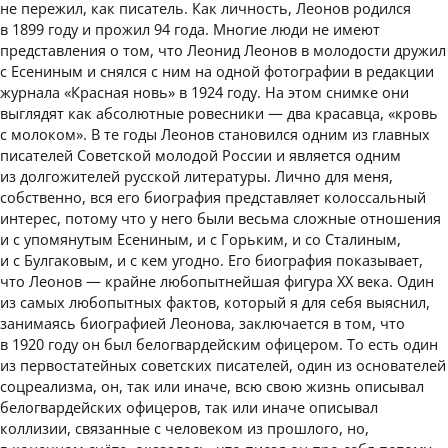
не пережил, как писатель. Как личность, Леонов родился
в 1899 году и прожил 94 года. Многие люди не имеют
представления о том, что Леонид Леонов в молодости дружил
с Есениным и снялся с ним на одной фотографии в редакции
журнала «Красная новь» в 1924 году. На этом снимке они
выглядят как абсолютные ровесники — два красавца, «кровь
с молоком». В те годы Леонов становился одним из главных
писателей Советской молодой России и является одним
из долгожителей русской литературы. Лично для меня,
собственно, вся его биография представляет колоссальный
интерес, потому что у него были весьма сложные отношения
и с упомянутым Есениным, и с Горьким, и со Сталиным,
и с Булгаковым, и с кем угодно. Его биография показывает,
что Леонов — крайне любопытнейшая фигура XX века. Один
из самых любопытных фактов, который я для себя выяснил,
занимаясь биографией Леонова, заключается в том, что
в 1920 году он был белогвардейским офицером. То есть один
из первостатейных советских писателей, один из основателей
соцреализма, он, так или иначе, всю свою жизнь описывал
белогвардейских офицеров, так или иначе описывал
коллизии, связанные с человеком из прошлого, но,