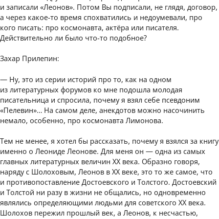
и записали «Леонов». Потом Вы подписали, не глядя, договор,
а через какое-то время спохватились и недоумевали, про
кого писать: про космонавта, актёра или писателя.
Действительно ли было что-то подобное?
Захар Прилепин:
— Ну, это из серии историй про то, как на одном
из литературных форумов ко мне подошла молодая
писательница и спросила, почему я взял себе псевдоним
«Пелевин»… На самом деле, анекдотов можно насочинить
немало, особенно, про космонавта Лимонова.
Тем не менее, я хотел бы рассказать, почему я взялся за книгу
именно о Леониде Леонове. Для меня он — одна из самых
главных литературных величин XX века. Образно говоря,
наряду с Шолоховым, Леонов в XX веке, это то же самое, что
и противопоставление Достоевского и Толстого. Достоевский
и Толстой ни разу в жизни не общались, но одновременно
являлись определяющими людьми для советского XX века.
Шолохов пережил прошлый век, а Леонов, к несчастью,