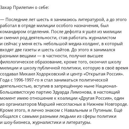
Захар Прилепин о себе:
— Последние лет шесть я занимаюсь литературой, а до этого
работал в отряде милиции особого назначения, был
командиром отделения. После дефолта я ушёл из милиции
и сменил род деятельности, став работать журналистом
и сейчас у меня есть небольшой медиа-холдинг, в который
входят две газеты и шесть сайтов. До этого я занимался
разными вещами — в частности, получил высшее
филологическое образование, кроме того, окончил школу
милиции и школу публичной политики, которую в своё время
создавал Михаил Ходорковский и центр «Открытая Россия».
Года с 1996-1997-го я стал заниматься политической
деятельностью, вступив в запрещённую ныне Национал-
Большевистскую партию Эдуарда Лимонова, в настоящий
момент имею отношение к коалиции «Другая Россия», один
из организаторов Маршей несогласных в Нижнем Новгороде.
Кроме этого, я лично знаком с Навальным и Путиным. Ещё
общался с самыми разными людьми из сферы политики
и шоу-бизнеса, журналистики и литературы.