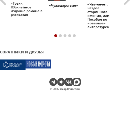
«Грех».
«Чёт-нечет.
«Т
«Чужецарствие»
Юбилейное
Раздел
Ис
.
издание романа в
старинного
ро
рассказах
имения, или
Пособие по
новейшей
литературе»
СОРАТНИКИ И ДРУЗЬЯ
© 2026 Захар Прилепин