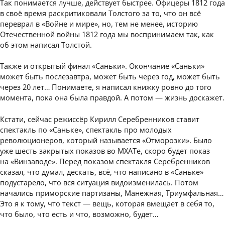
Так понимается лучше, действует быстрее. Офицеры 1812 года
в своё время раскритиковали Толстого за то, что он всё
переврал в «Войне и мире», но, тем не менее, историю
Отечественной войны 1812 года мы воспринимаем так, как
об этом написал Толстой.
Также и открытый финал «Саньки». Окончание «Саньки»
может быть послезавтра, может быть через год, может быть
через 20 лет… Понимаете, я написал книжку ровно до того
момента, пока она была правдой. А потом — жизнь доскажет.
Кстати, сейчас режиссёр Кирилл Серебренников ставит
спектакль по «Саньке», спектакль про молодых
революционеров, который называется «Отморозки». Было
уже шесть закрытых показов во МХАТе, скоро будет показ
на «Винзаводе». Перед показом спектакля Серебренников
сказал, что думал, дескать, всё, что написано в «Саньке»
подустарело, что вся ситуация видоизменилась. Потом
начались приморские партизаны, Манежная, Триумфальная…
Это я к тому, что текст — вещь, которая вмещает в себя то,
что было, что есть и что, возможно, будет…