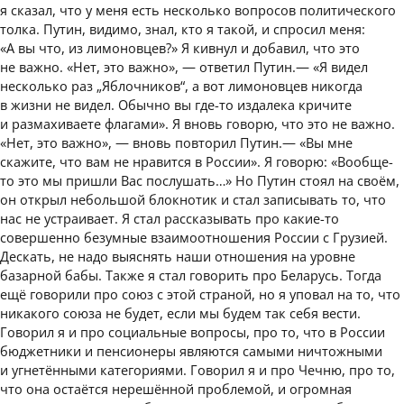
я сказал, что у меня есть несколько вопросов политического
толка. Путин, видимо, знал, кто я такой, и спросил меня:
«А вы что, из лимоновцев?» Я кивнул и добавил, что это
не важно. «Нет, это важно», — ответил Путин.— «Я видел
несколько раз „Яблочников“, а вот лимоновцев никогда
в жизни не видел. Обычно вы где-то издалека кричите
и размахиваете флагами». Я вновь говорю, что это не важно.
«Нет, это важно», — вновь повторил Путин.— «Вы мне
скажите, что вам не нравится в России». Я говорю: «Вообще-
то это мы пришли Вас послушать…» Но Путин стоял на своём,
он открыл небольшой блокнотик и стал записывать то, что
нас не устраивает. Я стал рассказывать про какие-то
совершенно безумные взаимоотношения России с Грузией.
Дескать, не надо выяснять наши отношения на уровне
базарной бабы. Также я стал говорить про Беларусь. Тогда
ещё говорили про союз с этой страной, но я уповал на то, что
никакого союза не будет, если мы будем так себя вести.
Говорил я и про социальные вопросы, про то, что в России
бюджетники и пенсионеры являются самыми ничтожными
и угнетёнными категориями. Говорил я и про Чечню, про то,
что она остаётся нерешённой проблемой, и огромная