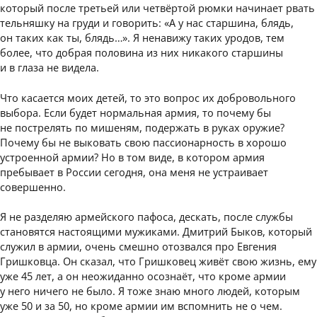
который после третьей или четвёртой рюмки начинает рвать
тельняшку на груди и говорить: «А у нас старшина, блядь,
он таких как ты, блядь…». Я ненавижу таких уродов, тем
более, что добрая половина из них никакого старшины
и в глаза не видела.
Что касается моих детей, то это вопрос их добровольного
выбора. Если будет нормальная армия, то почему бы
не пострелять по мишеням, подержать в руках оружие?
Почему бы не выковать свою пассионарность в хорошо
устроенной армии? Но в том виде, в котором армия
пребывает в России сегодня, она меня не устраивает
совершенно.
Я не разделяю армейского пафоса, дескать, после службы
становятся настоящими мужиками. Дмитрий Быков, который
служил в армии, очень смешно отозвался про Евгения
Гришковца. Он сказал, что Гришковец живёт свою жизнь, ему
уже 45 лет, а он неожиданно осознаёт, что кроме армии
у него ничего не было. Я тоже знаю много людей, которым
уже 50 и за 50, но кроме армии им вспомнить не о чем.