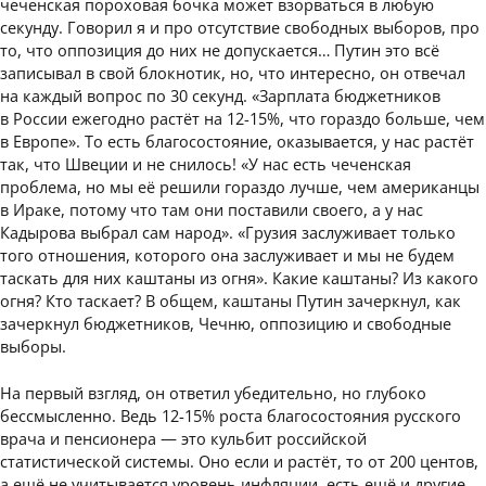
чеченская пороховая бочка может взорваться в любую
секунду. Говорил я и про отсутствие свободных выборов, про
то, что оппозиция до них не допускается… Путин это всё
записывал в свой блокнотик, но, что интересно, он отвечал
на каждый вопрос по 30 секунд. «Зарплата бюджетников
в России ежегодно растёт на 12-15%, что гораздо больше, чем
в Европе». То есть благосостояние, оказывается, у нас растёт
так, что Швеции и не снилось! «У нас есть чеченская
проблема, но мы её решили гораздо лучше, чем американцы
в Ираке, потому что там они поставили своего, а у нас
Кадырова выбрал сам народ». «Грузия заслуживает только
того отношения, которого она заслуживает и мы не будем
таскать для них каштаны из огня». Какие каштаны? Из какого
огня? Кто таскает? В общем, каштаны Путин зачеркнул, как
зачеркнул бюджетников, Чечню, оппозицию и свободные
выборы.
На первый взгляд, он ответил убедительно, но глубоко
бессмысленно. Ведь 12-15% роста благосостояния русского
врача и пенсионера — это кульбит российской
статистической системы. Оно если и растёт, то от 200 центов,
а ещё не учитывается уровень инфляции, есть ещё и другие