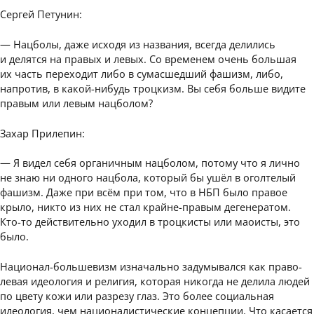
Сергей Петунин:
— Нацболы, даже исходя из названия, всегда делились
и делятся на правых и левых. Со временем очень большая
их часть переходит либо в сумасшедший фашизм, либо,
напротив, в какой-нибудь троцкизм. Вы себя больше видите
правым или левым нацболом?
Захар Прилепин:
— Я видел себя органичным нацболом, потому что я лично
не знаю ни одного нацбола, который бы ушёл в оголтелый
фашизм. Даже при всём при том, что в НБП было правое
крыло, никто из них не стал крайне-правым дегенератом.
Кто-то действительно уходил в троцкисты или маоисты, это
было.
Национал-большевизм изначально задумывался как право-
левая идеология и религия, которая никогда не делила людей
по цвету кожи или разрезу глаз. Это более социальная
идеология, чем националистические концепции. Что касается