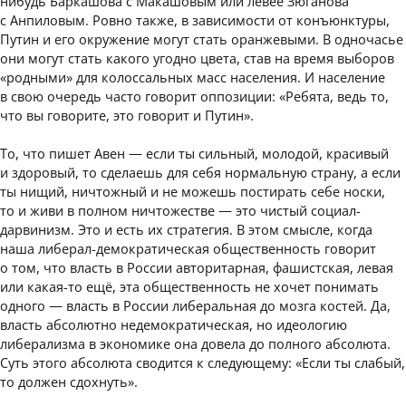
нибудь Баркашова с Макашовым или левее Зюганова
с Анпиловым. Ровно также, в зависимости от конъюнктуры,
Путин и его окружение могут стать оранжевыми. В одночасье
они могут стать какого угодно цвета, став на время выборов
«родными» для колоссальных масс населения. И население
в свою очередь часто говорит оппозиции: «Ребята, ведь то,
что вы говорите, это говорит и Путин».
То, что пишет Авен — если ты сильный, молодой, красивый
и здоровый, то сделаешь для себя нормальную страну, а если
ты нищий, ничтожный и не можешь постирать себе носки,
то и живи в полном ничтожестве — это чистый социал-
дарвинизм. Это и есть их стратегия. В этом смысле, когда
наша либерал-демократическая общественность говорит
о том, что власть в России авторитарная, фашистская, левая
или какая-то ещё, эта общественность не хочет понимать
одного — власть в России либеральная до мозга костей. Да,
власть абсолютно недемократическая, но идеологию
либерализма в экономике она довела до полного абсолюта.
Суть этого абсолюта сводится к следующему: «Если ты слабый,
то должен сдохнуть».