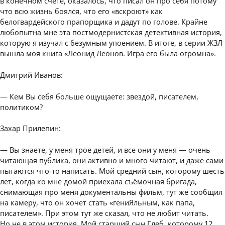
в конечном счёте, оказалось, что писал он про себя потому
что всю жизнь боялся, что его «вскроют» как
белогвардейского прапорщика и дадут по голове. Крайне
любопытна мне эта постмодернистская детективная история,
которую я изучал с безумным упоением. В итоге, в серии ЖЗЛ
вышла моя книга «Леонид Леонов. Игра его была огромна».
Дмитрий Иванов:
— Кем Вы себя больше ощущаете: звездой, писателем,
политиком?
Захар Прилепин:
— Вы знаете, у меня трое детей, и все они у меня — очень
читающая публика, они активно и много читают, и даже сами
пытаются что-то написать. Мой средний сын, которому шесть
лет, когда ко мне домой приехала съёмочная бригада,
снимающая про меня документальны фильм, тут же сообщил
на камеру, что он хочет стать «гениЯльным, как папа,
писателем». При этом тут же сказал, что не любит читать.
Но не в этом история. Мой старший сын Глеб, которому 12