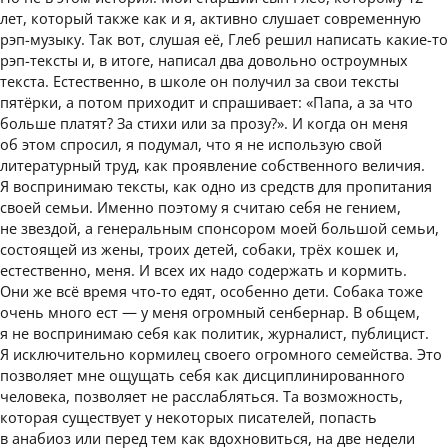
лет, который также как и я, активно слушает современную
рэп-музыку. Так вот, слушая её, Глеб решил написать какие-то
рэп-тексты и, в итоге, написал два довольно остроумных
текста. Естественно, в школе он получил за свои тексты
пятёрки, а потом приходит и спрашивает: «Папа, а за что
больше платят? За стихи или за прозу?». И когда он меня
об этом спросил, я подумал, что я не использую свой
литературный труд, как проявление собственного величия.
Я воспринимаю тексты, как одно из средств для пропитания
своей семьи. Именно поэтому я считаю себя не гением,
не звездой, а генеральным спонсором моей большой семьи,
состоящей из жены, троих детей, собаки, трёх кошек и,
естественно, меня. И всех их надо содержать и кормить.
Они же всё время что-то едят, особенно дети. Собака тоже
очень много ест — у меня огромный сенбернар. В общем,
я не воспринимаю себя как политик, журналист, публицист.
Я исключительно кормилец своего огромного семейства. Это
позволяет мне ощущать себя как дисциплинированного
человека, позволяет не расслабляться. Та возможность,
которая существует у некоторых писателей, попасть
в анабиоз или перед тем как вдохновиться, на две недели