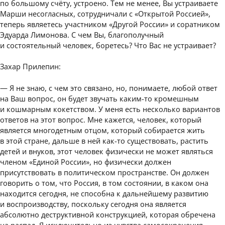
по большому счёту, устроено. Тем не менее, Вы устраиваете
Марши несогласных, сотрудничали с «Открытой Россией»,
теперь являетесь участником «Другой России» и соратником
Эдуарда Лимонова. С чем Вы, благополучный
и состоятельный человек, боретесь? Что Вас не устраивает?
Захар Прилепин:
— Я не знаю, с чем это связано, но, понимаете, любой ответ
на Ваш вопрос, он будет звучать каким-то кромешным
и кошмарным кокетством. У меня есть несколько вариантов
ответов на этот вопрос. Мне кажется, человек, который
является многодетным отцом, который собирается жить
в этой стране, дальше в ней как-то существовать, растить
детей и внуков, этот человек физически не может являться
членом «Единой России», но физически должен
присутствовать в политическом пространстве. Он должен
говорить о том, что Россия, в том состоянии, в каком она
находится сегодня, не способна к дальнейшему развитию
и воспроизводству, поскольку сегодня она является
абсолютно деструктивной конструкцией, которая обречена
на распад. Я исключительно из чувства самосохранения