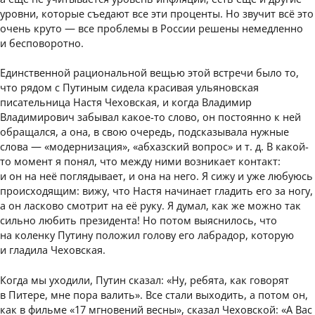
уровни, которые съедают все эти проценты. Но звучит всё это
очень круто — все проблемы в России решены немедленно
и бесповоротно.
Единственной рациональной вещью этой встречи было то,
что рядом с Путиным сидела красивая ульяновская
писательница Настя Чеховская, и когда Владимир
Владимирович забывал какое-то слово, он постоянно к ней
обращался, а она, в свою очередь, подсказывала нужные
слова — «модернизация», «абхазский вопрос» и т. д. В какой-
то момент я понял, что между ними возникает контакт:
и он на неё поглядывает, и она на него. Я сижу и уже любуюсь
происходящим: вижу, что Настя начинает гладить его за ногу,
а он ласково смотрит на её руку. Я думал, как же можно так
сильно любить президента! Но потом выяснилось, что
на коленку Путину положил голову его лабрадор, которую
и гладила Чеховская.
Когда мы уходили, Путин сказал: «Ну, ребята, как говорят
в Питере, мне пора валить». Все стали выходить, а потом он,
как в фильме «17 мгновений весны», сказал Чеховской: «А Вас