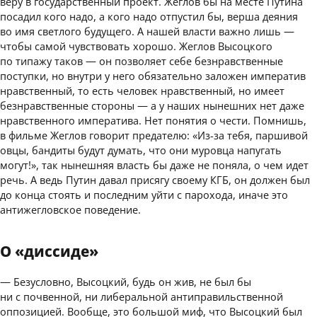
веру в государственный проект. Жеглов бы на месте Путина
посадил кого надо, а кого надо отпустил бы, верша деяния
во имя светлого будущего. А нашей власти важно лишь —
чтобы самой чувствовать хорошо. Жеглов Высоцкого
по типажу таков — он позволяет себе безнравственные
поступки, но внутри у него обязательно заложен императив
нравственный, то есть человек нравственный, но имеет
безнравственные стороны — а у наших нынешних нет даже
нравственного императива. Нет понятия о чести. Помнишь,
в фильме Жеглов говорит предателю: «Из-за тебя, паршивой
овцы, бандиты будут думать, что они муровца напугать
могут!», так нынешняя власть бы даже не поняла, о чем идет
речь. А ведь Путин давал присягу своему КГБ, он должен был
до конца стоять и последним уйти с парохода, иначе это
антижегловское поведение.
О «диссиде»
— Безусловно, Высоцкий, будь он жив, не был бы
ни с почвенной, ни либеральной антиправильственной
оппозицией. Вообще, это большой миф, что Высоцкий был