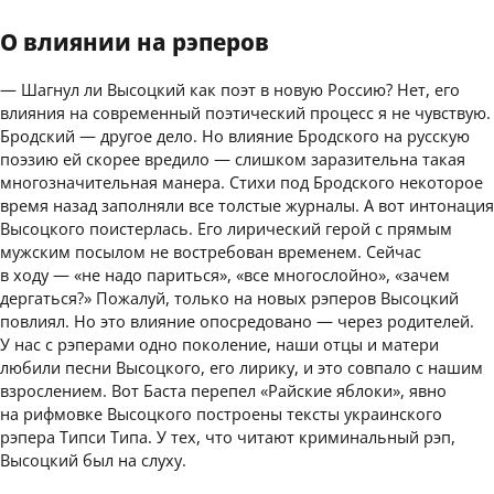
О влиянии на рэперов
— Шагнул ли Высоцкий как поэт в новую Россию? Нет, его
влияния на современный поэтический процесс я не чувствую.
Бродский — другое дело. Но влияние Бродского на русскую
поэзию ей скорее вредило — слишком заразительна такая
многозначительная манера. Стихи под Бродского некоторое
время назад заполняли все толстые журналы. А вот интонация
Высоцкого поистерлась. Его лирический герой с прямым
мужским посылом не востребован временем. Сейчас
в ходу — «не надо париться», «все многослойно», «зачем
дергаться?» Пожалуй, только на новых рэперов Высоцкий
повлиял. Но это влияние опосредовано — через родителей.
У нас с рэперами одно поколение, наши отцы и матери
любили песни Высоцкого, его лирику, и это совпало с нашим
взрослением. Вот Баста перепел «Райские яблоки», явно
на рифмовке Высоцкого построены тексты украинского
рэпера Типси Типа. У тех, что читают криминальный рэп,
Высоцкий был на слуху.