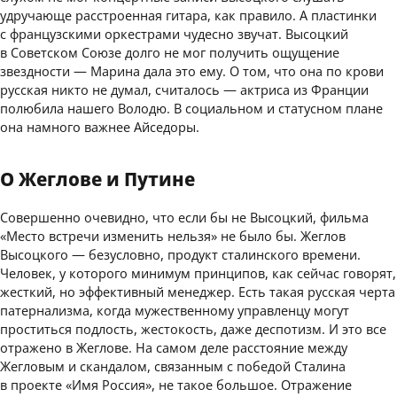
удручающе расстроенная гитара, как правило. А пластинки
с французскими оркестрами чудесно звучат. Высоцкий
в Советском Союзе долго не мог получить ощущение
звездности — Марина дала это ему. О том, что она по крови
русская никто не думал, считалось — актриса из Франции
полюбила нашего Володю. В социальном и статусном плане
она намного важнее Айседоры.
О Жеглове и Путине
Совершенно очевидно, что если бы не Высоцкий, фильма
«Место встречи изменить нельзя» не было бы. Жеглов
Высоцкого — безусловно, продукт сталинского времени.
Человек, у которого минимум принципов, как сейчас говорят,
жесткий, но эффективный менеджер. Есть такая русская черта
патернализма, когда мужественному управленцу могут
проститься подлость, жестокость, даже деспотизм. И это все
отражено в Жеглове. На самом деле расстояние между
Жегловым и скандалом, связанным с победой Сталина
в проекте «Имя Россия», не такое большое. Отражение