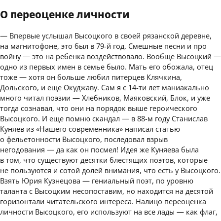
О переоценке личности
— Впервые услышал Высоцкого в своей рязанской деревне,
на магнитофоне, это был в 79-й год. Смешные песни и про
войну — это на ребенка воздействовало. Вообще Высоцкий —
одно из первых имен в семье было. Мать его обожала, отец
тоже — хотя он больше любил питерцев Клячкина,
Дольского, и еще Окуджаву. Сам я с 14-ти лет маниакально
много читал поэзии — Хлебников, Маяковский, Блок, и уже
тогда сознавал, что они на порядок выше героического
Высоцкого. И еще помню скандал — в 88-м году Станислав
Куняев из «Нашего современника» написал статью
о фельетонности Высоцкого, последовал взрыв
негодования — да как он посмел! Идея же Куняева была
в том, что существуют десятки блестящих поэтов, которые
не пользуются и сотой долей внимания, что есть у Высоцкого.
Взять Юрия Кузнецова — гениальный поэт, по уровню
таланта с Высоцким несопоставим, но находится на десятой
горизонтали читательского интереса. Налицо переоценка
личности Высоцкого, его используют на все лады — как флаг,