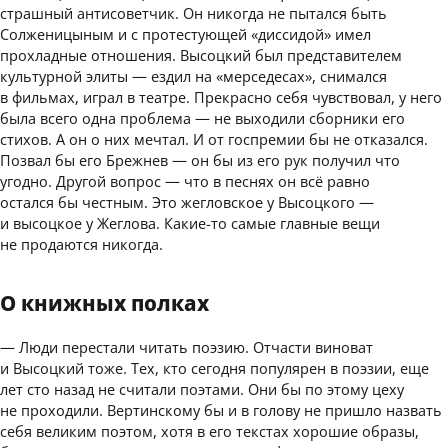
страшный антисоветчик. Он никогда не пытался быть
Солженицыным и с протестующей «диссидой» имел
прохладные отношения. Высоцкий был представителем
культурной элиты — ездил на «мерседесах», снимался
в фильмах, играл в театре. Прекрасно себя чувствовал, у него
была всего одна проблема — не выходили сборники его
стихов. А он о них мечтал. И от госпремии бы не отказался.
Позвал бы его Брежнев — он бы из его рук получил что
угодно. Другой вопрос — что в песнях он всё равно
остался бы честным. Это жегловское у Высоцкого —
и высоцкое у Жеглова. Какие-то самые главные вещи
не продаются никогда.
О книжных полках
— Люди перестали читать поэзию. Отчасти виноват
и Высоцкий тоже. Тех, кто сегодня популярен в поэзии, еще
лет сто назад не считали поэтами. Они бы по этому цеху
не проходили. Вертинскому бы и в голову не пришло назвать
себя великим поэтом, хотя в его текстах хорошие образы,