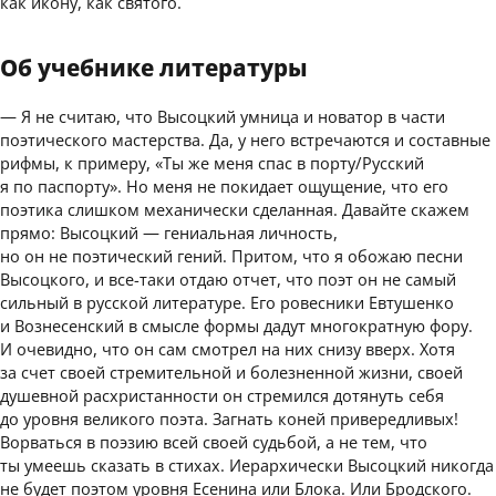
как икону, как святого.
Об учебнике литературы
— Я не считаю, что Высоцкий умница и новатор в части
поэтического мастерства. Да, у него встречаются и составные
рифмы, к примеру, «Ты же меня спас в порту/Русский
я по паспорту». Но меня не покидает ощущение, что его
поэтика слишком механически сделанная. Давайте скажем
прямо: Высоцкий — гениальная личность,
но он не поэтический гений. Притом, что я обожаю песни
Высоцкого, и все-таки отдаю отчет, что поэт он не самый
сильный в русской литературе. Его ровесники Евтушенко
и Вознесенский в смысле формы дадут многократную фору.
И очевидно, что он сам смотрел на них снизу вверх. Хотя
за счет своей стремительной и болезненной жизни, своей
душевной расхристанности он стремился дотянуть себя
до уровня великого поэта. Загнать коней привередливых!
Ворваться в поэзию всей своей судьбой, а не тем, что
ты умеешь сказать в стихах. Иерархически Высоцкий никогда
не будет поэтом уровня Есенина или Блока. Или Бродского.