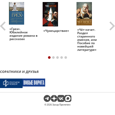
«Грех».
«Чёт-нечет.
«Т
«Чужецарствие»
Юбилейное
Раздел
Ис
.
издание романа в
старинного
ро
рассказах
имения, или
Пособие по
новейшей
литературе»
СОРАТНИКИ И ДРУЗЬЯ
© 2026 Захар Прилепин