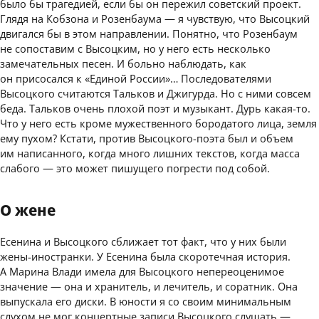
было бы трагедией, если бы он пережил советский проект.
Глядя на Кобзона и Розенбаума — я чувствую, что Высоцкий
двигался бы в этом направлении. Понятно, что Розенбаум
не сопоставим с Высоцким, но у него есть несколько
замечательных песен. И больно наблюдать, как
он присосался к «Единой России»… Последователями
Высоцкого считаются Тальков и Джигурда. Но с ними совсем
беда. Тальков очень плохой поэт и музыкант. Дурь какая-то.
Что у него есть кроме мужественного бородатого лица, земля
ему пухом? Кстати, против Высоцкого-поэта был и объем
им написанного, когда много лишних текстов, когда масса
слабого — это может пишущего погрести под собой.
О жене
Есенина и Высоцкого сближает тот факт, что у них были
жены-иностранки. У Есенина была скоротечная история.
А Марина Влади имела для Высоцкого непереоценимое
значение — она и хранитель, и лечитель, и соратник. Она
выпускала его диски. В юности я со своим минимальным
слухом не мог концертные записи Высоцкого слушать —