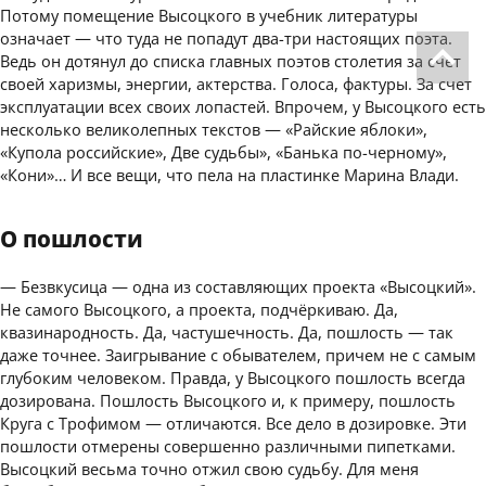
Потому помещение Высоцкого в учебник литературы
означает — что туда не попадут два-три настоящих поэта.
Ведь он дотянул до списка главных поэтов столетия за счет
своей харизмы, энергии, актерства. Голоса, фактуры. За счет
эксплуатации всех своих лопастей. Впрочем, у Высоцкого есть
несколько великолепных текстов — «Райские яблоки»,
«Купола российские», Две судьбы», «Банька по-черному»,
«Кони»… И все вещи, что пела на пластинке Марина Влади.
О пошлости
— Безвкусица — одна из составляющих проекта «Высоцкий».
Не самого Высоцкого, а проекта, подчёркиваю. Да,
квазинародность. Да, частушечность. Да, пошлость — так
даже точнее. Заигрывание с обывателем, причем не с самым
глубоким человеком. Правда, у Высоцкого пошлость всегда
дозирована. Пошлость Высоцкого и, к примеру, пошлость
Круга с Трофимом — отличаются. Все дело в дозировке. Эти
пошлости отмерены совершенно различными пипетками.
Высоцкий весьма точно отжил свою судьбу. Для меня