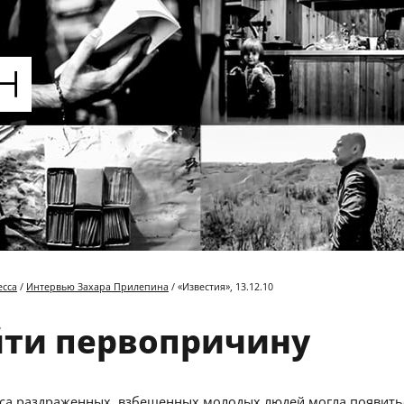
есса
/
Интервью Захара Прилепина
/ «Известия», 13.12.10
ти первопричину
сса раздраженных, взбешенных молодых людей могла появить