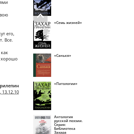
лями
свою
«Семь жизней»
ут его,
. Все.
 как
«Санькя»
и хорошо
«Патологии»
Прилепин
 13.12.10
Антология
русской поэзии.
Серия:
Библиотека
Захара