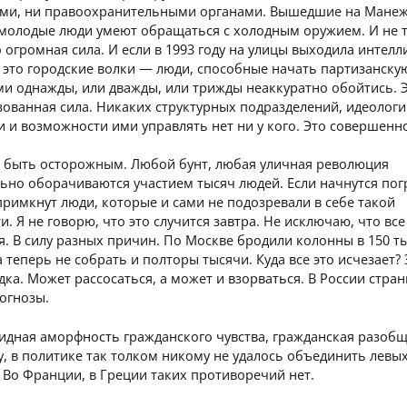
ми, ни правоохранительными органами. Вышедшие на Мане
молодые люди умеют обращаться с холодным оружием. И не 
о огромная сила. И если в 1993 году на улицы выходила интелл
 это городские волки — люди, способные начать партизанску
ми однажды, или дважды, или трижды неаккуратно обойтись. 
ованная сила. Никаких структурных подразделений, идеолог
 и возможности ими управлять нет ни у кого. Это совершенн
о быть осторожным. Любой бунт, любая уличная революция
ьно оборачиваются участием тысяч людей. Если начнутся по
примкнут люди, которые и сами не подозревали в себе такой
и. Я не говорю, что это случится завтра. Не исключаю, что все
я. В силу разных причин. По Москве бродили колонны в 150 т
а теперь не собрать и полторы тысячи. Куда все это исчезает? 
дка. Может рассосаться, а может и взорваться. В России стра
огнозы.
идная аморфность гражданского чувства, гражданская разоб
, в политике так толком никому не удалось объединить левы
 Во Франции, в Греции таких противоречий нет.