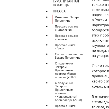
ГУМАНИТАРНАЯ
только в
ПОМОЩЬ
сожитель
ПРЕССА
национал
Интервью Захара
в России.
Прилепина
наркотра
Пресса о романе
государст
«Патологии»
этих про
Пресса о романе
«Санькя»
исключите
глуповато
Пресса о книге
«Грех»
не люди,
Статьи о творчестве
на улицах
Захара Прилепина
О получении
О чем нам
Захаром
Прилепиным
которое 
премии «Ясная
правонаци
поляна» (2007)
кто-то с 
О получении
колоссаль
Захаром
Прилепиным
премии
В отличие
«Национальный
бестселлер» (2008)
с этим д
Пресса о книге
та сила,