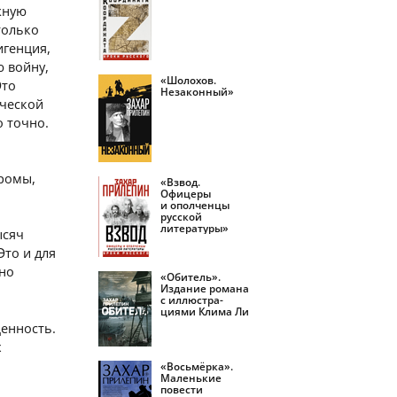
жную
только
игенция,
ю войну,
«Шолохов.
Это
Незаконный»
ической
о точно.
громы,
«Взвод.
Офицеры
и ополченцы
русской
литературы»
ысяч
Это и для
нно
«Обитель».
Издание романа
с иллюстра­
циями Клима Ли
щенность.
х
«Восьмёрка».
Маленькие
повести