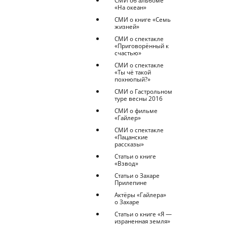
СМИ об альбоме
«На океан»
СМИ о книге «Семь
жизней»
СМИ о спектакле
«Приговорённый к
счастью»
СМИ о спектакле
«Ты чё такой
похнюпый?»
СМИ о Гастрольном
туре весны 2016
СМИ о фильме
«Гайлер»
СМИ о спектакле
«Пацанские
рассказы»
Статьи о книге
«Взвод»
Статьи о Захаре
Прилепине
Актёры «Гайлера»
о Захаре
Статьи о книге «Я —
израненная земля»