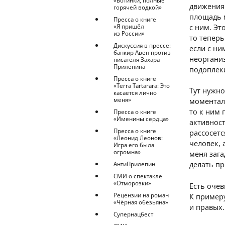
«Ботинки, полные
движения
горячей водкой»
площадь 
Пресса о книге
с ним. Эт
«Я пришёл
из России»
то теперь
Дискуссия в прессе:
если с ни
банкир Авен против
неорганиз
писателя Захара
Прилепина
подоплеки
Пресса о книге
«Terra Tartarara: Это
Тут нужн
касается лично
меня»
моментал
то к ним 
Пресса о книге
«Именины сердца»
активност
Пресса о книге
рассосетс
«Леонид Леонов:
человек, 
Игра его была
огромна»
меня зага
делать пр
АнтиПрилепин
СМИ о спектакле
«Отморозки»
Есть очев
Рецензии на роман
К примеру
«Чёрная обезьяна»
и правых.
Супернацбест