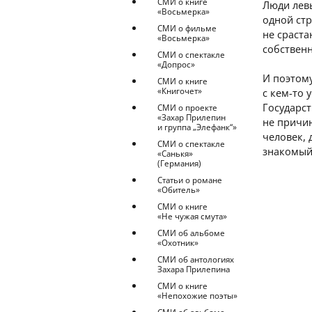
СМИ о книге
Люди левы
«Восьмерка»
одной ст
СМИ о фильме
не сраста
«Восьмерка»
собствен
СМИ о спектакле
«Допрос»
И поэтому
СМИ о книге
«Книгочет»
с кем-то 
Государст
СМИ о проекте
«Захар Прилепин
не причин
и группа „Элефанк“»
человек,
СМИ о спектакле
знакомый
«Санькя»
(Германия)
Статьи о романе
«Обитель»
СМИ о книге
«Не чужая смута»
СМИ об альбоме
«Охотник»
СМИ об антологиях
Захара Прилепина
СМИ о книге
«Непохожие поэты»