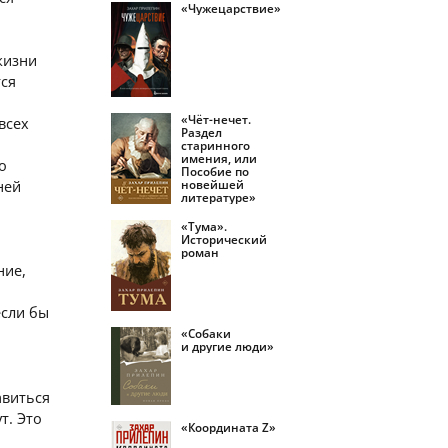
«Чужецарствие»
жизни
тся
«Чёт-нечет.
всех
Раздел
старинного
имения, или
о
Пособие по
ней
новейшей
литературе»
«Тума».
Исторический
роман
ние,
если бы
ы
«Собаки
и другие люди»
авиться
т. Это
«Координата Z»