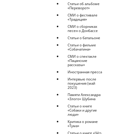
Статьи об альбоме
«Переворот»
СМИ о фестивале
«Традиция»
СМИ о сборниках
песен о Донбассе
Статьи о батальоне
Статьи о фильме
«Собачатина»
СМИ о спектакле
«Пацанские
рассказы»
Иностранная пресса
Интервью после
покушения (май
2023)
Памяти Александра
«Злого» Шубина
Статьи о книге
«Собаки и другие
люди»
Критика о романе
«Тума»
Статьи о книге «Чёт-