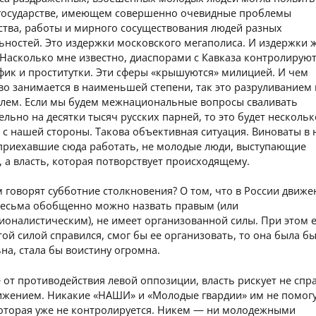
 государстве, имеющем совершенно очевидные проблемы
ства, работы и мирного сосуществования людей разных
ьностей. Это издержки московского мегаполиса. И издержки 
 Насколько мне известно, диаспорами с Кавказа контролирую
фик и проститутки. Эти сферы «крышуются» милицией. И чем
во занимается в наименьшей степени, так это разруливанием 
блем. Если мы будем межнациональные вопросы сваливать
льно на десятки тысяч русских парней, то это будет нескольк
 с нашей стороны. Такова объективная ситуация. Виноваты в 
 приехавшие сюда работать, не молодые люди, выступающие
, а власть, которая потворствует происходящему.
 говорят субботние столкновения? О том, что в России движе
весьма обобщенно можно назвать правым (или
оналистическим), не имеет организованной силы. При этом 
этой силой справился, смог бы ее организовать, то она была б
на, стала бы воистину огромна.
 от противодействия левой оппозиции, власть рискует не спр
вижением. Никакие «НАШИ» и «Молодые гвардии» им не помогу
 которая уже не контролируется. Никем — ни молодежными