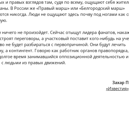
х и правых взглядов там, судя по всему, ощущают себя жите
раны. В России же «Правый марш» или «Белгородский марш»
ются никогда. Люди не ощущают здесь почву под ногами как 
ную.
 ничего не произойдет. Сейчас отыщут лидера фанатов, накаж
устроят переговоры, а участковый поставит кого-нибудь на учет
во не будет разбираться с первопричиной. Они будут лечить
у, а контингент. Говорю как работник органов правопорядка,
 долгое время занимавшийся оппозиционной деятельностью 
 с людьми из правых движений.
Захар 
«Известия»,