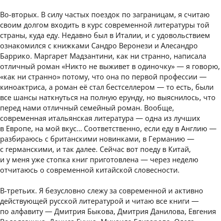
Во-вторых. В силу частых поездок по заграницам, я считаю
своим долгом входить в курс современной литературы той
страны, куда еду. Недавно был в Италии, и с удовольствием
ознакомился с книжками Сандро Веронези и Алесандро
Баррико. Маргарет Мадзантини, как ни странно, написала
отличный роман «Никто не выживет в одиночку» — я говорю,
«как ни странно» потому, что она по первой профессии —
киноактриса, а роман её стал бестселлером — то есть, были
все шансы наткнуться на полную ерунду, но выяснилось, что
перед нами отличный семейный роман. Вообще,
современная итальянская литература — одна из лучших
в Европе, на мой вкус… Соответственно, если еду в Англию —
разбираюсь с британскими новинками, в Германию —
с германскими, и так далее. Сейчас вот поеду в Китай,
и у меня уже стопка книг приготовлена — через неделю
отчитаюсь о современной китайской словесности.
В-третьих. Я безусловно слежу за современной и активно
действующей русской литературой и читаю все книги —
по алфавиту — Дмитрия Быкова, Дмитрия Данилова, Евгения