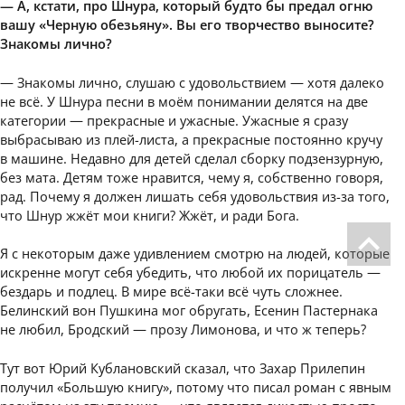
— А, кстати, про Шнура, который будто бы предал огню
вашу «Черную обезьяну». Вы его творчество выносите?
Знакомы лично?
— Знакомы лично, слушаю с удовольствием — хотя далеко
не всё. У Шнура песни в моём понимании делятся на две
категории — прекрасные и ужасные. Ужасные я сразу
выбрасываю из плей-листа, а прекрасные постоянно кручу
в машине. Недавно для детей сделал сборку подзензурную,
без мата. Детям тоже нравится, чему я, собственно говоря,
рад. Почему я должен лишать себя удовольствия из-за того,
что Шнур жжёт мои книги? Жжёт, и ради Бога.
Я с некоторым даже удивлением смотрю на людей, которые
искренне могут себя убедить, что любой их порицатель —
бездарь и подлец. В мире всё-таки всё чуть сложнее.
Белинский вон Пушкина мог обругать, Есенин Пастернака
не любил, Бродский — прозу Лимонова, и что ж теперь?
Тут вот Юрий Кублановский сказал, что Захар Прилепин
получил «Большую книгу», потому что писал роман с явным