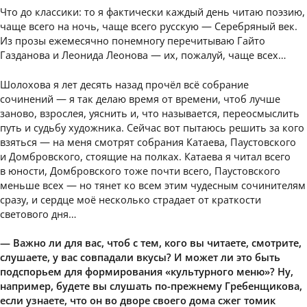
Что до классики: то я фактически каждый день читаю поэзию,
чаще всего на ночь, чаще всего русскую — Серебряный век.
Из прозы ежемесячно понемногу перечитываю Гайто
Газданова и Леонида Леонова — их, пожалуй, чаще всех…
Шолохова я лет десять назад прочёл всё собрание
сочинений — я так делаю время от времени, чтоб лучше
заново, взрослея, уяснить и, что называется, переосмыслить
путь и судьбу художника. Сейчас вот пытаюсь решить за кого
взяться — на меня смотрят собрания Катаева, Паустовского
и Домбровского, стоящие на полках. Катаева я читал всего
в юности, Домбровского тоже почти всего, Паустовского
меньше всех — но тянет ко всем этим чудесным сочинителям
сразу, и сердце моё несколько страдает от краткости
светового дня…
— Важно ли для вас, чтоб с тем, кого вы читаете, смотрите,
слушаете, у вас совпадали вкусы? И может ли это быть
подспорьем для формирования «культурного меню»? Ну,
например, будете вы слушать по-прежнему Гребенщикова,
если узнаете, что он во дворе своего дома сжег томик