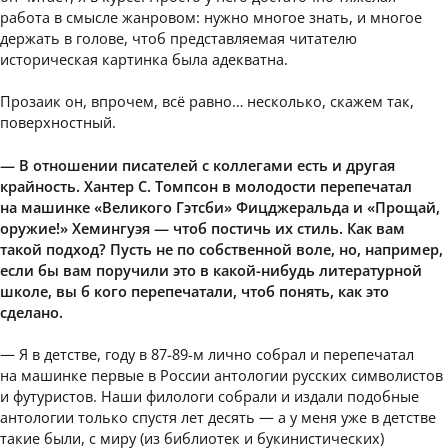
работа в смысле жанровом: нужно многое знать, и многое
держать в голове, чтоб представляемая читателю
историческая картинка была адекватна.
Прозаик он, впрочем, всё равно… несколько, скажем так,
поверхностный.
— В отношении писателей с коллегами есть и другая
крайность. Хантер С. Томпсон в молодости перепечатал
на машинке «Великого Гэтсби» Фицджеральда и «Прощай,
оружие!» Хемингуэя — чтоб постичь их стиль. Как вам
такой подход? Пусть не по собственной воле, но, например,
если бы вам поручили это в какой-нибудь литературной
школе, вы б кого перепечатали, чтоб понять, как это
сделано.
— Я в детстве, году в 87-89-м лично собрал и перепечатал
на машинке первые в России антологии русских символистов
и футуристов. Наши филологи собрали и издали подобные
антологии только спустя лет десять — а у меня уже в детстве
такие были, с миру (из библиотек и букинистических)