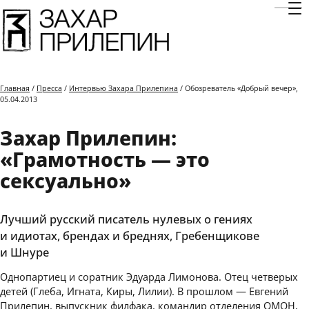
Отк
Главная
/
Пресса
/
Интервью Захара Прилепина
/ Обозреватель «Добрый вечер»,
05.04.2013
Захар Прилепин:
«Грамотность — это
сексуально»
Лучший русский писатель нулевых о гениях
и идиотах, брендах и бреднях, Гребенщикове
и Шнуре
Однопартиец и соратник Эдуарда Лимонова. Отец четверых
детей (Глеба, Игната, Киры, Лилии). В прошлом — Евгений
Прилепин, выпускник филфака, командир отделения ОМОН,