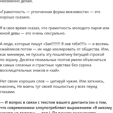
неизменно делаю.
«Грамотность — утонченная форма вежливости» — это
хорошо сказано.
Я в свое время сказал, что грамотность молодого парня или
юной девы — это очень сексуально.
А люди, которые пишут «Зая!!!!!!!!! Я лав тебя!!!!!» — и восемь
смайликов потом — их надо изолировать от общества. Или,
как минимум, не пускать эту пошлятину бегущей строкой
по экрану. Десятки гениальных поэтов умели объясниться
в самых сложных и страстных чувствах без сорока
восклицательных знаков и «зай».
Нет своих хороших слов — цитируй чужие. Или заткнись,
наконец. Не маячь тут своей пошлостью у всех перед
глазами.
— И вопрос в связи с текстом вашего диктанта (он о том,
что современники злоупотребляют выражением «Я никому
ничего не должен» — ред.). По вашим ощущениям