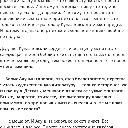
расчётом на эту премию — что является дикостью просто
восхитительной. И потому что, когда я пишу что-то, мне
никакого дела нет до премий. И потому что просчитать
поведение и симпатию жюри никто не в состоянии — это
только в поэтическую голову Кублановского может придти.
И потому что, наконец, никакой «Большой книги» я вообще
не получал.
Дедушка Кублановский сердится, и реакция у меня на это
следующая: в моей библиотеке есть одна его книжка, теперь
я точно куплю ещё одну, тем более что недавно что-то новое
у него выходило.
— Борис Акунин говорил, что, став беллетристом, перестал
читать художественную литературу — только историческую
и научную. Дескать, мешают и отвлекают чужие фантазии.
Вы же, напротив, считаете, что литератору показано
принимать по три новых книги еженедельно. Не мешают
вам чужие голоса?
— Не мешают. И Акунин несколько кокетничает. Всё
он читает, я в курсе. Просто у него достаточно тяжёлая