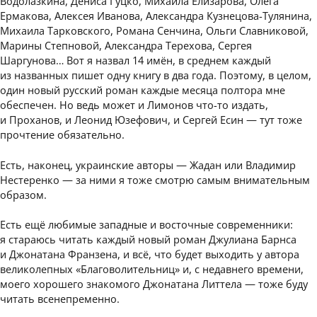
Водолазкина, Дениса Гуцко, Михаила Елизарова, Олега
Ермакова, Алексея Иванова, Александра Кузнецова-Тулянина,
Михаила Тарковского, Романа Сенчина, Ольги Славниковой,
Марины Степновой, Александра Терехова, Сергея
Шаргунова… Вот я назвал 14 имён, в среднем каждый
из названных пишет одну книгу в два года. Поэтому, в целом,
один новый русский роман каждые месяца полтора мне
обеспечен. Но ведь может и Лимонов что-то издать,
и Проханов, и Леонид Юзефович, и Сергей Есин — тут тоже
прочтение обязательно.
Есть, наконец, украинские авторы — Жадан или Владимир
Нестеренко — за ними я тоже смотрю самым внимательным
образом.
Есть ещё любимые западные и восточные современники:
я стараюсь читать каждый новый роман Джулиана Барнса
и Джонатана Франзена, и всё, что будет выходить у автора
великолепных «Благоволительниц» и, с недавнего времени,
моего хорошего знакомого Джонатана Литтела — тоже буду
читать всенепременно.