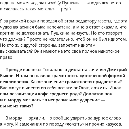
ведь не может «сделаться»! (у Пушкина — «поднялся ветер
и сделалась такая метель» — ред.)
Я за рюмкой водки поведал об этом редактору газеты, где эта
чудесная ахинея была напечатана, а мне в ответ сказали, что
критик не должен знать Пушкина наизусть. Но кто говорит,
что должен? Просто не желательно, чтоб он не был идиотом.
Но кто ж, с другой стороны, запретит идиотам
высказываться? Они имеют на это своё полное идиотское
право.
— Прежде вас текст Тотального диктанта сочинял Дмитрий
Быков. И там он назвал грамотность «утонченной формой
вежливости». Какое значение грамотности придаете вы?
Вас могут вывести из себя все эти звОнят, ложить. И как
вам легализация кофе среднего рода? Довлатов вон
и в морду мог дать за неправильное ударение —
вы не из таких?
— В морду — вряд ли. Но вообще ударить за дурное слово —
я могу. И замечания по поводу «ложить» и прочих казусов,