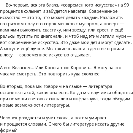
— Во-первых, вся эта блажь «современного искусства» на 99
процентов схлынет и забудется навсегда. Современное
искусство — это то, что может делать каждый. Разложить
на грязном полу сто сорок мешков с мусором, а поверх —
камнями выложить свастику, или звезду, или крест, и ещё
рельсы пустить по диагонали, и чтоб над этим летали мухи —
вот современное искусство. Это даже мои дети могут сделать.
А могут и ещё лучше. Мы такие шалаши в детстве строили
в лесу — современное искусство отдыхает.
А вот Веласкес… Или Константин Коровин… Я могу на это
часами смотреть. Это повторить куда сложнее.
Во-вторых, пока мы говорим на языке — литература
останется такой, какая она есть. Когда мы научимся общаться
при помощи световых сигналов и инфразвука, тогда обсудим
новые возможности литературы.
Человек рождается и учит слова, а потом умирает
и прощается словами. С чего бы литературе искать другие
формы?