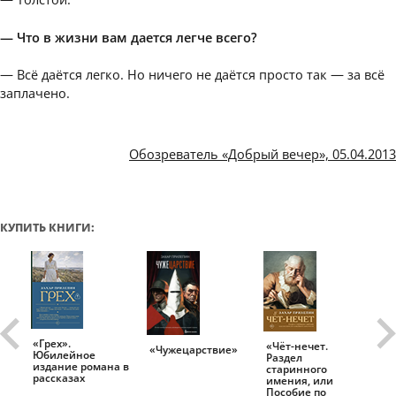
— Что в жизни вам дается легче всего?
— Всё даётся легко. Но ничего не даётся просто так — за всё
заплачено.
Обозреватель «Добрый вечер», 05.04.2013
КУПИТЬ КНИГИ:
«Грех».
«Чёт-нечет.
«Т
«Чужецарствие»
Юбилейное
Раздел
Ис
.
издание романа в
старинного
ро
рассказах
имения, или
Пособие по