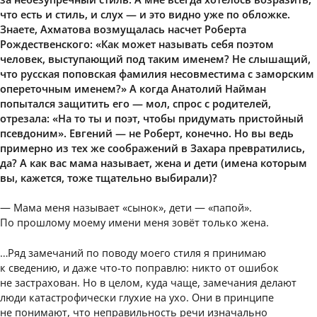
что есть и стиль, и слух — и это видно уже по обложке.
Знаете, Ахматова возмущалась насчет Роберта
Рождественского: «Как может называть себя поэтом
человек, выступающий под таким именем? Не слышащий,
что русская поповская фамилия несовместима с заморским
опереточным именем?» А когда Анатолий Найман
попытался защитить его — мол, спрос с родителей,
отрезала: «На то ты и поэт, чтобы придумать пристойный
псевдоним». Евгений — не Роберт, конечно. Но вы ведь
примерно из тех же соображений в Захара превратились,
да? А как вас мама называет, жена и дети (имена которым
вы, кажется, тоже тщательно выбирали)?
— Мама меня называет «сынок», дети — «папой».
По прошлому моему имени меня зовёт только жена.
…Ряд замечаний по поводу моего стиля я принимаю
к сведению, и даже что-то поправлю: никто от ошибок
не застрахован. Но в целом, куда чаще, замечания делают
люди катастрофически глухие на ухо. Они в принципе
не понимают, что неправильность речи изначально