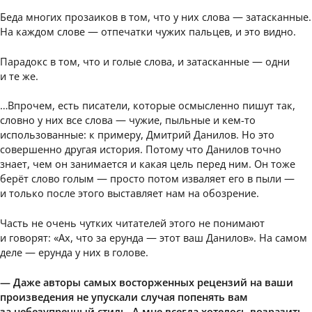
Беда многих прозаиков в том, что у них слова — затасканные.
На каждом слове — отпечатки чужих пальцев, и это видно.
Парадокс в том, что и голые слова, и затасканные — одни
и те же.
…Впрочем, есть писатели, которые осмысленно пишут так,
словно у них все слова — чужие, пыльные и кем-то
использованные: к примеру, Дмитрий Данилов. Но это
совершенно другая история. Потому что Данилов точно
знает, чем он занимается и какая цель перед ним. Он тоже
берёт слово голым — просто потом изваляет его в пыли —
и только после этого выставляет нам на обозрение.
Часть не очень чутких читателей этого не понимают
и говорят: «Ах, что за ерунда — этот ваш Данилов». На самом
деле — ерунда у них в голове.
— Даже авторы самых восторженных рецензий на ваши
произведения не упускали случая попенять вам
за небезупречный стиль. А мне всегда хотелось возразить,