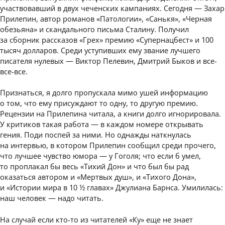
участвовавший в двух чеченских кампаниях. Сегодня — Захар
Прилепин, автор романов «Патологии», «Санькя», «Черная
обезьяна» и скандального письма Сталину. Получил
за сборник рассказов «Грех» премию «Супернацбест» и 100
тысяч долларов. Среди уступивших ему звание лучшего
писателя нулевых — Виктор Пелевин, Дмитрий Быков и все-
все-все.
Признаться, я долго пропускала мимо ушей информацию
о том, что ему присуждают то одну, то другую премию.
Рецензии на Прилепина читала, а книги долго игнорировала.
У критиков такая работа — в каждом номере открывать
гения. Поди поспей за ними. Но однажды наткнулась
на интервью, в котором Прилепин сообщил среди прочего,
что лучшее чувство юмора — у Гоголя; что если б умел,
то проплакал бы весь «Тихий Дон» и что был бы рад
оказаться автором и «Мертвых душ», и «Тихого Дона»,
и «Истории мира в 10 ½ главах» Джулиана Барнса. Умилилась:
наш человек — надо читать.
На случай если кто-то из читателей «Ку» еще не знает