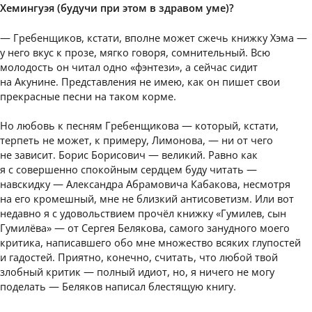
Хемингуэя (будучи при этом в здравом уме)?
— Гребенщиков, кстати, вполне может сжечь книжку Хэма —
у него вкус к прозе, мягко говоря, сомнительный. Всю
молодость он читал одно «фэнтези», а сейчас сидит
на Акунине. Представления не имею, как он пишет свои
прекрасные песни на таком корме.
Но любовь к песням Гребенщикова — который, кстати,
терпеть не может, к примеру, Лимонова, — ни от чего
не зависит. Борис Борисович — великий. Равно как
я с совершенно спокойным сердцем буду читать —
навскидку — Александра Абрамовича Кабакова, несмотря
на его кромешный, мне не близкий антисоветизм. Или вот
недавно я с удовольствием прочёл книжку «Гумилев, сын
Гумилёва» — от Сергея Белякова, самого занудного моего
критика, написавшего обо мне множество всяких глупостей
и гадостей. Приятно, конечно, считать, что любой твой
злобный критик — полный идиот, но, я ничего не могу
поделать — Беляков написал блестящую книгу.