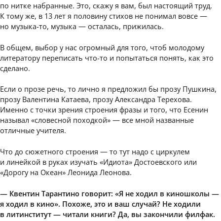
по нитке набранные. Это, скажу я вам, был настоящий труд.
К тому же, в 13 лет я половину стихов не понимал вовсе —
но музыка-то, музыка — осталась, прижилась.
В общем, выбор у нас огромный для того, чтоб молодому
литератору переписать что-то и попытаться понять, как это
сделано.
Если о прозе речь, то лично я предложил бы прозу Пушкина,
прозу Валентина Катаева, прозу Александра Терехова.
Именно с точки зрения строения фразы и того, что Есенин
называл «словесной походкой» — все мной названные
отличные учителя.
Что до сюжетного строения — то тут надо с циркулем
и линейкой в руках изучать «Идиота» Достоевского или
«Дорогу на Океан» Леонида Леонова.
— Квентин Тарантино говорит: «Я не ходил в киношколы —
я ходил в кино». Похоже, это и ваш случай? Не ходили
в литинститут — читали книги? Да, вы закончили филфак.