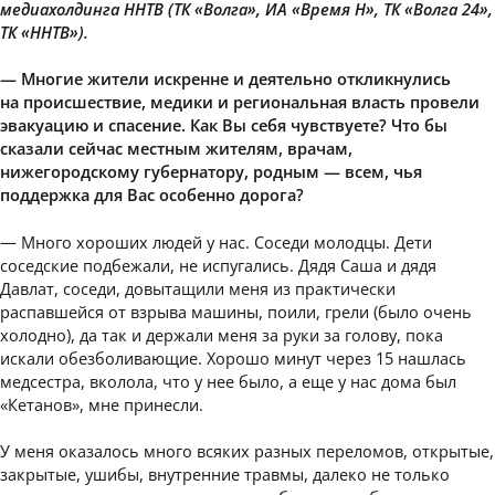
медиахолдинга ННТВ (ТК «Волга», ИА «Время Н», ТК «Волга 24»,
ТК «ННТВ»).
— Многие жители искренне и деятельно откликнулись
на происшествие, медики и региональная власть провели
эвакуацию и спасение. Как Вы себя чувствуете? Что бы
сказали сейчас местным жителям, врачам,
нижегородскому губернатору, родным — всем, чья
поддержка для Вас особенно дорога?
— Много хороших людей у нас. Соседи молодцы. Дети
соседские подбежали, не испугались. Дядя Саша и дядя
Давлат, соседи, довытащили меня из практически
распавшейся от взрыва машины, поили, грели (было очень
холодно), да так и держали меня за руки за голову, пока
искали обезболивающие. Хорошо минут через 15 нашлась
медсестра, вколола, что у нее было, а еще у нас дома был
«Кетанов», мне принесли.
У меня оказалось много всяких разных переломов, открытые,
закрытые, ушибы, внутренние травмы, далеко не только