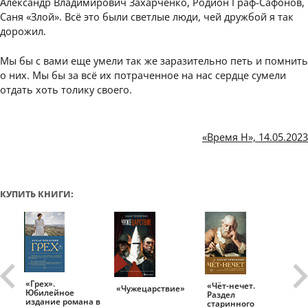
Александр Владимирович Захарченко, Родион Граф-Сафонов,
Саня «Злой». Всё это были светлые люди, чей дружбой я так
дорожил.
Мы бы с вами еще умели так же заразительно петь и помнить
о них. Мы бы за всё их потраченное на нас сердце сумели
отдать хоть толику своего.
«Время Н», 14.05.2023
КУПИТЬ КНИГИ:
«Грех».
«Чёт-нечет.
«Т
«Чужецарствие»
Юбилейное
Раздел
Ис
.
издание романа в
старинного
ро