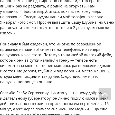
на ногах: мы о них дозировано сообщаем, чтоб врагов
лишний раз не радовать, а родню не огорчать. Там,
у машины, я боялся вырубиться, пока всем, кому надо,
не позвоню. Соседи чудом нашли мой телефон в салоне.
Я набрал кого смог. Просил вытащить Сашу Шубина, но Саню
растянуло и зажало так, что его только 2 дня спустя смогли
извлечь.
Поначалу я был озадачен, что многие по современной
привычке начали всё снимать на телефоны, но теперь
не ругаюсь из-за этого. Потому что на любой киевский фейк,
которых они за сутки налепили тонну — теперь есть
километр съемок: состояние машины, расположение домов
и состояние дороги, глубина и вид воронки, место машины,
откуда меня тащили и так далее. Следствию, имея это
на руках, попроще, конечно.
Спасибо Глебу Сергеевичу Никитину — нашему доброму
и деятельному губернатору, он лично подключился и меня
действительно вывезли на присланным им вертолете за 16
минут, а уже через полчаса сильнейшие медики — да еще
и с контролем из Москвы делали операцию.