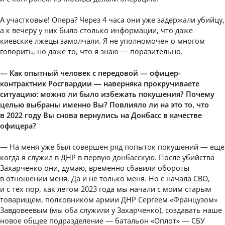
А участковые! Опера? Через 4 часа они уже задержали убийцу,
а к вечеру у них было столько информации, что даже
киевские лжецы замолчали. Я не уполномочен о многом
говорить, но даже то, что я знаю — поразительно.
— Как опытный человек с передовой — офицер-
контрактник Росгвардии — наверняка прокручиваете
ситуацию: можно ли было избежать покушения? Почему
целью выбраны именно Вы? Повлияло ли на это то, что
в 2022 году Вы снова вернулись на Донбасс в качестве
офицера?
— На меня уже был совершен ряд попыток покушений — еще
когда я служил в ДНР в первую донбасскую. После убийства
Захарченко они, думаю, временно сбавили обороты
в отношении меня. Да и не только меня. Но с начала СВО,
и с тех пор, как летом 2023 года мы начали с моим старым
товарищем, полковником армии ДНР Сергеем «Французом»
Завдовеевым (мы оба служили у Захарченко), создавать наше
новое общее подразделение — батальон «Оплот» — СБУ