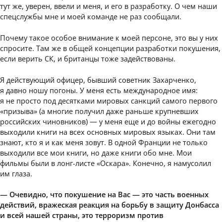
тут же, уверен, ввели и меня, и его в разработку. О чем наши
спецслужбы мне и моей команде не раз сообщали.
Почему такое особое внимание к моей персоне, это вы у них
спросите. Там же в общей концепции разработки покушения,
если верить СК, и британцы тоже задействованы.
Я действующий офицер, бывший советник Захарченко,
я давно ношу погоны. У меня есть международное имя:
я не просто под десятками мировых санкций самого первого
«призыва» (а многие получил даже раньше крупневших
российских чиновников) — у меня еще и до войны ежегодно
выходили книги на всех основных мировых языках. Они там
знают, кто я и как меня зовут. В одной Франции не только
выходили все мои книги, но даже книги обо мне. Мои
фильмы были в лонг-листе «Оскара». Конечно, я намусолил
им глаза.
— Очевидно, что покушение на Вас — это часть военных
действий, вражеская реакция на борьбу в защиту Донбасса
и всей нашей страны, это терроризм против