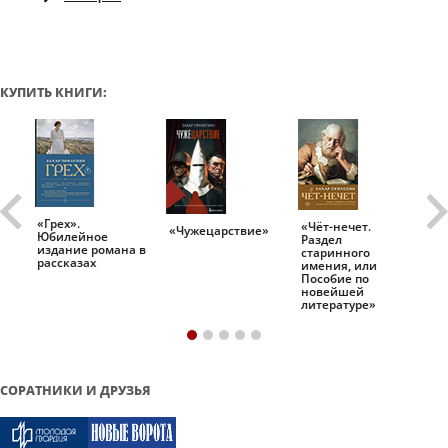
КУПИТЬ КНИГИ:
«Грех».
«Чёт-нечет.
«Т
«Чужецарствие»
Юбилейное
Раздел
Ис
.
издание романа в
старинного
ро
рассказах
имения, или
Пособие по
новейшей
литературе»
СОРАТНИКИ И ДРУЗЬЯ