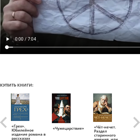
КУПИТЬ КНИГИ:
«Грех».
«Чёт-нечет.
«Т
«Чужецарствие»
Юбилейное
Раздел
Ис
.
издание романа в
старинного
ро
рассказах
имения, или