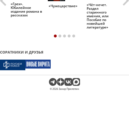
«Грех».
«Чёт-нечет.
«Т
«Чужецарствие»
Юбилейное
Раздел
Ис
.
издание романа в
старинного
ро
рассказах
имения, или
Пособие по
новейшей
литературе»
СОРАТНИКИ И ДРУЗЬЯ
© 2026 Захар Прилепин